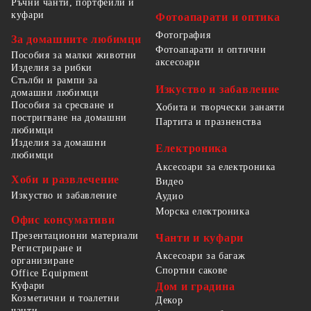
Ръчни чанти, портфейли и
куфари
Фотоапарати и оптика
Фотография
За домашните любимци
Фотоапарати и оптични
Пособия за малки животни
аксесоари
Изделия за рибки
Стълби и рампи за
Изкуство и забавление
домашни любимци
Пособия за сресване и
Хобита и творчески занаяти
постригване на домашни
Партита и празненства
любимци
Изделия за домашни
Електроника
любимци
Аксесоари за електроника
Хоби и развлечение
Видео
Изкуство и забавление
Аудио
Морска електроника
Офис консумативи
Презентационни материали
Чанти и куфари
Регистриране и
Аксесоари за багаж
организиране
Спортни сакове
Office Equipment
Куфари
Дом и градина
Козметични и тоалетни
Декор
чанти