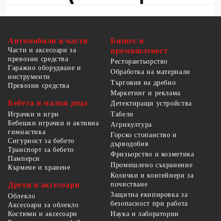
Автомобили и части
Бизнес и
Части и аксесоари за
промишленост
превозни средства
Ресторантьорство
Гаражно оборудване и
Обработка на материали
инструменти
Търговия на дребно
Превозни средства
Маркетинг и реклама
Бебета и малки деца
Детектиращи устройства
Табели
Играчки и игри
Бебешки играчки и активна
Агрикултура
гимнастика
Горско стопанство и
Сигурност за бебето
дърводобив
Транспорт за бебето
Фризьорство и козметика
Памперси
Промишлено съхранение
Кърмене и хранене
Колички и контейнери за
Дрехи и аксесоари
почистване
Защитна екипировка за
Облекло
безопасност при работа
Аксесоари за облекло
Костюми и аксесоари
Наука и лаборатории