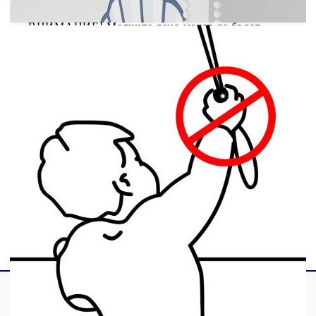
Необходим е монтаж
ВНИМАНИЕ! Малките деца могат да бъдат
удушени от примки в дърпащи въжета, вериги,
ленти и вътрешния кабел, който управлява този
продукт. За да избегнете удушаване и оплитане,
дръжте кабелите далеч от обсега на малки деца.
Шнурите могат да се увият около врата на
детето. Преместете леглата, креватчетата и
мебелите далеч от въжетата за покриване на
прозорци. Не завързвайте кабелите заедно.
Уверете се, че кабелите не се усукват и
образуват примка. ВНИМАНИЕ! Децата може
да се задушат, ако това предпазно устройство не
е инсталирано. Винаги използвайте това
устройство, за да задържате шнуровете или
верижките на място, недостъпно за деца.
GPSR