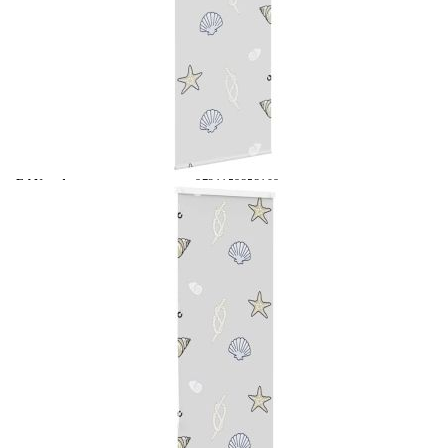
Време за доставка: 5 до 9 дни
Безплатна доставка до адрес при плащане по банков път
Материал:
PEVA (полиетилен-винилацетат)
EAN code:
8721158353108
Обща височина:
240 см
Модел:
Морска звезда
Обща ширина:
70 см
Материал на горната релса:
Алуминий
Широчина на плата:
66 см (допустимото отклонение е ±4 мм)
С разлика:
4 см
Купи на изплащане
Credit calculator
Ролетна щора за душ с касета 70x240 см Ширина на
плата 66 см
Please select credit institution