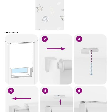
вноски на кредита.
Предоставената таблица е с информационна цел.
Добавете продукта в количката си с бутона "Добави в
количката" и при поръчка ще можете да изберете броя
вноски на кредита.
Когато плащате с NewPay, всъщност NewPay плаща
поръчката Ви вместо Вас. Вие я получавате и
разполагате с три начина да я платите към тях:
Отложено до 30 дни от момента на изпращане на
поръчката без оскъпяване. За покупки на стойност до
400 лв. / €204,52
Плащане на 4 вноски. Заплащате 20% от стойността на
поръчката си на момента с карта. Останалата сума се
разделя на 3 равни месечни вноски без оскъпяване. За
покупки на стойност до 1000 лв. / €511.31
Плащане на 6 вноски. Стойността на поръчката се
разпределя в 6 равни месечни вноски с оскъпяване. За
покупки на стойност до 2000 лв. / €1022.61