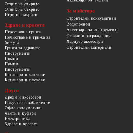
Аксесоари за пушачи
Отдих на открито
Отдих на открито
За майстора
Игри на закрито
Строителни консумативи
Водопровод
Здраве и красота
Аксесоари за инструменти
Персонална грижа
Огради и заграждения
Почистване и грижа за
Хардуер аксесоари
бижута
Строителни материали
Грижа за здравето
Инструменти
Помпи
Помпи
Инструменти
Катинари и ключове
Катинари и ключове
Други
Дрехи и аксесоари
Изкуство и забавление
Офис консумативи
Чанти и куфари
Електроника
Здраве и красота