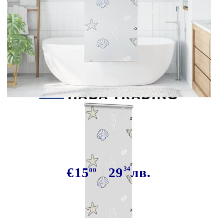
Tweet
Сподели
Ролетна щора за душ с касета
70x240 см Ширина на плата 66 см
€15
29
34
лв.
00
В наличност: 24 бр.