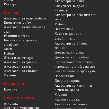
Аксесоари за баня
Раници
Сигурност за дома и
бизнеса
Мебели
Аксесоари за осветителни
Аксесоари за офис мебели
тела
Комплекти мебели
Мебели
Аксесоари за паравани за
Осветление
стая
Кухня и хранене
Външни мебели
Басейн и спа
Колички и островни
Аксесоари за битова
шкафове
техника
Маси
Домакински уреди
Пейки
Домакински пособия
Легла и аксесоари
Безопасност при пожар,
Аксесоари за дивани
наводнение и обгазяване
Аксесоари за маси
Аксесоари за столове
Спално бельо и артикули
Футони
Озеленяване
Двор и градина
Възрастни
Аксесоари за камини и
Еротика
печки на дърва
Камини
Спорт и фитнес
Чадъри за дъжд
Атлетика
Аварийна готовност
Фитнес и упражнения