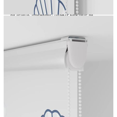
улеснява регулирането на височината в
зависимост от вашите нужди, а също така има и
щипка за кабел, за да се повиши безопасността
на децата. Внимание: Дръжте кабелите на
място, недостъпно за малки деца. Връзките
могат да се увият около врата на детето.
Модел: Морска звезда
Материал: PEVA (полиетилен-
винилацетат)
Материал на горната релса: Алуминий
Обща височина: 240 см
Обща ширина: 70 см
Широчина на плата: 66 см (допустимото
отклонение е ±4 мм)
С разлика: 4 см
Включени са монтажни аксесоари
С конектор за верига