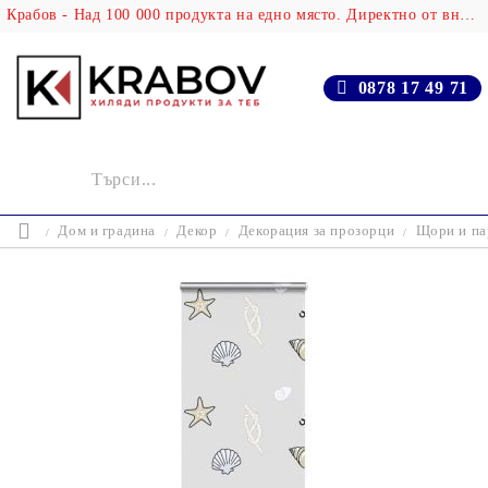
Крабов - Над 100 000 продукта на едно място. Директно от вносителя!
0878 17 49 71
Дом и градина
Декор
Декорация за прозорци
Щори и па