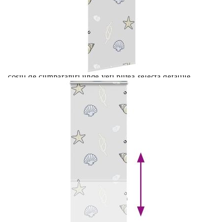
Цена на продукта:
€15.00
Extraction of information from credit institutions
Предоставената таблица е с информационна цел.
Добавете продукта в количката си с бутона "Добави в
количката" и при поръчка ще можете да изберете броя
вноски на кредита.
Acest tabel are caracter informativ. Adăugați produsul în
coșul de cumpărături unde veți putea selecta detaliile
cererii de creditare.
Предоставената таблица е с информационна цел.
Добавете продукта в количката си с бутона "Добави в
количката" и при поръчка ще можете да изберете броя
вноски на кредита.
Предоставената таблица е с информационна цел.
Добавете продукта в количката си с бутона "Добави в
количката" и при поръчка ще можете да изберете броя
вноски на кредита.
Предоставената таблица е с информационна цел.
Добавете продукта в количката си с бутона "Добави в
количката" и при поръчка ще можете да изберете броя