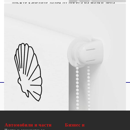
дръжте кабелите далеч от обсега на малки деца.
Шнурите могат да се увият около врата на
детето. Преместете леглата, креватчетата и
мебелите далеч от въжетата за покриване на
прозорци. Не завързвайте кабелите заедно.
Уверете се, че кабелите не се усукват и
образуват примка. ВНИМАНИЕ! Децата може
да се задушат, ако това предпазно устройство не
е инсталирано. Винаги използвайте това
устройство, за да задържате шнуровете или
верижките на място, недостъпно за деца.
GPSR
Автомобили и части
Бизнес и