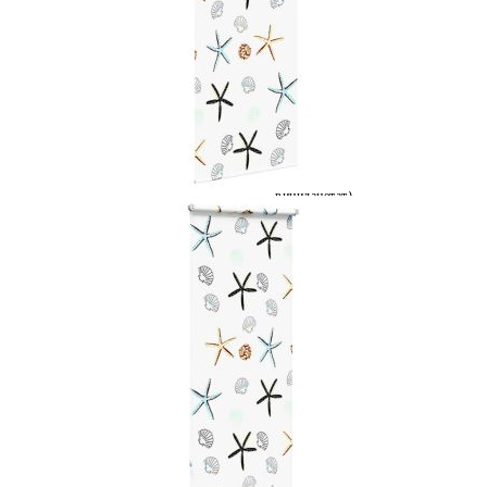
Време за доставка: 5 до 9 дни
Безплатна доставка до адрес при плащане по банков път
Материал:
PEVA (полиетилен-
винилацетат)
EAN code:
8721158352002
Обща височина:
240 см
Модел:
Риба мида
Обща ширина:
70 см
Материал на горната релса:
Алуминий
Широчина на плата:
66 см (допустимото
отклонение е ±4 мм)
С разлика:
4 см
Диапазон на дебелината на рамката
1,5-2,5 см
на прозореца:
Купи на изплащане
Credit calculator