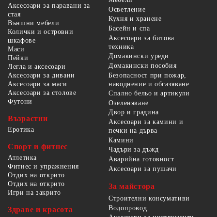
Аксесоари за паравани за
Осветление
стая
Кухня и хранене
Външни мебели
Басейн и спа
Колички и островни
Аксесоари за битова
шкафове
техника
Маси
Домакински уреди
Пейки
Домакински пособия
Легла и аксесоари
Безопасност при пожар,
Аксесоари за дивани
наводнение и обгазяване
Аксесоари за маси
Аксесоари за столове
Спално бельо и артикули
Футони
Озеленяване
Двор и градина
Възрастни
Аксесоари за камини и
Еротика
печки на дърва
Камини
Спорт и фитнес
Чадъри за дъжд
Атлетика
Аварийна готовност
Фитнес и упражнения
Аксесоари за пушачи
Отдих на открито
Отдих на открито
За майстора
Игри на закрито
Строителни консумативи
Водопровод
Здраве и красота