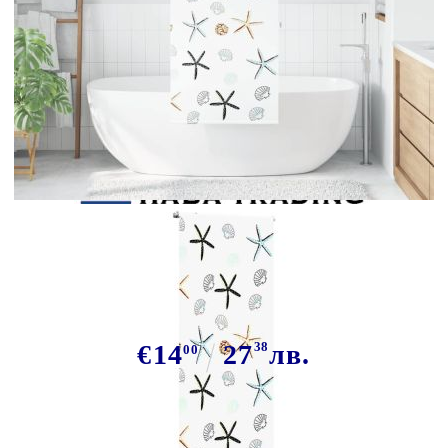
Tweet
Сподели
Ролетна щора за баня 70x240 см
Ширина на плата 66 см
€14
27
38
лв.
00
В наличност: 32 бр.