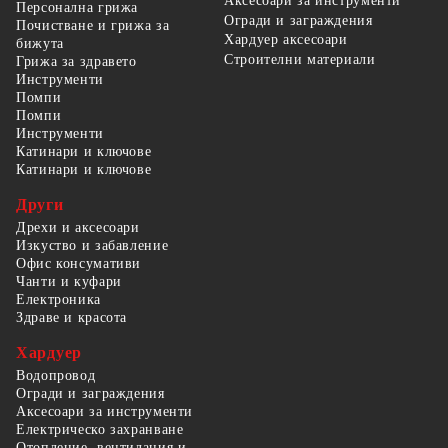
Аксесоари за инструменти
Персонална грижа
Огради и заграждения
Почистване и грижа за
Хардуер аксесоари
бижута
Строителни материали
Грижа за здравето
Инструменти
Помпи
Помпи
Инструменти
Катинари и ключове
Катинари и ключове
Други
Дрехи и аксесоари
Изкуство и забавление
Офис консумативи
Чанти и куфари
Електроника
Здраве и красота
Хардуер
Водопровод
Огради и заграждения
Аксесоари за инструменти
Електрическо захранване
Отопление, вентилация и