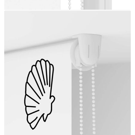
Обща височина: 240 см
Обща ширина: 70 см
Широчина на плата: 66 см (допустимото
отклонение е ±4 мм)
С разлика: 4 см
Диапазон на дебелината на рамката на
прозореца: 1,5-2,5 см
Многобройни начини за монтаж (с винтове
или без пробиване с помощта на скоби за
затягане)
Включени са монтажни аксесоари
С конектор за верига
Необходим е монтаж
ВНИМАНИЕ! Малките деца могат да бъдат
удушени от примки в дърпащи въжета, вериги,
ленти и вътрешния кабел, който управлява този
продукт. За да избегнете удушаване и оплитане,