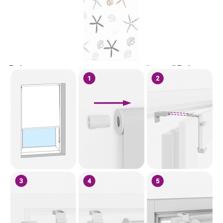
Предоставената таблица е с информационна цел.
Добавете продукта в количката си с бутона "Добави в
количката" и при поръчка ще можете да изберете броя
вноски на кредита.
Предоставената таблица е с информационна цел.
Добавете продукта в количката си с бутона "Добави в
количката" и при поръчка ще можете да изберете броя
вноски на кредита.
Когато плащате с NewPay, всъщност NewPay плаща
поръчката Ви вместо Вас. Вие я получавате и
разполагате с три начина да я платите към тях:
Отложено до 30 дни от момента на изпращане на
поръчката без оскъпяване. За покупки на стойност до
400 лв. / €204,52
Плащане на 4 вноски. Заплащате 20% от стойността на
поръчката си на момента с карта. Останалата сума се
разделя на 3 равни месечни вноски без оскъпяване. За
покупки на стойност до 1000 лв. / €511.31
Плащане на 6 вноски. Стойността на поръчката се
разпределя в 6 равни месечни вноски с оскъпяване. За
покупки на стойност до 2000 лв. / €1022.61