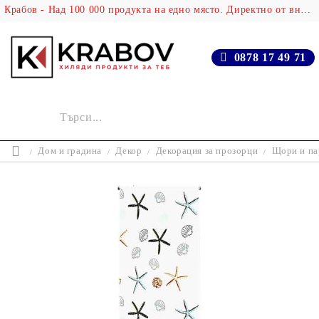
Крабов - Над 100 000 продукта на едно място. Директно от вносителя!
0878 17 49 71
Дом и градина
Декор
Декорация за прозорци
Щори и па