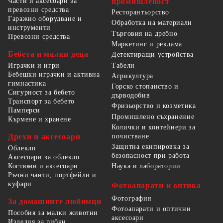
Части и аксесоари за
промишленост
превозни средства
Ресторантьорство
Гаражно оборудване и
Обработка на материали
инструменти
Търговия на дребно
Превозни средства
Маркетинг и реклама
Бебета и малки деца
Детектиращи устройства
Табели
Играчки и игри
Бебешки играчки и активна
Агрикултура
гимнастика
Горско стопанство и
Сигурност за бебето
дърводобив
Транспорт за бебето
Фризьорство и козметика
Памперси
Промишлено съхранение
Кърмене и хранене
Колички и контейнери за
Дрехи и аксесоари
почистване
Защитна екипировка за
Облекло
безопасност при работа
Аксесоари за облекло
Костюми и аксесоари
Наука и лаборатории
Ръчни чанти, портфейли и
куфари
Фотоапарати и оптика
Фотография
За домашните любимци
Фотоапарати и оптични
Пособия за малки животни
аксесоари
Изделия за рибки