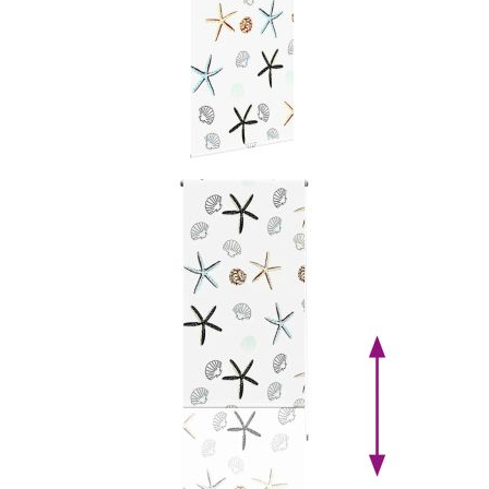
Ролетна щора за баня 70x240 см Ширина на плата 66
см
Please select credit institution
Цена на продукта:
€14.00
Extraction of information from credit institutions
Предоставената таблица е с информационна цел.
Добавете продукта в количката си с бутона "Добави в
количката" и при поръчка ще можете да изберете броя
вноски на кредита.
Acest tabel are caracter informativ. Adăugați produsul în
coșul de cumpărături unde veți putea selecta detaliile
cererii de creditare.
Предоставената таблица е с информационна цел.
Добавете продукта в количката си с бутона "Добави в
количката" и при поръчка ще можете да изберете броя
вноски на кредита.
Предоставената таблица е с информационна цел.
Добавете продукта в количката си с бутона "Добави в
количката" и при поръчка ще можете да изберете броя
вноски на кредита.