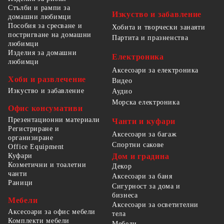
Стълби и рампи за
Изкуство и забавление
домашни любимци
Пособия за сресване и
Хобита и творчески занаяти
постригване на домашни
Партита и празненства
любимци
Изделия за домашни
Електроника
любимци
Аксесоари за електроника
Хоби и развлечение
Видео
Изкуство и забавление
Аудио
Морска електроника
Офис консумативи
Презентационни материали
Чанти и куфари
Регистриране и
Аксесоари за багаж
организиране
Спортни сакове
Office Equipment
Куфари
Дом и градина
Козметични и тоалетни
Декор
чанти
Аксесоари за баня
Раници
Сигурност за дома и
бизнеса
Мебели
Аксесоари за осветителни
Аксесоари за офис мебели
тела
Комплекти мебели
Мебели