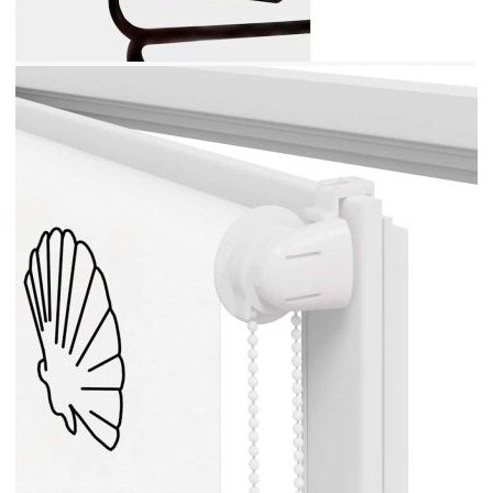
увеличава ценното пространство в
банята.Безопасност за деца и възможност за
регулиране: Ролетната щора е снабдена с
верижен съединител, който улеснява
регулирането на височината в зависимост от
вашите нужди, а също така има и щипка за
кабел, за да се повиши безопасността на децата.
Внимание:Дръжте кабелите на място,
недостъпно за малки деца. Връзките могат да се
увият около врата на детето. Добре е да се
знае:Преди да купите щори, започнете с
измерване на стъклото на прозореца. Само един
приятелски съвет: платът е малко по-тесен от
общата ширина, включително скобите.За да сте
сигурни, че новите ви щори осигуряват пълно
покритие, просто добавете 4 см към ширината
на стъклото на прозореца, когато изчислявате
какво да поръчате.
Модел: Риба мида
Материал: PEVA (полиетилен-
винилацетат)
Материал на горната релса: Алуминий