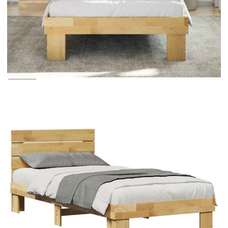
Предоставената таблица е с информационна цел.
Добавете продукта в количката си с бутона "Добави в
количката" и при поръчка ще можете да изберете броя
вноски на кредита.
Acest tabel are caracter informativ. Adăugați produsul în
coșul de cumpărături unde veți putea selecta detaliile
cererii de creditare.
Предоставената таблица е с информационна цел.
Добавете продукта в количката си с бутона "Добави в
количката" и при поръчка ще можете да изберете броя
вноски на кредита.
Предоставената таблица е с информационна цел.
Добавете продукта в количката си с бутона "Добави в
количката" и при поръчка ще можете да изберете броя
вноски на кредита.
Предоставената таблица е с информационна цел.
Добавете продукта в количката си с бутона "Добави в
количката" и при поръчка ще можете да изберете броя
вноски на кредита.