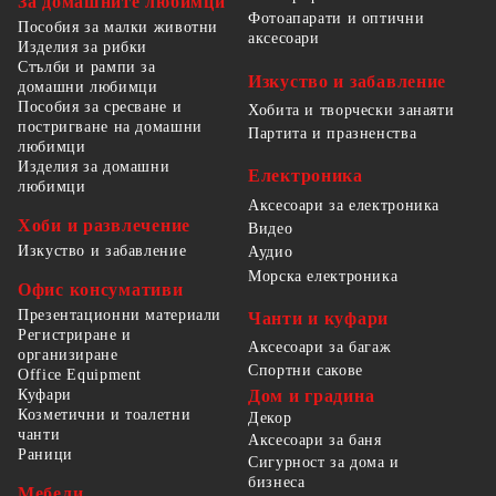
За домашните любимци
Фотоапарати и оптични
Пособия за малки животни
аксесоари
Изделия за рибки
Стълби и рампи за
Изкуство и забавление
домашни любимци
Пособия за сресване и
Хобита и творчески занаяти
постригване на домашни
Партита и празненства
любимци
Изделия за домашни
Електроника
любимци
Аксесоари за електроника
Хоби и развлечение
Видео
Изкуство и забавление
Аудио
Морска електроника
Офис консумативи
Презентационни материали
Чанти и куфари
Регистриране и
Аксесоари за багаж
организиране
Спортни сакове
Office Equipment
Куфари
Дом и градина
Козметични и тоалетни
Декор
чанти
Аксесоари за баня
Раници
Сигурност за дома и
бизнеса
Мебели