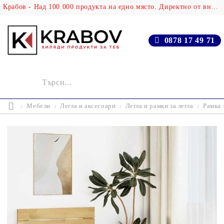
Крабов - Над 100 000 продукта на едно място. Директно от вносителя!
0878 17 49 71
Мебели
Легла и аксесоари
Легла и рамки за легла
Рамка 