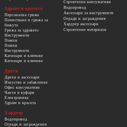
Строителни консумативи
Водопровод
Здраве и красота
Аксесоари за инструменти
Персонална грижа
Огради и заграждения
Почистване и грижа за
Хардуер аксесоари
бижута
Строителни материали
Грижа за здравето
Инструменти
Помпи
Помпи
Инструменти
Катинари и ключове
Катинари и ключове
Други
Дрехи и аксесоари
Изкуство и забавление
Офис консумативи
Чанти и куфари
Електроника
Здраве и красота
Хардуер
Водопровод
Огради и заграждения