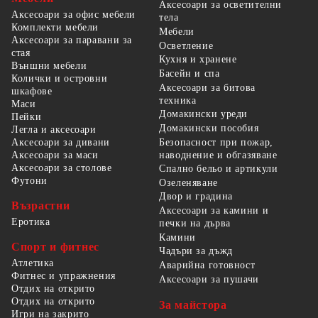
Аксесоари за осветителни
Аксесоари за офис мебели
тела
Комплекти мебели
Мебели
Аксесоари за паравани за
Осветление
стая
Кухня и хранене
Външни мебели
Басейн и спа
Колички и островни
Аксесоари за битова
шкафове
техника
Маси
Домакински уреди
Пейки
Домакински пособия
Легла и аксесоари
Безопасност при пожар,
Аксесоари за дивани
наводнение и обгазяване
Аксесоари за маси
Аксесоари за столове
Спално бельо и артикули
Футони
Озеленяване
Двор и градина
Възрастни
Аксесоари за камини и
Еротика
печки на дърва
Камини
Спорт и фитнес
Чадъри за дъжд
Атлетика
Аварийна готовност
Фитнес и упражнения
Аксесоари за пушачи
Отдих на открито
Отдих на открито
За майстора
Игри на закрито