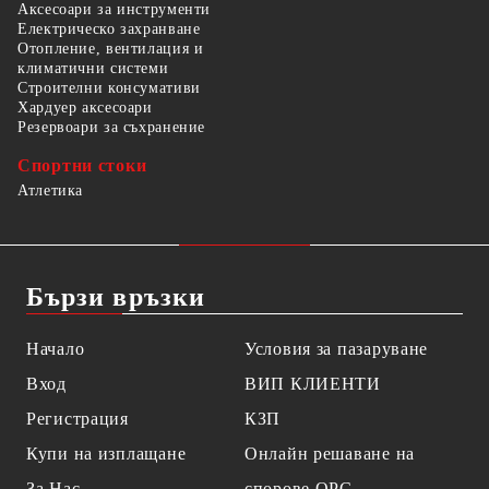
Аксесоари за инструменти
Електрическо захранване
Отопление, вентилация и
климатични системи
Строителни консумативи
Хардуер аксесоари
Резервоари за съхранение
Спортни стоки
Атлетика
Бързи връзки
Начало
Условия за пазаруване
Вход
ВИП КЛИЕНТИ
Регистрация
КЗП
Купи на изплащане
Онлайн решаване на
За Нас
спорове OPC