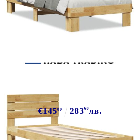
Tweet
Сподели
Рамка за легло с табла без матрак
Дъб от масивна дървесина
€145
283
60
лв.
00
В наличност: 38 бр.