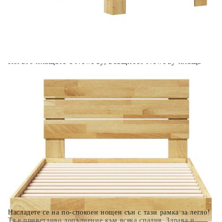
Предоставената таблица е с информационна цел.
Добавете продукта в количката си с бутона "Добави в
количката" и при поръчка ще можете да изберете броя
вноски на кредита.
Когато плащате с NewPay, всъщност NewPay плаща
поръчката Ви вместо Вас. Вие я получавате и
разполагате с три начина да я платите към тях:
Отложено до 30 дни от момента на изпращане на
поръчката без оскъпяване. За покупки на стойност до
400 лв. / €204,52
Плащане на 4 вноски. Заплащате 20% от стойността на
поръчката си на момента с карта. Останалата сума се
разделя на 3 равни месечни вноски без оскъпяване. За
покупки на стойност до 1000 лв. / €511.31
Плащане на 6 вноски. Стойността на поръчката се
разпределя в 6 равни месечни вноски с оскъпяване. За
покупки на стойност до 2000 лв. / €1022.61
Насладете се на по-спокоен нощен сън с тази рамка за легло!
Тя е приветливо допълнение към всяка спалня. Здрава и