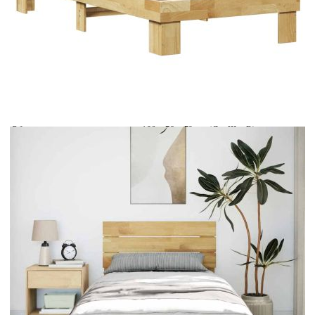
Време за доставка: 5 до 9 дни
Безплатна доставка до адрес при плащане по банков път
EAN code:
8721158512710
Общи размери:
196 x 78 x 79 cm (Д x Ш x В)
За матрак с размери:
75 x 190 cм (Ш x Д) (матракът не е
включен)
Материал на ламела:
Шперплат
Материал на рамката на
Масивна дъбова дървесина
леглото:
Купи на изплащане
Credit calculator
Рамка за легло с табла без матрак Дъб от масивна
дървесина
Please select credit institution
Цена на продукта:
€145.00
Extraction of information from credit institutions