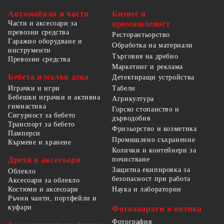
Автомобили и части
Бизнес и
Части и аксесоари за
промишленост
превозни средства
Ресторантьорство
Гаражно оборудване и
Обработка на материали
инструменти
Търговия на дребно
Превозни средства
Маркетинг и реклама
Бебета и малки деца
Детектиращи устройства
Табели
Играчки и игри
Бебешки играчки и активна
Агрикултура
гимнастика
Горско стопанство и
Сигурност за бебето
дърводобив
Транспорт за бебето
Фризьорство и козметика
Памперси
Промишлено съхранение
Кърмене и хранене
Колички и контейнери за
Дрехи и аксесоари
почистване
Защитна екипировка за
Облекло
безопасност при работа
Аксесоари за облекло
Костюми и аксесоари
Наука и лаборатории
Ръчни чанти, портфейли и
куфари
Фотоапарати и оптика
Фотография