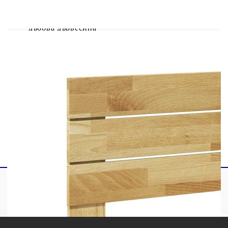
подходящ матрак.
Материал на рамката на леглото: Масивна
дъбова дървесина
Материал на ламела: Шперплат
Общи размери: 196 x 78 x 79 cm (Д x Ш x
В)
За матрак с размери: 75 x 190 cм (Ш x Д)
(матракът не е включен)
Необходим е монтаж