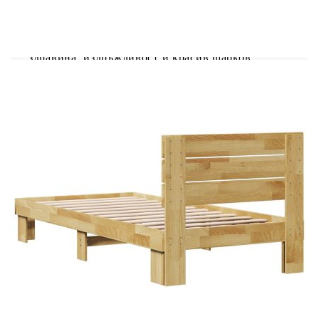
Насладете се на по-спокоен нощен сън с тази
рамка за легло! Тя е приветливо допълнение
към всяка спалня. Здрава и стабилна: Масивната
дъбова дървесина е известна със своята
здравина, издръжливост и красив шарков
дизайн, което я прави чудесна за дълготрайни
мебели. Естествената му устойчивост на
насекоми и гъбички гарантира, че мебелите от
дъб ще останат привлекателни и функционални
в продължение на години.Летъчна основа за
оптимална опора: Рамката на леглото е
оборудвана с летъчна основа за опора и дишане
на вашия матрак.Универсална табла: Тази рамка
за легло се предлага с табла, която осигурява
отлична опора за гърба, когато седите в леглото,
за да четете или гледате телевизия, като
същевременно служи и като декоративен
елемент.Допълнително място за съхранение: За
удобство леглото има допълнително
пространство отдолу, за да държи кутиите ви за
съхранение настрана. Полезно е да знаете:Тази
рамка за легло е с летъчна основа и включва
ламели.Матракът не е включен в това легло.
Предлагаме разнообразна селекция от матраци.
Можете да разгледате нашия магазин за