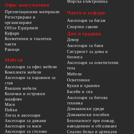
Морска електроника
Офис консумативи
Презентационни материали
Чанти и куфари
Регистриране и
Аксесоари за багаж
организиране
Спортни сакове
Office Equipment
Куфари
Дом и градина
Козметични и тоалетни
Декор
чанти
Аксесоари за баня
Раници
Сигурност за дома и
бизнеса
Мебели
Аксесоари за осветителни
Аксесоари за офис мебели
тела
Комплекти мебели
Мебели
Аксесоари за паравани за
Осветление
стая
Кухня и хранене
Външни мебели
Басейн и спа
Колички и островни
Аксесоари за битова
шкафове
техника
Маси
Домакински уреди
Пейки
Домакински пособия
Легла и аксесоари
Безопасност при пожар,
Аксесоари за дивани
наводнение и обгазяване
Аксесоари за маси
Аксесоари за столове
Спално бельо и артикули