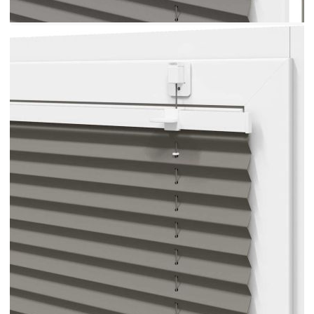
Диапазон на дебелината на рамката на
прозореца: 0,5-2,3 см
Два начина на сглобяване (с винтове или
без пробиване с помощта на скоби за
затягане)
Включени са монтажни аксесоари
Необходим е монтаж
ВНИМАНИЕ!Малките деца могат да бъдат
удушени от примки в дърпащи въжета, вериги,
ленти и вътрешния кабел, който управлява този
продукт. За да избегнете удушаване и оплитане,
дръжте кабелите далеч от обсега на малки деца.
Шнурите могат да се увият около врата на
детето. Преместете леглата, креватчетата и
мебелите далеч от въжетата за покриване на
прозорци. Не завързвайте кабелите заедно.
Уверете се, че кабелите не се усукват и
образуват примка. ВНИМАНИЕ!Децата могат
да се удушат, ако това предпазно устройство не
е монтирано и регулирано. Прочетете
внимателно инструкциите и инсталирайте
съответно.
GPSR