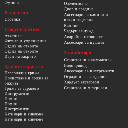
Футони
Озеленяване
Двор и градина
Възрастни
Аксесоари за камини и
Еротика
печки на дърва
Камини
Спорт и фитнес
Чадъри за дъжд
Атлетика
Аварийна готовност
Фитнес и упражнения
Аксесоари за пушачи
Отдих на открито
Отдих на открито
За майстора
Игри на закрито
Строителни консумативи
Водопровод
Здраве и красота
Аксесоари за инструменти
Персонална грижа
Огради и заграждения
Почистване и грижа за
Хардуер аксесоари
бижута
Строителни материали
Грижа за здравето
Инструменти
Помпи
Помпи
Инструменти
Катинари и ключове
Катинари и ключове