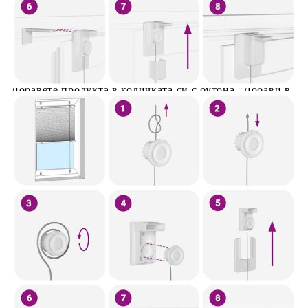
Предоставената таблица е с информационна цел.
Добавете продукта в количката си с бутона "Добави в
количката" и при поръчка ще можете да изберете броя
вноски на кредита.
Предоставената таблица е с информационна цел.
Добавете продукта в количката си с бутона "Добави в
количката" и при поръчка ще можете да изберете броя
вноски на кредита.
Когато плащате с NewPay, всъщност NewPay плаща
поръчката Ви вместо Вас. Вие я получавате и
разполагате с три начина да я платите към тях:
Отложено до 30 дни от момента на изпращане на
поръчката без оскъпяване. За покупки на стойност до
400 лв. / €204,52
Плащане на 4 вноски. Заплащате 20% от стойността на
поръчката си на момента с карта. Останалата сума се
разделя на 3 равни месечни вноски без оскъпяване. За
покупки на стойност до 1000 лв. / €511.31
Плащане на 6 вноски. Стойността на поръчката се
разпределя в 6 равни месечни вноски с оскъпяване. За
покупки на стойност до 2000 лв. / €1022.61