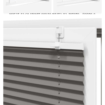
да я използвате във всекидневната, спалнята,
офиса и т.н. Внимание: Дръжте кабелите на
място, недостъпно за малки деца. Връзките
могат да се увият около врата на детето. Добре е
да се знае:Преди да купите щори, започнете с
измерване на стъклото на прозореца. Само един
приятелски съвет: платът е малко по-тесен от
общата ширина, включително скобите.За да сте
сигурни, че новите ви щори осигуряват пълно
покритие, просто добавете 0,6 см към ширината
на прозоречното стъкло, когато изчислявате
какво да поръчате.
Цвят: Антрацит
Материал: 100% полиестер
Обща височина: 200 см
Обща ширина: 120 см
Широчина на плата: 119,4 cm (допустимо
отклонение ± 2 mm)
С разлика: 0,6 см