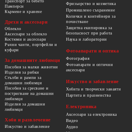
Транспорт за бебето
Фризьорство и козметика
Памперси
Промишлено съхранение
Кърмене и хранене
Колички и контейнери за
Дрехи и аксесоари
почистване
Защитна екипировка за
Облекло
безопасност при работа
Аксесоари за облекло
Костюми и аксесоари
Наука и лаборатории
Ръчни чанти, портфейли и
куфари
Фотоапарати и оптика
Фотография
За домашните любимци
Фотоапарати и оптични
Пособия за малки животни
аксесоари
Изделия за рибки
Стълби и рампи за
Изкуство и забавление
домашни любимци
Пособия за сресване и
Хобита и творчески занаяти
постригване на домашни
Партита и празненства
любимци
Изделия за домашни
Електроника
любимци
Аксесоари за електроника
Хоби и развлечение
Видео
Изкуство и забавление
Аудио