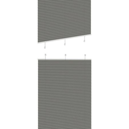
Време за доставка: 5 до 9 дни
Безплатна доставка до адрес при плащане по банков път
Цвят:
Антрацит
Материал:
100% полиестер
EAN code:
8721158354143
Обща височина:
200 см
Обща ширина:
120 см
Широчина на плата:
119,4 cm (допустимо
отклонение ± 2 mm)
С разлика:
0,6 см
Диапазон на дебелината на рамката
0,5-2,3 см
на прозореца:
Купи на изплащане
Credit calculator