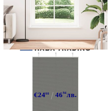
Tweet
Сподели
Плисирана щора Антрацит
120x200 cm Ширина на плата 119,4
cm
€24
46
94
лв.
00
В наличност: 120 бр.