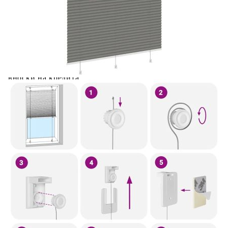
Плисирана щора Антрацит 120x200 cm Ширина на
плата 119,4 cm
Please select credit institution
Цена на продукта:
€24.00
Extraction of information from credit institutions
Предоставената таблица е с информационна цел.
Добавете продукта в количката си с бутона "Добави в
количката" и при поръчка ще можете да изберете броя
вноски на кредита.
Acest tabel are caracter informativ. Adăugați produsul în
coșul de cumpărături unde veți putea selecta detaliile
cererii de creditare.
Предоставената таблица е с информационна цел.
Добавете продукта в количката си с бутона "Добави в
количката" и при поръчка ще можете да изберете броя
вноски на кредита.
Предоставената таблица е с информационна цел.
Добавете продукта в количката си с бутона "Добави в
количката" и при поръчка ще можете да изберете броя
вноски на кредита.