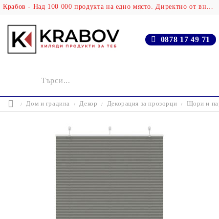
Крабов - Над 100 000 продукта на едно място. Директно от вносителя!
0878 17 49 71
Дом и градина
Декор
Декорация за прозорци
Щори и па