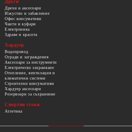
Други
Дрехи и аксесоари
Изкуство и забавление
Офис консумативи
Чанти и куфари
Електроника
Здраве и красота
Хардуер
Водопровод
Огради и заграждения
Аксесоари за инструменти
Електрическо захранване
Отопление, вентилация и
климатични системи
Строителни консумативи
Хардуер аксесоари
Резервоари за съхранение
Спортни стоки
Атлетика