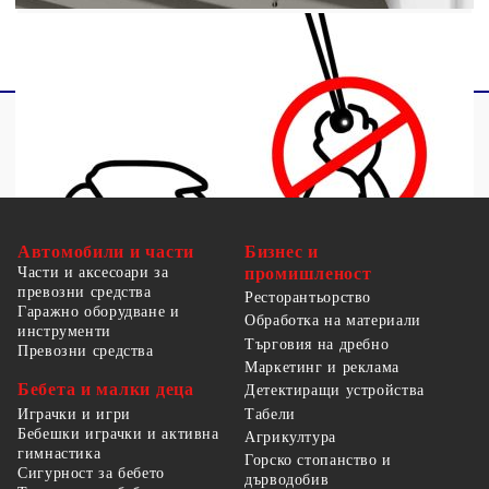
Автомобили и части
Бизнес и
Части и аксесоари за
промишленост
превозни средства
Ресторантьорство
Гаражно оборудване и
Обработка на материали
инструменти
Търговия на дребно
Превозни средства
Маркетинг и реклама
Бебета и малки деца
Детектиращи устройства
Табели
Играчки и игри
Бебешки играчки и активна
Агрикултура
гимнастика
Горско стопанство и
Сигурност за бебето
дърводобив