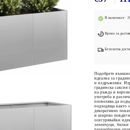
Подложки за фитнес уреди
В
Лостове за набиране
В наличност: 2
Силови кули
Йога и пилатес
Време за достав
Безплатна доста
Подобрете външнит
идеална за градин
и издръжлива: Изр
градинска саксия
на ръжда и корози
употреба в различ
позволява да издъ
подходяща както з
декоративно пока
и широко повдигна
осигурявайки идеа
зеленчуци, билки 
разнообразни опци