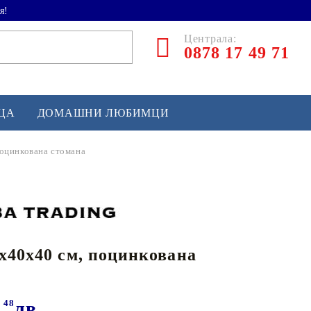
я!
Централа:
0878 17 49 71
ЕЦА
ДОМАШНИ ЛЮБИМЦИ
оцинкована стомана
ТЛЕТИКА
аскетбол
кс и бойни изкуства
x40x40 см, поцинкована
йзбол и софтбол
кей и лакрос
сновно спортно оборудване
1
48
лв.