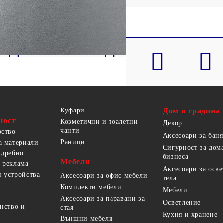
Куфари
Дом и градина
ност
Козметични и тоалетни
Декор
чанти
рство
Аксесоари за баня
Раници
а материали
Сигурност за дом
 дребно
бизнеса
Мебели
 реклама
Аксесоари за осв
 устройства
Аксесоари за офис мебели
тела
Комплекти мебели
Мебели
Аксесоари за паравани за
Осветление
анство и
стая
Кухня и хранене
Външни мебели