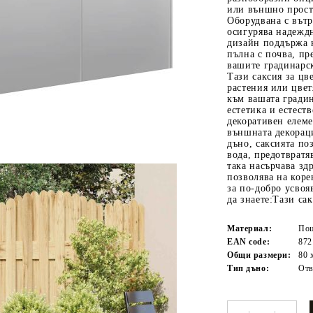
или външно прост
Оборудвана с вътр
осигурява надежд
дизайн поддържа к
пълна с почва, пр
вашите градинарс
Тази саксия за цв
растения или цвет
към вашата гради
естетика и естест
декоративен елеме
външната декорац
Tweet
одели
дъно, саксията по
вода, предотврат
така насърчава зд
позволява на коре
за по-добро усвоя
да знаете:Тази са
Материал:
Поц
EAN code:
872
Общи размери:
80 
Тип дъно:
Отв