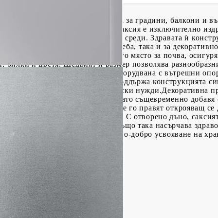
ва с тази стилна саксия, идеална за градини, балкони и в
ована стомана, тази градинска саксия е изключително изд
 дълготрайна употреба в различни среди. Здравата ѝ конст
одяща както за практическа употреба, така и за декоративн
 повдигнато легло предлага много място за почва, осигуря
и, билки и цветя. Щедрият ѝ размер позволява разнообразн
нство.Подобрена стабилност: Оборудвана с вътрешни опорн
абилност. Подсиленият дизайн поддържа конструкцията сиг
издръжливост за вашите градинарски нужди.Декоративна пр
юбимите ви растения или цветя, като същевременно добавя
естетика и естественото покритие го правят открояващ се 
корация.Дизайн с отворено дъно: С отворено дъно, саксия
йки преовлажняване. Дизайнът също така насърчава здраво
 простират свободно в почвата за по-добро усвояване на хр
о.
ана
м (Ш x Д x В)