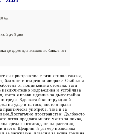
олейбол
00 бр.
ка: 5 до 9 дни
вка до адрес при плащане по банков път
е си пространства с тази стилна саксия,
и, балкони и вътрешни дворове. Стабилна
аботена от поцинкована стомана, тази
 е изключително издръжлива и устойчива
я, което я прави идеална за дълготрайна
ни среди. Здравата ѝ конструкция ѝ
ржа на удар и натиск, което я прави
а практическа употреба, така и за
зване.Достатъчно пространство: Дълбокото
то легло предлага много място за почва,
лна среда за отглеждане на растения,
и цветя. Щедрият ѝ размер позволява
и за засаждане, идеални за всяка градина