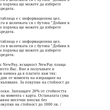
и поръчка ще можете да изберете
кредита.
 таблица е с информационна цел.
та в количката си с бутона "Добави в
и поръчка ще можете да изберете
кредита.
 таблица е с информационна цел.
та в количката си с бутона "Добави в
и поръчка ще можете да изберете
кредита.
 с NewPay, всъщност NewPay плаща
есто Вас. Вие я получавате и
ри начина да я платите към тях:
 дни от момента на изпращане на
скъпяване. За покупки на стойност до
2
носки. Заплащате 20% от стойността
 на момента с карта. Останалата сума
 равни месечни вноски без
покупки на стойност до 1000 лв. /