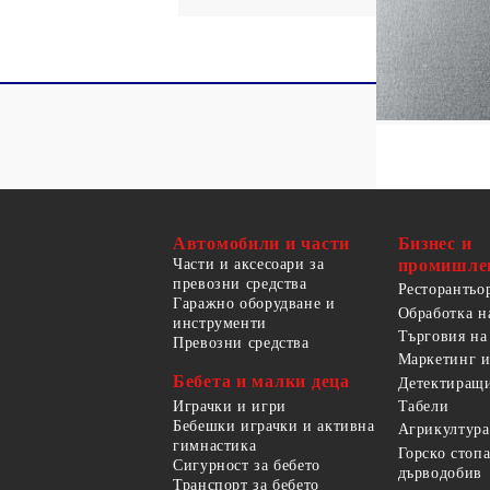
Автомобили и части
Бизнес и
Части и аксесоари за
промишле
превозни средства
Ресторантьо
Гаражно оборудване и
Обработка н
инструменти
Търговия на
Превозни средства
Маркетинг и
Бебета и малки деца
Детектиращи
Играчки и игри
Табели
Бебешки играчки и активна
Агрикултура
гимнастика
Горско стоп
Сигурност за бебето
дърводобив
Транспорт за бебето