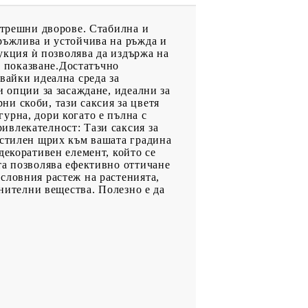
ътрешни дворове. Стабилна и
ръжлива и устойчива на ръжда и
рукция ѝ позволява да издържа на
о показване.Достатъчно
вайки идеална среда за
и опции за засаждане, идеални за
и скоби, тази саксия за цветя
урна, дори когато е пълна с
ивлекателност: Тази саксия за
 стилен щрих към вашата градина
декоративен елемент, който се
та позволява ефективно оттичане
словния растеж на растенията,
анителни вещества. Полезно е да