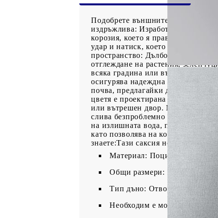
Подобрете външните си пространст
издръжлива: Изработена от поцинк
корозия, което я прави идеална за
удар и натиск, което я прави подх
пространство: Дълбокото и широко
отглеждане на растения, зеленчуц
всяка градина или външно простра
осигурява надеждна здравина и ст
почва, предлагайки дългосрочна 
цветя е проектирана да показва л
или вътрешен двор. Модерната му 
слива безпроблемно с външната де
на излишната вода, предотвратява
като позволява на корените да се
знаете:Тази саксия не включва дън
Материал: Поцинкована стом
Общи размери: 80 x 40 x 40 с
Тип дъно: Отворено дъно
Необходим е монтаж