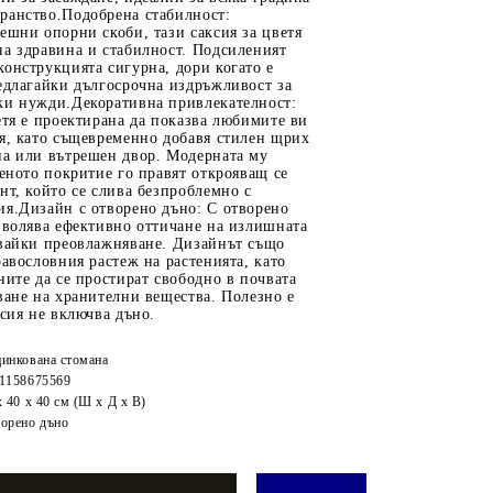
ранство.Подобрена стабилност:
ешни опорни скоби, тази саксия за цветя
на здравина и стабилност. Подсиленият
онструкцията сигурна, дори когато е
едлагайки дългосрочна издръжливост за
ки нужди.Декоративна привлекателност:
етя е проектирана да показва любимите ви
я, като същевременно добавя стилен щрих
на или вътрешен двор. Модерната му
веното покритие го правят открояващ се
нт, който се слива безпроблемно с
ия.Дизайн с отворено дъно: С отворено
зволява ефективно оттичане на излишната
явайки преовлажняване. Дизайнът също
равословния растеж на растенията, като
ните да се простират свободно в почвата
ване на хранителни вещества. Полезно е
ксия не включва дъно.
инкована стомана
1158675569
x 40 x 40 см (Ш x Д x В)
орено дъно