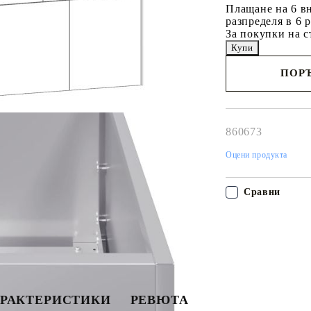
Плащане на 6 вн
разпределя в 6 
За покупки на с
ПОРЪ
Наш представител 
свърже с Вас в рам
работния ден!
860673
Оцени продукта
Сравни
РАКТЕРИСТИКИ
РЕВЮТА