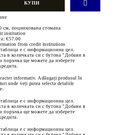
ане
0 см, поцинкована стомана
it institution
а:
€57.00
rmation from credit institutions
 таблица е с информационна цел.
та в количката си с бутона "Добави в
и поръчка ще можете да изберете
кредита.
aracter informativ. Adăugați produsul în
uri unde veți putea selecta detaliile
e.
 таблица е с информационна цел.
та в количката си с бутона "Добави в
и поръчка ще можете да изберете
кредита.
 таблица е с информационна цел.
та в количката си с бутона "Добави в