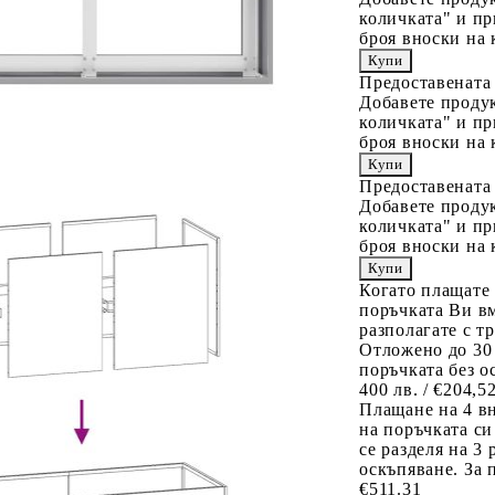
количката" и пр
броя вноски на 
Предоставената
Добавете продук
количката" и пр
броя вноски на 
Предоставената
Добавете продук
количката" и пр
броя вноски на 
Когато плащате
поръчката Ви вм
разполагате с т
Отложено до 30
поръчката без о
400 лв. / €204,5
Плащане на 4 в
на поръчката си
се разделя на 3
оскъпяване. За 
€511.31