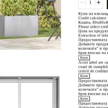
Купи на изплащ
Credit calculator
Кашпа, 80x40x4
Please select cred
Цена на продукт
Extraction of info
Предоставената
Добавете продук
количката" и пр
броя вноски на 
Acest tabel are c
coșul de cumpărăt
cererii de creditar
Предоставената
Добавете продук
количката" и пр
броя вноски на 
Предоставената
Добавете продук