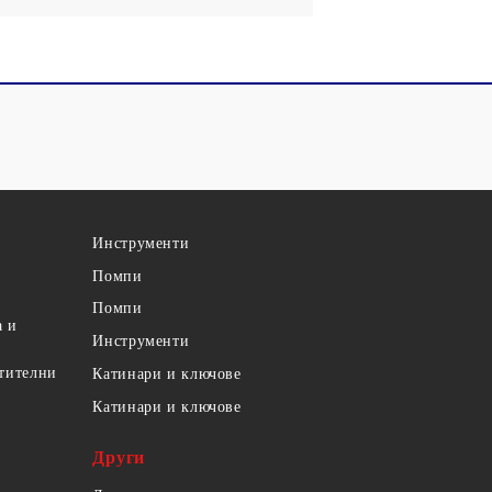
Инструменти
Помпи
Помпи
а и
Инструменти
етителни
Катинари и ключове
Катинари и ключове
Други