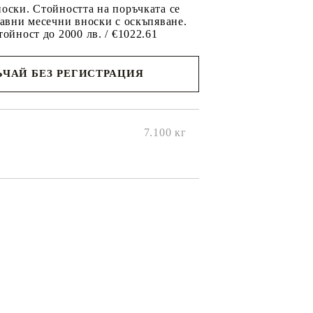
оски. Стойността на поръчката се
равни месечни вноски с оскъпяване.
тойност до 2000 лв. / €1022.61
ЧАЙ БЕЗ РЕГИСТРАЦИЯ
ще се
ките на
7.100
кг