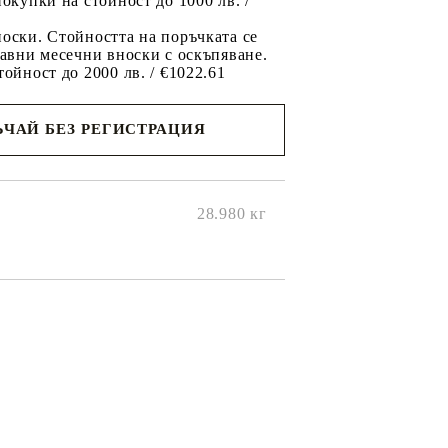
покупки на стойност до 1000 лв. /
оски. Стойността на поръчката се
равни месечни вноски с оскъпяване.
тойност до 2000 лв. / €1022.61
ЧАЙ БЕЗ РЕГИСТРАЦИЯ
ще се
ките на
28.980
кг