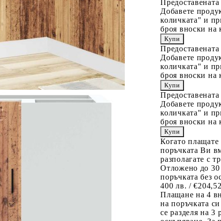
Предоставената
Добавете продук
количката" и пр
броя вноски на 
Предоставената
Добавете продук
количката" и пр
броя вноски на 
Предоставената
Добавете продук
количката" и пр
броя вноски на 
Когато плащате
поръчката Ви вм
разполагате с т
Отложено до 30
поръчката без о
400 лв. / €204,5
Плащане на 4 в
на поръчката си
се разделя на 3