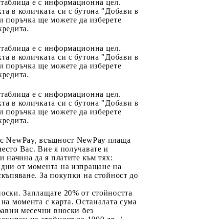
 таблица е с информационна цел.
та в количката си с бутона "Добави в
и поръчка ще можете да изберете
кредита.
 таблица е с информационна цел.
та в количката си с бутона "Добави в
и поръчка ще можете да изберете
кредита.
 таблица е с информационна цел.
та в количката си с бутона "Добави в
и поръчка ще можете да изберете
кредита.
 с NewPay, всъщност NewPay плаща
есто Вас. Вие я получавате и
ри начина да я платите към тях:
 дни от момента на изпращане на
скъпяване. За покупки на стойност до
2
носки. Заплащате 20% от стойността
 на момента с карта. Останалата сума
 равни месечни вноски без