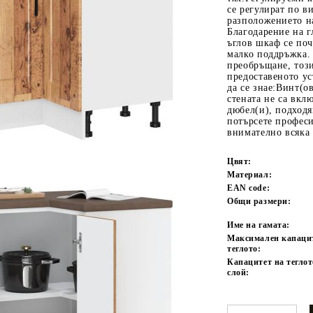
се регулират по ви
разположението н
Благодарение на г
ъглов шкаф се поч
малко поддръжка.
преобръщане, този
предоставеното ус
да се знае:Винт(о
стената не са вкл
дюбел(и), подходя
потърсете профес
внимателно всяка 
Tweet
одели
Цвят:
Материал:
EAN code:
Общи размери:
Име на гамата:
Максимален капаци
теглото:
Капацитет на теглот
слой: