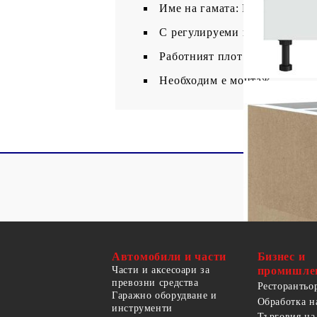
Име на гамата: Porto
С регулируеми крачета
Работният плот не е включен
Необходим е монтаж
Автомобили и части
Бизнес и
Части и аксесоари за
промишле
превозни средства
Ресторантьо
Гаражно оборудване и
Обработка н
инструменти
Търговия на