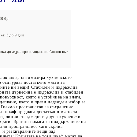
олейбол
50 бр.
ка: 5 до 9 дни
вка до адрес при плащане по банков път
глов шкаф оптимизира кухненското
о осигурява достатъчно място за
чните ви вещи! Стабилен и издръжлив
рната дървесина е издръжлив и стабилен
 повърхност, която е устойчива на влага,
цепване, което я прави надежден избор за
Голямо пространство за съхранение:
ки шкаф предлага достатъчно място за
пи, чинии, тенджери и други кухненски
рати: Вратата помага за поддържането на
ано пространство, като скрива
и и разхвърляните вещи зад
рачета: Крачетата на този шкаф могат да