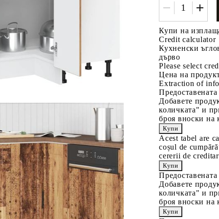
Купи на изплащ
Credit calculator
Кухненски ъглов
дърво
Please select cred
Цена на продукт
Extraction of info
Предоставената
Добавете продук
количката" и пр
броя вноски на 
Acest tabel are c
coșul de cumpărăt
cererii de creditar
Предоставената
Добавете продук
количката" и пр
броя вноски на 