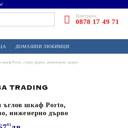
я!
Централа:
0878 17 49 71
ЕЦА
ДОМАШНИ ЛЮБИМЦИ
в шкаф Porto, старо дърво, инженерно дърво
ТЛЕТИКА
аскетбол
кс и бойни изкуства
 ъглов шкаф Porto,
йзбол и софтбол
во, инженерно дърво
кей и лакрос
сновно спортно оборудване
67
95
лв.