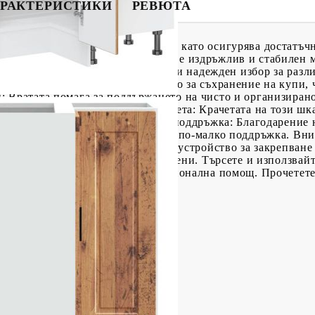
РАКТЕРИСТИКИ
РЕВЮТА
зира кухненското пространство, като осигурява достатъчн
атериал: Инженерната дървесина е издръжлив и стабилен м
ивяване и разцепване, което я прави надежден избор за раз
и шкаф предлага достатъчно място за съхранение на купи,
 Вратата помага за поддържането на чисто и организирано
е вещи зад тях.Регулируеми крачета: Крачетата на този шка
положението на кухнята ви.Лесна поддръжка: Благодарение 
 лесно с влажна кърпа и изисква по-малко поддръжка. Вни
да се използва с предоставеното устройство за закрепване 
решността на стената не са включени. Търсете и използвайт
е сте сигурни, потърсете професионална помощ. Прочетете
81,5 cм (Ш x Д x В)
лото: 70 кг
 слой: 10/20 кг