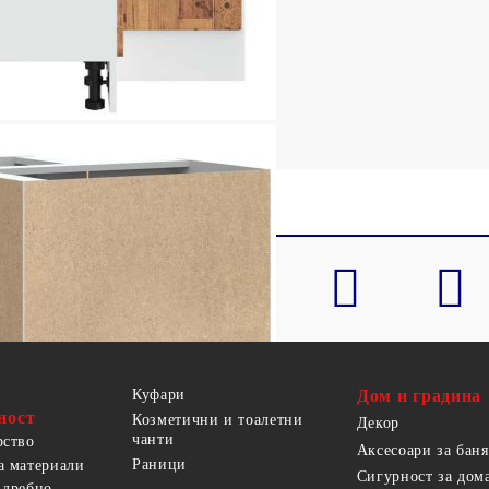
 в доставката
Куфари
Дом и градина
ност
Козметични и тоалетни
Декор
чанти
рство
Аксесоари за баня
Раници
а материали
Сигурност за дом
 дребно