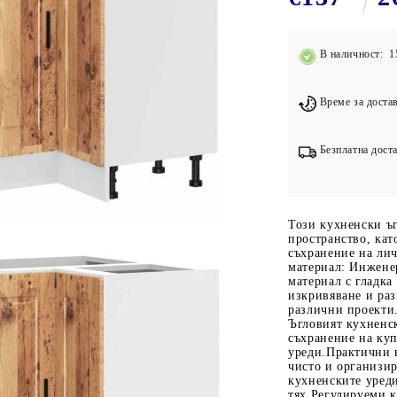
Подложки за фитнес уреди
В
Лостове за набиране
В наличност: 1
Силови кули
Йога и пилатес
Време за достав
Безплатна доста
Този кухненски ъ
пространство, кат
съхранение на ли
материал: Инжене
материал с гладка
изкривяване и раз
различни проекти.
Ъгловият кухненс
съхранение на ку
уреди.Практични в
чисто и организир
кухненските уред
тях.Регулируеми к