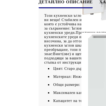
ДЕТАЙЛНО ОПИСАНИЕ
ХА
Този кухненски ъглов шкаф оптими
ви вещи! Стабилен и издръжлив м
която е устойчива на влага, изкр
за съхранение: Ъгловият кухненск
кухненски уреди.Практични врати:
кухненските уреди и разхвърлянит
височина, за да отговарят на раз
кухненски ъглов шкаф се почиства
преобръщане, този продукт трябва 
знае:Винт(ове) и щепсел(и) за вът
подходящи за вашите стени. Ако н
стъпка от инструкциите.
Цвят: Старо дърво
Материал: Инженерно дърво
Общи размери: 75,5 x 75,5 x 
Максимален капацитет на тег
Капацитет на теглото на един