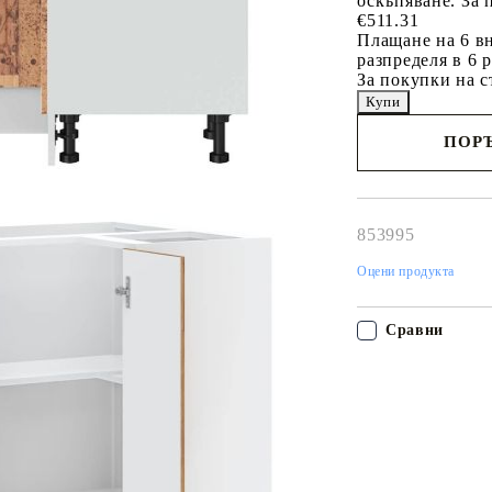
оскъпяване. За 
€511.31
Плащане на 6 вн
разпределя в 6 
За покупки на с
ПОРЪ
Наш представител 
свърже с Вас в рам
работния ден!
853995
Оцени продукта
Сравни