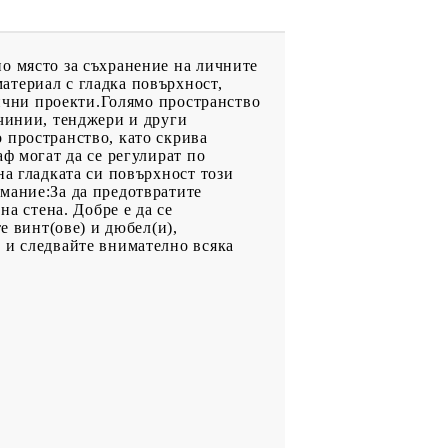
о място за съхранение на личните
атериал с гладка повърхност,
лични проекти.Голямо пространство
 чинии, тенджери и други
 пространство, като скрива
ф могат да се регулират по
на гладката си повърхност този
мание:За да предотвратите
на стена. Добре е да се
е винт(ове) и дюбел(и),
 и следвайте внимателно всяка