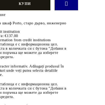
ане
 шкаф Porto, старо дърво, инженерно
it institution
а:
€137.00
rmation from credit institutions
 таблица е с информационна цел.
та в количката си с бутона "Добави в
и поръчка ще можете да изберете
кредита.
aracter informativ. Adăugați produsul în
uri unde veți putea selecta detaliile
e.
 таблица е с информационна цел.
та в количката си с бутона "Добави в
и поръчка ще можете да изберете
кредита.