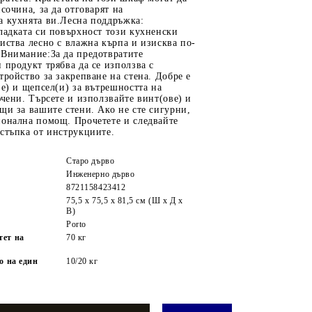
сочина, за да отговарят на
а кухнята ви.Лесна поддръжка:
ладката си повърхност този кухненски
иства лесно с влажна кърпа и изисква по-
 Внимание:За да предотвратите
 продукт трябва да се използва с
тройство за закрепване на стена. Добре е
ве) и щепсел(и) за вътрешността на
ючени. Търсете и използвайте винт(ове) и
щи за вашите стени. Ако не сте сигурни,
ионална помощ. Прочетете и следвайте
стъпка от инструкциите.
Старо дърво
Инженерно дърво
8721158423412
75,5 x 75,5 x 81,5 cм (Ш x Д x
В)
Porto
тет на
70 кг
о на един
10/20 кг