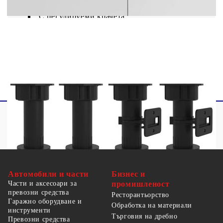
С регулируеми крачета
Работният плот не е включен в доставката
Необходим е монтаж
Автомобили и части
Бизнес и
Части и аксесоари за
промишленост
превозни средства
Ресторантьорство
Гаражно оборудване и
Обработка на материали
инструменти
Търговия на дребно
Превозни средства