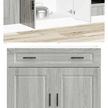
Време за доставка: 5 до 9 дни
Безплатна доставка до адрес при плащане по банков път
Цвят:
Сив сонома
Материал:
Инженерно дърво
EAN code:
8721158423290
Общи размери:
80 x 46 x 81,5 см (Ш x Д x В)
Размери на чекмеджетата:
80 x 38,5 x 16 см (Ш x Д x В)
Размери на шкафа:
77 x 46 x 54 см (Ш x Д x В)
Име на гамата:
Porto
Максимален капацитет на теглото:
70 кг
Капацитет на теглото на един слой:
25 кг
Купи на изплащане
Credit calculator
Кухненски шкаф Porto, сив сонома, инженерно дърво
Please select credit institution