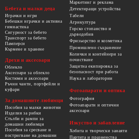
Маркетинг и реклама
Бебета и малки деца
Детектиращи устройства
Табели
Играчки и игри
Бебешки играчки и активна
Агрикултура
гимнастика
Горско стопанство и
Сигурност за бебето
дърводобив
Транспорт за бебето
Фризьорство и козметика
Памперси
Промишлено съхранение
Кърмене и хранене
Колички и контейнери за
Дрехи и аксесоари
почистване
Защитна екипировка за
Облекло
безопасност при работа
Аксесоари за облекло
Костюми и аксесоари
Наука и лаборатории
Ръчни чанти, портфейли и
куфари
Фотоапарати и оптика
Фотография
За домашните любимци
Фотоапарати и оптични
Пособия за малки животни
аксесоари
Изделия за рибки
Стълби и рампи за
Изкуство и забавление
домашни любимци
Пособия за сресване и
Хобита и творчески занаяти
постригване на домашни
Партита и празненства