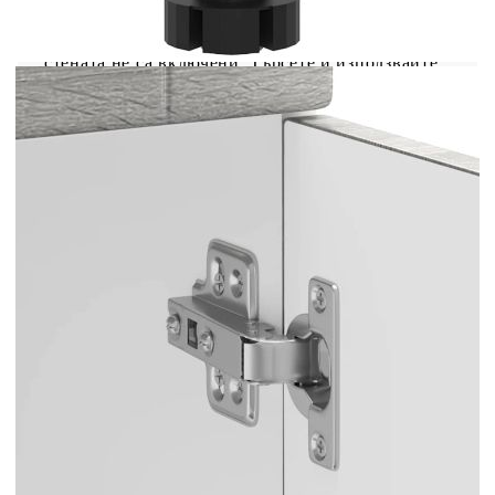
трябва да се използва с предоставеното
устройство за закрепване на стена. Добре е да се
знае:Винт(ове) и щепсел(и) за вътрешността на
стената не са включени. Търсете и използвайте
винт(ове) и дюбел(и), подходящи за вашите
стени. Ако не сте сигурни, потърсете
професионална помощ. Прочетете и следвайте
внимателно всяка стъпка от инструкциите.
Цвят: Сив сонома
Материал: Инженерно дърво
Общи размери: 80 x 46 x 81,5 см (Ш x Д x
В)
Размери на чекмеджетата: 80 x 38,5 x 16 см
(Ш x Д x В)
Размери на шкафа: 77 x 46 x 54 см (Ш x Д x
В)
Максимален капацитет на теглото: 70 кг
Капацитет на теглото на един слой: 25 кг
Име на гамата: Porto