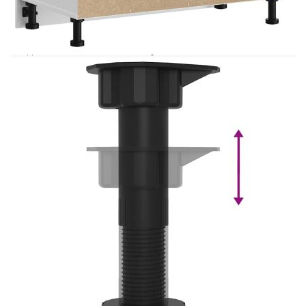
Този кухненски шкаф оптимизира
пространството в кухнята ви, като осигурява
достатъчно място за съхранение на личните ви
вещи! Стабилен и издръжлив материал:
Инженерната дървесина е издръжлив и
стабилен материал с гладка повърхност, която е
устойчива на влага, изкривяване и разцепване,
което я прави надежден избор за различни
проекти.Голямо пространство за съхранение:
Основният кухненски шкаф предлага
достатъчно място за съхранение на купи, чинии,
тенджери и други кухненски уреди.Практични
врати: Вратата помага за поддържането на
чисто и организирано пространство, като
скрива кухненските уреди и разхвърляните
вещи зад тях.Регулируеми крачета: Крачетата на
този шкаф могат да се регулират по височина, за
да отговарят на разположението на кухнята
ви.Лесна поддръжка: Благодарение на гладката
си повърхност този кухненски шкаф се
почиства лесно с влажна кърпа и изисква по-
малко поддръжка. Внимание:За да
предотвратите преобръщане, този продукт