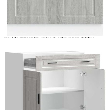
Цена на продукта:
€142.00
Extraction of information from credit institutions
Предоставената таблица е с информационна цел.
Добавете продукта в количката си с бутона "Добави в
количката" и при поръчка ще можете да изберете броя
вноски на кредита.
Acest tabel are caracter informativ. Adăugați produsul în
coșul de cumpărături unde veți putea selecta detaliile
cererii de creditare.
Предоставената таблица е с информационна цел.
Добавете продукта в количката си с бутона "Добави в
количката" и при поръчка ще можете да изберете броя
вноски на кредита.
Предоставената таблица е с информационна цел.
Добавете продукта в количката си с бутона "Добави в
количката" и при поръчка ще можете да изберете броя
вноски на кредита.
Предоставената таблица е с информационна цел.
Добавете продукта в количката си с бутона "Добави в
количката" и при поръчка ще можете да изберете броя