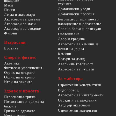
шкафове
техника
Маси
Домакински уреди
Пейки
Домакински пособия
Легла и аксесоари
Безопасност при пожар,
Аксесоари за дивани
наводнение и обгазяване
Аксесоари за маси
Аксесоари за столове
Спално бельо и артикули
Футони
Озеленяване
Двор и градина
Възрастни
Аксесоари за камини и
Еротика
печки на дърва
Камини
Спорт и фитнес
Чадъри за дъжд
Атлетика
Аварийна готовност
Фитнес и упражнения
Аксесоари за пушачи
Отдих на открито
Отдих на открито
За майстора
Игри на закрито
Строителни консумативи
Водопровод
Здраве и красота
Аксесоари за инструменти
Персонална грижа
Огради и заграждения
Почистване и грижа за
Хардуер аксесоари
бижута
Строителни материали
Грижа за здравето
Инструменти