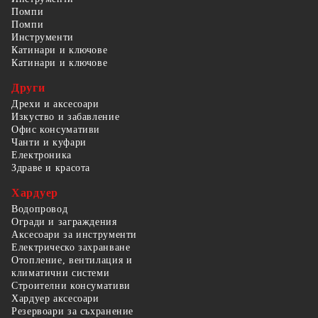
Помпи
Помпи
Инструменти
Катинари и ключове
Катинари и ключове
Други
Дрехи и аксесоари
Изкуство и забавление
Офис консумативи
Чанти и куфари
Електроника
Здраве и красота
Хардуер
Водопровод
Огради и заграждения
Аксесоари за инструменти
Електрическо захранване
Отопление, вентилация и
климатични системи
Строителни консумативи
Хардуер аксесоари
Резервоари за съхранение