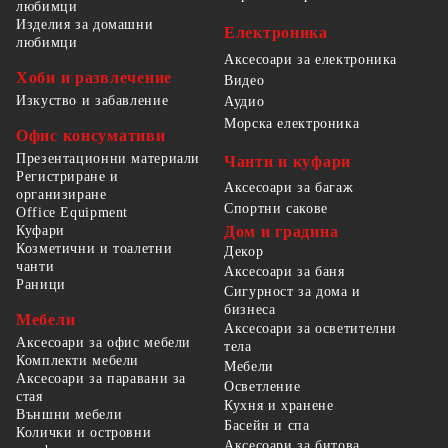
любимци
Изделия за домашни
Електроника
любимци
Аксесоари за електроника
Хоби и развлечение
Видео
Изкуство и забавление
Аудио
Морска електроника
Офис консумативи
Презентационни материали
Чанти и куфари
Регистриране и
Аксесоари за багаж
организиране
Спортни сакове
Office Equipment
Куфари
Дом и градина
Козметични и тоалетни
Декор
чанти
Аксесоари за баня
Раници
Сигурност за дома и
бизнеса
Мебели
Аксесоари за осветителни
Аксесоари за офис мебели
тела
Комплекти мебели
Мебели
Аксесоари за паравани за
Осветление
стая
Кухня и хранене
Външни мебели
Басейн и спа
Колички и островни
Аксесоари за битова