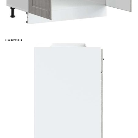
вноски на кредита.
Предоставената таблица е с информационна цел.
Добавете продукта в количката си с бутона "Добави в
количката" и при поръчка ще можете да изберете броя
вноски на кредита.
Когато плащате с NewPay, всъщност NewPay плаща
поръчката Ви вместо Вас. Вие я получавате и
разполагате с три начина да я платите към тях:
Отложено до 30 дни от момента на изпращане на
поръчката без оскъпяване. За покупки на стойност до
400 лв. / €204,52
Плащане на 4 вноски. Заплащате 20% от стойността на
поръчката си на момента с карта. Останалата сума се
разделя на 3 равни месечни вноски без оскъпяване. За
покупки на стойност до 1000 лв. / €511.31
Плащане на 6 вноски. Стойността на поръчката се
разпределя в 6 равни месечни вноски с оскъпяване. За
покупки на стойност до 2000 лв. / €1022.61