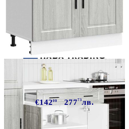
Tweet
Сподели
Кухненски шкаф Porto, сив
сонома, инженерно дърво
€142
277
73
лв.
00
В наличност: 43 бр.