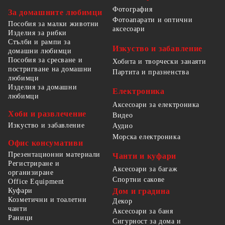
Фотография
За домашните любимци
Фотоапарати и оптични
Пособия за малки животни
аксесоари
Изделия за рибки
Стълби и рампи за
Изкуство и забавление
домашни любимци
Пособия за сресване и
Хобита и творчески занаяти
постригване на домашни
Партита и празненства
любимци
Изделия за домашни
Електроника
любимци
Аксесоари за електроника
Хоби и развлечение
Видео
Изкуство и забавление
Аудио
Морска електроника
Офис консумативи
Презентационни материали
Чанти и куфари
Регистриране и
Аксесоари за багаж
организиране
Спортни сакове
Office Equipment
Куфари
Дом и градина
Козметични и тоалетни
Декор
чанти
Аксесоари за баня
Раници
Сигурност за дома и