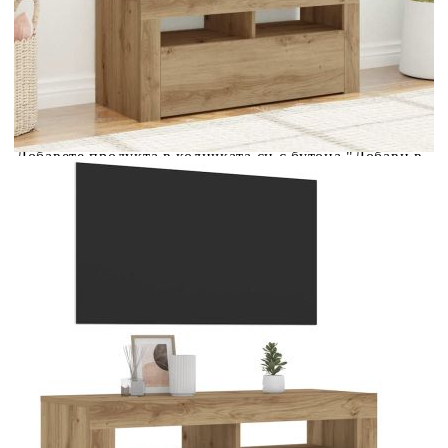
количката" и при поръчка ще можете да изберете броя
вноски на кредита.
Acest tabel are caracter informativ. Adăugați produsul în
coșul de cumpărături unde veți putea selecta detaliile
cererii de creditare.
Предоставената таблица е с информационна цел.
Добавете продукта в количката си с бутона "Добави в
количката" и при поръчка ще можете да изберете броя
вноски на кредита.
Предоставената таблица е с информационна цел.
Добавете продукта в количката си с бутона "Добави в
количката" и при поръчка ще можете да изберете броя
вноски на кредита.
Предоставената таблица е с информационна цел.
Добавете продукта в количката си с бутона "Добави в
количката" и при поръчка ще можете да изберете броя
вноски на кредита.
Предоставената таблица е с информационна цел.
Добавете продукта в количката си с бутона "Добави в