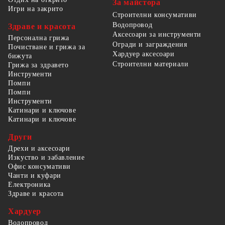
За майстора
Игри на закрито
Строителни консумативи
Водопровод
Здраве и красота
Аксесоари за инструменти
Персонална грижа
Огради и заграждения
Почистване и грижа за
Хардуер аксесоари
бижута
Строителни материали
Грижа за здравето
Инструменти
Помпи
Помпи
Инструменти
Катинари и ключове
Катинари и ключове
Други
Дрехи и аксесоари
Изкуство и забавление
Офис консумативи
Чанти и куфари
Електроника
Здраве и красота
Хардуер
Водопровод