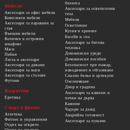
бизнеса
Мебели
Аксесоари за осветителни
Аксесоари за офис мебели
тела
Комплекти мебели
Мебели
Аксесоари за паравани за
Осветление
стая
Кухня и хранене
Външни мебели
Басейн и спа
Колички и островни
Аксесоари за битова
шкафове
техника
Маси
Домакински уреди
Пейки
Домакински пособия
Легла и аксесоари
Безопасност при пожар,
Аксесоари за дивани
наводнение и обгазяване
Аксесоари за маси
Аксесоари за столове
Спално бельо и артикули
Футони
Озеленяване
Двор и градина
Възрастни
Аксесоари за камини и
Еротика
печки на дърва
Камини
Спорт и фитнес
Чадъри за дъжд
Атлетика
Аварийна готовност
Фитнес и упражнения
Аксесоари за пушачи
Отдих на открито
Отдих на открито