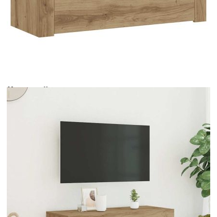
Време за доставка: 5 до 9 дни
Безплатна доставка до адрес при плащане по банков път
Цвят:
Дъб артизан
Материал:
Инженерно дърво
Размери:
90 x 35 x 40 см (Ш x Д x В)
EAN code:
8721158437792
Купи на изплащане
Credit calculator
ТВ шкаф с LED осветление, 90x35x40 см, инженерно
дърво
Please select credit institution
Цена на продукта:
€64.00
Extraction of information from credit institutions
Предоставената таблица е с информационна цел.
Добавете продукта в количката си с бутона "Добави в