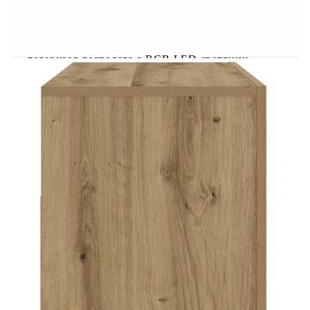
дървесина е с изключително качество с гладка
повърхност и също така се отличава със
здравина, стабилност и устойчивост на
влага.RGB LED светлини: Тази стойка за
телевизор разполага с RGB LED светлини,
които имат различни менюта за промяна на
цвета на светлините и позволяват на цвета да се
регулира автоматично по различен начин. LED
светлините подчертават модерната визия и
допринасят за модерното усещане.С място за
съхранение: Тази поставка за телевизор
разполага с удобно място за съхранение под
плота, което ви позволява да организирате и
съхранявате дребни предмети според нуждите
си.Декоративна функция: Повърхността на
окачения ТВ модул е идеална за поставяне на
вашите рамкирани снимки, саксийни растения и
други декоративни елементи.Добре е да се
знае:Продуктът има USB конектор, който
изисква сертифициран 5V USB захранващ
източник (не е включен).
Цвят: Дъб артизан
Материал: Инженерно дърво