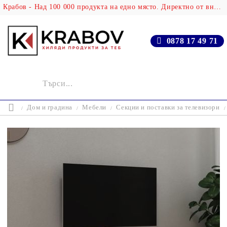
Крабов - Над 100 000 продукта на едно място. Директно от вносителя!
0878 17 49 71
Дом и градина
Мебели
Секции и поставки за телевизори