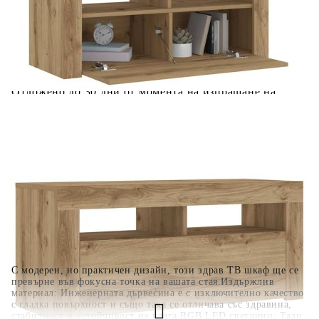
количката" и при поръчка ще можете да изберете броя
вноски на кредита.
Когато плащате с NewPay, всъщност NewPay плаща
поръчката Ви вместо Вас. Вие я получавате и
разполагате с три начина да я платите към тях:
Отложено до 30 дни от момента на изпращане на
поръчката без оскъпяване. За покупки на стойност до
400 лв. / €204,52
Плащане на 4 вноски. Заплащате 20% от стойността на
поръчката си на момента с карта. Останалата сума се
разделя на 3 равни месечни вноски без оскъпяване. За
покупки на стойност до 1000 лв. / €511.31
Плащане на 6 вноски. Стойността на поръчката се
разпределя в 6 равни месечни вноски с оскъпяване. За
покупки на стойност до 2000 лв. / €1022.61
С модерен, но практичен дизайн, този здрав ТВ шкаф ще се
превърне във фокусна точка на вашата стая.Издържлив
материал: Инженерната дървесина е с изключително качество
с гладка повърхност и също така се отличава със здравина,
стабилност и устойчивост на влага.RGB LED светлини: Тази