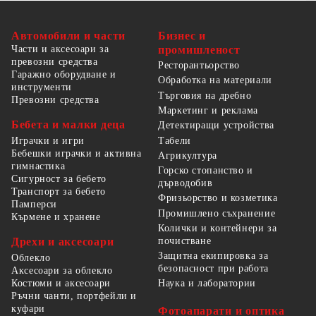
Автомобили и части
Бизнес и
Части и аксесоари за
промишленост
превозни средства
Ресторантьорство
Гаражно оборудване и
Обработка на материали
инструменти
Търговия на дребно
Превозни средства
Маркетинг и реклама
Бебета и малки деца
Детектиращи устройства
Табели
Играчки и игри
Бебешки играчки и активна
Агрикултура
гимнастика
Горско стопанство и
Сигурност за бебето
дърводобив
Транспорт за бебето
Фризьорство и козметика
Памперси
Промишлено съхранение
Кърмене и хранене
Колички и контейнери за
Дрехи и аксесоари
почистване
Защитна екипировка за
Облекло
безопасност при работа
Аксесоари за облекло
Костюми и аксесоари
Наука и лаборатории
Ръчни чанти, портфейли и
куфари
Фотоапарати и оптика