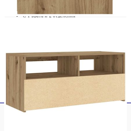
Размери: 90 x 35 x 40 см (Ш x Д x В)
С 1 врата и 2 отделения
Необходим е монтаж
Не използвайте този артикул, ако някой от
компонентите е счупен, скъсан или липсва.
Този продукт се захранва с DC 5V, но
сертифицираният 5V USB източник на
захранване не е включен в комплекта. По-
високото напрежение може да доведе до
прегряване на устройството и да доведе до
повреда на устройството и потенциален риск от
прегряване и пожар.