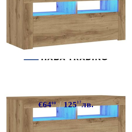
Tweet
Сподели
ТВ шкаф с LED осветление,
90x35x40 см, инженерно дърво
€64
125
17
лв.
00
В наличност: 200 бр.