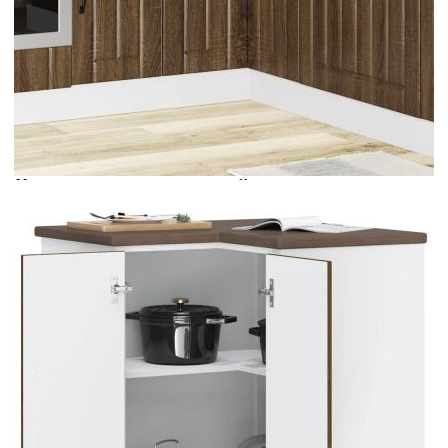
Време за доставка: 5 до 9 дни
Безплатна доставка до адрес при плащане по банков път
Цвят:
Кафяв дъб
Материал:
Инженерно дърво
EAN code:
8721158421005
Общи размери:
75,5 x 75,5 x 81,5 cм (Ш x Д x В)
Име на района:
Lucca
Максимален капацитет на теглото:
70 кг
Капацитет на теглото на един слой:
20 кг
Купи на изплащане
Credit calculator
Кухненски ъглов шкаф Lucca, кафяв дъб, инженерно
дърво
Please select credit institution
Цена на продукта:
€118.00