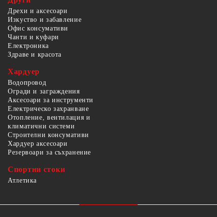
Дрехи и аксесоари
Изкуство и забавление
Офис консумативи
Чанти и куфари
Електроника
Здраве и красота
Хардуер
Водопровод
Огради и заграждения
Аксесоари за инструменти
Електрическо захранване
Отопление, вентилация и
климатични системи
Строителни консумативи
Хардуер аксесоари
Резервоари за съхранение
Спортни стоки
Атлетика