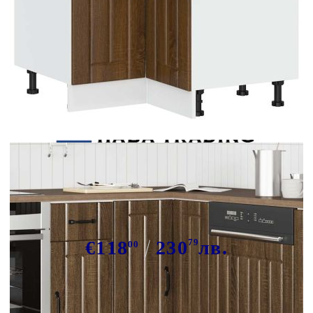
Tweet
Сподели
Кухненски ъглов шкаф Lucca,
кафяв дъб, инженерно дърво
€118
230
79
лв.
00
В наличност: 16 бр.