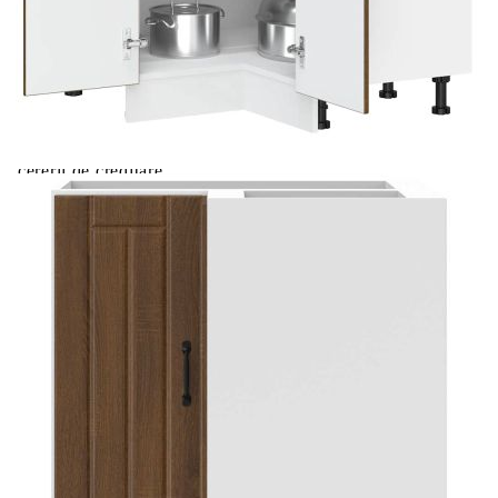
Extraction of information from credit institutions
Предоставената таблица е с информационна цел.
Добавете продукта в количката си с бутона "Добави в
количката" и при поръчка ще можете да изберете броя
вноски на кредита.
Acest tabel are caracter informativ. Adăugați produsul în
coșul de cumpărături unde veți putea selecta detaliile
cererii de creditare.
Предоставената таблица е с информационна цел.
Добавете продукта в количката си с бутона "Добави в
количката" и при поръчка ще можете да изберете броя
вноски на кредита.
Предоставената таблица е с информационна цел.
Добавете продукта в количката си с бутона "Добави в
количката" и при поръчка ще можете да изберете броя
вноски на кредита.
Предоставената таблица е с информационна цел.
Добавете продукта в количката си с бутона "Добави в
количката" и при поръчка ще можете да изберете броя
вноски на кредита.