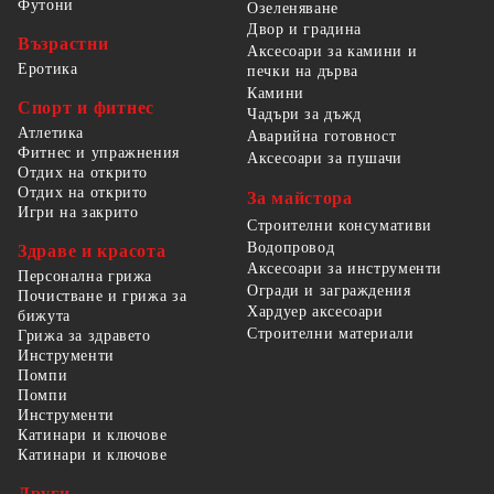
Футони
Озеленяване
Двор и градина
Възрастни
Аксесоари за камини и
Еротика
печки на дърва
Камини
Спорт и фитнес
Чадъри за дъжд
Атлетика
Аварийна готовност
Фитнес и упражнения
Аксесоари за пушачи
Отдих на открито
Отдих на открито
За майстора
Игри на закрито
Строителни консумативи
Водопровод
Здраве и красота
Аксесоари за инструменти
Персонална грижа
Огради и заграждения
Почистване и грижа за
Хардуер аксесоари
бижута
Строителни материали
Грижа за здравето
Инструменти
Помпи
Помпи
Инструменти
Катинари и ключове
Катинари и ключове
Други