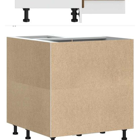
Този кухненски ъглов шкаф оптимизира
кухненското пространство, като осигурява
достатъчно място за съхранение на личните ви
вещи! Стабилен и издръжлив материал:
Инженерната дървесина е издръжлив и
стабилен материал с гладка повърхност, която е
устойчива на влага, изкривяване и разцепване,
което я прави надежден избор за различни
проекти.Голямо пространство за съхранение:
Ъгловият шкаф предлага достатъчно място за
съхранение на купи, чинии, тенджери и други
кухненски уреди.Практични врати: Вратата
помага за поддържането на чисто и
организирано пространство, като скрива
кухненските уреди и разхвърляните вещи зад
тях.Регулируеми крачета: Крачетата на този
ъглов модул могат да се регулират по височина,
за да отговарят на разположението на
кухнята.Лесна поддръжка: Благодарение на
гладката си повърхност този кухненски ъглов
модул се почиства лесно с влажна кърпа и
изисква по-малко поддръжка. Внимание:За да
предотвратите преобръщане, този продукт
трябва да се използва с предоставеното