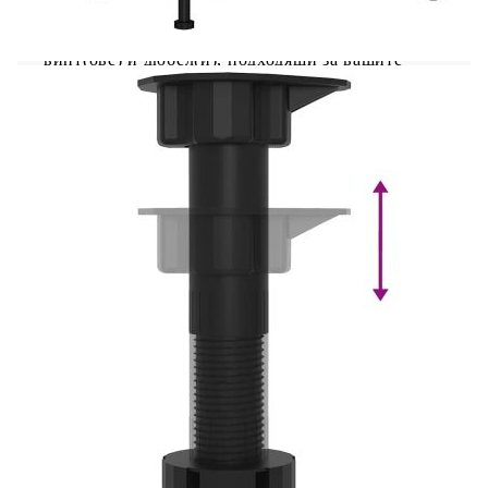
устройство за закрепване на стена. Добре е да се
знае:Винт(ове) и щепсел(и) за вътрешността на
стената не са включени. Търсете и използвайте
винт(ове) и дюбел(и), подходящи за вашите
стени. Ако не сте сигурни, потърсете
професионална помощ. Прочетете и следвайте
внимателно всяка стъпка от инструкциите.
Цвят: Кафяв дъб
Материал: Инженерно дърво
Общи размери: 75,5 x 75,5 x 81,5 cм (Ш x Д
x В)
Максимален капацитет на теглото: 70 кг
Капацитет на теглото на един слой: 20 кг
Име на района: Lucca
С регулируеми крачета
Работният плот не е включен в доставката
Необходим е монтаж