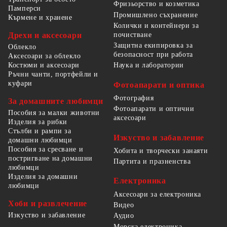
Фризьорство и козметика
Памперси
Промишлено съхранение
Кърмене и хранене
Колички и контейнери за
Дрехи и аксесоари
почистване
Защитна екипировка за
Облекло
безопасност при работа
Аксесоари за облекло
Костюми и аксесоари
Наука и лаборатории
Ръчни чанти, портфейли и
куфари
Фотоапарати и оптика
Фотография
За домашните любимци
Фотоапарати и оптични
Пособия за малки животни
аксесоари
Изделия за рибки
Стълби и рампи за
Изкуство и забавление
домашни любимци
Пособия за сресване и
Хобита и творчески занаяти
постригване на домашни
Партита и празненства
любимци
Изделия за домашни
Електроника
любимци
Аксесоари за електроника
Хоби и развлечение
Видео
Изкуство и забавление
Аудио
Морска електроника