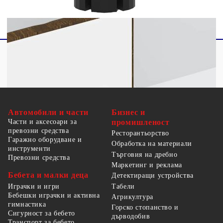
Автомобили и части
Бизнес и
Части и аксесоари за
промишленост
превозни средства
Ресторантьорство
Гаражно оборудване и
Обработка на материали
инструменти
Търговия на дребно
Превозни средства
Маркетинг и реклама
Бебета и малки деца
Детектиращи устройства
Табели
Играчки и игри
Бебешки играчки и активна
Агрикултура
гимнастика
Горско стопанство и
Сигурност за бебето
дърводобив
Транспорт за бебето