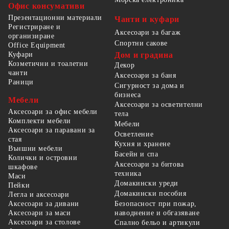
Офис консумативи
Презентационни материали
Чанти и куфари
Регистриране и
Аксесоари за багаж
организиране
Спортни сакове
Office Equipment
Куфари
Дом и градина
Козметични и тоалетни
Декор
чанти
Аксесоари за баня
Раници
Сигурност за дома и
бизнеса
Мебели
Аксесоари за осветителни
Аксесоари за офис мебели
тела
Комплекти мебели
Мебели
Аксесоари за паравани за
Осветление
стая
Кухня и хранене
Външни мебели
Басейн и спа
Колички и островни
Аксесоари за битова
шкафове
техника
Маси
Домакински уреди
Пейки
Домакински пособия
Легла и аксесоари
Безопасност при пожар,
Аксесоари за дивани
наводнение и обгазяване
Аксесоари за маси
Аксесоари за столове
Спално бельо и артикули