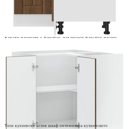
Предоставената таблица е с информационна цел.
Добавете продукта в количката си с бутона "Добави в
количката" и при поръчка ще можете да изберете броя
вноски на кредита.
Когато плащате с NewPay, всъщност NewPay плаща
поръчката Ви вместо Вас. Вие я получавате и
разполагате с три начина да я платите към тях:
Отложено до 30 дни от момента на изпращане на
поръчката без оскъпяване. За покупки на стойност до
400 лв. / €204,52
Плащане на 4 вноски. Заплащате 20% от стойността на
поръчката си на момента с карта. Останалата сума се
разделя на 3 равни месечни вноски без оскъпяване. За
покупки на стойност до 1000 лв. / €511.31
Плащане на 6 вноски. Стойността на поръчката се
разпределя в 6 равни месечни вноски с оскъпяване. За
покупки на стойност до 2000 лв. / €1022.61
Този кухненски ъглов шкаф оптимизира кухненското