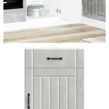
Време за доставка: 5 до 9 дни
Безплатна доставка до адрес при плащане по банков път
Цвят:
Бетонно сиво
Материал:
Инженерно дърво
EAN code:
8721158420671
Общи размери:
50 x 46 x 81,5 см (Ш x Д x В)
Размери на чекмеджетата:
50 x 46 x 16 см (Ш x Д x В)
Размери на шкафа:
50 x 46 x 54 см (Ш x Д x В)
Име на района:
Lucca
Максимален капацитет на теглото:
60 кг
Капацитет на теглото на един слой:
25 кг
Купи на изплащане
Credit calculator
Кухненски шкаф Lucca, бетонно сив, инженерно дърво
Please select credit institution