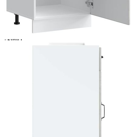
вноски на кредита.
Предоставената таблица е с информационна цел.
Добавете продукта в количката си с бутона "Добави в
количката" и при поръчка ще можете да изберете броя
вноски на кредита.
Когато плащате с NewPay, всъщност NewPay плаща
поръчката Ви вместо Вас. Вие я получавате и
разполагате с три начина да я платите към тях:
Отложено до 30 дни от момента на изпращане на
поръчката без оскъпяване. За покупки на стойност до
400 лв. / €204,52
Плащане на 4 вноски. Заплащате 20% от стойността на
поръчката си на момента с карта. Останалата сума се
разделя на 3 равни месечни вноски без оскъпяване. За
покупки на стойност до 1000 лв. / €511.31
Плащане на 6 вноски. Стойността на поръчката се
разпределя в 6 равни месечни вноски с оскъпяване. За
покупки на стойност до 2000 лв. / €1022.61