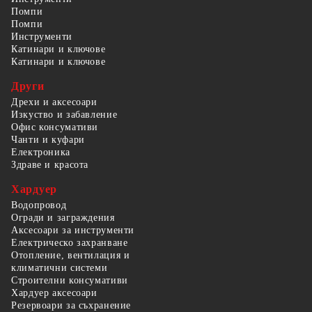
Помпи
Помпи
Инструменти
Катинари и ключове
Катинари и ключове
Други
Дрехи и аксесоари
Изкуство и забавление
Офис консумативи
Чанти и куфари
Електроника
Здраве и красота
Хардуер
Водопровод
Огради и заграждения
Аксесоари за инструменти
Електрическо захранване
Отопление, вентилация и
климатични системи
Строителни консумативи
Хардуер аксесоари
Резервоари за съхранение