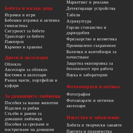
Маркетинг и реклама
Бебета и малки деца
Детектиращи устройства
Табели
Играчки и игри
Бебешки играчки и активна
Агрикултура
гимнастика
Горско стопанство и
Сигурност за бебето
дърводобив
Транспорт за бебето
Фризьорство и козметика
Памперси
Промишлено съхранение
Кърмене и хранене
Колички и контейнери за
Дрехи и аксесоари
почистване
Защитна екипировка за
Облекло
безопасност при работа
Аксесоари за облекло
Костюми и аксесоари
Наука и лаборатории
Ръчни чанти, портфейли и
куфари
Фотоапарати и оптика
Фотография
За домашните любимци
Фотоапарати и оптични
Пособия за малки животни
аксесоари
Изделия за рибки
Стълби и рампи за
Изкуство и забавление
домашни любимци
Пособия за сресване и
Хобита и творчески занаяти
постригване на домашни
Партита и празненства