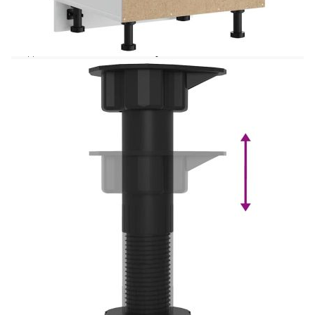
Този кухненски шкаф оптимизира
пространството в кухнята ви, като осигурява
достатъчно място за съхранение на личните ви
вещи! Стабилен и издръжлив материал:
Инженерната дървесина е издръжлив и
стабилен материал с гладка повърхност, която е
устойчива на влага, изкривяване и разцепване,
което я прави надежден избор за различни
проекти.Голямо пространство за съхранение:
Шкафът за мивка предлага достатъчно място за
съхранение на чинии, чинии, тенджери и други
кухненски уреди.Практични врати: Вратата
помага за поддържането на чисто и
организирано пространство, като скрива
кухненските уреди и разхвърляните вещи зад
тях.Регулируеми крачета: Крачетата на този
шкаф могат да се регулират по височина, за да
отговарят на разположението на кухнята
ви.Лесна поддръжка: Благодарение на гладката
си повърхност този кухненски шкаф се
почиства лесно с влажна кърпа и изисква по-
малко поддръжка. Внимание:За да
предотвратите преобръщане, този продукт