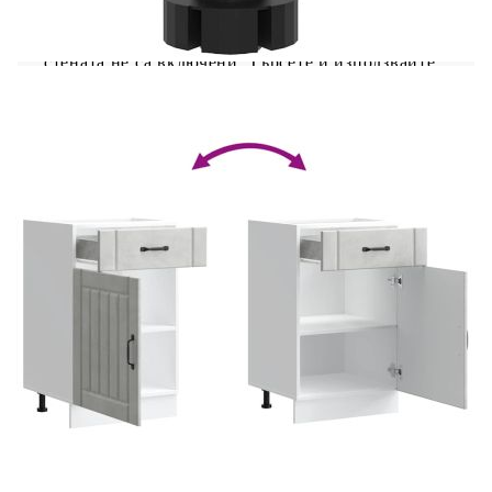
трябва да се използва с предоставеното
устройство за закрепване на стена. Добре е да се
знае:Винт(ове) и щепсел(и) за вътрешността на
стената не са включени. Търсете и използвайте
винт(ове) и дюбел(и), подходящи за вашите
стени. Ако не сте сигурни, потърсете
професионална помощ. Прочетете и следвайте
внимателно всяка стъпка от инструкциите.
Цвят: Бетонно сиво
Материал: Инженерно дърво
Общи размери: 50 x 46 x 81,5 см (Ш x Д x
В)
Размери на чекмеджетата: 50 x 46 x 16 см
(Ш x Д x В)
Размери на шкафа: 50 x 46 x 54 см (Ш x Д x
В)
Максимален капацитет на теглото: 60 кг
Капацитет на теглото на един слой: 25 кг
Име на района: Lucca