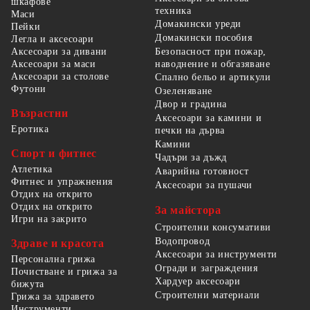
шкафове
техника
Маси
Домакински уреди
Пейки
Домакински пособия
Легла и аксесоари
Безопасност при пожар,
Аксесоари за дивани
наводнение и обгазяване
Аксесоари за маси
Аксесоари за столове
Спално бельо и артикули
Футони
Озеленяване
Двор и градина
Възрастни
Аксесоари за камини и
Еротика
печки на дърва
Камини
Спорт и фитнес
Чадъри за дъжд
Атлетика
Аварийна готовност
Фитнес и упражнения
Аксесоари за пушачи
Отдих на открито
Отдих на открито
За майстора
Игри на закрито
Строителни консумативи
Водопровод
Здраве и красота
Аксесоари за инструменти
Персонална грижа
Огради и заграждения
Почистване и грижа за
Хардуер аксесоари
бижута
Строителни материали
Грижа за здравето
Инструменти