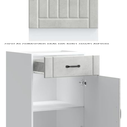
Цена на продукта:
€92.00
Extraction of information from credit institutions
Предоставената таблица е с информационна цел.
Добавете продукта в количката си с бутона "Добави в
количката" и при поръчка ще можете да изберете броя
вноски на кредита.
Acest tabel are caracter informativ. Adăugați produsul în
coșul de cumpărături unde veți putea selecta detaliile
cererii de creditare.
Предоставената таблица е с информационна цел.
Добавете продукта в количката си с бутона "Добави в
количката" и при поръчка ще можете да изберете броя
вноски на кредита.
Предоставената таблица е с информационна цел.
Добавете продукта в количката си с бутона "Добави в
количката" и при поръчка ще можете да изберете броя
вноски на кредита.
Предоставената таблица е с информационна цел.
Добавете продукта в количката си с бутона "Добави в
количката" и при поръчка ще можете да изберете броя