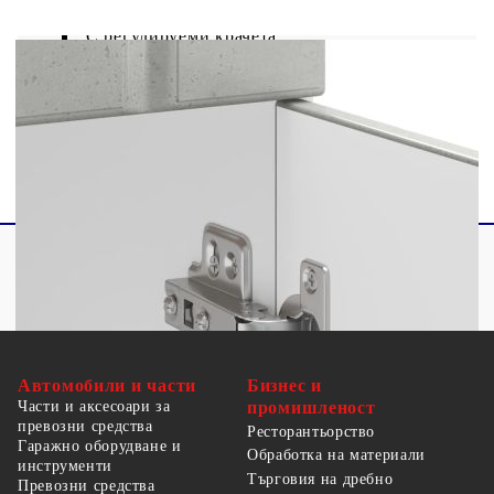
С регулируеми крачета
Работният плот не е включен в доставката
Необходим е монтаж
Автомобили и части
Бизнес и
Части и аксесоари за
промишленост
превозни средства
Ресторантьорство
Гаражно оборудване и
Обработка на материали
инструменти
Търговия на дребно
Превозни средства