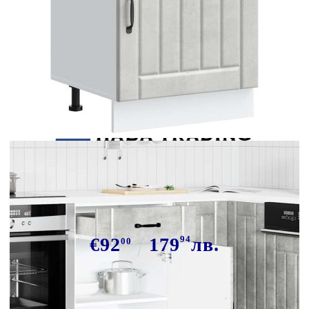
Tweet
Сподели
Кухненски шкаф Lucca, бетонно
сив, инженерно дърво
€92
179
94
лв.
00
В наличност: 95 бр.