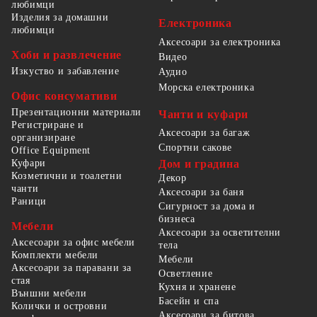
любимци
Изделия за домашни
Електроника
любимци
Аксесоари за електроника
Хоби и развлечение
Видео
Изкуство и забавление
Аудио
Морска електроника
Офис консумативи
Презентационни материали
Чанти и куфари
Регистриране и
Аксесоари за багаж
организиране
Спортни сакове
Office Equipment
Куфари
Дом и градина
Козметични и тоалетни
Декор
чанти
Аксесоари за баня
Раници
Сигурност за дома и
бизнеса
Мебели
Аксесоари за осветителни
Аксесоари за офис мебели
тела
Комплекти мебели
Мебели
Аксесоари за паравани за
Осветление
стая
Кухня и хранене
Външни мебели
Басейн и спа
Колички и островни
Аксесоари за битова