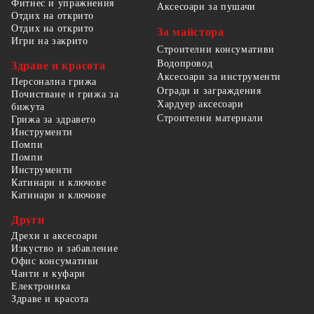
Фитнес и упражнения
Аксесоари за пушачи
Отдих на открито
Отдих на открито
За майстора
Игри на закрито
Строителни консумативи
Водопровод
Здраве и красота
Аксесоари за инструменти
Персонална грижа
Огради и заграждения
Почистване и грижа за
Хардуер аксесоари
бижута
Строителни материали
Грижа за здравето
Инструменти
Помпи
Помпи
Инструменти
Катинари и ключове
Катинари и ключове
Други
Дрехи и аксесоари
Изкуство и забавление
Офис консумативи
Чанти и куфари
Електроника
Здраве и красота