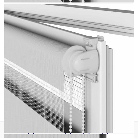
Необходим е монтаж
ВНИМАНИЕ! Малките деца могат да бъдат
удушени от примки в дърпащи въжета, вериги,
ленти и вътрешния кабел, който управлява този
продукт. За да избегнете удушаване и оплитане,
дръжте кабелите далеч от обсега на малки деца.
Шнурите могат да се увият около врата на
детето. Преместете леглата, креватчетата и
мебелите далеч от въжетата за покриване на
прозорци. Не завързвайте кабелите заедно.
Уверете се, че кабелите не се усукват и
образуват примка. ВНИМАНИЕ! Децата може
да се задушат, ако това предпазно устройство не
е инсталирано. Винаги използвайте това
устройство, за да задържате шнуровете или
верижките на място, недостъпно за деца.
GPSR