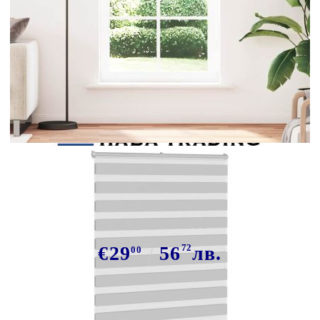
Tweet
Сподели
Зеброва щора 120x230 см ширина
на плата 115,9 см полиестер
€29
56
72
лв.
00
В наличност: 30 бр.