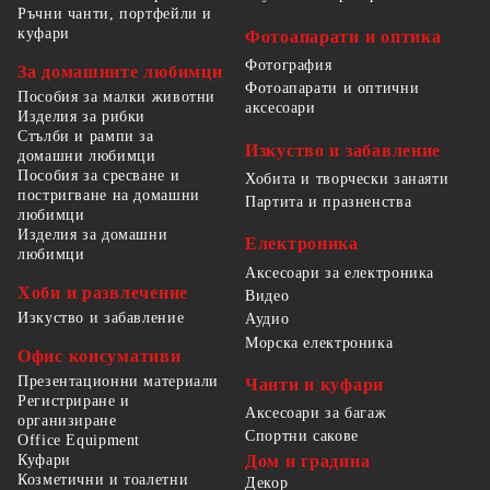
Ръчни чанти, портфейли и
куфари
Фотоапарати и оптика
Фотография
За домашните любимци
Фотоапарати и оптични
Пособия за малки животни
аксесоари
Изделия за рибки
Стълби и рампи за
Изкуство и забавление
домашни любимци
Пособия за сресване и
Хобита и творчески занаяти
постригване на домашни
Партита и празненства
любимци
Изделия за домашни
Електроника
любимци
Аксесоари за електроника
Хоби и развлечение
Видео
Изкуство и забавление
Аудио
Морска електроника
Офис консумативи
Презентационни материали
Чанти и куфари
Регистриране и
Аксесоари за багаж
организиране
Спортни сакове
Office Equipment
Куфари
Дом и градина
Козметични и тоалетни
Декор