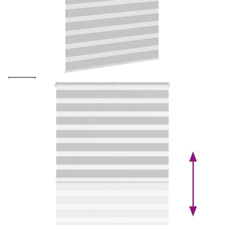
полиестер
Please select credit institution
Цена на продукта:
€29.00
Extraction of information from credit institutions
Предоставената таблица е с информационна цел.
Добавете продукта в количката си с бутона "Добави в
количката" и при поръчка ще можете да изберете броя
вноски на кредита.
Acest tabel are caracter informativ. Adăugați produsul în
coșul de cumpărături unde veți putea selecta detaliile
cererii de creditare.
Предоставената таблица е с информационна цел.
Добавете продукта в количката си с бутона "Добави в
количката" и при поръчка ще можете да изберете броя
вноски на кредита.
Предоставената таблица е с информационна цел.
Добавете продукта в количката си с бутона "Добави в
количката" и при поръчка ще можете да изберете броя
вноски на кредита.