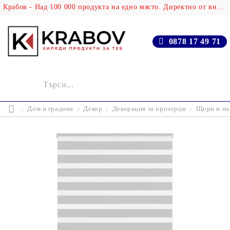
Крабов - Над 100 000 продукта на едно място. Директно от вносителя!
0878 17 49 71
Дом и градина
Декор
Декорация за прозорци
Щори и па