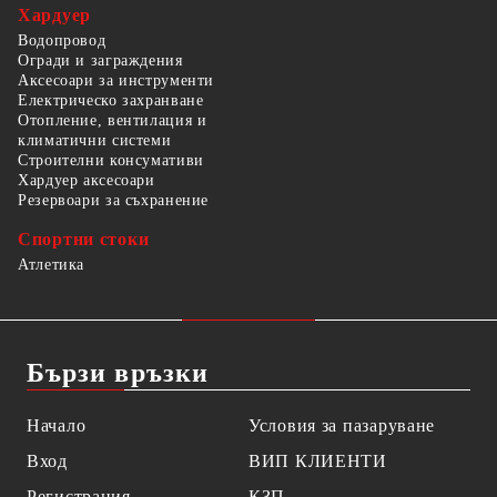
Хардуер
Водопровод
Огради и заграждения
Аксесоари за инструменти
Електрическо захранване
Отопление, вентилация и
климатични системи
Строителни консумативи
Хардуер аксесоари
Резервоари за съхранение
Спортни стоки
Атлетика
Бързи връзки
Начало
Условия за пазаруване
Вход
ВИП КЛИЕНТИ
Регистрация
КЗП