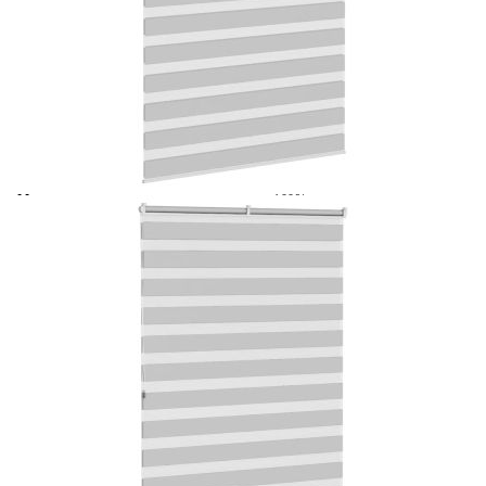
Време за доставка: 5 до 9 дни
Безплатна доставка до адрес при плащане по банков път
Цвят:
Светлосив
Материал:
100% полиестер
EAN code:
8721158348005
Обща височина:
230 см
Обща ширина:
120 см
Материал на горната релса:
Алуминий
Широчина на плата:
115,9 см (допустимо
отклонение ± 4 mm)
С разлика:
4,1 см
Диапазон на дебелината на рамката
0,5-2,5 см
на прозореца:
Купи на изплащане
Credit calculator
Зеброва щора 120x230 см ширина на плата 115,9 см