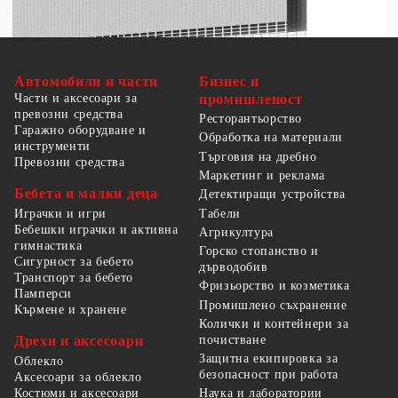
Автомобили и части
Бизнес и
Части и аксесоари за
промишленост
превозни средства
Ресторантьорство
Гаражно оборудване и
Обработка на материали
инструменти
Търговия на дребно
Превозни средства
Маркетинг и реклама
Бебета и малки деца
Детектиращи устройства
Табели
Играчки и игри
Бебешки играчки и активна
Агрикултура
гимнастика
Горско стопанство и
Сигурност за бебето
дърводобив
Транспорт за бебето
Фризьорство и козметика
Памперси
Промишлено съхранение
Кърмене и хранене
Колички и контейнери за
Дрехи и аксесоари
почистване
Защитна екипировка за
Облекло
безопасност при работа
Аксесоари за облекло
Костюми и аксесоари
Наука и лаборатории