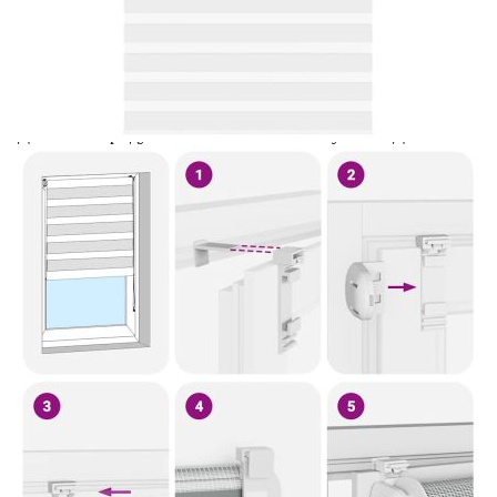
Предоставената таблица е с информационна цел.
Добавете продукта в количката си с бутона "Добави в
количката" и при поръчка ще можете да изберете броя
вноски на кредита.
Предоставената таблица е с информационна цел.
Добавете продукта в количката си с бутона "Добави в
количката" и при поръчка ще можете да изберете броя
вноски на кредита.
Когато плащате с NewPay, всъщност NewPay плаща
поръчката Ви вместо Вас. Вие я получавате и
разполагате с три начина да я платите към тях:
Отложено до 30 дни от момента на изпращане на
поръчката без оскъпяване. За покупки на стойност до
400 лв. / €204,52
Плащане на 4 вноски. Заплащате 20% от стойността на
поръчката си на момента с карта. Останалата сума се
разделя на 3 равни месечни вноски без оскъпяване. За
покупки на стойност до 1000 лв. / €511.31
Плащане на 6 вноски. Стойността на поръчката се
разпределя в 6 равни месечни вноски с оскъпяване. За
покупки на стойност до 2000 лв. / €1022.61