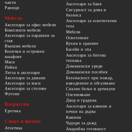
чанти
Аксесоари за баня
Раници
Сигурност за дома и
бизнеса
Мебели
Аксесоари за осветителни
Аксесоари за офис мебели
тела
Комплекти мебели
Мебели
Аксесоари за паравани за
Осветление
стая
Кухня и хранене
Външни мебели
Басейн и спа
Колички и островни
Аксесоари за битова
шкафове
техника
Маси
Домакински уреди
Пейки
Домакински пособия
Легла и аксесоари
Безопасност при пожар,
Аксесоари за дивани
наводнение и обгазяване
Аксесоари за маси
Аксесоари за столове
Спално бельо и артикули
Футони
Озеленяване
Двор и градина
Възрастни
Аксесоари за камини и
Еротика
печки на дърва
Камини
Спорт и фитнес
Чадъри за дъжд
Атлетика
Аварийна готовност