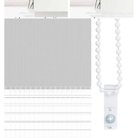
пристягане.Елегантен дизайн: Благодарение на
елегантния си и модерен дизайн, тази ролетна
щора тип "зебра" допълва с лекота различни
интериори на помещенията. Можете да го
използвате във всекидневната, спалнята, офиса
и т.н.Безопасност за деца и възможност за
регулиране: Ролетната щора е снабдена с
верижен съединител, който улеснява
регулирането на височината в зависимост от
вашите нужди, а също така има и щипка за
кабел, за да се повиши безопасността на децата.
Внимание:Дръжте кабелите на място,
недостъпно за малки деца. Връзките могат да се
увият около врата на детето. Добре е да се
знае:Преди да купите щори, започнете с
измерване на стъклото на прозореца. Само един
приятелски съвет: платът е малко по-тесен от
общата ширина, включително скобите.За да сте
сигурни, че новите ви щори осигуряват пълно
покритие, просто добавете 4,1 см към ширината
на прозоречното стъкло, когато изчислявате
какво да поръчате.
Цвят: Светлосив