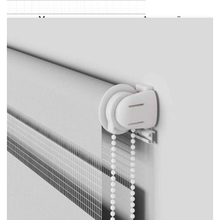
Материал: 100% полиестер
Материал на горната релса: Алуминий
Обща височина: 230 см
Обща ширина: 120 см
Широчина на плата: 115,9 см (допустимо
отклонение ± 4 mm)
С разлика: 4,1 см
Височина на непрозрачните ленти 7,5 см,
на прозрачните ленти 5 см
Диапазон на дебелината на рамката на
прозореца: 0,5-2,5 см
Два начина на сглобяване (с винтове или
без пробиване с помощта на скоби за
затягане)
Включени са монтажни аксесоари
С конектор за верига