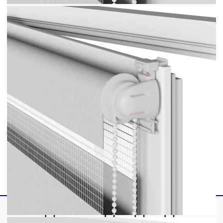
Необходим е монтаж
ВНИМАНИЕ! Малките деца могат да бъдат
удушени от примки в дърпащи въжета, вериги,
ленти и вътрешния кабел, който управлява този
продукт. За да избегнете удушаване и оплитане,
дръжте кабелите далеч от обсега на малки деца.
Шнурите могат да се увият около врата на
детето. Преместете леглата, креватчетата и
мебелите далеч от въжетата за покриване на
прозорци. Не завързвайте кабелите заедно.
Уверете се, че кабелите не се усукват и
образуват примка. ВНИМАНИЕ! Децата може
да се задушат, ако това предпазно устройство не
е инсталирано. Винаги използвайте това
устройство, за да задържате шнуровете или
верижките на място, недостъпно за деца.
GPSR