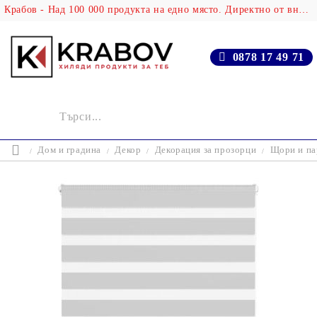
Крабов - Над 100 000 продукта на едно място. Директно от вносителя!
0878 17 49 71
Дом и градина
Декор
Декорация за прозорци
Щори и па