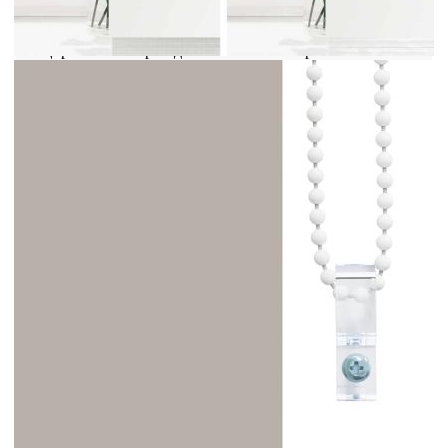
пристягане.Елегантен дизайн: Благодарение на
елегантния си и модерен дизайн, тази ролетна
щора тип "зебра" допълва с лекота различни
интериори на помещенията. Можете да го
използвате във всекидневната, спалнята, офиса
и т.н.Безопасност за деца и възможност за
регулиране: Ролетната щора е снабдена с
верижен съединител, който улеснява
регулирането на височината в зависимост от
вашите нужди, а също така има и щипка за
кабел, за да се повиши безопасността на децата.
Внимание:Дръжте кабелите на място,
недостъпно за малки деца. Връзките могат да се
увият около врата на детето. Добре е да се
знае:Преди да купите щори, започнете с
измерване на стъклото на прозореца. Само един
приятелски съвет: платът е малко по-тесен от
общата ширина, включително скобите.За да сте
сигурни, че новите ви щори осигуряват пълно
покритие, просто добавете 4,1 см към ширината
на прозоречното стъкло, когато изчислявате
какво да поръчате.
Цвят: Светлосив