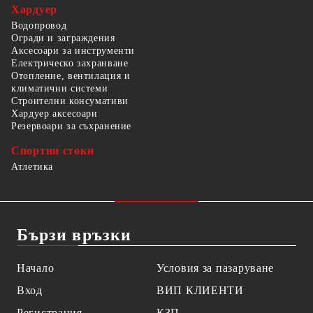
Хардуер
Водопровод
Огради и заграждения
Аксесоари за инструменти
Електрическо захранване
Отопление, вентилация и
климатични системи
Строителни консумативи
Хардуер аксесоари
Резервоари за съхранение
Спортни стоки
Атлетика
Бързи връзки
Начало
Условия за пазаруване
Вход
ВИП КЛИЕНТИ
Регистрация
КЗП