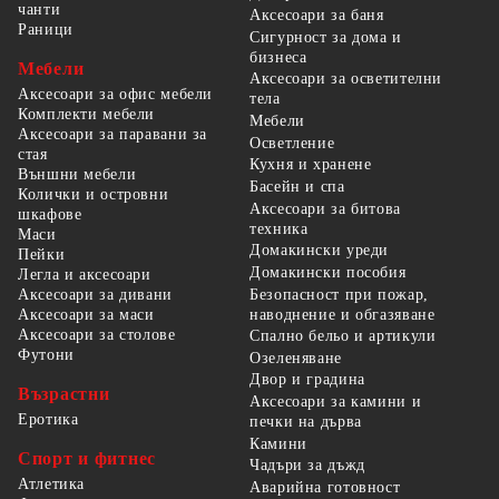
чанти
Аксесоари за баня
Раници
Сигурност за дома и
бизнеса
Мебели
Аксесоари за осветителни
Аксесоари за офис мебели
тела
Комплекти мебели
Мебели
Аксесоари за паравани за
Осветление
стая
Кухня и хранене
Външни мебели
Басейн и спа
Колички и островни
Аксесоари за битова
шкафове
техника
Маси
Домакински уреди
Пейки
Домакински пособия
Легла и аксесоари
Безопасност при пожар,
Аксесоари за дивани
наводнение и обгазяване
Аксесоари за маси
Аксесоари за столове
Спално бельо и артикули
Футони
Озеленяване
Двор и градина
Възрастни
Аксесоари за камини и
Еротика
печки на дърва
Камини
Спорт и фитнес
Чадъри за дъжд
Атлетика
Аварийна готовност