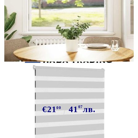
Tweet
Сподели
Зеброва щора 105x150 см Ширина
на плата 100,9 см Полиестер
€21
41
07
лв.
00
В наличност: 87 бр.