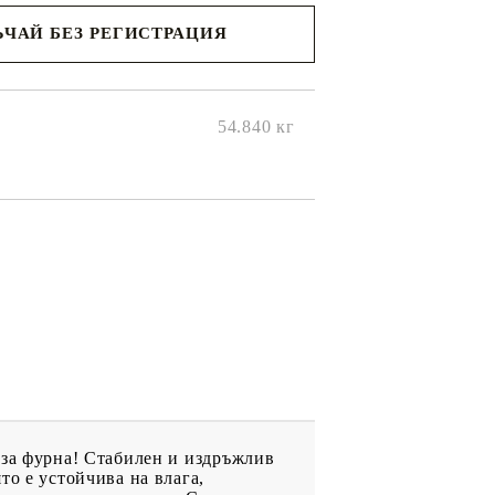
ЧАЙ БЕЗ РЕГИСТРАЦИЯ
ще се
ките на
54.840
кг
 за фурна! Стабилен и издръжлив
то е устойчива на влага,