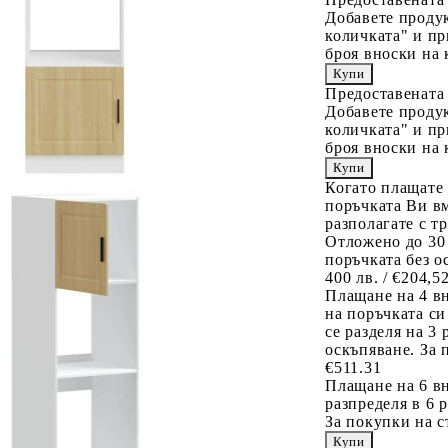
Добавете продук
количката" и пр
броя вноски на 
Предоставената
Добавете продук
количката" и пр
броя вноски на 
Когато плащате
поръчката Ви вм
разполагате с т
Отложено до 30
поръчката без о
400 лв. / €204,5
Плащане на 4 в
на поръчката си
се разделя на 3
оскъпяване. За 
€511.31
Плащане на 6 вн
разпределя в 6 
За покупки на с