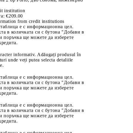
it institution
а:
€209.00
rmation from credit institutions
 таблица е с информационна цел.
та в количката си с бутона "Добави в
и поръчка ще можете да изберете
кредита.
aracter informativ. Adăugați produsul în
uri unde veți putea selecta detaliile
e.
 таблица е с информационна цел.
та в количката си с бутона "Добави в
и поръчка ще можете да изберете
кредита.
 таблица е с информационна цел.
та в количката си с бутона "Добави в
и поръчка ще можете да изберете
кредита.
 таблица е с информационна цел.