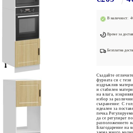
Подложки за фитнес уреди
В
Лостове за набиране
В наличност: 4
Силови кули
Йога и пилатес
Време за достав
Безплатна доста
Създайте отличите
фурната си с тези
издръжлив матери
и стабилен матери
на влага, изкривя
избор за различни
съхранение: С гол
идеален за постав
печка.Регулируеми
да се регулират по
разположението н
Благодарение на к
заема много малко