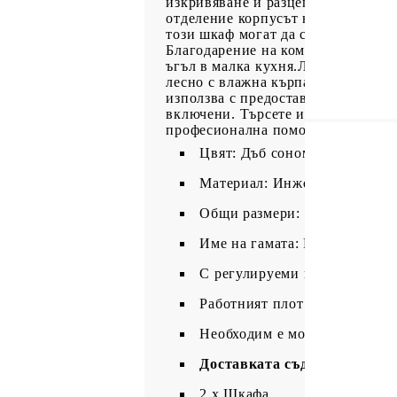
изкривяване и разцепване, което 
отделение корпусът на фурната е 
този шкаф могат да се регулират 
Благодарение на компактния си ра
ъгъл в малка кухня.Лесна поддръж
лесно с влажна кърпа и изисква п
използва с предоставената пристав
включени. Търсете и използвайте 
професионална помощ. Прочетете 
Цвят: Дъб сонома
Материал: Инженерно дърво
Общи размери: 60 x 57 x 207 
Име на гамата: Porto
С регулируеми крака
Работният плот не е включен
Необходим е монтаж
Доставката съдържа:
2 х Шкафа