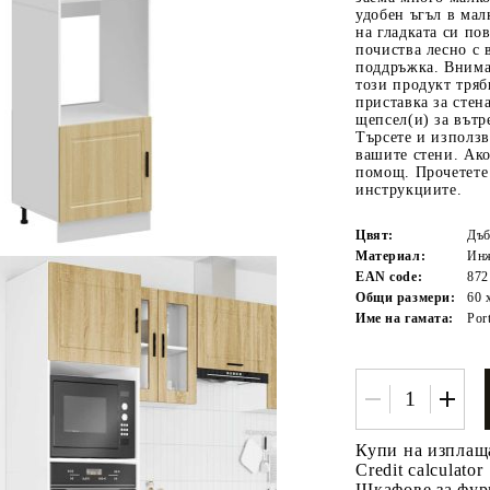
удобен ъгъл в мал
на гладката си по
почиства лесно с 
поддръжка. Внима
този продукт тряб
приставка за стена
щепсел(и) за вътр
Търсете и използв
вашите стени. Ако
помощ. Прочетете 
инструкциите.
Tweet
одели
Цвят:
Дъб
Материал:
Инж
EAN code:
872
Общи размери:
60 
Име на гамата:
Por
Купи на изплащ
Credit calculator
Шкафове за фурн