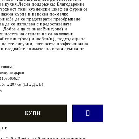
ка кухня.Лесна поддръжка: Благодарение
върхност този кухненски шкаф за фурна се
влажна кърпа и изисква по-малко
ние:За да се предотврати преобръщане,
ва да се използва с предоставената
. Добре е да се знае:Винт(ове) и
ешността на стената не са включени.
айте винт(ове) и дюбел(и), подходящи за
 не сте сигурни, потърсете професионална
и следвайте внимателно всяка стъпка от
 сонома
енерно дърво
1158506627
x 57 x 207 см (Ш x Д x В)
to
ане
а 2 бр Porto, дъб сонома, инженерно