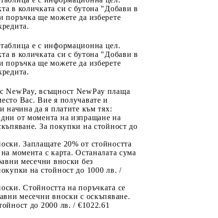
та в количката си с бутона "Добави в
и поръчка ще можете да изберете
кредита.
 таблица е с информационна цел.
та в количката си с бутона "Добави в
и поръчка ще можете да изберете
кредита.
 с NewPay, всъщност NewPay плаща
есто Вас. Вие я получавате и
ри начина да я платите към тях:
 дни от момента на изпращане на
скъпяване. За покупки на стойност до
2
носки. Заплащате 20% от стойността
 на момента с карта. Останалата сума
 равни месечни вноски без
покупки на стойност до 1000 лв. /
оски. Стойността на поръчката се
равни месечни вноски с оскъпяване.
тойност до 2000 лв. / €1022.61