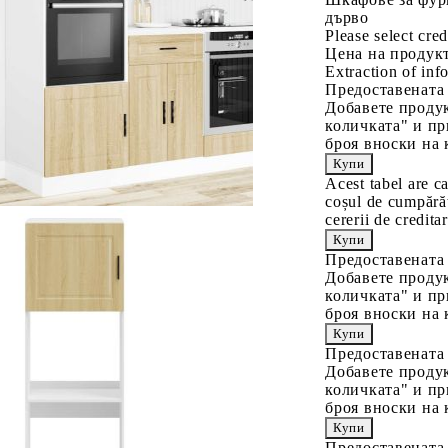
дърво
Please select cred
Цена на продукт
Extraction of info
Предоставената
Добавете продук
количката" и пр
броя вноски на 
Acest tabel are c
coșul de cumpărăt
cererii de creditar
Предоставената
Добавете продук
количката" и пр
броя вноски на 
Предоставената
Добавете продук
количката" и пр
броя вноски на 
Предоставената