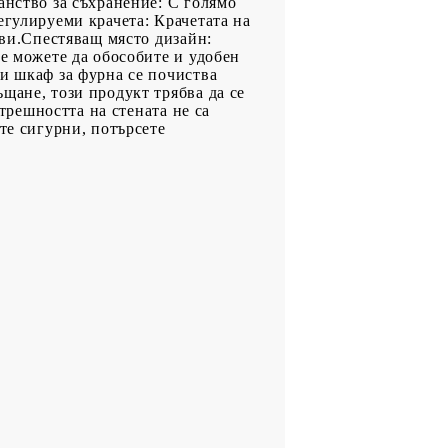
анство за съхранение: С голямо
егулируеми крачета: Крачетата на
 ви.Спестяващ място дизайн:
ще можете да обособите и удобен
и шкаф за фурна се почиства
щане, този продукт трябва да се
ътрешността на стената не са
те сигурни, потърсете