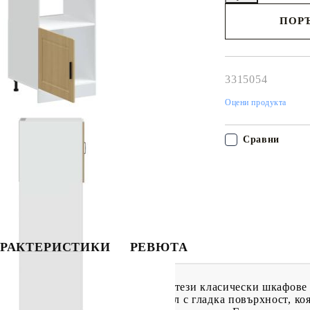
ПОРЪ
Наш представител 
свърже с Вас в рам
работния ден!
3315054
Оцени продукта
Сравни
РАКТЕРИСТИКИ
РЕВЮТА
о за съхранение на фурната си с тези класически шкафове
е издръжлив и стабилен материал с гладка повърхност, коя