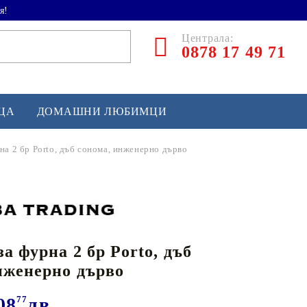
я!
Централа:
0878 17 49 71
ЕЦА
ДОМАШНИ ЛЮБИМЦИ
на 2 бр Porto, дъб сонома, инженерно дърво
ТЛЕТИКА
аскетбол
кс и бойни изкуства
а фурна 2 бр Porto, дъб
йзбол и софтбол
нженерно дърво
кей и лакрос
сновно спортно оборудване
08
77
лв.