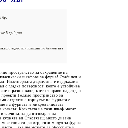
олейбол
6 бр.
ка: 5 до 9 дни
вка до адрес при плащане по банков път
лно пространство за съхранение на
 класически шкафове за фурна! Стабилен и
ал: Инженерната дървесина е издръжлив
ал с гладка повърхност, която е устойчива
ване и разцепване, което я прави надежден
 проекти.Голямо пространство за
ямо отделение корпусът на фурната е
яне на фурната и микровълновата
 крачета: Крачетата на този шкаф могат
 височина, за да отговарят на
а кухнята ви.Спестяващ място дизайн:
омпактния си размер, този модул за фурна
 място. Така ще можете да обособите и