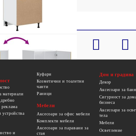
Куфари
Дом и градина
ност
Козметични и тоалетни
Декор
чанти
рство
Аксесоари за баня
Раници
а материали
Сигурност за дом
 дребно
бизнеса
Мебели
 реклама
Аксесоари за осв
 устройства
Аксесоари за офис мебели
тела
Комплекти мебели
Мебели
Аксесоари за паравани за
Осветление
анство и
стая