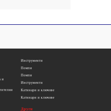
Инструменти
Помпи
Помпи
а и
Инструменти
етителни
Катинари и ключове
Катинари и ключове
Други