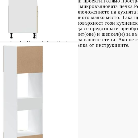
я прави надежден избор за различни проекти.Голямо простр
идеален за поставяне на фурната и микровълновата печка.Р
по височина, за да отговарят на разположението на кухнята
змер, този модул за фурна заема много малко място. Така 
ка: Благодарение на гладката си повърхност този кухненск
о-малко поддръжка. Внимание:За да се предотврати преобръ
ка за стена. Добре е да се знае:Винт(ове) и щепсел(и) за в
винт(ове) и дюбел(и), подходящи за вашите стени. Ако не с
и следвайте внимателно всяка стъпка от инструкциите.
см (Ш x Д x В)
 в доставката