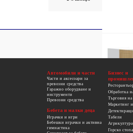
Автомобили и части
Бизнес и
Части и аксесоари за
промишле
превозни средства
Ресторантьо
Гаражно оборудване и
Обработка н
инструменти
Търговия на
Превозни средства
Маркетинг и
Бебета и малки деца
Детектиращи
Играчки и игри
Табели
Бебешки играчки и активна
Агрикултура
гимнастика
Горско стоп