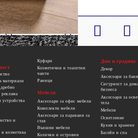
Куфари
Дом и градина
ност
Козметични и тоалетни
Декор
чанти
рство
Аксесоари за баня
Раници
а материали
Сигурност за дом
 дребно
бизнеса
Мебели
 реклама
Аксесоари за осв
 устройства
Аксесоари за офис мебели
тела
Комплекти мебели
Мебели
Аксесоари за паравани за
Осветление
анство и
стая
Кухня и хранене
Външни мебели
 и козметика
Басейн и спа
Колички и островни