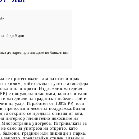
олейбол
бр.
ка: 5 до 9 дни
вка до адрес при плащане по банков път
 да се притеснявате за мръсотия и прах
ози килим, който създава уютна атмосфера
 така и на открито. Издръжлив материал:
P) е популярна пластмаса, която е и един
те материали за градински мебели. Той е
йчив на удар. Изработен от 100% PP, този
в, преносим и лесен за поддръжка.Визия
м за открито се предлага с визия от юта,
ия интериор пленително докосване на
а.Многостранна употреба: Изтривалката за
 не само за употреба на открито, като
, балкони, градини или пикници в парка,
на закрито, предлагайки стилен дизайн и