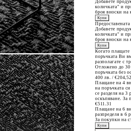
Добавете продук
количката" и пр
броя вноски на 
Предоставената
Добавете продук
количката" и пр
броя вноски на 
Когато плащате
поръчката Ви вм
разполагате с т
Отложено до 30
поръчката без о
400 лв. / €204,5
Плащане на 4 в
на поръчката си
се разделя на 3
оскъпяване. За 
€511.31
Плащане на 6 вн
разпределя в 6 
За покупки на с