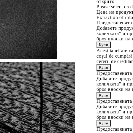
открито
Please select cred
Цена на продукт
Extraction of info
Предоставената
Добавете продук
количката" и пр
броя вноски на 
Acest tabel are c
coșul de cumpărăt
cererii de creditar
Предоставената
Добавете продук
количката" и пр
броя вноски на 
Предоставената
Добавете продук
количката" и пр
броя вноски на 
Предоставената