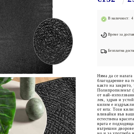
Подложки за фитнес уреди
В
Лостове за набиране
В наличност: 4 
Силови кули
Йога и пилатес
Време за достав
Безплатна доста
Няма да се налага
благодарение на т
както на закрито,
Полипропиленът (P
от най-използвани
лек, здрав и усто
килим е издръжли
от юта: Този кили
вливайки във ваш
естествена красот
врата е подходяща
вътрешни дворове
но и за употреба 