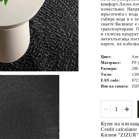
комфорт.Лесно поч
почистване. Напръ
мръсотията с вода
събира вода и е л
знаете:Килимът е 
транспортиране. О
и сплеска продукт
антихлъзгаща пос
перете, не избелв
Цвят:
Ант
Tweet
одели
Материал:
PP 
Размери:
200 
Тегло:
120
EAN code:
872
Име на гамата:
ZIZ
Купи на изплащ
Credit calculator
Килим "ZIZUR", 