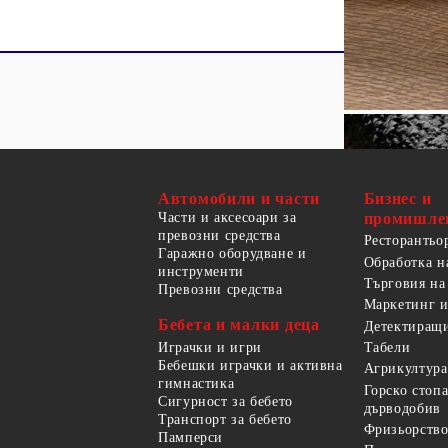
Автомобили и части
Бизнес и
Части и аксесоари за
промишле
превозни средства
Ресторантьо
Гаражно оборудване и
Обработка н
инструменти
Търговия на
Превозни средства
Маркетинг и
Бебета и малки деца
Детектиращи
Играчки и игри
Табели
Бебешки играчки и активна
Агрикултура
гимнастика
Горско стоп
Сигурност за бебето
дърводобив
Транспорт за бебето
Фризьорство
Памперси