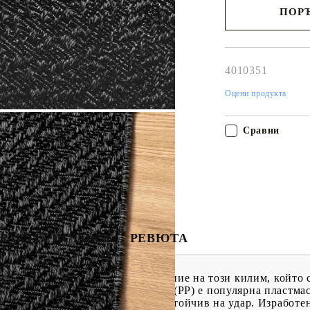
ПОРЪ
Наш представител 
свърже с Вас в рам
работния ден!
4010351
Оцени продукта
Сравни
РАКТЕРИСТИКИ
РЕВЮТА
ате за мръсотия и прах благодарение на този килим, който
ъжлив материал: Полипропиленът (PP) е популярна пластмаса
ки мебели. Той е лек, здрав и устойчив на удар. Изработе