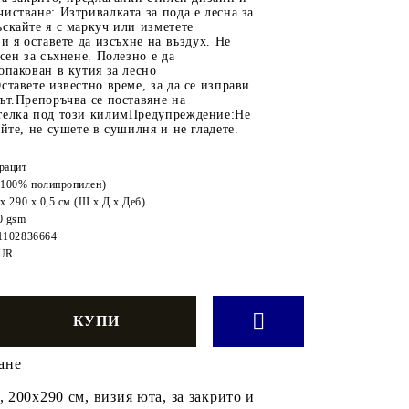
истване: Изтривалката за пода е лесна за
скайте я с маркуч или изметете
 и я оставете да изсъхне на въздух. Не
есен за съхнене. Полезно е да
опакован в кутия за лесно
ставете известно време, за да се изправи
ът.Препоръчва се поставяне на
телка под този килимПредупреждение:Не
айте, не сушете в сушилня и не гладете.
рацит
(100% полипропилен)
х 290 x 0,5 см (Ш x Д x Деб)
0 gsm
1102836664
UR
ане
200x290 см, визия юта, за закрито и