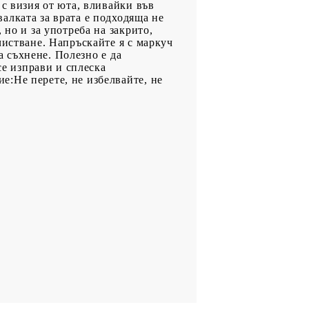
 с визия от юта, вливайки във
алката за врата е подходяща не
 но и за употреба на закрито,
чистване. Напръскайте я с маркуч
а съхнене. Полезно е да
се изправи и сплеска
:Не перете, не избелвайте, не