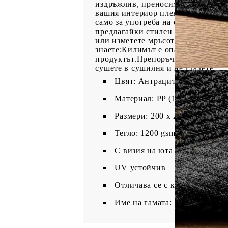
издръжлив, преносим и лесен за п
вашия интериор пленително докосв
само за употреба на открито, като
предлагайки стилен дизайн и комф
или изметете мръсотията с вода и 
знаете:Килимът е опакован в кутия
продуктът.Препоръчва се поставян
сушете в сушилня и не гладете.
Цвят: Антрацит
Материал: PP (100% полипро
Размери: 200 х 290 x 0,5 см (
Тегло: 1200 gsm
С визия на юта
UV устойчив
Отличава се с кръгъл дизайн
Име на гамата: ZIZUR