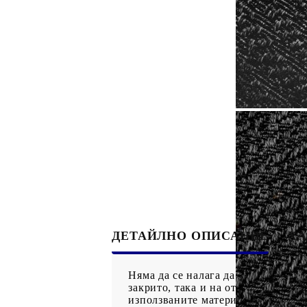
ДЕТАЙЛНО ОПИСАНИЕ
ХА
Няма да се налага да се притесняв
закрито, така и на открито. Издр
използваните материали за градинс