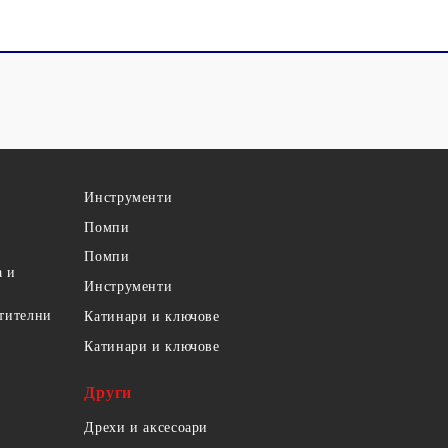
Инструменти
Помпи
Помпи
а и
Инструменти
етителни
Катинари и ключове
Катинари и ключове
Други
Дрехи и аксесоари