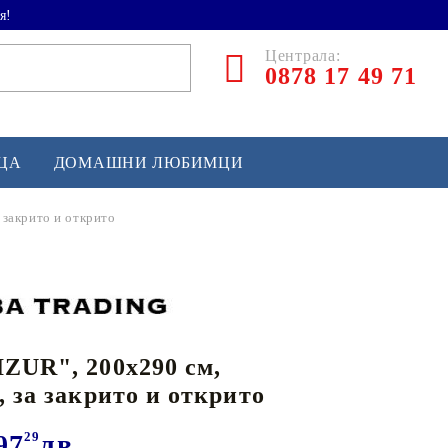
я!
Централа:
0878 17 49 71
ЕЦА
ДОМАШНИ ЛЮБИМЦИ
 закрито и открито
ТЛЕТИКА
аскетбол
кс и бойни изкуства
ZUR", 200x290 см,
йзбол и софтбол
, за закрито и открито
кей и лакрос
сновно спортно оборудване
97
29
лв.