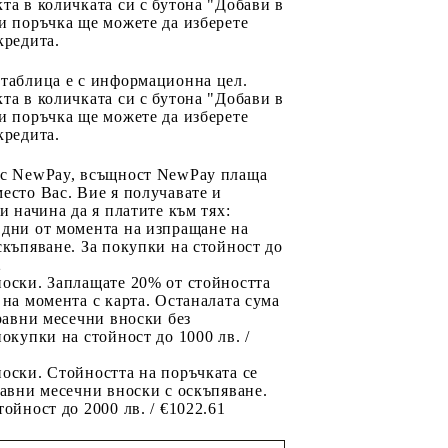
та в количката си с бутона "Добави в
и поръчка ще можете да изберете
кредита.
 таблица е с информационна цел.
та в количката си с бутона "Добави в
и поръчка ще можете да изберете
кредита.
 с NewPay, всъщност NewPay плаща
есто Вас. Вие я получавате и
ри начина да я платите към тях:
 дни от момента на изпращане на
скъпяване. За покупки на стойност до
2
носки. Заплащате 20% от стойността
 на момента с карта. Останалата сума
 равни месечни вноски без
покупки на стойност до 1000 лв. /
оски. Стойността на поръчката се
равни месечни вноски с оскъпяване.
тойност до 2000 лв. / €1022.61