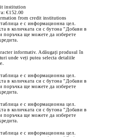
it institution
а:
€152.00
rmation from credit institutions
 таблица е с информационна цел.
та в количката си с бутона "Добави в
и поръчка ще можете да изберете
кредита.
aracter informativ. Adăugați produsul în
uri unde veți putea selecta detaliile
e.
 таблица е с информационна цел.
та в количката си с бутона "Добави в
и поръчка ще можете да изберете
кредита.
 таблица е с информационна цел.
та в количката си с бутона "Добави в
и поръчка ще можете да изберете
кредита.
 таблица е с информационна цел.