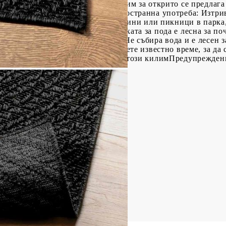
оддръжка.Визия от юта: Този килим за открито се предлага
ане на естествена красота.Многостранна употреба: Изтрив
 вътрешни дворове, балкони, градини или пикници в парка,
орт.Лесно почистване: Изтривалката за пода е лесна за по
я оставете да изсъхне на въздух. Не събира вода и е лесен з
 за лесно транспортиране. Оставете известно време, за да 
е на антихлъзгаща постелка под този килимПредупреждение
пилен)
Ш x Д x Деб)