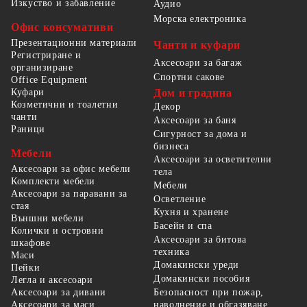
Изкуство и забавление
Аудио
Морска електроника
Офис консумативи
Презентационни материали
Чанти и куфари
Регистриране и
Аксесоари за багаж
организиране
Спортни сакове
Office Equipment
Куфари
Дом и градина
Козметични и тоалетни
Декор
чанти
Аксесоари за баня
Раници
Сигурност за дома и
бизнеса
Мебели
Аксесоари за осветителни
Аксесоари за офис мебели
тела
Комплекти мебели
Мебели
Аксесоари за паравани за
Осветление
стая
Кухня и хранене
Външни мебели
Басейн и спа
Колички и островни
Аксесоари за битова
шкафове
техника
Маси
Домакински уреди
Пейки
Домакински пособия
Легла и аксесоари
Безопасност при пожар,
Аксесоари за дивани
наводнение и обгазяване
Аксесоари за маси