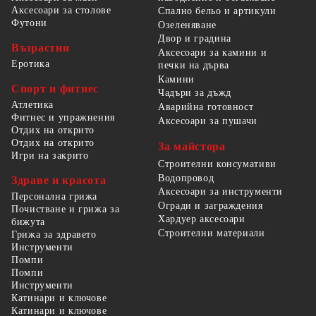
Аксесоари за столове
Спално бельо и артикули
Футони
Озеленяване
Двор и градина
Възрастни
Аксесоари за камини и
Еротика
печки на дърва
Камини
Спорт и фитнес
Чадъри за дъжд
Атлетика
Аварийна готовност
Фитнес и упражнения
Аксесоари за пушачи
Отдих на открито
Отдих на открито
За майстора
Игри на закрито
Строителни консумативи
Водопровод
Здраве и красота
Аксесоари за инструменти
Персонална грижа
Огради и заграждения
Почистване и грижа за
Хардуер аксесоари
бижута
Строителни материали
Грижа за здравето
Инструменти
Помпи
Помпи
Инструменти
Катинари и ключове
Катинари и ключове