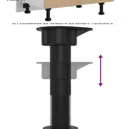
Този шкаф за мивка оптимизира кухненското
пространство, като осигурява достатъчно място
за съхранение на личните ви вещи!Стабилен и
издръжлив материал: Инженерната дървесина е
издръжлив и стабилен материал с гладка
повърхност, която е устойчива на влага,
изкривяване и разцепване, което я прави
надежден избор за различни проекти.Голямо
пространство за съхранение: Шкафът за мивка
предлага достатъчно място за съхранение на
чинии, чинии, тенджери и други кухненски
уреди.Практични врати: Вратата помага за
поддържането на чисто и организирано
пространство, като скрива кухненските уреди и
разхвърляните вещи зад тях.Регулируеми
крачета: Крачетата на този шкаф за мивка могат
да се регулират по височина, за да отговарят на
разположението на кухнята.Лесна поддръжка:
Благодарение на гладката си повърхност този
шкаф за мивка се почиства лесно с влажна
кърпа и изисква по-малко поддръжка.
Внимание:За да предотвратите преобръщане,
този продукт трябва да се използва с