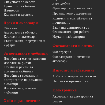
Сигурност за бебето
дърводобив
Транспорт за бебето
Фризьорство и козметика
Памперси
Промишлено съхранение
Кърмене и хранене
Колички и контейнери за
Дрехи и аксесоари
почистване
Защитна екипировка за
Облекло
безопасност при работа
Аксесоари за облекло
Костюми и аксесоари
Наука и лаборатории
Ръчни чанти, портфейли и
куфари
Фотоапарати и оптика
Фотография
За домашните любимци
Фотоапарати и оптични
Пособия за малки животни
аксесоари
Изделия за рибки
Стълби и рампи за
Изкуство и забавление
домашни любимци
Пособия за сресване и
Хобита и творчески занаяти
постригване на домашни
Партита и празненства
любимци
Изделия за домашни
Електроника
любимци
Аксесоари за електроника
Хоби и развлечение
Видео