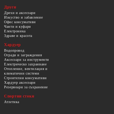
Други
Дрехи и аксесоари
Изкуство и забавление
Офис консумативи
Чанти и куфари
Електроника
Здраве и красота
Хардуер
Водопровод
Огради и заграждения
Аксесоари за инструменти
Електрическо захранване
Отопление, вентилация и
климатични системи
Строителни консумативи
Хардуер аксесоари
Резервоари за съхранение
Спортни стоки
Атлетика