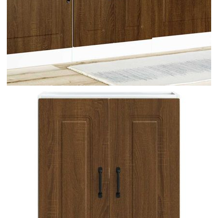
Време за доставка: 5 до 9 дни
Безплатна доставка до адрес при плащане по банков път
Цвят:
Кафяв дъб
Материал:
Инженерно дърво
EAN code:
8721158417909
Общи размери:
60 x 46 x 81,5 см (Д x Ш x В)
Име на гамата:
Kalmar
Максимален капацитет на теглото:
60 кг
Капацитет на теглото на един слой:
25 кг
Купи на изплащане
Credit calculator
Шкаф за мивка, Kalmar, кафяв дъб, 60x46x81,5см,
инженерно дърво
Please select credit institution