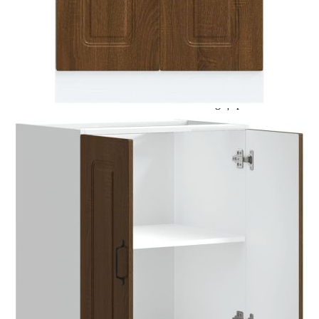
Цена на продукта:
€107.00
Extraction of information from credit institutions
Предоставената таблица е с информационна цел.
Добавете продукта в количката си с бутона "Добави в
количката" и при поръчка ще можете да изберете броя
вноски на кредита.
Acest tabel are caracter informativ. Adăugați produsul în
coșul de cumpărături unde veți putea selecta detaliile
cererii de creditare.
Предоставената таблица е с информационна цел.
Добавете продукта в количката си с бутона "Добави в
количката" и при поръчка ще можете да изберете броя
вноски на кредита.
Предоставената таблица е с информационна цел.
Добавете продукта в количката си с бутона "Добави в
количката" и при поръчка ще можете да изберете броя
вноски на кредита.
Предоставената таблица е с информационна цел.
Добавете продукта в количката си с бутона "Добави в