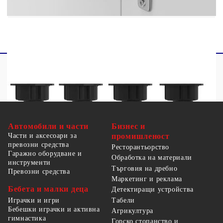
Необходим е монтаж
Автомобили и части
Бизнес и
Части и аксесоари за
промишленост
превозни средства
Ресторантьорство
Гаражно оборудване и
Обработка на материали
инструменти
Търговия на дребно
Превозни средства
Маркетинг и реклама
Бебета и малки деца
Детектиращи устройства
Табели
Играчки и игри
Бебешки играчки и активна
Агрикултура
гимнастика
Горско стопанство и