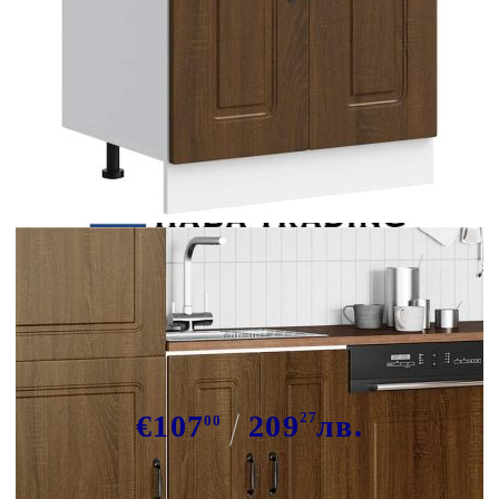
Tweet
Сподели
Шкаф за мивка, Kalmar, кафяв
дъб, 60x46x81,5см, инженерно
дърво
€107
209
27
лв.
00
В наличност: 13 бр.