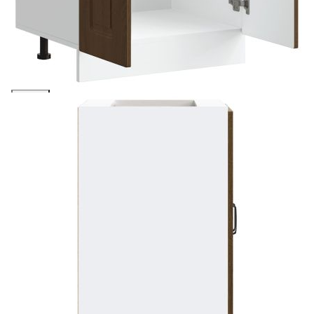
количката" и при поръчка ще можете да изберете броя
вноски на кредита.
Предоставената таблица е с информационна цел.
Добавете продукта в количката си с бутона "Добави в
количката" и при поръчка ще можете да изберете броя
вноски на кредита.
Когато плащате с NewPay, всъщност NewPay плаща
поръчката Ви вместо Вас. Вие я получавате и
разполагате с три начина да я платите към тях:
Отложено до 30 дни от момента на изпращане на
поръчката без оскъпяване. За покупки на стойност до
400 лв. / €204,52
Плащане на 4 вноски. Заплащате 20% от стойността на
поръчката си на момента с карта. Останалата сума се
разделя на 3 равни месечни вноски без оскъпяване. За
покупки на стойност до 1000 лв. / €511.31
Плащане на 6 вноски. Стойността на поръчката се
разпределя в 6 равни месечни вноски с оскъпяване. За
покупки на стойност до 2000 лв. / €1022.61