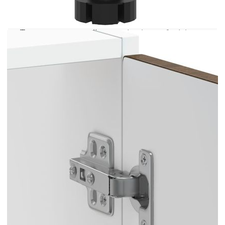
предоставеното устройство за закрепване на
стена. Добре е да се знае:Винт(ове) и щепсел(и)
за вътрешността на стената не са включени.
Търсете и използвайте винт(ове) и дюбел(и),
подходящи за вашите стени. Ако не сте
сигурни, потърсете професионална помощ.
Прочетете и следвайте внимателно всяка стъпка
от инструкциите.
Цвят: Кафяв дъб
Материал: Инженерно дърво
Общи размери: 60 x 46 x 81,5 см (Д x Ш x
В)
Максимален капацитет на теглото: 60 кг
Капацитет на теглото на един слой: 25 кг
Име на гамата: Kalmar
С регулируеми крачета
Работният плот не е включен в доставката