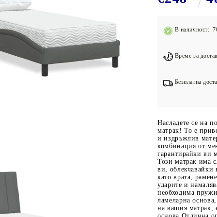
Подложки за фитнес уреди
В
Лостове за набиране
В наличност: 7
Силови кули
Йога и пилатес
Време за достав
Безплатна доста
Насладете се на п
матрак! То е прив
и издръжлив мате
комбинация от ме
гарантирайки ви 
Този матрак има с
ви, облекчавайки 
като врата, рамен
ударите и намаля
необходима пружи
ламеларна основа,
на вашия матрак,
основа.Отлична оп