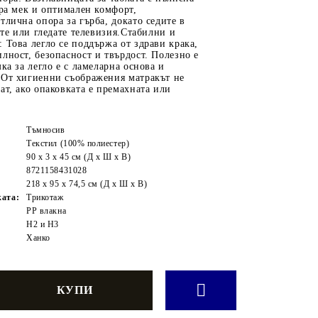
тра мек и оптимален комфорт,
тлична опора за гърба, докато седите в
тете или гледате телевизия.Стабилни и
 Това легло се поддържа от здрави крака,
лност, безопасност и твърдост. Полезно е
ка за легло е с ламеларна основа и
.От хигиенни съображения матракът не
ат, ако опаковката е премахната или
Тъмносив
Текстил (100% полиестер)
90 x 3 x 45 см (Д x Ш x В)
8721158431028
218 x 95 x 74,5 см (Д x Ш x В)
ата:
Трикотаж
:
PP влакна
H2 и H3
Ханко