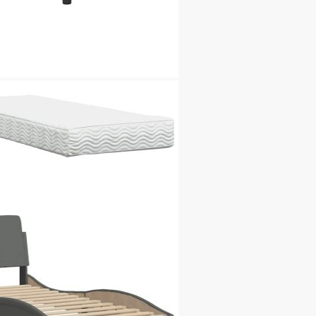
пяна
x Д x В)
иестер)
на
Ш x В)