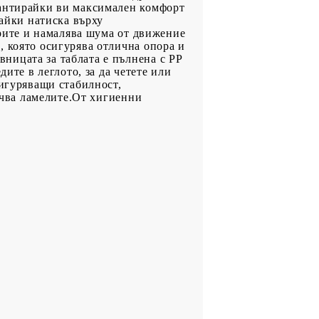
рантирайки ви максимален комфорт
вайки натиска върху
арите и намалява шума от движение
, която осигурява отлична опора и
ницата за таблата е пълнена с PP
ите в леглото, за да четете или
сигуряващи стабилност,
лючва ламелите.От хигиенни