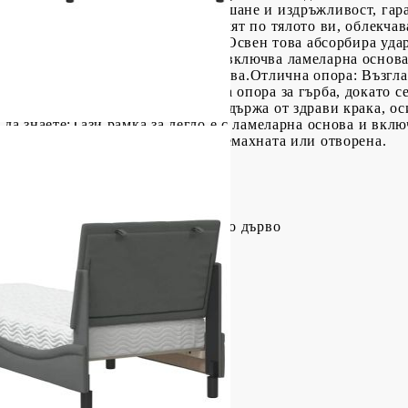
редлага комбинация от мекота, дишане и издръжливост, га
к има слоеве пяна, които се оформят по тялото ви, облекча
врата, раменете, гърба и бедрата. Освен това абсорбира уд
нна основа: Рамката на леглото включва ламеларна основа
райки нуждата от пружинна основа.Отлична опора: Възглав
омфорт, осигурявайки ви отлична опора за гърба, докато сед
ръжливи крака: Това легло се поддържа от здрави крака, о
 да знаете:Тази рамка за легло е с ламеларна основа и вк
бъде върнат, ако опаковката е премахната или отворена.
тер), метал, шперплат, инженерно дърво
x 74,5 см (Д x Ш x В)
котаж