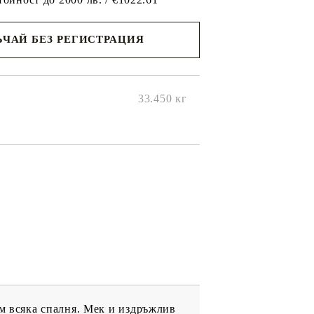
ЧАЙ БЕЗ РЕГИСТРАЦИЯ
ще се
ките на
33.450
кг
ъм всяка спалня. Мек и издръжлив