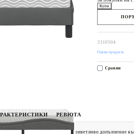
ПОРЪ
Наш представител 
свърже с Вас в рам
работния ден!
3310504
Оцени продукта
Сравни
РАКТЕРИСТИКИ
РЕВЮТА
 сън с това легло с матрак! То е приветливо допълнение к