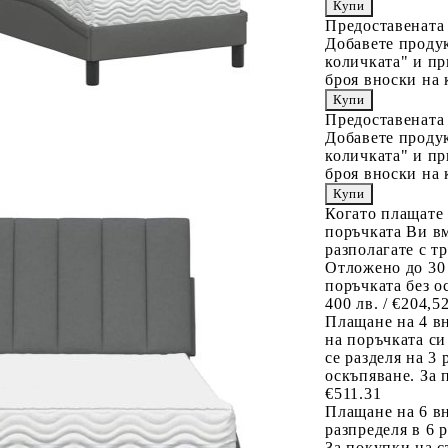
Предоставената
Добавете продук
количката" и пр
броя вноски на 
Предоставената
Добавете продук
количката" и пр
броя вноски на 
Когато плащате
поръчката Ви вм
разполагате с т
Отложено до 30
поръчката без о
400 лв. / €204,5
Плащане на 4 в
на поръчката си
се разделя на 3
оскъпяване. За 
€511.31
Плащане на 6 вн
разпределя в 6 
За покупки на с