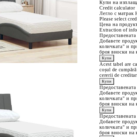
Купи на изплащ
Credit calculator
Легло с матрак 
Please select cred
Цена на продукт
Extraction of info
Предоставената
Добавете продук
количката" и пр
броя вноски на 
Acest tabel are c
coșul de cumpărăt
cererii de creditar
Предоставената
Добавете продук
количката" и пр
броя вноски на 
Предоставената
Добавете продук
количката" и пр
броя вноски на 