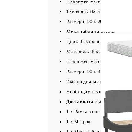
Пълнежен материал: 22D PU 
Твърдост: H2 и H3
Размери: 90 x 200 x 17 см (Ш 
Мека табла за легло:
Цвят: Тъмносив
Материал: Текстил (100% пол
Пълнежен материал: PP влак
Размери: 90 x 3 x 45 см (Д x 
Име на диапазона: Ханко
Необходим е монтаж
Доставката съдържа:
1 x Рамка за легло
1 x Матрак
1 x Мека табла за легло