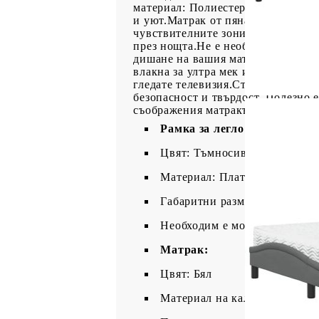
материал: Полиестерната тъкан п
и уют.Матрак от пяна: Този матра
чувствителните зони на сън като 
през нощта.Не е необходима пружи
дишане на вашия матрак, елимини
влакна за ултра мек и оптимален к
гледате телевизия.Стабилни и изд
безопасност и твърдост. Полезно е
съображения матракът не може да 
Рамка за легло:
Цвят: Тъмносив
Материал: Плат (100% полиес
Габаритни размери: 218 x 95 
Необходим е монтаж
Матрак:
Цвят: Бял
Материал на калъфката: Три