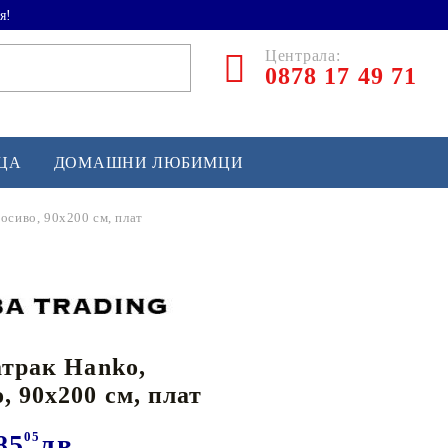
я!
Централа:
0878 17 49 71
ЕЦА
ДОМАШНИ ЛЮБИМЦИ
осиво, 90x200 см, плат
ТЛЕТИКА
аскетбол
кс и бойни изкуства
атрак Hanko,
йзбол и софтбол
, 90x200 см, плат
кей и лакрос
сновно спортно оборудване
85
05
лв.