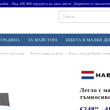
рабов - Над 100 000 продукта на едно място. Директно от вносител
 ГРАДИНА
ЗА МАЙСТОРА
БЕБЕТА И МАЛКИ Д
егла и аксесоари
Легла и рамки за легла
Легло с матрак Hanko, тъмн
ФИТНЕС УПРАЖНЕНИЯ
А
Вдигане на тежести
Б
Кардио
Бо
любимци
Легло с м
Йога и пилатес
Бе
тъмносиво
Лежанки за упражнения
Хо
Тренажори за баланс
О
€248
4
00