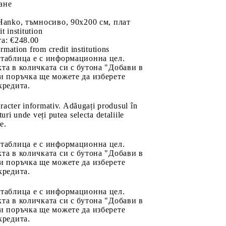
ане
Hanko, тъмносиво, 90x200 см, плат
it institution
а:
€248.00
rmation from credit institutions
 таблица е с информационна цел.
та в количката си с бутона "Добави в
и поръчка ще можете да изберете
кредита.
aracter informativ. Adăugați produsul în
uri unde veți putea selecta detaliile
e.
 таблица е с информационна цел.
та в количката си с бутона "Добави в
и поръчка ще можете да изберете
кредита.
 таблица е с информационна цел.
та в количката си с бутона "Добави в
и поръчка ще можете да изберете
кредита.