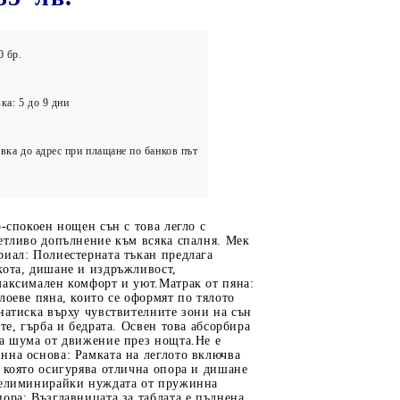
олейбол
0 бр.
ка: 5 до 9 дни
вка до адрес при плащане по банков път
о-спокоен нощен сън с това легло с
етливо допълнение към всяка спалня. Мек
риал: Полиестерната тъкан предлага
кота, дишане и издръжливост,
максимален комфорт и уют.Матрак от пяна:
лоеве пяна, които се оформят по тялото
натиска върху чувствителните зони на сън
ете, гърба и бедрата. Освен това абсорбира
ва шума от движение през нощта.Не е
нна основа: Рамката на леглото включва
 която осигурява отлична опора и дишане
 елиминирайки нуждата от пружинна
ора: Възглавницата за таблата е пълнена