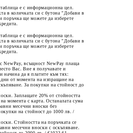
 таблица е с информационна цел.
та в количката си с бутона "Добави в
и поръчка ще можете да изберете
кредита.
 таблица е с информационна цел.
та в количката си с бутона "Добави в
и поръчка ще можете да изберете
кредита.
 с NewPay, всъщност NewPay плаща
есто Вас. Вие я получавате и
ри начина да я платите към тях:
 дни от момента на изпращане на
скъпяване. За покупки на стойност до
2
носки. Заплащате 20% от стойността
 на момента с карта. Останалата сума
 равни месечни вноски без
покупки на стойност до 1000 лв. /
оски. Стойността на поръчката се
равни месечни вноски с оскъпяване.
тойност до 2000 лв. / €1022.61