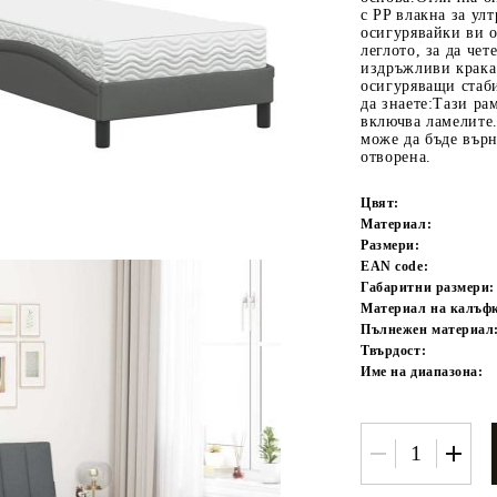
с PP влакна за ул
осигурявайки ви о
леглото, за да че
издръжливи крака:
осигуряващи стаби
да знаете:Тази рам
включва ламелите
може да бъде върн
отворена.
Цвят:
Tweet
одели
Материал:
Размери:
EAN code:
Габаритни размери:
Материал на калъфк
Пълнежен материал
Твърдост:
Име на диапазона: