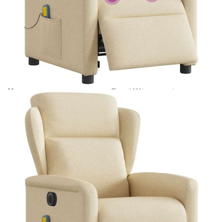
Време за доставка: 5 до 9 дни
Безплатна доставка до адрес при плащане по банков път
Цвят:
Кремав
Материал:
Плат (100% полиестер), метал,
шперплат
EAN code:
8721102961144
Височина на седалката от
43-44,5 см
земята:
Дълбочина на седалката:
64 см
Ширина на седалката:
50 см
Височина на подлакътника от
56 см
земята:
Размери на седалката:
78 x 95 x 100 см (Ш x Д x В)
Входно напрежение:
DC 5V
Размери в легнало положение:
78 x 151 x 77,5 см (Ш x Д x В)
Пълнежен материал:
Дунапрен, PP влакна
Опции:
Масаж без загряване
Вид масаж:
6-точков вибрационен масаж