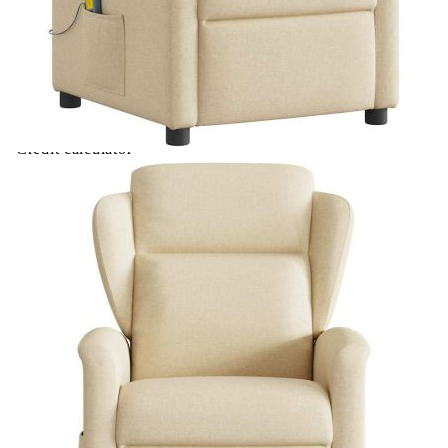
Макс. капацитет на тегло:
110 кг
Входящ ток:
2A
Вход на електромотора:
DC 24 V, 1,5 A
Мощност на електромотора:
100-240 V~, 50-60 Hz
Купи на изплащане
Credit calculator
Електрически масажен реклайнер стол, кремав,
текстил
Please select credit institution
Цена на продукта:
€259.00
Extraction of information from credit institutions
Предоставената таблица е с информационна цел.
Добавете продукта в количката си с бутона "Добави в
количката" и при поръчка ще можете да изберете броя
вноски на кредита.
Acest tabel are caracter informativ. Adăugați produsul în
coșul de cumpărături unde veți putea selecta detaliile
cererii de creditare.
Предоставената таблица е с информационна цел.