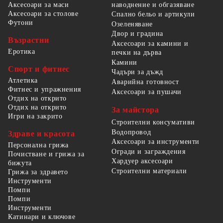
наводнение и обгазяване
Аксесоари за маси
Аксесоари за столове
Спално бельо и артикули
Футони
Озеленяване
Двор и градина
Възрастни
Аксесоари за камини и
Еротика
печки на дърва
Камини
Спорт и фитнес
Чадъри за дъжд
Атлетика
Аварийна готовност
Фитнес и упражнения
Аксесоари за пушачи
Отдих на открито
Отдих на открито
За майстора
Игри на закрито
Строителни консумативи
Водопровод
Здраве и красота
Аксесоари за инструменти
Персонална грижа
Огради и заграждения
Почистване и грижа за
Хардуер аксесоари
бижута
Строителни материали
Грижа за здравето
Инструменти
Помпи
Помпи
Инструменти
Катинари и ключове