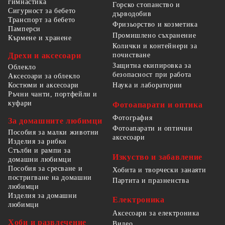
гимнастика
Горско стопанство и
Сигурност за бебето
дърводобив
Транспорт за бебето
Фризьорство и козметика
Памперси
Промишлено съхранение
Кърмене и хранене
Колички и контейнери за
Дрехи и аксесоари
почистване
Защитна екипировка за
Облекло
безопасност при работа
Аксесоари за облекло
Костюми и аксесоари
Наука и лаборатории
Ръчни чанти, портфейли и
куфари
Фотоапарати и оптика
Фотография
За домашните любимци
Фотоапарати и оптични
Пособия за малки животни
аксесоари
Изделия за рибки
Стълби и рампи за
Изкуство и забавление
домашни любимци
Пособия за сресване и
Хобита и творчески занаяти
постригване на домашни
Партита и празненства
любимци
Изделия за домашни
Електроника
любимци
Аксесоари за електроника
Хоби и развлечение
Видео