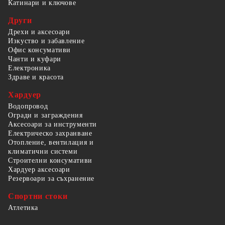
Катинари и ключове
Други
Дрехи и аксесоари
Изкуство и забавление
Офис консумативи
Чанти и куфари
Електроника
Здраве и красота
Хардуер
Водопровод
Огради и заграждения
Аксесоари за инструменти
Електрическо захранване
Отопление, вентилация и
климатични системи
Строителни консумативи
Хардуер аксесоари
Резервоари за съхранение
Спортни стоки
Атлетика