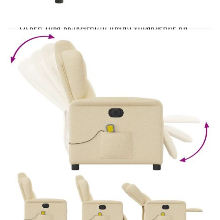
с лесно натискане на бутона.Функция за
вибрация: Представените 6 масажни точки ви
позволяват да изпитате по-целенасочен масаж.
Освен това включеното ръчно управление ви
позволява да избирате различни програми за
масаж. Функцията за масаж се захранва от USB
конектор, който изисква сертифициран 5V USB
захранващ източник (не е включен).Удобно
седене: Дебело подплатената седалка,
облегалката и широките подлакътници, покрити
с текстил, осигуряват уютно и топло усещане,
което ви кара да се чувствате като в прегръдка,
докато седите. Тъканта се отличава със семпъл
и изчистен вид и е дишаща и
издръжлива.Удобен страничен джоб: Този
фотьойл има страничен джоб за вашето
дистанционно управление или за поддържане
на вашите основни вещи леснодостъпни.Здрава
и стабилна рамка: Рамката, изработена от дърво
и метал, осигурява здрава структура и
стабилност. Този накланящ се фотьойл е удобен
и издръжлив.
Цвят: Кремав
Материал: Плат (100% полиестер), метал,