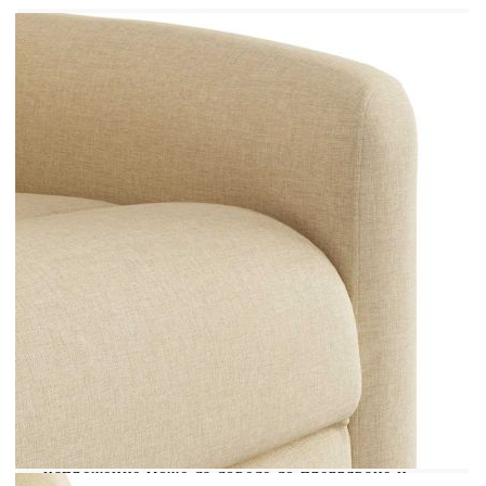
С електромотор за автоматично регулиране
на облегалката и опората за крака
Вход на електромотора: DC 24 V, 1,5 A
Мощност на електромотора: 100-240 V~,
50-60 Hz
Макс. капацитет на тегло: 110 кг
Необходим е монтаж
Този уред може да се използва от деца на
възраст от 8 години и нагоре, както и от лица с
намалени физически, сетивни или умствени
способности или с липса на опит и познания,
ако са получили надзор или инструкции
относно използването на уреда по безопасен
начин и разбират свързаните с него опасности.
Децата не трябва да си играят с уреда. Децата
не трябва да извършват почистване и
поддръжка без надзор. Моля, обърнете
внимание да използвате само сертифициран
вход за постоянен ток 5V. По-високото
напрежение може да доведе до прегряване и