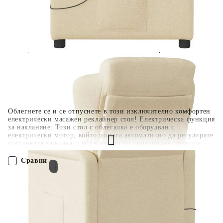
400 лв. / €204,52
Плащане на 4 вноски. Заплащате 20% от стойността на
поръчката си на момента с карта. Останалата сума се
разделя на 3 равни месечни вноски без оскъпяване. За
покупки на стойност до 1000 лв. / €511.31
Плащане на 6 вноски. Стойността на поръчката се
разпределя в 6 равни месечни вноски с оскъпяване. За
покупки на стойност до 2000 лв. / €1022.61
Облегнете се и се отпуснете в този изключително комфортен
електрически масажен реклайнер стол! Електрическа функция
за накланяне: Този стол с облегалка е оборудван с
електрически мотор, който помага автоматично да регулирате
поставката за крака и облегалката до произволна позиция
според вашето удобство с просто натискане на бутона
отстрани на стола. Тази функция позволява максимален
Сравни
наклон от 135 градуса. Освен това облегалката може да се
върне автоматично на първоначалното си място с лесно
натискане на бутона.Функция за вибрация: Представените 6
ПОРЪЧАЙ БЕЗ РЕГИСТРАЦИЯ
масажни точки ви позволяват да изпитате по-целенасочен
масаж. Освен това включеното ръчно управление ви
позволява да избирате различни програми за масаж.
Наш представител ще се свърже с Вас в рамките на работния ден!
Функцията за масаж се захранва от USB конектор, който
изисква сертифициран 5V USB захранващ източник (не е