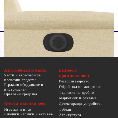
повреда на устройството и потенциален риск от
пожар.
Автомобили и части
Бизнес и
Части и аксесоари за
промишленост
превозни средства
Ресторантьорство
Гаражно оборудване и
Обработка на материали
инструменти
Търговия на дребно
Превозни средства
Маркетинг и реклама
Бебета и малки деца
Детектиращи устройства
Табели
Играчки и игри
Бебешки играчки и активна
Агрикултура