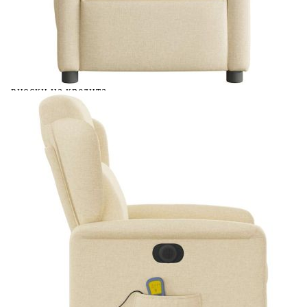
Добавете продукта в количката си с бутона "Добави в
количката" и при поръчка ще можете да изберете броя
вноски на кредита.
Предоставената таблица е с информационна цел.
Добавете продукта в количката си с бутона "Добави в
количката" и при поръчка ще можете да изберете броя
вноски на кредита.
Предоставената таблица е с информационна цел.
Добавете продукта в количката си с бутона "Добави в
количката" и при поръчка ще можете да изберете броя
вноски на кредита.
Предоставената таблица е с информационна цел.
Добавете продукта в количката си с бутона "Добави в
количката" и при поръчка ще можете да изберете броя
вноски на кредита.
Когато плащате с NewPay, всъщност NewPay плаща
поръчката Ви вместо Вас. Вие я получавате и
разполагате с три начина да я платите към тях:
Отложено до 30 дни от момента на изпращане на
поръчката без оскъпяване. За покупки на стойност до