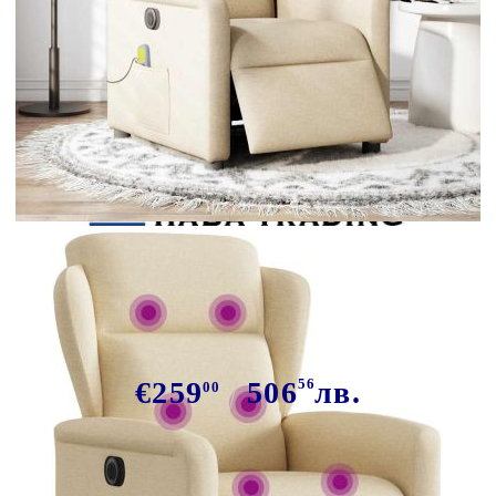
Tweet
Сподели
Електрически масажен реклайнер
стол, кремав, текстил
€259
506
56
лв.
00
В наличност: 11 бр.