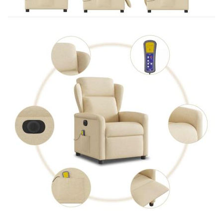
шперплат
Пълнежен материал: Дунапрен, PP влакна
Размери на седалката: 78 x 95 x 100 см (Ш
x Д x В)
Размери в легнало положение: 78 x 151 x
77,5 см (Ш x Д x В)
Ширина на седалката: 50 см
Дълбочина на седалката: 64 см
Височина на седалката от земята: 43-44,5
см
Височина на подлакътника от земята: 56 см
Опции: Масаж без загряване
Вид масаж: 6-точков вибрационен масаж
Входно напрежение: DC 5V
Входящ ток: 2A