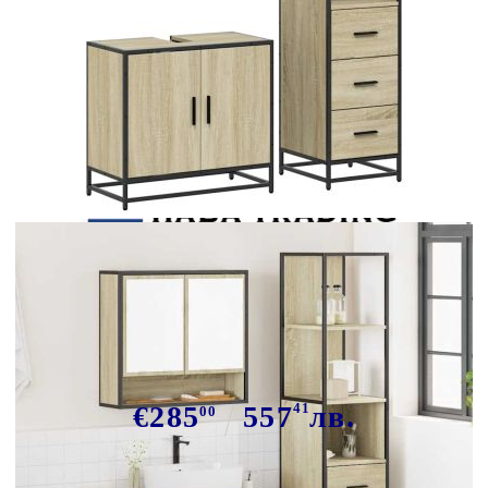
Tweet
Сподели
Комплект шкафове за баня от 3
части дъб сонома инженерно
дърво
€285
557
41
лв.
00
В наличност: 106 бр.