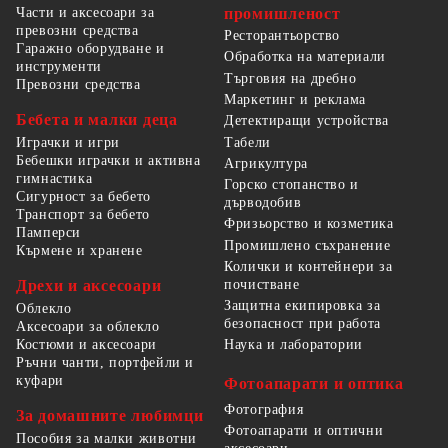
Части и аксесоари за
промишленост
превозни средства
Ресторантьорство
Гаражно оборудване и
Обработка на материали
инструменти
Търговия на дребно
Превозни средства
Маркетинг и реклама
Бебета и малки деца
Детектиращи устройства
Табели
Играчки и игри
Бебешки играчки и активна
Агрикултура
гимнастика
Горско стопанство и
Сигурност за бебето
дърводобив
Транспорт за бебето
Фризьорство и козметика
Памперси
Промишлено съхранение
Кърмене и хранене
Колички и контейнери за
Дрехи и аксесоари
почистване
Защитна екипировка за
Облекло
безопасност при работа
Аксесоари за облекло
Костюми и аксесоари
Наука и лаборатории
Ръчни чанти, портфейли и
куфари
Фотоапарати и оптика
Фотография
За домашните любимци
Фотоапарати и оптични
Пособия за малки животни