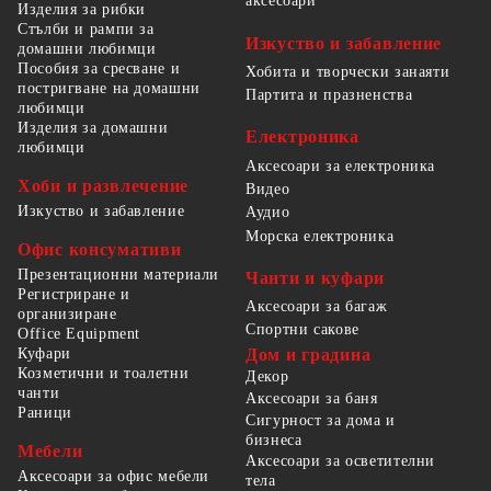
аксесоари
Изделия за рибки
Стълби и рампи за
Изкуство и забавление
домашни любимци
Пособия за сресване и
Хобита и творчески занаяти
постригване на домашни
Партита и празненства
любимци
Изделия за домашни
Електроника
любимци
Аксесоари за електроника
Хоби и развлечение
Видео
Изкуство и забавление
Аудио
Морска електроника
Офис консумативи
Презентационни материали
Чанти и куфари
Регистриране и
Аксесоари за багаж
организиране
Спортни сакове
Office Equipment
Куфари
Дом и градина
Козметични и тоалетни
Декор
чанти
Аксесоари за баня
Раници
Сигурност за дома и
бизнеса
Мебели
Аксесоари за осветителни
Аксесоари за офис мебели
тела