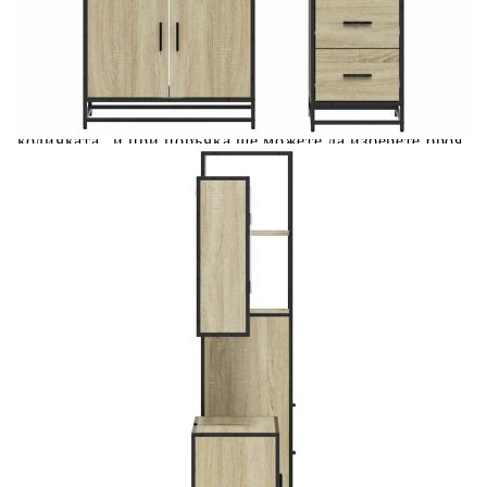
Добавете продукта в количката си с бутона "Добави в
количката" и при поръчка ще можете да изберете броя
вноски на кредита.
Предоставената таблица е с информационна цел.
Добавете продукта в количката си с бутона "Добави в
количката" и при поръчка ще можете да изберете броя
вноски на кредита.
Когато плащате с NewPay, всъщност NewPay плаща
поръчката Ви вместо Вас. Вие я получавате и
разполагате с три начина да я платите към тях:
Отложено до 30 дни от момента на изпращане на
поръчката без оскъпяване. За покупки на стойност до
400 лв. / €204,52
Плащане на 4 вноски. Заплащате 20% от стойността на
поръчката си на момента с карта. Останалата сума се
разделя на 3 равни месечни вноски без оскъпяване. За
покупки на стойност до 1000 лв. / €511.31
Плащане на 6 вноски. Стойността на поръчката се
разпределя в 6 равни месечни вноски с оскъпяване. За
покупки на стойност до 2000 лв. / €1022.61