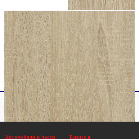
Максимален капацитет на теглото (общо):
60 кг
Необходим е монтаж
Доставката съдържа:
1 х Шкаф с огледало
1 x Шкаф за мивка
1 х Шкаф за баня
Автомобили и части
Бизнес и