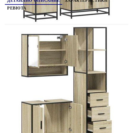
ДЕТАЙЛНО ОПИСАНИЕ
ХАРАКТЕРИСТИКИ
РЕВЮТА
Този стилен комплект мебели за баня е отлично
допълнение към вашата баня, придавайки ѝ
подредена и впечатляваща визия! Стабилен и
издръжлив материал: Инженерната дървесина е
издръжлив и стабилен материал с гладка
повърхност, която е устойчива на влага,
изкривяване и разцепване, което я прави
надежден избор за различни проекти.Стабилна
и дълготрайна рамка: Металната рамка на
шкафа подчертава интериора ви с индустриален
стил и осигурява изключителна издръжливост,
стабилност и устойчивост на
корозия.Достатъчно място за съхранение: Тоба
обзавеждане за баня предлага достатъчно място
за съхранение, където да държите вашите
принадлежности добре организирани и
подръка.Практичен плот на шкафа: Горната част
на шкафа за мивка е снабден с дупка, така че е
идеален за поставяне на мивката.Функция за
стенен монтаж: Шкафът с огледало за тоалетна
може да се монтира на стената, за да спести