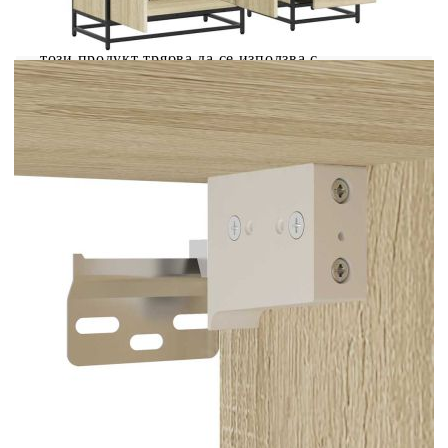
място на пода, което го прави особено подходящ
за помещения с ограничено пространство.
Внимание:За да предотвратите преобръщане,
този продукт трябва да се използва с
предоставеното устройство за закрепване на
стена. Добре е да се знае:Винтовете и дюбелите
за вътрешната стена не са включени. Съветваме
ви да намерите и използвате винтове и дюбели,
подходящи специално за вашите стени. Ако не
сте сигурни, можете да се консултирате с
професионалист. Моля, прочетете и следвайте
всяка стъпка от инструкциите.
Цвят: Дъб сонома
Материал: Инженерно дърво, метал
Размери на шкафа с огледало: 65 x 20 x 60
см (Ш x Д x В)
Размери на шкафа за мивка: 65 x 33 x 60 см
(Ш x Д x В)
Размери на шкафа за баня: 35 x 37,5 x 166
см (Д x Ш x В)