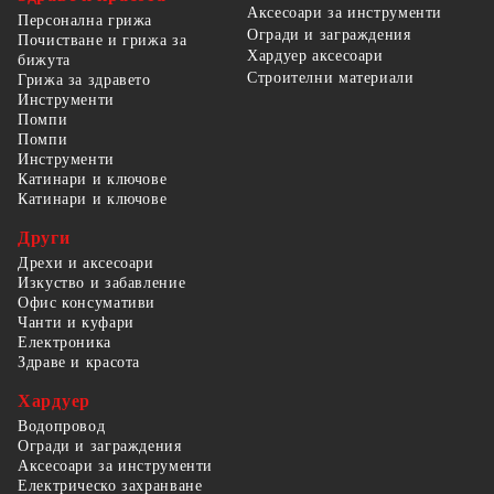
Аксесоари за инструменти
Персонална грижа
Огради и заграждения
Почистване и грижа за
Хардуер аксесоари
бижута
Строителни материали
Грижа за здравето
Инструменти
Помпи
Помпи
Инструменти
Катинари и ключове
Катинари и ключове
Други
Дрехи и аксесоари
Изкуство и забавление
Офис консумативи
Чанти и куфари
Електроника
Здраве и красота
Хардуер
Водопровод
Огради и заграждения
Аксесоари за инструменти
Електрическо захранване