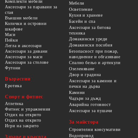
Комплекти мебели
Мебели
Аксесоари за паравани за
Осветление
стая
Кухня и хранене
Външни мебели
Басейн и спа
Колички и островни
Аксесоари за битова
шкафове
техника
Маси
Домакински уреди
Пейки
Домакински пособия
Легла и аксесоари
Безопасност при пожар,
Аксесоари за дивани
наводнение и обгазяване
Аксесоари за маси
Аксесоари за столове
Спално бельо и артикули
Футони
Озеленяване
Двор и градина
Възрастни
Аксесоари за камини и
Еротика
печки на дърва
Камини
Спорт и фитнес
Чадъри за дъжд
Атлетика
Аварийна готовност
Фитнес и упражнения
Аксесоари за пушачи
Отдих на открито
Отдих на открито
За майстора
Игри на закрито
Строителни консумативи
Водопровод
Здраве и красота