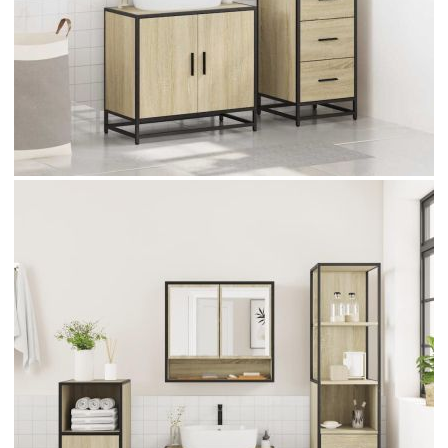
Време за доставка: 5 до 9 дни
Безплатна доставка до адрес при плащане по банков път
Цвят:
Дъб сонома
Материал:
Инженерно дърво, метал
EAN code:
8721102926624
Размери на шкафа за мивка:
65 x 33 x 60 см (Ш x Д x В)
Максимален капацитет на теглото
60 кг
(общо):
Размери на шкафа за баня:
35 x 37,5 x 166 см (Д x Ш x
В)
Размери на шкафа с огледало:
65 x 20 x 60 см (Ш x Д x В)
Купи на изплащане
Credit calculator
Комплект шкафове за баня от 3 части дъб сонома