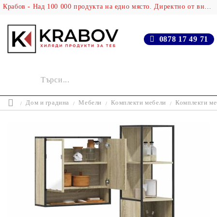
Крабов - Над 100 000 продукта на едно място. Директно от вносителя!
0878 17 49 71
Дом и градина
Мебели
Комплекти мебели
Комплекти ме