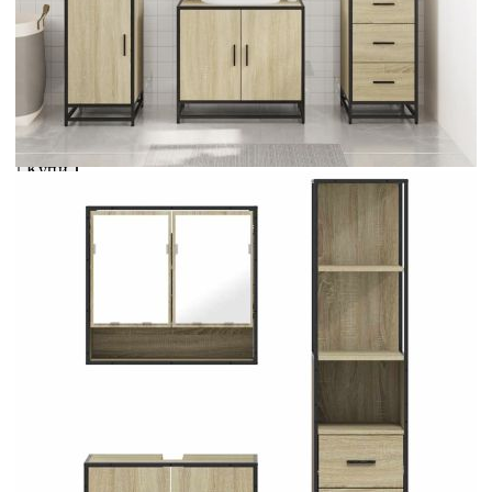
инженерно дърво
Please select credit institution
Цена на продукта:
€285.00
Extraction of information from credit institutions
Предоставената таблица е с информационна цел.
Добавете продукта в количката си с бутона "Добави в
количката" и при поръчка ще можете да изберете броя
вноски на кредита.
Acest tabel are caracter informativ. Adăugați produsul în
coșul de cumpărături unde veți putea selecta detaliile
cererii de creditare.
Предоставената таблица е с информационна цел.
Добавете продукта в количката си с бутона "Добави в
количката" и при поръчка ще можете да изберете броя
вноски на кредита.
Предоставената таблица е с информационна цел.
Добавете продукта в количката си с бутона "Добави в
количката" и при поръчка ще можете да изберете броя
вноски на кредита.
Предоставената таблица е с информационна цел.