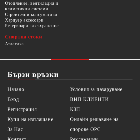
Отопление, вентилация и
климатични системи
Строителни консумативи
Хардуер аксесоари
Резервоари за съхранение
Спортни стоки
Атлетика
Бързи връзки
Начало
Условия за пазаруване
Вход
ВИП КЛИЕНТИ
Регистрация
КЗП
Купи на изплащане
Онлайн решаване на
За Нас
спорове OPC
Контакт
Рекламации