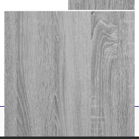
Размери на шкафа за баня: 35 x 37,5 x 100
см (Ш x Д x В)
Максимален капацитет на теглото (общо):
60 кг
Необходим е монтаж
Доставката съдържа:
1 х Огледален шкаф за баня
1 х Шкаф за мивка за баня
1 х Шкаф за баня