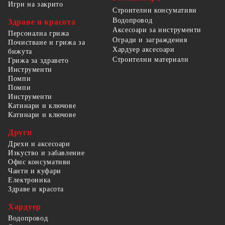
Игри на закрито
Строителни консумативи
Водопровод
Здраве и красота
Аксесоари за инструменти
Персонална грижа
Огради и заграждения
Почистване и грижа за
Хардуер аксесоари
бижута
Строителни материали
Грижа за здравето
Инструменти
Помпи
Помпи
Инструменти
Катинари и ключове
Катинари и ключове
Други
Дрехи и аксесоари
Изкуство и забавление
Офис консумативи
Чанти и куфари
Електроника
Здраве и красота
Хардуер
Водопровод