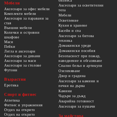
бизнеса
Мебели
Аксесоари за осветителни
Аксесоари за офис мебели
тела
Комплекти мебели
Мебели
Аксесоари за паравани за
Осветление
стая
Кухня и хранене
Външни мебели
Басейн и спа
Колички и островни
Аксесоари за битова
шкафове
техника
Маси
Домакински уреди
Пейки
Домакински пособия
Легла и аксесоари
Безопасност при пожар,
Аксесоари за дивани
наводнение и обгазяване
Аксесоари за маси
Аксесоари за столове
Спално бельо и артикули
Футони
Озеленяване
Двор и градина
Възрастни
Аксесоари за камини и
Еротика
печки на дърва
Камини
Спорт и фитнес
Чадъри за дъжд
Атлетика
Аварийна готовност
Фитнес и упражнения
Аксесоари за пушачи
Отдих на открито
Отдих на открито
За майстора