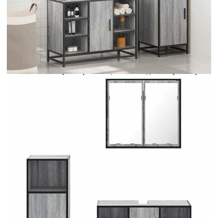
Credit calculator
Комплект мебели за баня от 3 части сив сонома
инженерно дърво
Please select credit institution
Цена на продукта:
€273.00
Extraction of information from credit institutions
Предоставената таблица е с информационна цел.
Добавете продукта в количката си с бутона "Добави в
количката" и при поръчка ще можете да изберете броя
вноски на кредита.
Acest tabel are caracter informativ. Adăugați produsul în
coșul de cumpărături unde veți putea selecta detaliile
cererii de creditare.
Предоставената таблица е с информационна цел.
Добавете продукта в количката си с бутона "Добави в
количката" и при поръчка ще можете да изберете броя
вноски на кредита.
Предоставената таблица е с информационна цел.
Добавете продукта в количката си с бутона "Добави в
количката" и при поръчка ще можете да изберете броя
вноски на кредита.