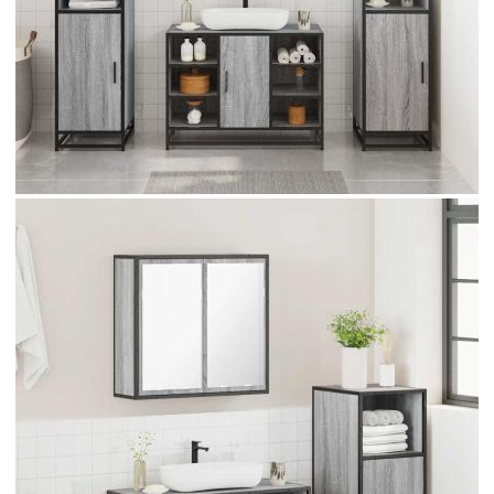
Време за доставка: 5 до 9 дни
Безплатна доставка до адрес при плащане по банков път
Цвят:
Сив сонома
Материал:
Инженерно дърво, метал,
стъкло
EAN code:
8721102924798
Максимален капацитет на теглото
60 кг
(общо):
Размери на шкафа за баня:
35 x 37,5 x 100 см (Ш x Д x
В)
Размери на шкафа за мивка за баня:
80 x 33 x 60 см (Ш x Д x В)
Размери на шкафа за огледало за
65 x 20 x 60 см (Ш x Д x В)
баня:
Купи на изплащане