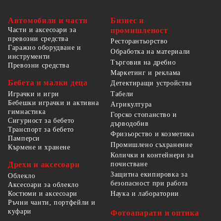
Автомобили и части
Бизнес и
Части и аксесоари за
промишленост
превозни средства
Ресторантьорство
Гаражно оборудване и
Обработка на материали
инструменти
Търговия на дребно
Превозни средства
Маркетинг и реклама
Бебета и малки деца
Детектиращи устройства
Табели
Играчки и игри
Бебешки играчки и активна
Агрикултура
гимнастика
Горско стопанство и
Сигурност за бебето
дърводобив
Транспорт за бебето
Фризьорство и козметика
Памперси
Промишлено съхранение
Кърмене и хранене
Колички и контейнери за
Дрехи и аксесоари
почистване
Защитна екипировка за
Облекло
безопасност при работа
Аксесоари за облекло
Костюми и аксесоари
Наука и лаборатории
Ръчни чанти, портфейли и
куфари
Фотоапарати и оптика