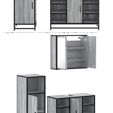
Предоставената таблица е с информационна цел.
Добавете продукта в количката си с бутона "Добави в
количката" и при поръчка ще можете да изберете броя
вноски на кредита.
Предоставената таблица е с информационна цел.
Добавете продукта в количката си с бутона "Добави в
количката" и при поръчка ще можете да изберете броя
вноски на кредита.
Когато плащате с NewPay, всъщност NewPay плаща
поръчката Ви вместо Вас. Вие я получавате и
разполагате с три начина да я платите към тях:
Отложено до 30 дни от момента на изпращане на
поръчката без оскъпяване. За покупки на стойност до
400 лв. / €204,52
Плащане на 4 вноски. Заплащате 20% от стойността на
поръчката си на момента с карта. Останалата сума се
разделя на 3 равни месечни вноски без оскъпяване. За
покупки на стойност до 1000 лв. / €511.31
Плащане на 6 вноски. Стойността на поръчката се
разпределя в 6 равни месечни вноски с оскъпяване. За
покупки на стойност до 2000 лв. / €1022.61