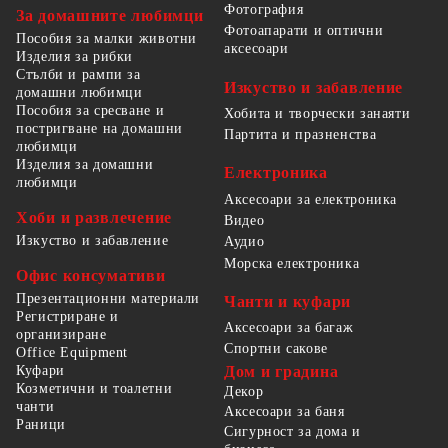
Фотография
За домашните любимци
Фотоапарати и оптични
Пособия за малки животни
аксесоари
Изделия за рибки
Стълби и рампи за
Изкуство и забавление
домашни любимци
Пособия за сресване и
Хобита и творчески занаяти
постригване на домашни
Партита и празненства
любимци
Изделия за домашни
Електроника
любимци
Аксесоари за електроника
Хоби и развлечение
Видео
Изкуство и забавление
Аудио
Морска електроника
Офис консумативи
Презентационни материали
Чанти и куфари
Регистриране и
Аксесоари за багаж
организиране
Спортни сакове
Office Equipment
Куфари
Дом и градина
Козметични и тоалетни
Декор
чанти
Аксесоари за баня
Раници
Сигурност за дома и