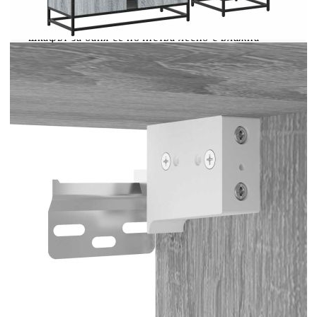
костюма преди излизане.Лесна за поддръжка:
Благодарение на гладката си повърхност,
шкафът за баня се почиства лесно с влажна
кърпа и изисква по-малко поддръжка. Добре е
да се знае:Винтовете и дюбелите за вътрешната
стена не са включени. Съветваме ви да
намерите и използвате винтове и дюбели,
подходящи специално за вашите стени. Ако не
сте сигурни, можете да се консултирате с
професионалист. Моля, прочетете и следвайте
всяка стъпка от инструкциите. Внимание:За да
предотвратите преобръщане, този продукт
трябва да се използва с предоставеното
устройство за закрепване на стена.
Цвят: Сив сонома
Материал: Инженерно дърво, метал, стъкло
Размери на шкафа за огледало за баня: 65 x
20 x 60 см (Ш x Д x В)
Размери на шкафа за мивка за баня: 80 x 33
x 60 см (Ш x Д x В)