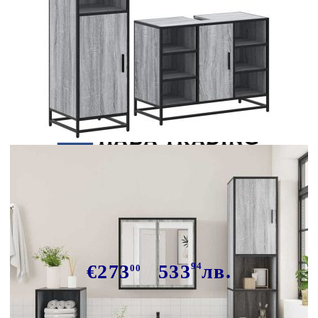
Tweet
Сподели
Комплект мебели за баня от 3
части сив сонома инженерно
дърво
€273
533
94
лв.
00
В наличност: 2 бр.