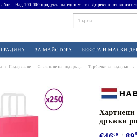
рабов - Над 100 000 продукта на едно място. Директно от вносител
 ГРАДИНА
ЗА МАЙСТОРА
БЕБЕТА И МАЛКИ Д
ва
Подаряване
Опаковане на подаръци
Торбички за подаръци
ФИТНЕС УПРАЖНЕНИЯ
А
Вдигане на тежести
Б
Кардио
Бо
любимци
Хартиени 
Йога и пилатес
Бе
дръжки ро
Лежанки за упражнения
Хо
Тренажори за баланс
О
€46
89
00