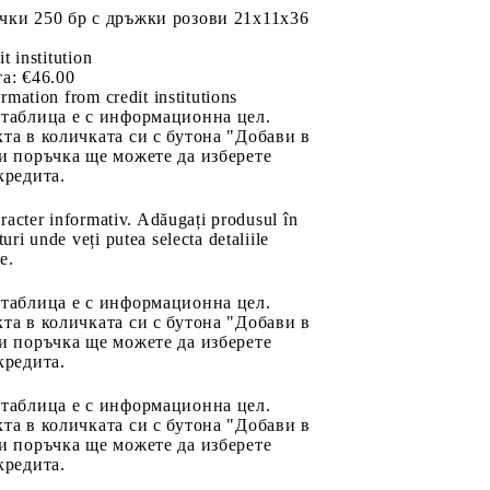
чки 250 бр с дръжки розови 21x11x36
it institution
а:
€46.00
rmation from credit institutions
 таблица е с информационна цел.
та в количката си с бутона "Добави в
и поръчка ще можете да изберете
кредита.
aracter informativ. Adăugați produsul în
uri unde veți putea selecta detaliile
e.
 таблица е с информационна цел.
та в количката си с бутона "Добави в
и поръчка ще можете да изберете
кредита.
 таблица е с информационна цел.
та в количката си с бутона "Добави в
и поръчка ще можете да изберете
кредита.