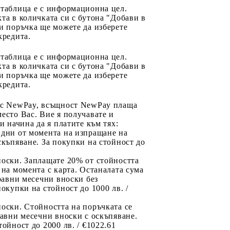
 таблица е с информационна цел.
та в количката си с бутона "Добави в
и поръчка ще можете да изберете
кредита.
 таблица е с информационна цел.
та в количката си с бутона "Добави в
и поръчка ще можете да изберете
кредита.
 с NewPay, всъщност NewPay плаща
есто Вас. Вие я получавате и
ри начина да я платите към тях:
 дни от момента на изпращане на
скъпяване. За покупки на стойност до
2
носки. Заплащате 20% от стойността
 на момента с карта. Останалата сума
 равни месечни вноски без
покупки на стойност до 1000 лв. /
оски. Стойността на поръчката се
равни месечни вноски с оскъпяване.
тойност до 2000 лв. / €1022.61