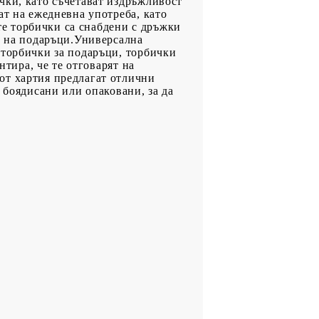
чки, като съчетават издръжливост
ат на ежедневна употреба, като
е торбички са снабдени с дръжки
е на подаръци.Универсална
 торбички за подаръци, торбички
нтира, че те отговарят на
от хартия предлагат отлични
 боядисани или опаковани, за да