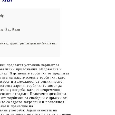
олейбол
бр.
ка: 5 до 9 дни
вка до адрес при плащане по банков път
ки предлагат устойчив вариант за
-различни приложения. Издръжлив и
риал: Хартиените торбички от предлагат
тива на пластмасовите торбички, като
ливост и възможност за рециклиране.
ествена хартия, торбичките могат да
невна употреба, като същевременно
асовите отпадъци.Практичен дизайн на
ите торбички са снабдени с дръжки от
ито са здраво закрепени и позволяват
ане и пренасяне на
ална употреба: Адаптивността на
чки от ги прави подходящи за използване