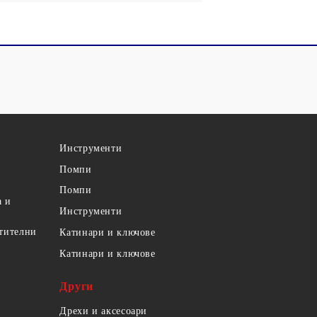
Инструменти
Помпи
Помпи
а и
Инструменти
етителни
Катинари и ключове
Катинари и ключове
Други
Дрехи и аксесоари