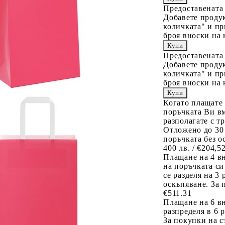
Предоставената
Добавете продук
количката" и пр
броя вноски на 
Предоставената
Добавете продук
количката" и пр
броя вноски на 
Когато плащате
поръчката Ви вм
разполагате с т
Отложено до 30
поръчката без о
400 лв. / €204,5
Плащане на 4 в
на поръчката си
се разделя на 3
оскъпяване. За 
€511.31
Плащане на 6 вн
разпределя в 6 
За покупки на с