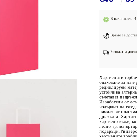
Подложки за фитнес уреди
В
Лостове за набиране
В наличност: 4 
Силови кули
Йога и пилатес
Време за достав
Безплатна доста
Хартиените торбич
опаковане за най
рециклируем мате
устойчива алтерна
съчетават издръж
Изработени от ест
издържат на ежед
намаляват пластм
дръжката: Хартиен
хартиено въже, ко
лесно транспортир
подаръци.Универс
хартиените торби