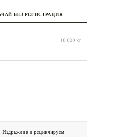
ЧАЙ БЕЗ РЕГИСТРАЦИЯ
ще се
ките на
10.000
кг
я. Издръжлив и рециклируем