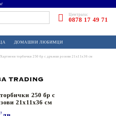
я!
Централа:
0878 17 49 71
ЕЦА
ДОМАШНИ ЛЮБИМЦИ
Хартиени торбички 250 бр с дръжки розови 21x11x36 см
ТЛЕТИКА
аскетбол
кс и бойни изкуства
торбички 250 бр с
йзбол и софтбол
зови 21x11x36 см
кей и лакрос
сновно спортно оборудване
97
лв.