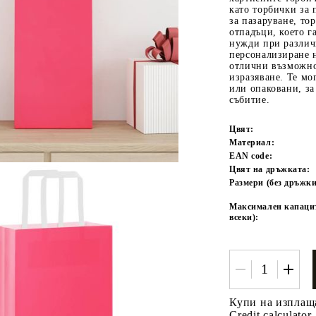
като торбички за 
за пазаруване, то
отпадъци, което г
нужди при различ
персонализиране н
отлични възможно
изразяване. Те мо
или опаковани, за
събитие.
Цвят:
Tweet
одели
Материал:
EAN code:
Цвят на дръжката:
Размери (без дръжки
Максимален капаците
всеки):
Купи на изплащ
Credit calculator