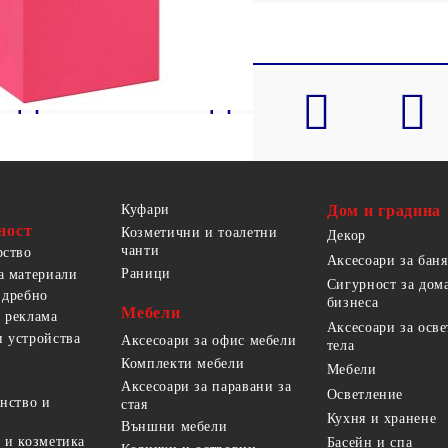
Куфари
Дом и градина
ност
Козметични и тоалетни
Декор
чанти
рство
Аксесоари за баня
Раници
а материали
Сигурност за дом
 дребно
бизнеса
Мебели
 реклама
Аксесоари за осв
 устройства
Аксесоари за офис мебели
тела
Комплекти мебели
Мебели
Аксесоари за паравани за
Осветление
анство и
стая
Кухня и хранене
Външни мебели
 и козметика
Басейн и спа