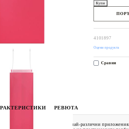
ПОРЪ
Наш представител 
свърже с Вас в рам
работния ден!
4101897
Оцени продукта
Сравни
РАКТЕРИСТИКИ
РЕВЮТА
стойчив вариант за опаковане за най-различни приложени