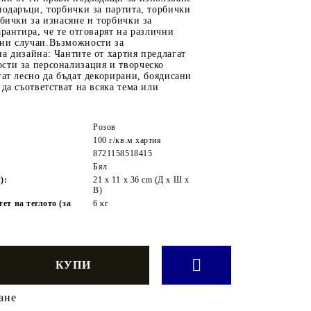
подаръци, торбички за партита, торбички
рбички за изнасяне и торбички за
арантира, че те отговарят на различни
ни случаи.Възможности за
а дизайна: Чантите от хартия предлагат
сти за персонализация и творческо
гат лесно да бъдат декорирани, боядисани
 да съответстват на всяка тема или
Розов
100 г/кв.м хартия
8721158518415
Бял
):
21 x 11 x 36 cm (Д x Ш x
В)
т на теглото (за
6 кг
ане