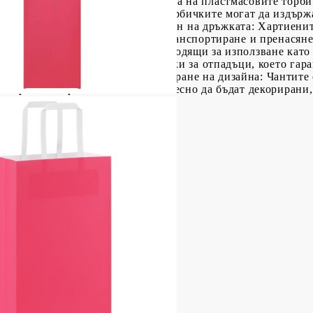
 предлагат устойчива алтернатива на пластмасовите торби
аботени от естествена хартия, торбичките могат да издърж
овите отпадъци.Практичен дизайн на дръжката: Хартиенит
о закрепени и позволяват лесно транспортиране и пренасян
ените торбички от ги прави подходящи за използване като
е, торбички за изнасяне и торбички за отпадъци, което гара
чаи.Възможности за персонализиране на дизайна: Чантите 
творческо изразяване. Те могат лесно да бъдат декорирани,
битие.
1 x 36 cm (Д x Ш x В)
ото (за всеки): 6 кг