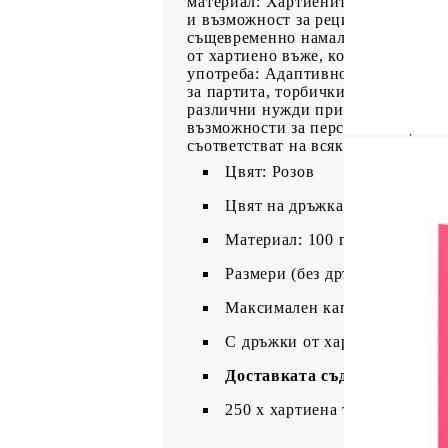
материал: Хартиените торбички от
и възможност за рециклиране. Изр
същевременно намаляват пластмас
от хартиено въже, които са здрав
употреба: Адаптивността на харти
за партита, торбички за пазаруван
различни нужди при различни слу
възможности за персонализация и 
съответстват на всяка тема или съ
Цвят: Розов
Цвят на дръжката: Бял
Материал: 100 г/кв.м хартия
Размери (без дръжки): 21 x 1
Максимален капацитет на тегл
С дръжки от хартиено въже
Доставката съдържа:
250 x хартиена торбичка