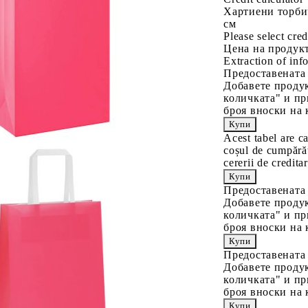
Хартиени торби
см
Please select cred
Цена на продукт
Extraction of info
Предоставената
Добавете продук
количката" и пр
броя вноски на 
Acest tabel are c
coșul de cumpărăt
cererii de creditar
Предоставената
Добавете продук
количката" и пр
броя вноски на 
Предоставената
Добавете продук
количката" и пр
броя вноски на 