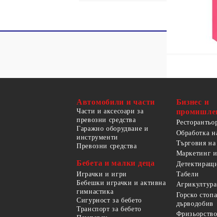
Автомобили и части
Бизнес и
Части и аксесоари за
промишле
превозни средства
Ресторантьо
Гаражно оборудване и
Обработка н
инструменти
Търговия на
Превозни средства
Маркетинг и
Бебета и малки деца
Детектиращи
Играчки и игри
Табели
Бебешки играчки и активна
Агрикултура
гимнастика
Горско стоп
Сигурност за бебето
дърводобив
Транспорт за бебето
Фризьорство