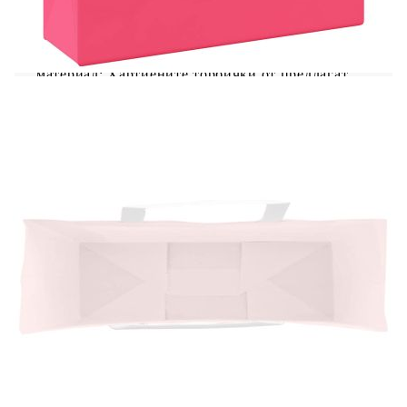
Хартиените торбички предлагат устойчив
вариант за опаковане за най-различни
приложения. Издръжлив и рециклируем
материал: Хартиените торбички от предлагат
устойчива алтернатива на пластмасовите
торбички, като съчетават издръжливост и
възможност за рециклиране. Изработени от
естествена хартия, торбичките могат да
издържат на ежедневна употреба, като
същевременно намаляват пластмасовите
отпадъци.Практичен дизайн на дръжката:
Хартиените торбички са снабдени с дръжки от
хартиено въже, които са здраво закрепени и
позволяват лесно транспортиране и пренасяне
на подаръци.Универсална употреба:
Адаптивността на хартиените торбички от ги
прави подходящи за използване като торбички
за подаръци, торбички за партита, торбички за
пазаруване, торбички за изнасяне и торбички за
отпадъци, което гарантира, че те отговарят на
различни нужди при различни
случаи.Възможности за персонализиране на
дизайна: Чантите от хартия предлагат отлични
възможности за персонализация и творческо