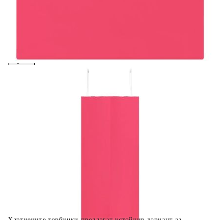
вноски на кредита.
Предоставената таблица е с информационна цел.
Добавете продукта в количката си с бутона "Добави в
количката" и при поръчка ще можете да изберете броя
вноски на кредита.
Когато плащате с NewPay, всъщност NewPay плаща
поръчката Ви вместо Вас. Вие я получавате и
разполагате с три начина да я платите към тях:
Отложено до 30 дни от момента на изпращане на
поръчката без оскъпяване. За покупки на стойност до
400 лв. / €204,52
Плащане на 4 вноски. Заплащате 20% от стойността на
поръчката си на момента с карта. Останалата сума се
разделя на 3 равни месечни вноски без оскъпяване. За
покупки на стойност до 1000 лв. / €511.31
Плащане на 6 вноски. Стойността на поръчката се
разпределя в 6 равни месечни вноски с оскъпяване. За
покупки на стойност до 2000 лв. / €1022.61
Хартиените торбички предлагат устойчив вариант за