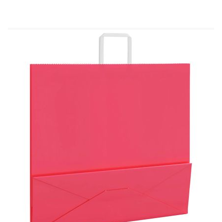
изразяване. Те могат лесно да бъдат декорирани,
боядисани или опаковани, за да съответстват на
всяка тема или събитие.
Цвят: Розов
Цвят на дръжката: Бял
Материал: 120 г/кв.м хартия
Размери (без дръжки): 54 x 15 x 49 см (Д x
Ш x В)
Максимален капацитет на теглото (за
всеки): 10 кг
С дръжки от хартиено въже
Доставката съдържа:
250 x хартиена торбичка