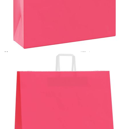
Време за доставка: 5 до 9 дни
Безплатна доставка до адрес при плащане по банков път
Цвят:
Розов
Материал:
120 г/кв.м хартия
EAN code:
8721158518507
Цвят на дръжката:
Бял
Размери (без дръжки):
54 x 15 x 49 см (Д x Ш x
В)
Максимален капацитет на теглото (за
10 кг
всеки):
Купи на изплащане
Credit calculator
Хартиени торбички 250 бр с дръжки розови 54x15x49
см
Please select credit institution
Цена на продукта:
€117.00