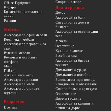
Спортни сакове
Office Equipment
Куфари
Дом и градина
Козметични и тоалетни
Декор
чанти
Аксесоари за баня
Раници
Сигурност за дома и
бизнеса
Мебели
Аксесоари за осветителни
Аксесоари за офис мебели
тела
Комплекти мебели
Мебели
Аксесоари за паравани за
Осветление
стая
Кухня и хранене
Външни мебели
Басейн и спа
Колички и островни
Аксесоари за битова
шкафове
техника
Маси
Домакински уреди
Пейки
Домакински пособия
Легла и аксесоари
Безопасност при пожар,
Аксесоари за дивани
наводнение и обгазяване
Аксесоари за маси
Аксесоари за столове
Спално бельо и артикули
Футони
Озеленяване
Двор и градина
Възрастни
Аксесоари за камини и
Еротика
печки на дърва