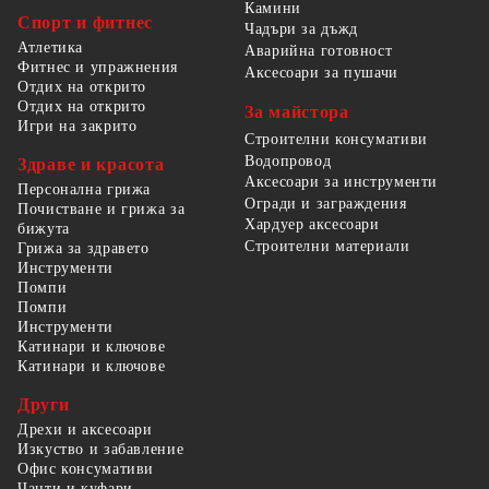
Камини
Спорт и фитнес
Чадъри за дъжд
Атлетика
Аварийна готовност
Фитнес и упражнения
Аксесоари за пушачи
Отдих на открито
Отдих на открито
За майстора
Игри на закрито
Строителни консумативи
Водопровод
Здраве и красота
Аксесоари за инструменти
Персонална грижа
Огради и заграждения
Почистване и грижа за
Хардуер аксесоари
бижута
Строителни материали
Грижа за здравето
Инструменти
Помпи
Помпи
Инструменти
Катинари и ключове
Катинари и ключове
Други
Дрехи и аксесоари
Изкуство и забавление
Офис консумативи
Чанти и куфари