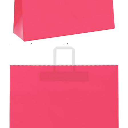
Extraction of information from credit institutions
Предоставената таблица е с информационна цел.
Добавете продукта в количката си с бутона "Добави в
количката" и при поръчка ще можете да изберете броя
вноски на кредита.
Acest tabel are caracter informativ. Adăugați produsul în
coșul de cumpărături unde veți putea selecta detaliile
cererii de creditare.
Предоставената таблица е с информационна цел.
Добавете продукта в количката си с бутона "Добави в
количката" и при поръчка ще можете да изберете броя
вноски на кредита.
Предоставената таблица е с информационна цел.
Добавете продукта в количката си с бутона "Добави в
количката" и при поръчка ще можете да изберете броя
вноски на кредита.
Предоставената таблица е с информационна цел.
Добавете продукта в количката си с бутона "Добави в
количката" и при поръчка ще можете да изберете броя