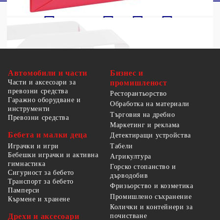
Автомобили и части
Бизнес и
Части и аксесоари за
промишленост
превозни средства
Ресторантьорство
Гаражно оборудване и
Обработка на материали
инструменти
Търговия на дребно
Превозни средства
Маркетинг и реклама
Бебета и малки деца
Детектиращи устройства
Табели
Играчки и игри
Бебешки играчки и активна
Агрикултура
гимнастика
Горско стопанство и
Сигурност за бебето
дърводобив
Транспорт за бебето
Фризьорство и козметика
Памперси
Промишлено съхранение
Кърмене и хранене
Колички и контейнери за
Дрехи и аксесоари
почистване