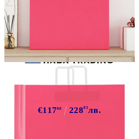
Tweet
Сподели
Хартиени торбички 250 бр с
дръжки розови 54x15x49 см
€117
228
83
лв.
00
В наличност: 3 бр.