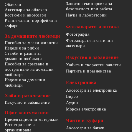
Защитна екипировка за
Облекло
безопасност при работа
Аксесоари за облекло
Костюми и аксесоари
Наука и лаборатории
Ръчни чанти, портфейли и
куфари
Фотоапарати и оптика
Фотография
За домашните любимци
Фотоапарати и оптични
Пособия за малки животни
аксесоари
Изделия за рибки
Стълби и рампи за
Изкуство и забавление
домашни любимци
Пособия за сресване и
Хобита и творчески занаяти
постригване на домашни
Партита и празненства
любимци
Изделия за домашни
Електроника
любимци
Аксесоари за електроника
Хоби и развлечение
Видео
Изкуство и забавление
Аудио
Морска електроника
Офис консумативи
Презентационни материали
Чанти и куфари
Регистриране и
Аксесоари за багаж
организиране