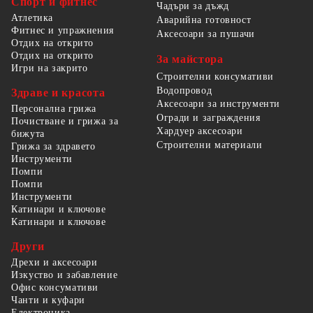
Спорт и фитнес
Чадъри за дъжд
Атлетика
Аварийна готовност
Фитнес и упражнения
Аксесоари за пушачи
Отдих на открито
Отдих на открито
За майстора
Игри на закрито
Строителни консумативи
Водопровод
Здраве и красота
Аксесоари за инструменти
Персонална грижа
Огради и заграждения
Почистване и грижа за
Хардуер аксесоари
бижута
Строителни материали
Грижа за здравето
Инструменти
Помпи
Помпи
Инструменти
Катинари и ключове
Катинари и ключове
Други
Дрехи и аксесоари
Изкуство и забавление
Офис консумативи
Чанти и куфари
Електроника