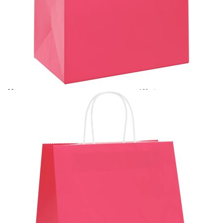
Време за доставка: 5 до 9 дни
Безплатна доставка до адрес при плащане по банков път
Цвят:
Розов
Материал:
120 г/кв.м хартия
EAN code:
8721158516268
Цвят на дръжката:
Бял
Размери (без дръжки):
54 x 15 x 49 см (Д x Ш x
В)
Максимален капацитет на теглото (за
10 кг
всеки):
Купи на изплащане
Credit calculator
Хартиени торбички 250 бр с дръжки розови 54x15x49
см
Please select credit institution
Цена на продукта:
€120.00