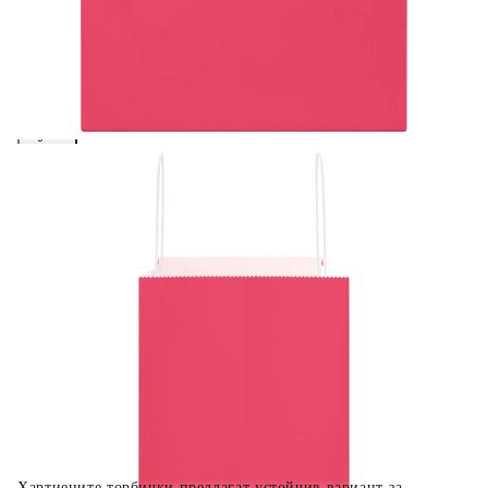
вноски на кредита.
Предоставената таблица е с информационна цел.
Добавете продукта в количката си с бутона "Добави в
количката" и при поръчка ще можете да изберете броя
вноски на кредита.
Когато плащате с NewPay, всъщност NewPay плаща
поръчката Ви вместо Вас. Вие я получавате и
разполагате с три начина да я платите към тях:
Отложено до 30 дни от момента на изпращане на
поръчката без оскъпяване. За покупки на стойност до
400 лв. / €204,52
Плащане на 4 вноски. Заплащате 20% от стойността на
поръчката си на момента с карта. Останалата сума се
разделя на 3 равни месечни вноски без оскъпяване. За
покупки на стойност до 1000 лв. / €511.31
Плащане на 6 вноски. Стойността на поръчката се
разпределя в 6 равни месечни вноски с оскъпяване. За
покупки на стойност до 2000 лв. / €1022.61
Хартиените торбички предлагат устойчив вариант за