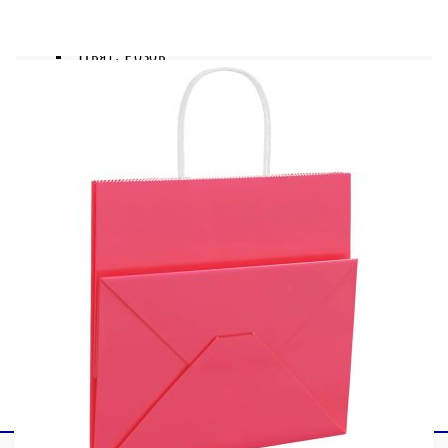
декорирани, боядисани или опаковани, за да
съответстват на всяка тема или събитие.
Цвят: Розов
Цвят на дръжката: Бял
Материал: 120 г/кв.м хартия
Размери (без дръжки): 54 x 15 x 49 см (Д x
Ш x В)
Максимален капацитет на теглото (за
всеки): 10 кг
С дръжки от хартиено въже
Доставката съдържа:
250 x хартиена торбичка