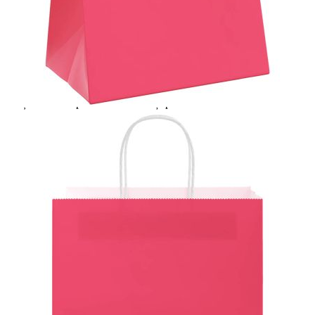
Extraction of information from credit institutions
Предоставената таблица е с информационна цел.
Добавете продукта в количката си с бутона "Добави в
количката" и при поръчка ще можете да изберете броя
вноски на кредита.
Acest tabel are caracter informativ. Adăugați produsul în
coșul de cumpărături unde veți putea selecta detaliile
cererii de creditare.
Предоставената таблица е с информационна цел.
Добавете продукта в количката си с бутона "Добави в
количката" и при поръчка ще можете да изберете броя
вноски на кредита.
Предоставената таблица е с информационна цел.
Добавете продукта в количката си с бутона "Добави в
количката" и при поръчка ще можете да изберете броя
вноски на кредита.
Предоставената таблица е с информационна цел.
Добавете продукта в количката си с бутона "Добави в
количката" и при поръчка ще можете да изберете броя