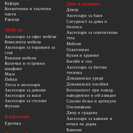
Куфари
Дом и градина
Козметични и тоалетни
Декор
чанти
Аксесоари за баня
Раници
Сигурност за дома и
бизнеса
Мебели
Аксесоари за осветителни
Аксесоари за офис мебели
тела
Комплекти мебели
Мебели
Аксесоари за паравани за
Осветление
стая
Кухня и хранене
Външни мебели
Басейн и спа
Колички и островни
Аксесоари за битова
шкафове
техника
Маси
Домакински уреди
Пейки
Домакински пособия
Легла и аксесоари
Безопасност при пожар,
Аксесоари за дивани
наводнение и обгазяване
Аксесоари за маси
Аксесоари за столове
Спално бельо и артикули
Футони
Озеленяване
Двор и градина
Възрастни
Аксесоари за камини и
Еротика
печки на дърва
Камини