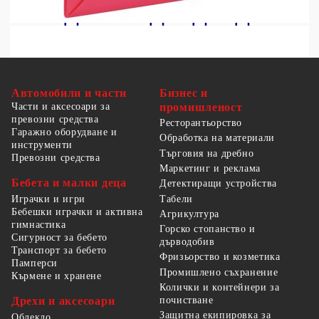
Автомобили и части
Бизнес и
Части и аксесоари за
промишленост
превозни средства
Ресторантьорство
Гаражно оборудване и
Обработка на материали
инструменти
Търговия на дребно
Превозни средства
Маркетинг и реклама
Бебета и малки деца
Детектиращи устройства
Табели
Играчки и игри
Бебешки играчки и активна
Агрикултура
гимнастика
Горско стопанство и
Сигурност за бебето
дърводобив
Транспорт за бебето
Фризьорство и козметика
Памперси
Промишлено съхранение
Кърмене и хранене
Колички и контейнери за
Дрехи и аксесоари
почистване
Защитна екипировка за
Облекло