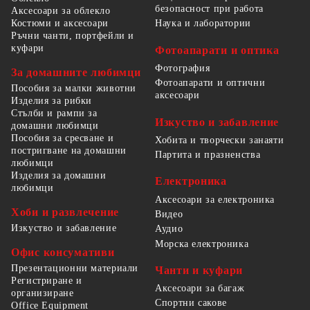
безопасност при работа
Аксесоари за облекло
Костюми и аксесоари
Наука и лаборатории
Ръчни чанти, портфейли и
куфари
Фотоапарати и оптика
Фотография
За домашните любимци
Фотоапарати и оптични
Пособия за малки животни
аксесоари
Изделия за рибки
Стълби и рампи за
Изкуство и забавление
домашни любимци
Пособия за сресване и
Хобита и творчески занаяти
постригване на домашни
Партита и празненства
любимци
Изделия за домашни
Електроника
любимци
Аксесоари за електроника
Хоби и развлечение
Видео
Изкуство и забавление
Аудио
Морска електроника
Офис консумативи
Презентационни материали
Чанти и куфари
Регистриране и
Аксесоари за багаж
организиране
Спортни сакове
Office Equipment