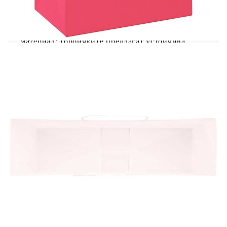
Хартиените торбички предлагат устойчив
вариант за опаковане за най-различни
приложения. Издръжлив и рециклируем
материал: торбичките предлагат устойчива
алтернатива на пластмасовите торбички, като
съчетават издръжливост и възможност за
рециклиране. Изработени от естествена хартия,
торбичките могат да издържат на ежедневна
употреба, като същевременно намаляват
пластмасовите отпадъци.Практичен дизайн на
дръжката: Хартиените торбички са снабдени с
дръжки от хартиено въже, които са здраво
закрепени и позволяват лесно транспортиране и
пренасяне на подаръци.Универсална употреба:
Гъвкавостта на хартиените подаръчни торбички
ги прави подходящи за използване като
торбички за подаръци, торбички за партита,
торбички за пазаруване, торбички за изнасяне и
торбички за отпадъци, което гарантира, че те
отговарят на различни нужди при различни
поводи.Възможности за персонализиране на
дизайна: Хартиените торбички предлагат
отлични възможности за персонализация и
творческо изразяване. Те могат лесно да бъдат