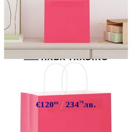
Tweet
Сподели
Хартиени торбички 250 бр с
дръжки розови 54x15x49 см
€120
234
70
лв.
00
В наличност: 4 бр.