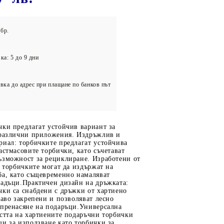
олейбол
бр.
ка: 5 до 9 дни
вка до адрес при плащане по банков път
ки предлагат устойчив вариант за
-различни приложения. Издръжлив и
риал: торбичките предлагат устойчива
астмасовите торбички, като съчетават
ъзможност за рециклиране. Изработени от
, торбичките могат да издържат на
ба, като същевременно намаляват
падъци.Практичен дизайн на дръжката:
чки са снабдени с дръжки от хартиено
раво закрепени и позволяват лесно
 пренасяне на подаръци.Универсална
стта на хартиените подаръчни торбички
и за използване като торбички за