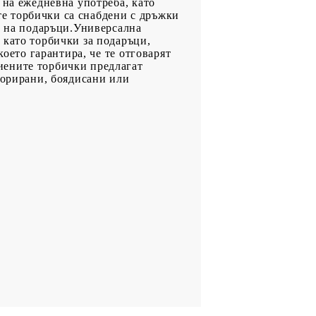
 на ежедневна употреба, като
е торбички са снабдени с дръжки
е на подаръци.Универсална
 като торбички за подаръци,
което гарантира, че те отговарят
иените торбички предлагат
корирани, боядисани или