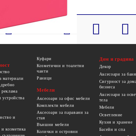
Куфари
Дом и градина
ност
Козметични и тоалетни
Декор
чанти
рство
Аксесоари за баня
Раници
а материали
Сигурност за дом
 дребно
бизнеса
Мебели
 реклама
Аксесоари за осв
 устройства
Аксесоари за офис мебели
тела
Комплекти мебели
Мебели
Аксесоари за паравани за
Осветление
анство и
стая
Кухня и хранене
Външни мебели
 и козметика
Басейн и спа
Колички и островни
 съхранение