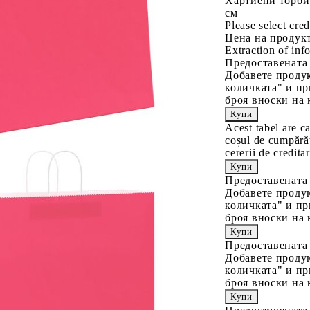
Хартиени торби
см
Please select cred
Цена на продукт
Extraction of info
Предоставената
Добавете продук
количката" и пр
броя вноски на 
Acest tabel are c
coșul de cumpărăt
cererii de creditar
Предоставената
Добавете продук
количката" и пр
броя вноски на 
Предоставената
Добавете продук
количката" и пр
броя вноски на 