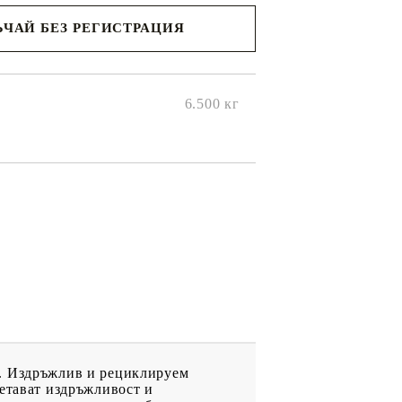
ЧАЙ БЕЗ РЕГИСТРАЦИЯ
ще се
ките на
6.500
кг
я. Издръжлив и рециклируем
четават издръжливост и