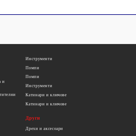
Инструменти
Помпи
Помпи
а и
Инструменти
етителни
Катинари и ключове
Катинари и ключове
Други
Дрехи и аксесоари