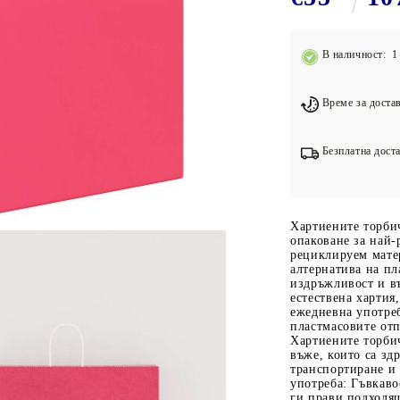
Подложки за фитнес уреди
В
Лостове за набиране
В наличност: 1 
Силови кули
Йога и пилатес
Време за достав
Безплатна доста
Хартиените торбич
опаковане за най
рециклируем мате
алтернатива на пл
издръжливост и в
естествена хартия
ежедневна употре
пластмасовите от
Хартиените торби
въже, които са зд
транспортиране и
употреба: Гъвкаво
ги прави подходящ