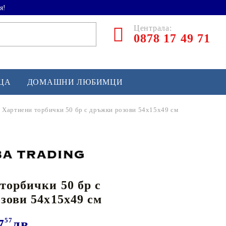
я!
Централа:
0878 17 49 71
ЕЦА
ДОМАШНИ ЛЮБИМЦИ
Хартиени торбички 50 бр с дръжки розови 54x15x49 см
ТЛЕТИКА
аскетбол
кс и бойни изкуства
торбички 50 бр с
йзбол и софтбол
зови 54x15x49 см
кей и лакрос
сновно спортно оборудване
7
57
лв.