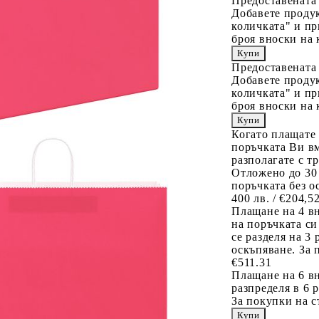
Предоставената
Добавете продук
количката" и пр
броя вноски на 
Предоставената
Добавете продук
количката" и пр
броя вноски на 
Когато плащате
поръчката Ви вм
разполагате с т
Отложено до 30
поръчката без о
400 лв. / €204,5
Плащане на 4 в
на поръчката си
се разделя на 3
оскъпяване. За 
€511.31
Плащане на 6 вн
разпределя в 6 
За покупки на с