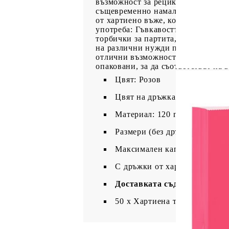
възможност за рециклиране. Израб
същевременно намаляват пластмас
от хартиено въже, които са здрав
употреба: Гъвкавостта на хартиен
торбички за партита, торбички за 
на различни нужди при различни 
отлични възможности за персонали
опаковани, за да съответстват на 
Цвят: Розов
Цвят на дръжката: Бял
Материал: 120 г/кв.м хартия
Размери (без дръжки): 54 x 15
Максимален капацитет на тегл
С дръжки от хартиено въже
Доставката съдържа:
50 х Хартиена торба