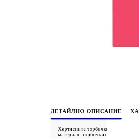
ДЕТАЙЛНО ОПИСАНИЕ
ХА
Хартиените торбички предлагат у
материал: торбичките предлагат у