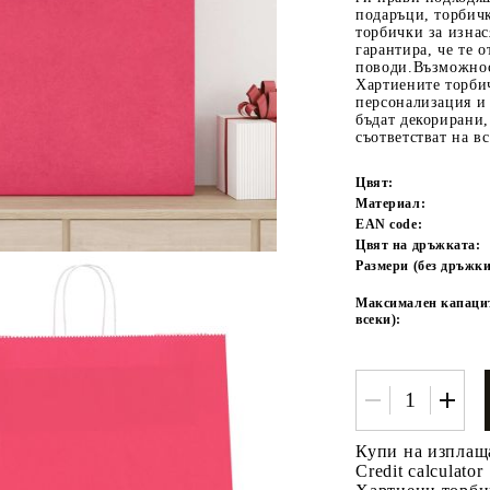
подаръци, торбичк
торбички за изнас
гарантира, че те 
поводи.Възможнос
Хартиените торби
персонализация и 
бъдат декорирани,
съответстват на в
Цвят:
Материал:
Tweet
одели
EAN code:
Цвят на дръжката:
Размери (без дръжки
Максимален капаците
всеки):
Купи на изплащ
Credit calculator