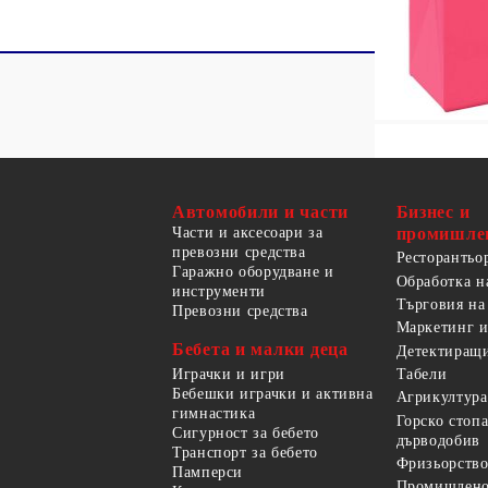
Автомобили и части
Бизнес и
Части и аксесоари за
промишле
превозни средства
Ресторантьо
Гаражно оборудване и
Обработка н
инструменти
Търговия на
Превозни средства
Маркетинг и
Бебета и малки деца
Детектиращи
Играчки и игри
Табели
Бебешки играчки и активна
Агрикултура
гимнастика
Горско стоп
Сигурност за бебето
дърводобив
Транспорт за бебето
Фризьорство
Памперси
Промишлено