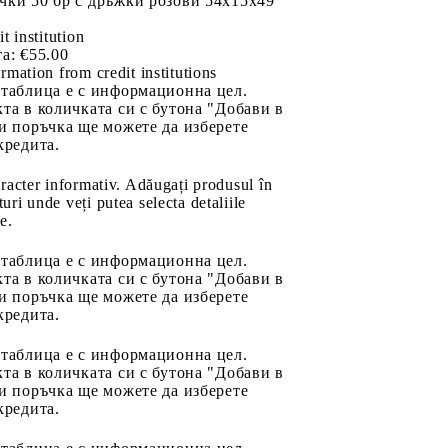
чки 50 бр с дръжки розови 54x15x49
it institution
а:
€55.00
rmation from credit institutions
 таблица е с информационна цел.
та в количката си с бутона "Добави в
и поръчка ще можете да изберете
кредита.
aracter informativ. Adăugați produsul în
uri unde veți putea selecta detaliile
e.
 таблица е с информационна цел.
та в количката си с бутона "Добави в
и поръчка ще можете да изберете
кредита.
 таблица е с информационна цел.
та в количката си с бутона "Добави в
и поръчка ще можете да изберете
кредита.