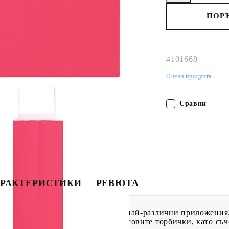
ПОРЪ
Наш представител 
свърже с Вас в рам
работния ден!
4101668
Оцени продукта
Сравни
РАКТЕРИСТИКИ
РЕВЮТА
стойчив вариант за опаковане за най-различни приложени
стойчива алтернатива на пластмасовите торбички, като съ