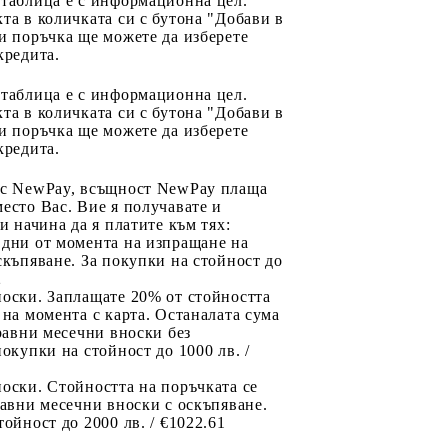
 таблица е с информационна цел.
та в количката си с бутона "Добави в
и поръчка ще можете да изберете
кредита.
 таблица е с информационна цел.
та в количката си с бутона "Добави в
и поръчка ще можете да изберете
кредита.
 с NewPay, всъщност NewPay плаща
есто Вас. Вие я получавате и
ри начина да я платите към тях:
 дни от момента на изпращане на
скъпяване. За покупки на стойност до
2
носки. Заплащате 20% от стойността
 на момента с карта. Останалата сума
 равни месечни вноски без
покупки на стойност до 1000 лв. /
оски. Стойността на поръчката се
равни месечни вноски с оскъпяване.
тойност до 2000 лв. / €1022.61