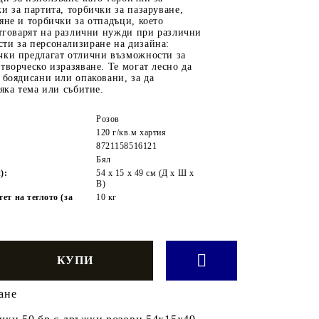
и за партита, торбички за пазаруване,
яне и торбички за отпадъци, което
отговарят на различни нужди при различни
ти за персонализиране на дизайна:
чки предлагат отлични възможности за
творческо изразяване. Те могат лесно да
 боядисани или опаковани, за да
сяка тема или събитие.
Розов
120 г/кв.м хартия
8721158516121
Бял
):
54 x 15 x 49 см (Д x Ш x
В)
т на теглото (за
10 кг
ане