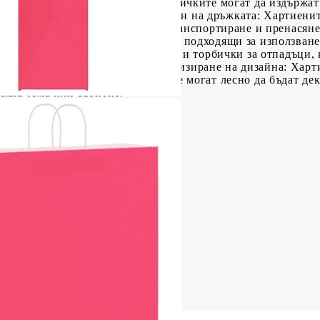
отени от естествена хартия, торбичките могат да издържат
овите отпадъци.Практичен дизайн на дръжката: Хартиенит
о закрепени и позволяват лесно транспортиране и пренасян
ите подаръчни торбички ги прави подходящи за използване
пазаруване, торбички за изнасяне и торбички за отпадъци, 
поводи.Възможности за персонализиране на дизайна: Харт
зация и творческо изразяване. Те могат лесно да бъдат де
всяка тема или събитие.
 x 49 см (Д x Ш x В)
ото (за всеки): 10 кг