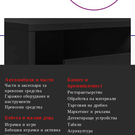
Необходим е монтаж
Автомобили и части
Бизнес и
Части и аксесоари за
промишленост
превозни средства
Ресторантьорство
Гаражно оборудване и
Обработка на материали
инструменти
Търговия на дребно
Превозни средства
Маркетинг и реклама
Бебета и малки деца
Детектиращи устройства
Табели
Играчки и игри
Бебешки играчки и активна
Агрикултура