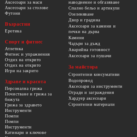
наводнение и обгазяване
Аксесоари за маси
Аксесоари за столове
Спално бельо и артикули
Футони
Озеленяване
Двор и градина
Възрастни
Аксесоари за камини и
Еротика
печки на дърва
Камини
Спорт и фитнес
Чадъри за дъжд
Атлетика
Аварийна готовност
Фитнес и упражнения
Аксесоари за пушачи
Отдих на открито
Отдих на открито
За майстора
Игри на закрито
Строителни консумативи
Водопровод
Здраве и красота
Аксесоари за инструменти
Персонална грижа
Огради и заграждения
Почистване и грижа за
Хардуер аксесоари
бижута
Строителни материали
Грижа за здравето
Инструменти
Помпи
Помпи
Инструменти
Катинари и ключове