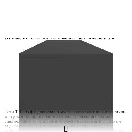
количката" и при поръчка ще можете да изберете броя
вноски на кредита.
Когато плащате с NewPay, всъщност NewPay плаща
поръчката Ви вместо Вас. Вие я получавате и
разполагате с три начина да я платите към тях:
Отложено до 30 дни от момента на изпращане на
поръчката без оскъпяване. За покупки на стойност до
400 лв. / €204,52
Плащане на 4 вноски. Заплащате 20% от стойността на
поръчката си на момента с карта. Останалата сума се
разделя на 3 равни месечни вноски без оскъпяване. За
покупки на стойност до 1000 лв. / €511.31
Плащане на 6 вноски. Стойността на поръчката се
разпределя в 6 равни месечни вноски с оскъпяване. За
покупки на стойност до 2000 лв. / €1022.61
Този ТВ шкаф с достатъчно място за съхранение е практично
и атрактивно допълнение към вашата всекидневна или
спалня. Здрави и стабилни: Студено валцуваната стомана е
вид нисковъглеродна стомана, която се произвежда с
помощта на процеса на студено валцуване "" и се обработва