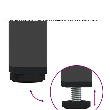
стабилни: Студено валцуваната стомана е вид
нисковъглеродна стомана, която се произвежда
с помощта на процеса на студено валцуване "" и
се обработва при близки до нормалните стайни
температури. Студеновалцуваната стомана има
по-гладка повърхност, по-висока якост и
прецизност.Достатъчно място за съхранение:
Този ТВ шкаф осигурява достатъчно място за
съхранение на вашите списания, книги, DVD
дискове и мултимедийни устройства добре
организирани и на достъпно място.Здрав и
стабилен плот: Здравият плот е идеален за
поставяне на вашия телевизор и стерео уредби
или на различни декоративни елементи, като
вази или саксийни растения.Лесна поддръжка:
ТВ поставката се почиства лесно с влажна
кърпа и изисква по-малко поддръжка.
Цвят: Черен
Материал: Студеновалцувана стомана
Размери: 202 x 39 x 43,5 cm (Д x Ш x В)
С 6 чекмеджета