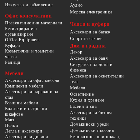
Изкуство и забавление
Аудио
Морска електроника
Офис консумативи
Презентационни материали
Чанти и куфари
Регистриране и
Аксесоари за багаж
организиране
Спортни сакове
Office Equipment
Куфари
Дом и градина
Козметични и тоалетни
Декор
чанти
Аксесоари за баня
Раници
Сигурност за дома и
бизнеса
Мебели
Аксесоари за осветителни
Аксесоари за офис мебели
тела
Комплекти мебели
Мебели
Аксесоари за паравани за
Осветление
стая
Кухня и хранене
Външни мебели
Басейн и спа
Колички и островни
Аксесоари за битова
шкафове
техника
Маси
Домакински уреди
Пейки
Домакински пособия
Легла и аксесоари
Безопасност при пожар,
Аксесоари за дивани