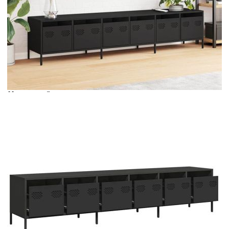
Време за доставка: 5 до 9 дни
Безплатна доставка до адрес при плащане по банков път
Цвят:
Черен
Материал:
Студеновалцувана стомана
Размери:
202 x 39 x 43,5 cm (Д x Ш x В)
EAN code:
8721158304414
Купи на изплащане
Credit calculator
ТВ шкаф, черен, 202x39x43,5 см, студеновалцувана
стомана
Please select credit institution
Цена на продукта:
€216.00
Extraction of information from credit institutions
Предоставената таблица е с информационна цел.
Добавете продукта в количката си с бутона "Добави в