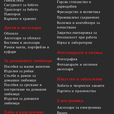
гимнастика
Горско стопанство и
Сигурност за бебето
дърводобив
Транспорт за бебето
Фризьорство и козметика
Памперси
Промишлено съхранение
Кърмене и хранене
Колички и контейнери за
Дрехи и аксесоари
почистване
Защитна екипировка за
Облекло
безопасност при работа
Аксесоари за облекло
Костюми и аксесоари
Наука и лаборатории
Ръчни чанти, портфейли и
куфари
Фотоапарати и оптика
Фотография
За домашните любимци
Фотоапарати и оптични
Пособия за малки животни
аксесоари
Изделия за рибки
Стълби и рампи за
Изкуство и забавление
домашни любимци
Пособия за сресване и
Хобита и творчески занаяти
постригване на домашни
Партита и празненства
любимци
Изделия за домашни
Електроника
любимци
Аксесоари за електроника
Хоби и развлечение
Видео