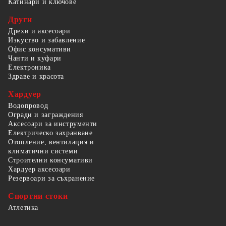
Катинари и ключове
Други
Дрехи и аксесоари
Изкуство и забавление
Офис консумативи
Чанти и куфари
Електроника
Здраве и красота
Хардуер
Водопровод
Огради и заграждения
Аксесоари за инструменти
Електрическо захранване
Отопление, вентилация и
климатични системи
Строителни консумативи
Хардуер аксесоари
Резервоари за съхранение
Спортни стоки
Атлетика