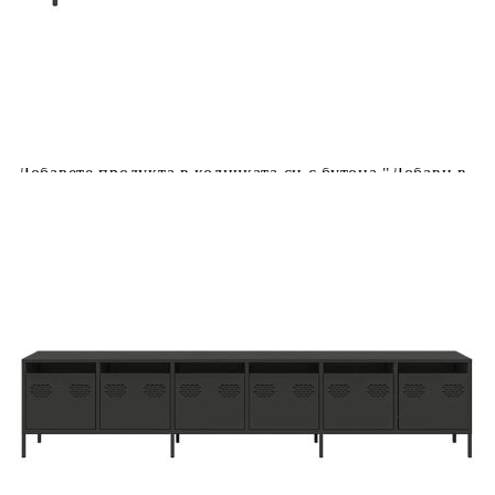
количката" и при поръчка ще можете да изберете броя
вноски на кредита.
Acest tabel are caracter informativ. Adăugați produsul în
coșul de cumpărături unde veți putea selecta detaliile
cererii de creditare.
Предоставената таблица е с информационна цел.
Добавете продукта в количката си с бутона "Добави в
количката" и при поръчка ще можете да изберете броя
вноски на кредита.
Предоставената таблица е с информационна цел.
Добавете продукта в количката си с бутона "Добави в
количката" и при поръчка ще можете да изберете броя
вноски на кредита.
Предоставената таблица е с информационна цел.
Добавете продукта в количката си с бутона "Добави в
количката" и при поръчка ще можете да изберете броя
вноски на кредита.
Предоставената таблица е с информационна цел.
Добавете продукта в количката си с бутона "Добави в