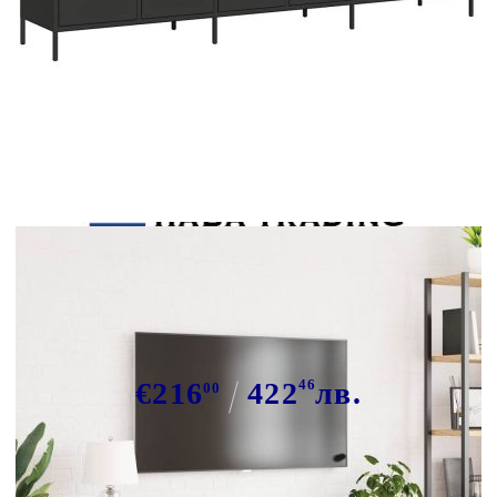
Tweet
Сподели
ТВ шкаф, черен, 202x39x43,5 см,
студеновалцувана стомана
€216
422
46
лв.
00
В наличност: 54 бр.