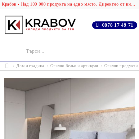
Крабов - Над 100 000 продукта на едно място. Директно от вносителя!
0878 17 49 71
Дом и градина
Спално бельо и артикули
Спални продукти