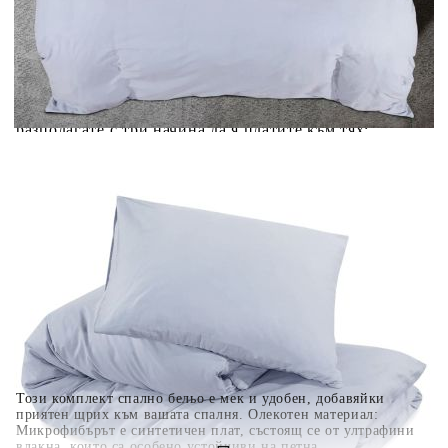
Добавете продукта в количката си с бутона "Добави в
количката" и при поръчка ще можете да изберете броя
вноски на кредита.
Когато плащате с NewPay, всъщност NewPay плаща
поръчката Ви вместо Вас. Вие я получавате и
разполагате с три начина да я платите към тях:
Отложено до 30 дни от момента на изпращане на
поръчката без оскъпяване. За покупки на стойност до
400 лв. / €204,52
Плащане на 4 вноски. Заплащате 20% от стойността на
поръчката си на момента с карта. Останалата сума се
разделя на 3 равни месечни вноски без оскъпяване. За
покупки на стойност до 1000 лв. / €511.31
Плащане на 6 вноски. Стойността на поръчката се
разпределя в 6 равни месечни вноски с оскъпяване. За
покупки на стойност до 2000 лв. / €1022.61
Този комплект спално бельо е мек и удобен, добавяйки
приятен щрих към вашата спалня. Олекотен материал:
Микрофибърът е синтетичен плат, състоящ се от ултрафини
влакна, които са особено устойчиви на петна.