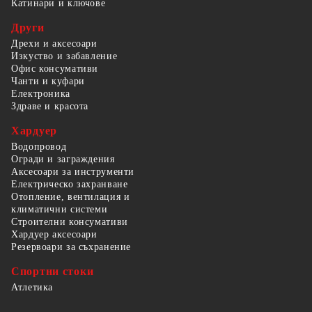
Катинари и ключове
Други
Дрехи и аксесоари
Изкуство и забавление
Офис консумативи
Чанти и куфари
Електроника
Здраве и красота
Хардуер
Водопровод
Огради и заграждения
Аксесоари за инструменти
Електрическо захранване
Отопление, вентилация и
климатични системи
Строителни консумативи
Хардуер аксесоари
Резервоари за съхранение
Спортни стоки
Атлетика