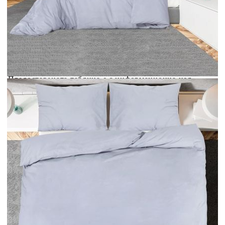
Добавете продукта в количката си с бутона "Добави в
количката" и при поръчка ще можете да изберете броя
вноски на кредита.
Acest tabel are caracter informativ. Adăugați produsul în
coșul de cumpărături unde veți putea selecta detaliile
cererii de creditare.
Предоставената таблица е с информационна цел.
Добавете продукта в количката си с бутона "Добави в
количката" и при поръчка ще можете да изберете броя
вноски на кредита.
Предоставената таблица е с информационна цел.
Добавете продукта в количката си с бутона "Добави в
количката" и при поръчка ще можете да изберете броя
вноски на кредита.
Предоставената таблица е с информационна цел.
Добавете продукта в количката си с бутона "Добави в
количката" и при поръчка ще можете да изберете броя
вноски на кредита.
Предоставената таблица е с информационна цел.