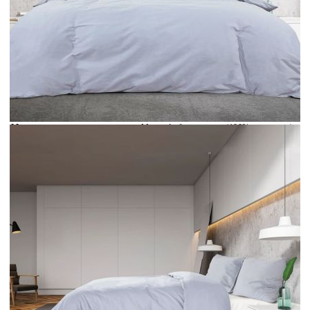
Време за доставка: 5 до 9 дни
Безплатна доставка до адрес при плащане по банков път
Цвят:
Сив
Материал:
Микрофибърна тъкан (100% полиестер)
EAN code:
8720286655788
Размери на плика за завивка:
135 х 200 см (Ш х Д)
Размери на калъфката:
80 x 80 см (Ш x Д)
Купи на изплащане
Credit calculator
Комплект спално бельо сив 135x200 см олекотен
микрофибър
Please select credit institution
Цена на продукта:
€18.00
Extraction of information from credit institutions
Предоставената таблица е с информационна цел.