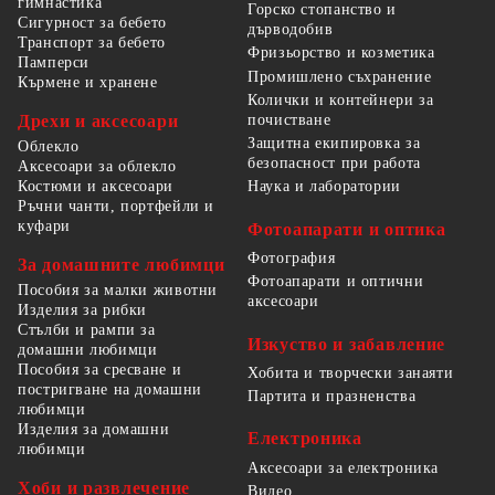
гимнастика
Горско стопанство и
Сигурност за бебето
дърводобив
Транспорт за бебето
Фризьорство и козметика
Памперси
Промишлено съхранение
Кърмене и хранене
Колички и контейнери за
Дрехи и аксесоари
почистване
Защитна екипировка за
Облекло
безопасност при работа
Аксесоари за облекло
Костюми и аксесоари
Наука и лаборатории
Ръчни чанти, портфейли и
куфари
Фотоапарати и оптика
Фотография
За домашните любимци
Фотоапарати и оптични
Пособия за малки животни
аксесоари
Изделия за рибки
Стълби и рампи за
Изкуство и забавление
домашни любимци
Пособия за сресване и
Хобита и творчески занаяти
постригване на домашни
Партита и празненства
любимци
Изделия за домашни
Електроника
любимци
Аксесоари за електроника
Хоби и развлечение
Видео