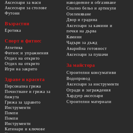
наводнение и обгазяване
Аксесоари за маси
Аксесоари за столове
Спално бельо и артикули
Футони
Озеленяване
Двор и градина
Възрастни
Аксесоари за камини и
Еротика
печки на дърва
Камини
Спорт и фитнес
Чадъри за дъжд
Атлетика
Аварийна готовност
Фитнес и упражнения
Аксесоари за пушачи
Отдих на открито
Отдих на открито
За майстора
Игри на закрито
Строителни консумативи
Водопровод
Здраве и красота
Аксесоари за инструменти
Персонална грижа
Огради и заграждения
Почистване и грижа за
Хардуер аксесоари
бижута
Строителни материали
Грижа за здравето
Инструменти
Помпи
Помпи
Инструменти
Катинари и ключове