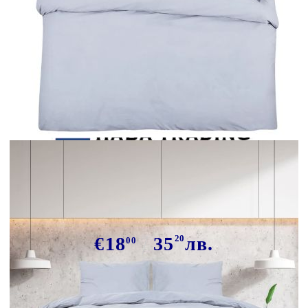
Tweet
Сподели
Комплект спално бельо сив
135x200 см олекотен микрофибър
€18
35
20
лв.
00
В наличност: 61 бр.