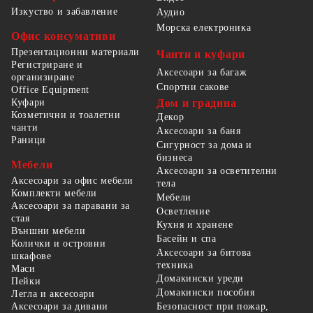
Изкуство и забавление
Аудио
Морска електроника
Офис консумативи
Презентационни материали
Чанти и куфари
Регистриране и
Аксесоари за багаж
организиране
Спортни сакове
Office Equipment
Куфари
Дом и градина
Козметични и тоалетни
Декор
чанти
Аксесоари за баня
Раници
Сигурност за дома и
бизнеса
Мебели
Аксесоари за осветителни
Аксесоари за офис мебели
тела
Комплекти мебели
Мебели
Аксесоари за паравани за
Осветление
стая
Кухня и хранене
Външни мебели
Басейн и спа
Колички и островни
Аксесоари за битова
шкафове
техника
Маси
Домакински уреди
Пейки
Домакински пособия
Легла и аксесоари
Безопасност при пожар,
Аксесоари за дивани