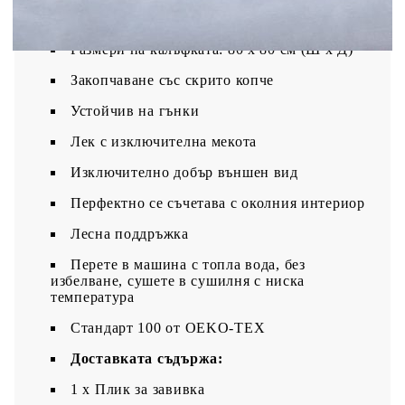
Размери на плика за завивка: 135 х 200 см
(Ш х Д)
Размери на калъфката: 80 x 80 см (Ш x Д)
Закопчаване със скрито копче
Устойчив на гънки
Лек с изключителна мекота
Изключително добър външен вид
Перфектно се съчетава с околния интериор
Лесна поддръжка
Перете в машина с топла вода, без
избелване, сушете в сушилня с ниска
температура
Стандарт 100 от OEKO-TEX
Доставката съдържа:
1 х Плик за завивка