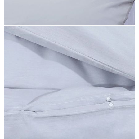
Олекотен материал: Микрофибърът е
синтетичен плат, състоящ се от ултрафини
влакна, които са особено устойчиви на петна.
Микрофибърната тъкан е чудесен избор за
спални комплекти поради лекото тегло,
издръжливост и лесно почистване.Елегантна
визия: Този спален комплект се усеща и
изглежда страхотно, с добавена текстура, за да
придаде на вашата спалня допълнителен стил и
елегантност.Стандарт 100 на OEKO-TEX:
Комплектът е произведен във фабрика по
стандарт 100 на OEKO-TEX – независима
система за сертифициране, която гарантира
качество.Лесно почистване: Комплектът плик за
завивка и калъфки за възглавници се почиства
лесно в пералнята.Трайна издръжливост: Това
спално бельо с покривка за юрган се отличава с
дълга издръжливост, за да издържи години с по-
добра устойчивост на избледняване и петна.
Цвят: Сив
Материал: Микрофибърна тъкан (100%
полиестер)