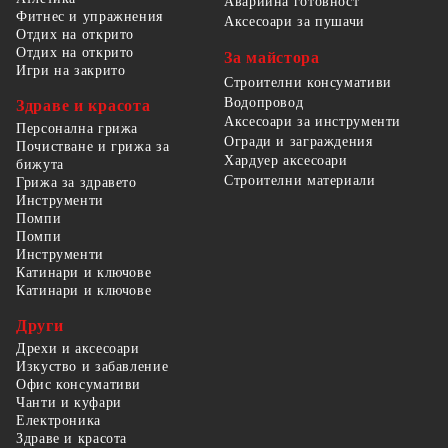
Аварийна готовност
Фитнес и упражнения
Аксесоари за пушачи
Отдих на открито
Отдих на открито
За майстора
Игри на закрито
Строителни консумативи
Водопровод
Здраве и красота
Аксесоари за инструменти
Персонална грижа
Огради и заграждения
Почистване и грижа за
Хардуер аксесоари
бижута
Строителни материали
Грижа за здравето
Инструменти
Помпи
Помпи
Инструменти
Катинари и ключове
Катинари и ключове
Други
Дрехи и аксесоари
Изкуство и забавление
Офис консумативи
Чанти и куфари
Електроника
Здраве и красота