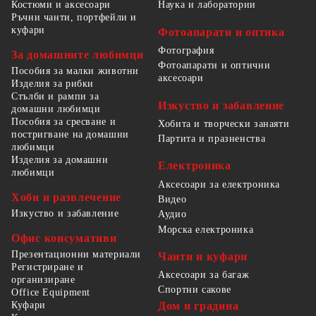
Костюми и аксесоари
Наука и лаборатории
Ръчни чанти, портфейли и
куфари
Фотоапарати и оптика
Фотография
За домашните любимци
Фотоапарати и оптични
Пособия за малки животни
аксесоари
Изделия за рибки
Стълби и рампи за
Изкуство и забавление
домашни любимци
Пособия за сресване и
Хобита и творчески занаяти
постригване на домашни
Партита и празненства
любимци
Изделия за домашни
Електроника
любимци
Аксесоари за електроника
Хоби и развлечение
Видео
Изкуство и забавление
Аудио
Морска електроника
Офис консумативи
Презентационни материали
Чанти и куфари
Регистриране и
Аксесоари за багаж
организиране
Спортни сакове
Office Equipment
Куфари
Дом и градина