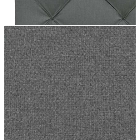
придава на рамката на леглото ви завършен вид
и подхожда на всяка спалня. Мек и издръжлив
материал: Полиестерната тъкан предлага
комбинация от мекота, дишане и издръжливост,
гарантирайки ви да изпитате максимален
комфорт и уют.Отлична опора: Възглавницата
за табла е с пълнеж от PP влакна за
изключително мек и оптимален комфорт,
осигурявайки ви отлична опора за гърба, докато
седите в леглото, за да четете или гледате
телевизия.Удобен дизайн: Възглавницата за
табла за глава има цип за лесен монтаж, а
закопчалките с кукички на гърба могат да се
използват за закрепване на LED
светлините.Гъвкава инсталация: Възглавницата
за табла за легло може да се окачи на стената с
включените каишки, така че да пасне на всеки
стил легло. Можете също да я използвате с
таблата на извитата рамка за легло в нашия
магазин – просто свалете оригиналната
платнена покривка от таблата и я покрийте с
тази възглавница за глава и тогава ще имате
удобна табла!Класическа красота: Диамантените
блокове с точки добавят към класическата