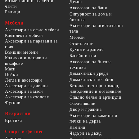
Козметични и тоалетни
Декор
чанти
Аксесоари за баня
Раници
Сигурност за дома и
бизнеса
Мебели
Аксесоари за осветителни
Аксесоари за офис мебели
тела
Комплекти мебели
Мебели
Аксесоари за паравани за
Осветление
стая
Кухня и хранене
Външни мебели
Басейн и спа
Колички и островни
Аксесоари за битова
шкафове
техника
Маси
Домакински уреди
Пейки
Домакински пособия
Легла и аксесоари
Безопасност при пожар,
Аксесоари за дивани
наводнение и обгазяване
Аксесоари за маси
Аксесоари за столове
Спално бельо и артикули
Футони
Озеленяване
Двор и градина
Възрастни
Аксесоари за камини и
Еротика
печки на дърва
Камини
Спорт и фитнес
Чадъри за дъжд
Атлетика