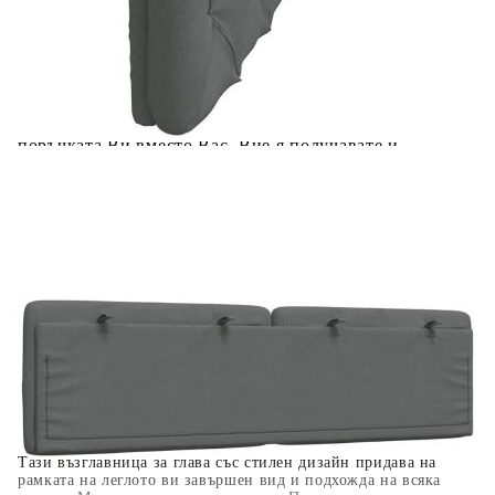
Предоставената таблица е с информационна цел.
Добавете продукта в количката си с бутона "Добави в
количката" и при поръчка ще можете да изберете броя
вноски на кредита.
Когато плащате с NewPay, всъщност NewPay плаща
поръчката Ви вместо Вас. Вие я получавате и
разполагате с три начина да я платите към тях:
Отложено до 30 дни от момента на изпращане на
поръчката без оскъпяване. За покупки на стойност до
400 лв. / €204,52
Плащане на 4 вноски. Заплащате 20% от стойността на
поръчката си на момента с карта. Останалата сума се
разделя на 3 равни месечни вноски без оскъпяване. За
покупки на стойност до 1000 лв. / €511.31
Плащане на 6 вноски. Стойността на поръчката се
разпределя в 6 равни месечни вноски с оскъпяване. За
покупки на стойност до 2000 лв. / €1022.61
Тази възглавница за глава със стилен дизайн придава на
рамката на леглото ви завършен вид и подхожда на всяка