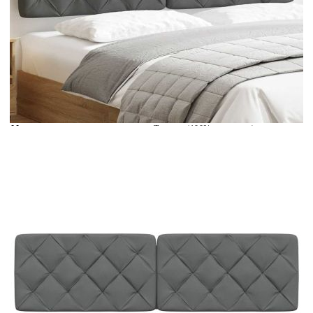
Време за доставка: 5 до 9 дни
Безплатна доставка до адрес при плащане по банков път
Цвят:
Тъмносив
Материал:
Текстил (100% полиестер)
Размери:
182 x 6 x 48 см (Д x Ш x В)
EAN code:
8721158407566
Пълнежен материал:
PP влакна
Подходяща ширина на матрака:
180 см
Име на диапазона:
Пиран
Купи на изплащане
Credit calculator
Мека табла за легло, тъмносива, 180 см, плат
Please select credit institution
Цена на продукта:
€65.00
Extraction of information from credit institutions