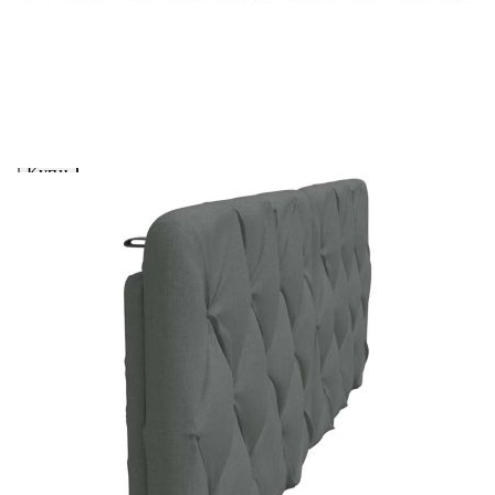
Предоставената таблица е с информационна цел.
Добавете продукта в количката си с бутона "Добави в
количката" и при поръчка ще можете да изберете броя
вноски на кредита.
Acest tabel are caracter informativ. Adăugați produsul în
coșul de cumpărături unde veți putea selecta detaliile
cererii de creditare.
Предоставената таблица е с информационна цел.
Добавете продукта в количката си с бутона "Добави в
количката" и при поръчка ще можете да изберете броя
вноски на кредита.
Предоставената таблица е с информационна цел.
Добавете продукта в количката си с бутона "Добави в
количката" и при поръчка ще можете да изберете броя
вноски на кредита.
Предоставената таблица е с информационна цел.
Добавете продукта в количката си с бутона "Добави в
количката" и при поръчка ще можете да изберете броя
вноски на кредита.