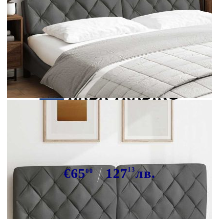
Tweet
Сподели
Мека табла за легло, тъмносива,
180 см, плат
€65
127
13
лв.
00
В наличност: 21 бр.