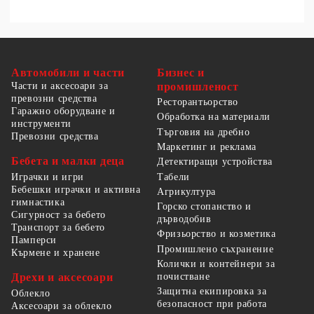
Автомобили и части
Бизнес и
Части и аксесоари за
промишленост
превозни средства
Ресторантьорство
Гаражно оборудване и
Обработка на материали
инструменти
Търговия на дребно
Превозни средства
Маркетинг и реклама
Бебета и малки деца
Детектиращи устройства
Табели
Играчки и игри
Бебешки играчки и активна
Агрикултура
гимнастика
Горско стопанство и
Сигурност за бебето
дърводобив
Транспорт за бебето
Фризьорство и козметика
Памперси
Промишлено съхранение
Кърмене и хранене
Колички и контейнери за
Дрехи и аксесоари
почистване
Защитна екипировка за
Облекло
безопасност при работа
Аксесоари за облекло