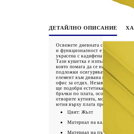
ДЕТАЙЛНО ОПИСАНИЕ
ХА
Освежете дневната си зона и се о
и функционалност е непреходно и
украсена с кадифена материя, коя
Тази кушетка е изпълнена с висок
която помага да се намали напреж
подложки осигуряват допълнителен
елемент към дивана в хола.Униве
офис за отдих. Независимо дали ще
ще подобри естетиката на жилищно
бръчки по плата, особено по полат
отворите кутията, може да забеле
ютия върху плата преди или след с
Цвят: Жълт
Материал на калъфката: Кади
Материал на пълнежа на куш