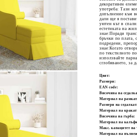
декоративен елеме
употреба: Тази к
допълнение към в
дали ще я постави
уютен кът в спалн
естетиката на жил
знае:Поради тран
бръчки по плата, 
подредени, препор
знае:Когато отвор
по текстилното по
използвайте парна
Tweet
одели
сглобяването, за 
Цвят:
Размери:
EAN code:
Височина на седалка
Материал на рамкат
Размери на седалкат
Материал на кракат
Височина на гърба:
Материал на калъфк
Макс. капацитет на 
Материал на пълнеж