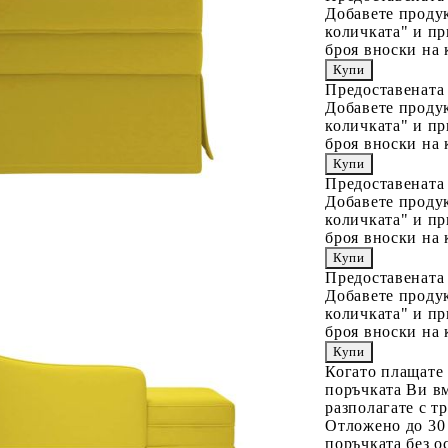
Добавете продук
количката" и пр
броя вноски на 
Предоставената
Добавете продук
количката" и пр
броя вноски на 
Предоставената
Добавете продук
количката" и пр
броя вноски на 
Предоставената
Добавете продук
количката" и пр
броя вноски на 
Когато плащате
поръчката Ви вм
разполагате с т
Отложено до 30
поръчката без о