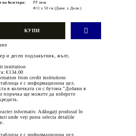
е на болстъра:
PP пяна
Φ11 x 50 см (Диам. x Дълж.)
ане
ер и десен подлакътник, жълт,
it institution
а:
€134.00
rmation from credit institutions
 таблица е с информационна цел.
та в количката си с бутона "Добави в
и поръчка ще можете да изберете
кредита.
aracter informativ. Adăugați produsul în
uri unde veți putea selecta detaliile
e.
 таблица е с информационна цел.