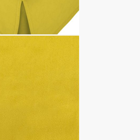
търа: PP пяна
лат
аса
x Д x В)
54 см (Ш х Д)
м
 см (Диам. x Дълж.)
0 кг