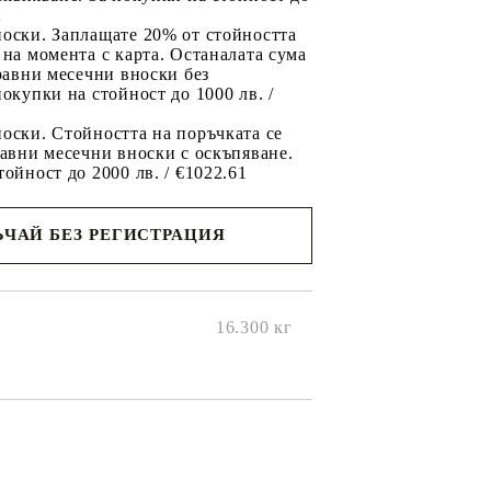
2
носки. Заплащате 20% от стойността
 на момента с карта. Останалата сума
 равни месечни вноски без
покупки на стойност до 1000 лв. /
оски. Стойността на поръчката се
равни месечни вноски с оскъпяване.
тойност до 2000 лв. / €1022.61
ЧАЙ БЕЗ РЕГИСТРАЦИЯ
ще се
ките на
16.300
кг