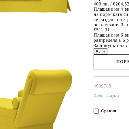
400 лв. / €204,5
Плащане на 4 в
на поръчката си
се разделя на 3
оскъпяване. За 
€511.31
Плащане на 6 вн
разпределя в 6 
За покупки на с
ПОРЪ
Наш представител 
свърже с Вас в рам
работния ден!
4009788
Оцени продукта
Сравни