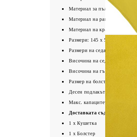
Материал за пълнене на болс
Материал на рамката: Шперп
Материал на краката: Пластм
Размери: 145 x 56 x 70 см (Ш 
Размери на седалката: 110 x 
Височина на седалката: 35 с
Височина на гърба: 35 см
Размер на болстера: Φ11 x 50
Десен подлакътник
Макс. капацитет на тегло: 11
Доставката съдържа:
1 x Кушетка
1 x Болстер