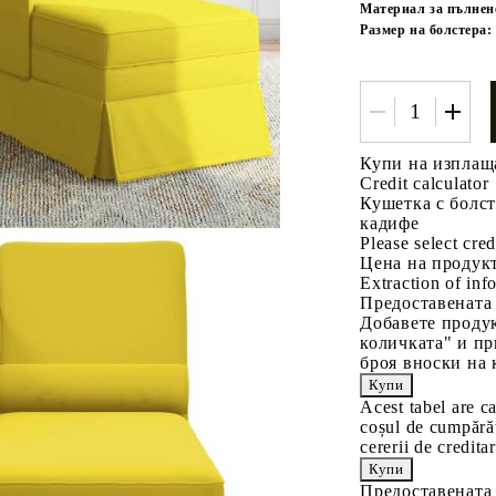
Материал за пълнен
Размер на болстера:
Купи на изплащ
Credit calculator
Кушетка с болст
кадифе
Please select cred
Цена на продукт
Extraction of info
Предоставената
Добавете продук
количката" и пр
броя вноски на 
Acest tabel are c
coșul de cumpărăt
cererii de creditar
Предоставената