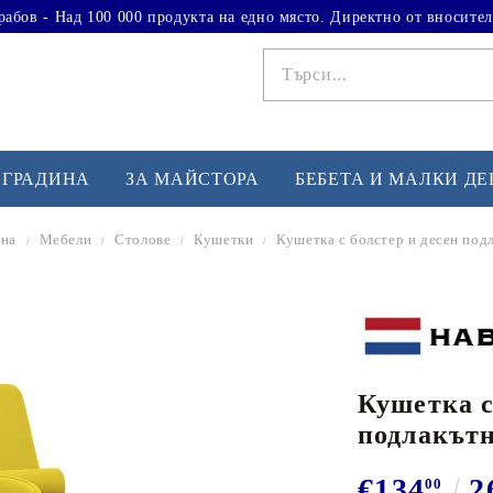
рабов - Над 100 000 продукта на едно място. Директно от вносител
 ГРАДИНА
ЗА МАЙСТОРА
БЕБЕТА И МАЛКИ Д
ина
Мебели
Столове
Кушетки
Кушетка с болстер и десен под
ФИТНЕС УПРАЖНЕНИЯ
А
Вдигане на тежести
Б
Кардио
Бо
любимци
Кушетка с
Йога и пилатес
Бе
подлакътн
Лежанки за упражнения
Хо
Тренажори за баланс
О
€134
2
00