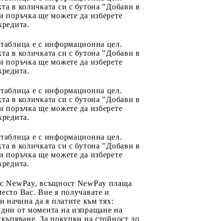
та в количката си с бутона "Добави в
и поръчка ще можете да изберете
кредита.
 таблица е с информационна цел.
та в количката си с бутона "Добави в
и поръчка ще можете да изберете
кредита.
 таблица е с информационна цел.
та в количката си с бутона "Добави в
и поръчка ще можете да изберете
кредита.
 таблица е с информационна цел.
та в количката си с бутона "Добави в
и поръчка ще можете да изберете
кредита.
 с NewPay, всъщност NewPay плаща
есто Вас. Вие я получавате и
ри начина да я платите към тях:
 дни от момента на изпращане на
скъпяване. За покупки на стойност до