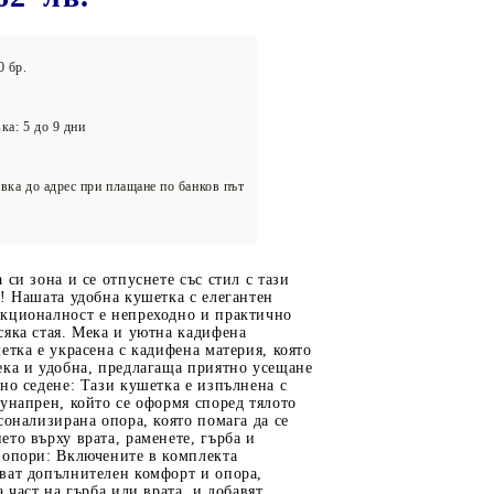
олейбол
0 бр.
ка: 5 до 9 дни
вка до адрес при плащане по банков път
 си зона и се отпуснете със стил с тази
! Нашата удобна кушетка с елегантен
кционалност е непреходно и практично
яка стая. Мека и уютна кадифена
етка е украсена с кадифена материя, която
ека и удобна, предлагаща приятно усещане
но седене: Тази кушетка е изпълнена с
унапрен, който се оформя според тялото
сонализирана опора, която помага да се
то върху врата, раменете, гърба и
 опори: Включените в комплекта
ват допълнителен комфорт и опора,
 част на гърба или врата, и добавят