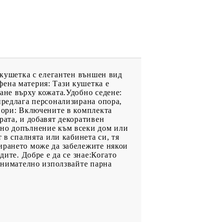
а кушетка с елегантен външен вид
фена материя: Тази кушетка е
ане върху кожата.Удобно седене:
предлага персонализирана опора,
опори: Включените в комплекта
рата, и добавят декоративен
лно допълнение към всеки дом или
 в спалнята или кабинета си, тя
ирането може да забележите някои
дите. Добре е да се знае:Когато
 внимателно използвайте парна