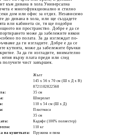
нт към дивана в хола.Универсална
опчета е многофункционално и стилно
секи дом или офис за отдих. Независимо
те до дивана в хола, или ще създадете
ята или кабинета си, тя ще подобри
ищното ви пространство. Добре е да се
спортирането може да забележите някои
особено по полата. За да изглеждат по-
ъчваме да ги изгладите. Добре е да се
ите кутията, може да забележите бръчки
критие. За да ги изгладите, внимателно
 ютия върху плата преди или след
да получите чист завършек.
Жълт
145 x 56 x 70 см (Ш x Д x В)
8721102822568
та:
35 см
а:
Шперплат
а:
110 x 54 см (Ш х Д)
а:
Пластмаса
35 см
ата:
Кадифе (100% полиестер)
тегло:
110 кг
а на кушетката:
Пружина и пяна