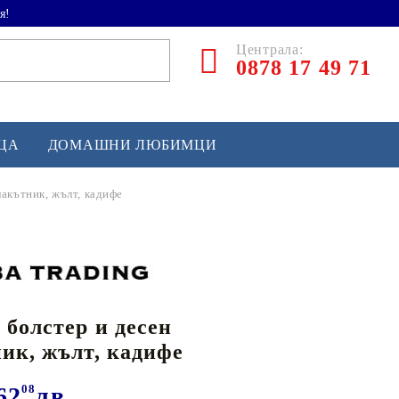
я!
Централа:
0878 17 49 71
ЕЦА
ДОМАШНИ ЛЮБИМЦИ
лакътник, жълт, кадифе
ТЛЕТИКА
аскетбол
кс и бойни изкуства
 болстер и десен
йзбол и софтбол
ик, жълт, кадифе
кей и лакрос
сновно спортно оборудване
62
08
лв.