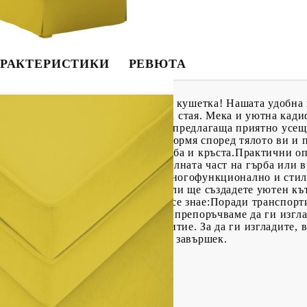
РАКТЕРИСТИКИ
РЕВЮТА
тпуснете със стил с тази страхотна кушетка! Нашата удобн
 практично допълнение към всяка стая. Мека и уютна кади
то е изключително мека и удобна, предлагаща приятно усещ
оеластичен дунапрен, който се оформя според тялото ви и 
ението върху врата, раменете, гърба и кръста.Практични 
 комфорт и опора, особено за долната част на гърба или в
рсална употреба: Тази копчета е многофункционално и сти
 я поставите до дивана в хола, или ще създадете уютен кът
то ви пространство. Добре е да се знае:Поради транспорт
а. За да изглеждат по-подредени, препоръчваме да ги изгла
жите бръчки по текстилното покритие. За да ги изгладите,
глобяването, за да получите чист завършек.
фе (100% полиестер)
етката: Пружина и пяна