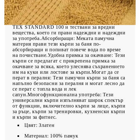
щадящ кожата материал: Тези кърпи са
изработени от 100% пръстенопреден памук,
който е мек, издръжлив и устойчив на
избледняване. Те са сертифицирани по OEKO-
TEX STANDARD 100 и тествани за вредни
вещества, което ги прави надеждни и надеждни
за употреба.Абсорбиращи: Меката памучна
материя прави тези кърпи за баня по-
абсорбиращи и попиват повече вода по време
на почистване.Удобна примка за окачване: Тези
кърпи се предлагат с прикрепена примка за
окачване за всяка, което улеснява съхранението
им на куки или лостове за кърпи.Могат да се
перат в пералня: Тези памучни кърпи за баня са
напълно безопасни за пералня и могат лесно да
се перат с топла вода и лек
сапун.Многофункционална употреба: Тези
универсални кърпи изпълняват широк спектър
от функции, включително кърпи за лице, кърпи
за ръце, кърпи за тренировки, кухненски кърпи
и кърпи за фитнес.
Цвят: Златен
Материал: 100% памук