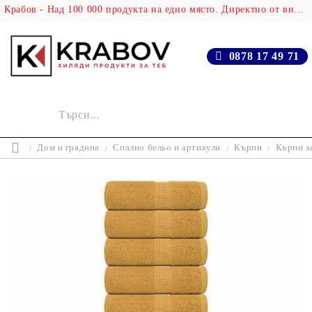
Крабов - Над 100 000 продукта на едно място. Директно от вносителя!
0878 17 49 71
Дом и градина
Спално бельо и артикули
Кърпи
Кърпи з