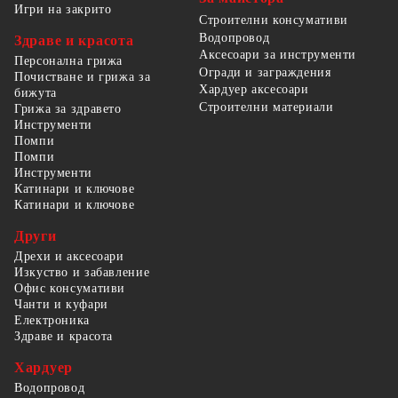
Игри на закрито
Строителни консумативи
Водопровод
Здраве и красота
Аксесоари за инструменти
Персонална грижа
Огради и заграждения
Почистване и грижа за
Хардуер аксесоари
бижута
Строителни материали
Грижа за здравето
Инструменти
Помпи
Помпи
Инструменти
Катинари и ключове
Катинари и ключове
Други
Дрехи и аксесоари
Изкуство и забавление
Офис консумативи
Чанти и куфари
Електроника
Здраве и красота
Хардуер
Водопровод