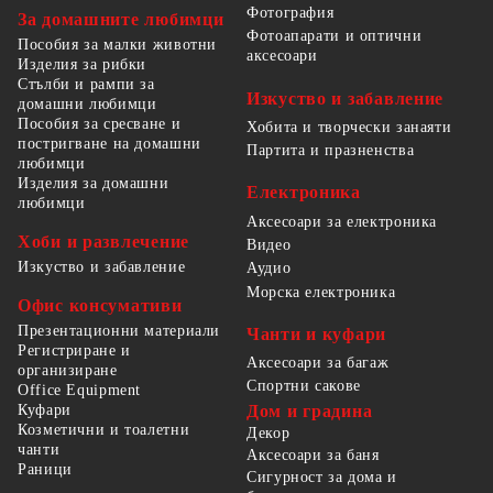
Фотография
За домашните любимци
Фотоапарати и оптични
Пособия за малки животни
аксесоари
Изделия за рибки
Стълби и рампи за
Изкуство и забавление
домашни любимци
Пособия за сресване и
Хобита и творчески занаяти
постригване на домашни
Партита и празненства
любимци
Изделия за домашни
Електроника
любимци
Аксесоари за електроника
Хоби и развлечение
Видео
Изкуство и забавление
Аудио
Морска електроника
Офис консумативи
Презентационни материали
Чанти и куфари
Регистриране и
Аксесоари за багаж
организиране
Спортни сакове
Office Equipment
Куфари
Дом и градина
Козметични и тоалетни
Декор
чанти
Аксесоари за баня
Раници
Сигурност за дома и