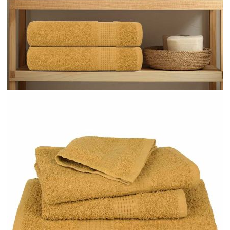
Време за доставка: 5 до 9 дни
Безплатна доставка до адрес при плащане по банков път
Цвят:
Златен
Материал:
100% памук
EAN code:
8721012144439
Размер:
30 x 30 см (Ш x Д)
Име на серията:
FROGN
Купи на изплащане
Credit calculator
Кърпи за пране FROGN 10 бр. Златни 30x30 см 360 г/
м²
Please select credit institution
Цена на продукта:
€21.00
Extraction of information from credit institutions
Предоставената таблица е с информационна цел.