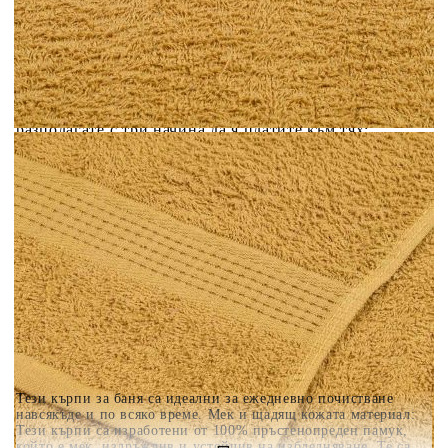
Добавете продукта в количката си с бутона "Добави в
количката" и при поръчка ще можете да изберете броя
вноски на кредита.
Когато плащате с NewPay, всъщност NewPay плаща
поръчката Ви вместо Вас. Вие я получавате и
разполагате с три начина да я платите към тях:
Отложено до 30 дни от момента на изпращане на
поръчката без оскъпяване. За покупки на стойност до
400 лв. / €204,52
Плащане на 4 вноски. Заплащате 20% от стойността на
поръчката си на момента с карта. Останалата сума се
разделя на 3 равни месечни вноски без оскъпяване. За
покупки на стойност до 1000 лв. / €511.31
Плащане на 6 вноски. Стойността на поръчката се
разпределя в 6 равни месечни вноски с оскъпяване. За
покупки на стойност до 2000 лв. / €1022.61
Тези кърпи за баня са идеални за ежедневно почистване
навсякъде и по всяко време. Мек и щадящ кожата материал:
Тези кърпи са изработени от 100% пръстенопреден памук,
който е мек, издръжлив и устойчив на избледняване. Те са