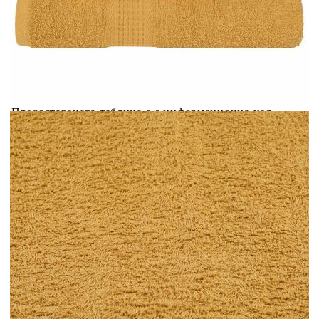
Добавете продукта в количката си с бутона "Добави в
количката" и при поръчка ще можете да изберете броя
вноски на кредита.
Acest tabel are caracter informativ. Adăugați produsul în
coșul de cumpărături unde veți putea selecta detaliile
cererii de creditare.
Предоставената таблица е с информационна цел.
Добавете продукта в количката си с бутона "Добави в
количката" и при поръчка ще можете да изберете броя
вноски на кредита.
Предоставената таблица е с информационна цел.
Добавете продукта в количката си с бутона "Добави в
количката" и при поръчка ще можете да изберете броя
вноски на кредита.
Предоставената таблица е с информационна цел.
Добавете продукта в количката си с бутона "Добави в
количката" и при поръчка ще можете да изберете броя
вноски на кредита.
Предоставената таблица е с информационна цел.