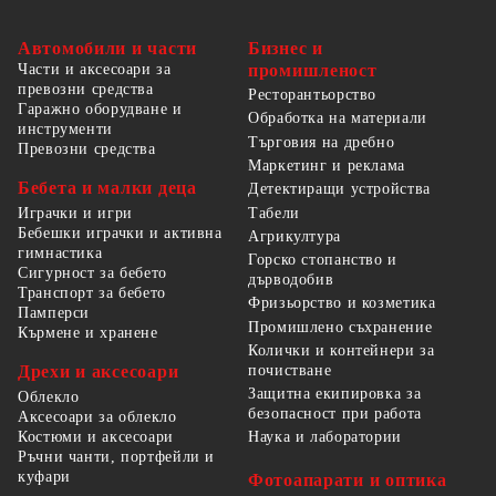
Автомобили и части
Бизнес и
Части и аксесоари за
промишленост
превозни средства
Ресторантьорство
Гаражно оборудване и
Обработка на материали
инструменти
Търговия на дребно
Превозни средства
Маркетинг и реклама
Бебета и малки деца
Детектиращи устройства
Табели
Играчки и игри
Бебешки играчки и активна
Агрикултура
гимнастика
Горско стопанство и
Сигурност за бебето
дърводобив
Транспорт за бебето
Фризьорство и козметика
Памперси
Промишлено съхранение
Кърмене и хранене
Колички и контейнери за
Дрехи и аксесоари
почистване
Защитна екипировка за
Облекло
безопасност при работа
Аксесоари за облекло
Костюми и аксесоари
Наука и лаборатории
Ръчни чанти, портфейли и
куфари
Фотоапарати и оптика