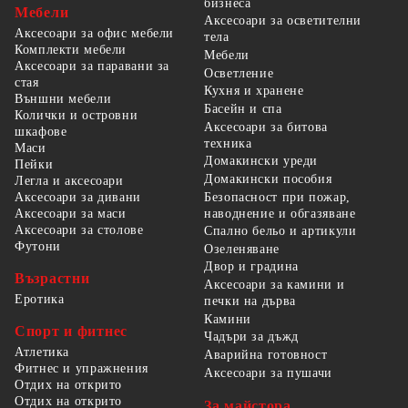
бизнеса
Мебели
Аксесоари за осветителни
Аксесоари за офис мебели
тела
Комплекти мебели
Мебели
Аксесоари за паравани за
Осветление
стая
Кухня и хранене
Външни мебели
Басейн и спа
Колички и островни
Аксесоари за битова
шкафове
техника
Маси
Домакински уреди
Пейки
Домакински пособия
Легла и аксесоари
Безопасност при пожар,
Аксесоари за дивани
наводнение и обгазяване
Аксесоари за маси
Аксесоари за столове
Спално бельо и артикули
Футони
Озеленяване
Двор и градина
Възрастни
Аксесоари за камини и
Еротика
печки на дърва
Камини
Спорт и фитнес
Чадъри за дъжд
Атлетика
Аварийна готовност
Фитнес и упражнения
Аксесоари за пушачи
Отдих на открито
Отдих на открито
За майстора