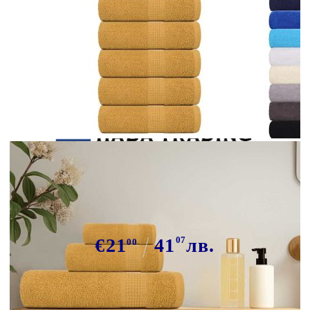
Tweet
Сподели
Кърпи за пране FROGN 10 бр.
Златни 30x30 см 360 г/м²
€21
41
07
лв.
00
В наличност: 6 бр.