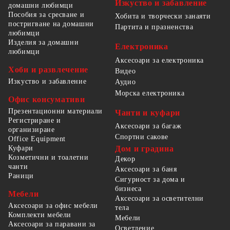
Изкуство и забавление
домашни любимци
Пособия за сресване и
Хобита и творчески занаяти
постригване на домашни
Партита и празненства
любимци
Изделия за домашни
Електроника
любимци
Аксесоари за електроника
Хоби и развлечение
Видео
Изкуство и забавление
Аудио
Морска електроника
Офис консумативи
Презентационни материали
Чанти и куфари
Регистриране и
Аксесоари за багаж
организиране
Спортни сакове
Office Equipment
Куфари
Дом и градина
Козметични и тоалетни
Декор
чанти
Аксесоари за баня
Раници
Сигурност за дома и
бизнеса
Мебели
Аксесоари за осветителни
Аксесоари за офис мебели
тела
Комплекти мебели
Мебели
Аксесоари за паравани за
Осветление