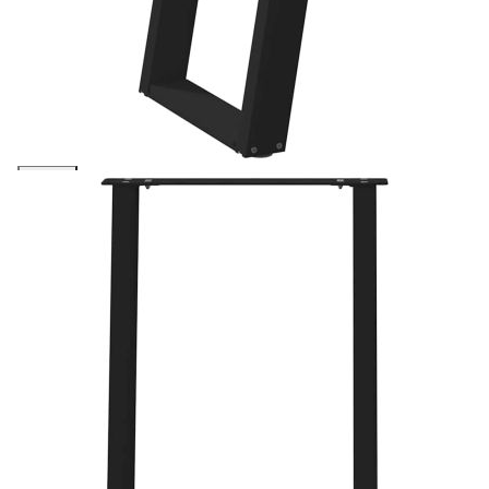
(72-73) см, стомана
Please select credit institution
Цена на продукта:
€69.00
Extraction of information from credit institutions
Предоставената таблица е с информационна цел.
Добавете продукта в количката си с бутона "Добави в
количката" и при поръчка ще можете да изберете броя
вноски на кредита.
Acest tabel are caracter informativ. Adăugați produsul în
coșul de cumpărături unde veți putea selecta detaliile
cererii de creditare.
Предоставената таблица е с информационна цел.
Добавете продукта в количката си с бутона "Добави в
количката" и при поръчка ще можете да изберете броя
вноски на кредита.
Предоставената таблица е с информационна цел.
Добавете продукта в количката си с бутона "Добави в
количката" и при поръчка ще можете да изберете броя
вноски на кредита.