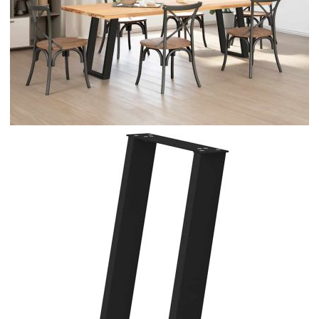
Време за доставка: 5 до 9 дни
Безплатна доставка до адрес при плащане по банков път
Цвят:
Черен
Материал:
Прахово боядисана стомана
EAN code:
8721158314482
Общи размери:
60 x (72-73) см (Ш x В)
Необходим монтаж:
Да
Размери на скобата:
600 x 80 x 4 мм (Д x Ш x В)
Препоръчителна употреба:
трапезарна маса, бюро
Размери на тръбата (1):
80 x 20 x 1,5 мм (Д x Ш x В)
Размери на тръбата (2):
80 x 40 x 1 мм (Д x Ш x В)
Купи на изплащане
Credit calculator
Крака за трапезна маса, U-образни, 2 бр., черни, 60 x