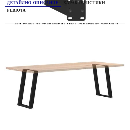
ДЕТАЙЛНО ОПИСАНИЕ
ХАРАКТЕРИСТИКИ
РЕВЮТА
Тези крака за трапезарна маса съчетават форма и
функция. Това е идеален избор за
персонализиране на вашата трапезарна маса.
Издръжлив материал: Този крак за мебелна маса
е изработен от прахово боядисана стомана,
което го прави здрав и дълготраен.Здрава
конструкция: Наклоненият под ъгъл от 80
градуса дизайн на металния крак на масата
гарантира, че той може да поддържа тежък
плот.Практичен дизайн: Този крак за трапезарна
маса включва регулируеми нивелири,
осигуряващи стабилност дори на неравни
подове и минимизиращи драскотините по пода.
Освен това, скобата е с предварително пробити
отвори и включени в доставката винтове, които
могат да се използват за закрепване на крака
към плота на масата (не са включени), което
улеснява сглобяването.Модерна естетика:
Кракът на масата има изчистени линии и
геометричен дизайн, за да подобри цялостния
вид на мебелите. И се съчетава добре с всеки