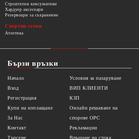
Строителни консумативи
Хардуер аксесоари
Резервоари за съхранение
Спортни стоки
Атлетика
Бързи връзки
Начало
Условия за пазаруване
Вход
ВИП КЛИЕНТИ
Регистрация
КЗП
Купи на изплащане
Онлайн решаване на
За Нас
спорове OPC
Контакт
Рекламации
Търсене
Връщане на стока