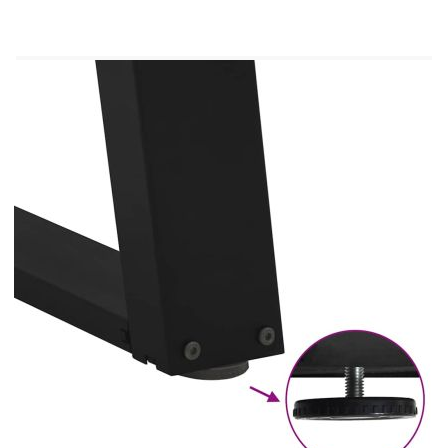
плот за маса с подходящ размер. Полезно е да
знаете:Доставката съдържа само крака за маса,
плотът не е включен.
Цвят: Черен
Материал: Прахово боядисана стомана
Общи размери: 60 x (72-73) см (Ш x В)
Размери на скобата: 600 x 80 x 4 мм (Д x Ш
x В)
Размери на тръбата (1): 80 x 20 x 1,5 мм (Д
x Ш x В)
Размери на тръбата (2): 80 x 40 x 1 мм (Д x
Ш x В)
Наклонена на 80 градуса
U-образна
С регулируеми пластмасови нивелири
Препоръчителна употреба: трапезарна