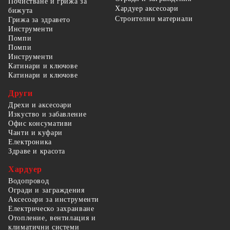
Почистване и грижа за
Хардуер аксесоари
бижута
Строителни материали
Грижа за здравето
Инструменти
Помпи
Помпи
Инструменти
Катинари и ключове
Катинари и ключове
Други
Дрехи и аксесоари
Изкуство и забавление
Офис консумативи
Чанти и куфари
Електроника
Здраве и красота
Хардуер
Водопровод
Огради и заграждения
Аксесоари за инструменти
Електрическо захранване
Отопление, вентилация и
климатични системи