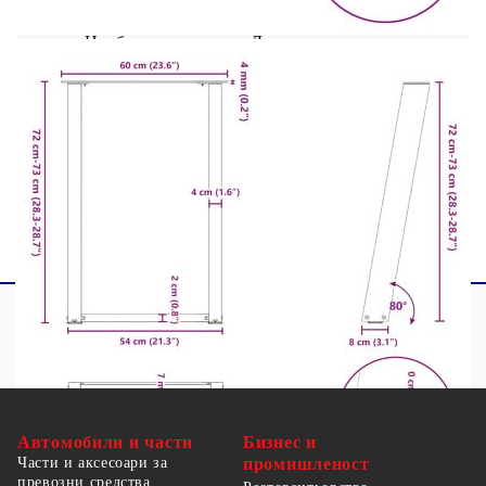
маса, бюро
Необходим монтаж: Да
Доставката съдържа:
2 x Крак за трапезарна маса
Винтове (M5x18mm) за закрепване на
краката към плота на масата
Автомобили и части
Бизнес и
Части и аксесоари за
промишленост
превозни средства