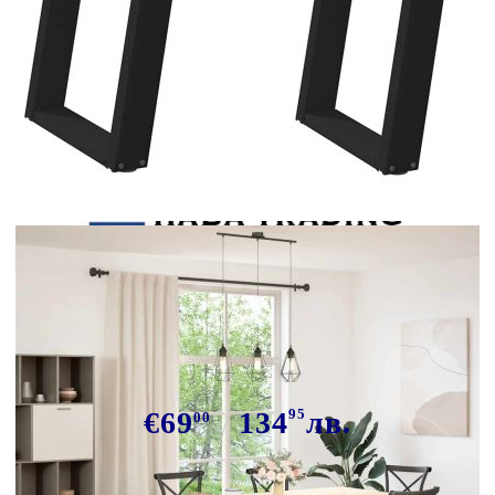
Tweet
Сподели
Крака за трапезна маса, U-
образни, 2 бр., черни, 60 x (72-73)
см, стомана
€69
134
95
лв.
00
В наличност: 57 бр.