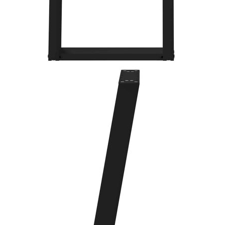
Предоставената таблица е с информационна цел.
Добавете продукта в количката си с бутона "Добави в
количката" и при поръчка ще можете да изберете броя
вноски на кредита.
Предоставената таблица е с информационна цел.
Добавете продукта в количката си с бутона "Добави в
количката" и при поръчка ще можете да изберете броя
вноски на кредита.
Когато плащате с NewPay, всъщност NewPay плаща
поръчката Ви вместо Вас. Вие я получавате и
разполагате с три начина да я платите към тях:
Отложено до 30 дни от момента на изпращане на
поръчката без оскъпяване. За покупки на стойност до
400 лв. / €204,52
Плащане на 4 вноски. Заплащате 20% от стойността на
поръчката си на момента с карта. Останалата сума се
разделя на 3 равни месечни вноски без оскъпяване. За
покупки на стойност до 1000 лв. / €511.31
Плащане на 6 вноски. Стойността на поръчката се
разпределя в 6 равни месечни вноски с оскъпяване. За
покупки на стойност до 2000 лв. / €1022.61