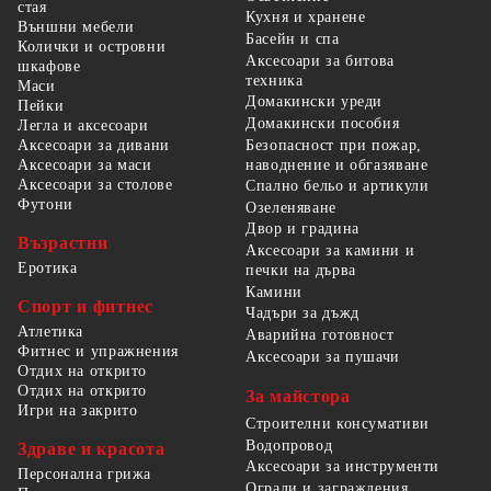
стая
Кухня и хранене
Външни мебели
Басейн и спа
Колички и островни
Аксесоари за битова
шкафове
техника
Маси
Домакински уреди
Пейки
Домакински пособия
Легла и аксесоари
Безопасност при пожар,
Аксесоари за дивани
наводнение и обгазяване
Аксесоари за маси
Аксесоари за столове
Спално бельо и артикули
Футони
Озеленяване
Двор и градина
Възрастни
Аксесоари за камини и
Еротика
печки на дърва
Камини
Спорт и фитнес
Чадъри за дъжд
Атлетика
Аварийна готовност
Фитнес и упражнения
Аксесоари за пушачи
Отдих на открито
Отдих на открито
За майстора
Игри на закрито
Строителни консумативи
Водопровод
Здраве и красота
Аксесоари за инструменти
Персонална грижа
Огради и заграждения