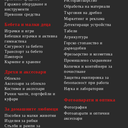
Ресторантьорство
Гаражно оборудване и
Обработка на материали
инструменти
Търговия на дребно
Превозни средства
Маркетинг и реклама
Бебета и малки деца
Детектиращи устройства
Табели
Играчки и игри
Бебешки играчки и активна
Агрикултура
гимнастика
Горско стопанство и
Сигурност за бебето
дърводобив
Транспорт за бебето
Фризьорство и козметика
Памперси
Промишлено съхранение
Кърмене и хранене
Колички и контейнери за
Дрехи и аксесоари
почистване
Защитна екипировка за
Облекло
безопасност при работа
Аксесоари за облекло
Костюми и аксесоари
Наука и лаборатории
Ръчни чанти, портфейли и
куфари
Фотоапарати и оптика
Фотография
За домашните любимци
Фотоапарати и оптични
Пособия за малки животни
аксесоари
Изделия за рибки
Стълби и рампи за