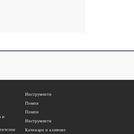
Инструменти
Помпи
Помпи
а и
Инструменти
етителни
Катинари и ключове