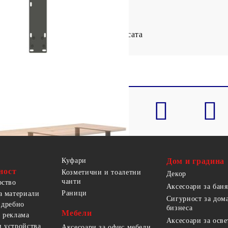
пване на краката към плота на масата
Куфари
Дом и градина
ност
Козметични и тоалетни
Декор
чанти
рство
Аксесоари за баня
Раници
а материали
Сигурност за дом
 дребно
бизнеса
Мебели
 реклама
Аксесоари за осв
 устройства
Аксесоари за офис мебели