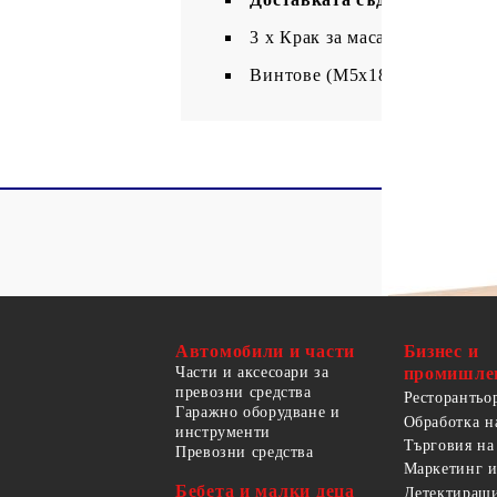
3 x Крак за маса за хранене
Винтове (M5x18 мм) за закре
Автомобили и части
Бизнес и
Части и аксесоари за
промишле
превозни средства
Ресторантьо
Гаражно оборудване и
Обработка н
инструменти
Търговия на
Превозни средства
Маркетинг и
Бебета и малки деца
Детектиращи