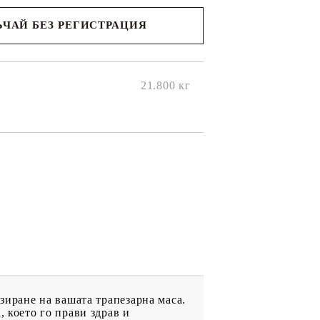
ЧАЙ БЕЗ РЕГИСТРАЦИЯ
ще се
ките на
21.800
кг
изиране на вашата трапезарна маса.
, което го прави здрав и