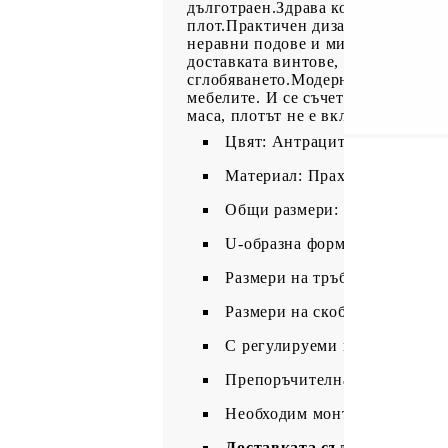
дълготраен.Здрава конструкция: К
плот.Практичен дизайн: Този крак
неравни подове и минимизиращи д
доставката винтове, които могат д
сглобяването.Модерна естетика: К
мебелите. И се съчетава добре с в
маса, плотът не е включен.
Цвят: Антрацит
Материал: Прахово боядисан
Общи размери: 80 x (72-73) с
U-образна форма
Размери на тръбата: 80 x 40 
Размери на скобата: 800 x 80
С регулируеми пластмасови 
Препоръчителна употреба: ма
Необходим монтаж: Да
Доставката съдържа: