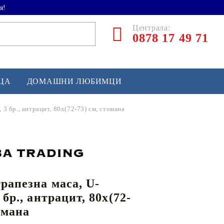
я!
Централа:
0878 17 49 71
ЕЦА
ДОМАШНИ ЛЮБИМЦИ
 3 бр., антрацит, 80x(72-73) см, стомана
ТЛЕТИКА
аскетбол
кс и бойни изкуства
трапезна маса, U-
йзбол и софтбол
 бр., антрацит, 80x(72-
кей и лакрос
омана
сновно спортно оборудване