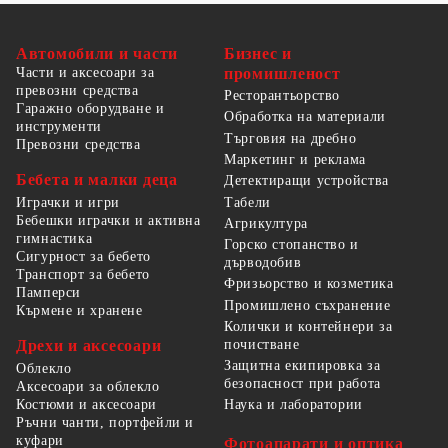
Автомобили и части
Бизнес и
Части и аксесоари за
промишленост
превозни средства
Ресторантьорство
Гаражно оборудване и
Обработка на материали
инструменти
Търговия на дребно
Превозни средства
Маркетинг и реклама
Бебета и малки деца
Детектиращи устройства
Табели
Играчки и игри
Бебешки играчки и активна
Агрикултура
гимнастика
Горско стопанство и
Сигурност за бебето
дърводобив
Транспорт за бебето
Фризьорство и козметика
Памперси
Промишлено съхранение
Кърмене и хранене
Колички и контейнери за
Дрехи и аксесоари
почистване
Защитна екипировка за
Облекло
безопасност при работа
Аксесоари за облекло
Костюми и аксесоари
Наука и лаборатории
Ръчни чанти, портфейли и
куфари
Фотоапарати и оптика