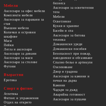
бизнеса
Мебели
Аксесоари за осветителни
Аксесоари за офис мебели
тела
Комплекти мебели
Мебели
Аксесоари за паравани за
Осветление
стая
Кухня и хранене
Външни мебели
Басейн и спа
Колички и островни
Аксесоари за битова
шкафове
техника
Маси
Домакински уреди
Пейки
Домакински пособия
Легла и аксесоари
Безопасност при пожар,
Аксесоари за дивани
наводнение и обгазяване
Аксесоари за маси
Аксесоари за столове
Спално бельо и артикули
Футони
Озеленяване
Двор и градина
Възрастни
Аксесоари за камини и
Еротика
печки на дърва
Камини
Спорт и фитнес
Чадъри за дъжд
Атлетика
Аварийна готовност
Фитнес и упражнения
Аксесоари за пушачи
Отдих на открито