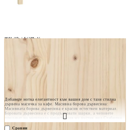
Когато плащате с NewPay, всъщност NewPay плаща
поръчката Ви вместо Вас. Вие я получавате и
разполагате с три начина да я платите към тях:
Отложено до 30 дни от момента на изпращане на
поръчката без оскъпяване. За покупки на стойност до
400 лв. / €204,52
Плащане на 4 вноски. Заплащате 20% от стойността на
поръчката си на момента с карта. Останалата сума се
разделя на 3 равни месечни вноски без оскъпяване. За
покупки на стойност до 1000 лв. / €511.31
Плащане на 6 вноски. Стойността на поръчката се
разпределя в 6 равни месечни вноски с оскъпяване. За
покупки на стойност до 2000 лв. / €1022.61
Добавете нотка елегантност към вашия дом с тази стилна
дървена масичка за кафе. Масивна борова дървесина:
Масивната борова дървесина е красив естествен материал.
Боровата дървесина е с продълговати шарки, а чеповете
придават на материала характерния му рустик вид.Стабилна
рамка: Дървената рамка осигурява здравина и
стабилност.Стабилен плот: Здравият плот е идеален и за
Сравни