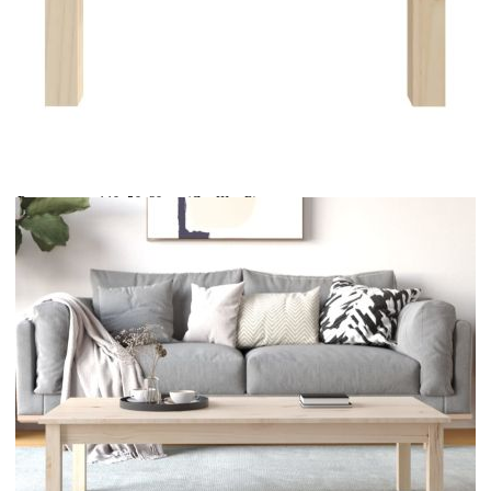
Време за доставка: 5 до 9 дни
Безплатна доставка до адрес при плащане по банков път
Материал:
Масивна борова дървесина (необработена)
Размери:
110x50x30 см (Д x Ш x В)
EAN code:
8720287188377
Купи на изплащане
Credit calculator
Кафе маса, 110x50x30 см, борово дърво масив
Please select credit institution
Цена на продукта:
€65.00
Extraction of information from credit institutions
Предоставената таблица е с информационна цел.
Добавете продукта в количката си с бутона "Добави в
количката" и при поръчка ще можете да изберете броя
вноски на кредита.