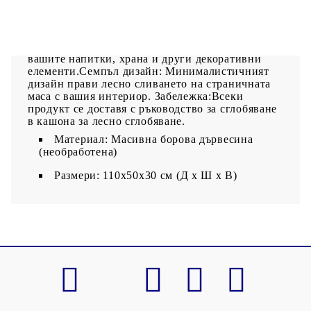
придават на материала характерния му рустик
вид.Стабилна рамка: Дървената рамка
осигурява здравина и стабилност.Стабилен
плот: Здравият плот е идеален и за поставяне на
вашите напитки, храна и други декоративни
елементи.Семпъл дизайн: Минималистичният
дизайн прави лесно сливането на страничната
маса с вашия интериор. Забележка:Всеки
продукт се доставя с ръководство за сглобяване
в кашона за лесно сглобяване.
Материал: Масивна борова дървесина
(необработена)
Размери: 110x50x30 см (Д x Ш x В)