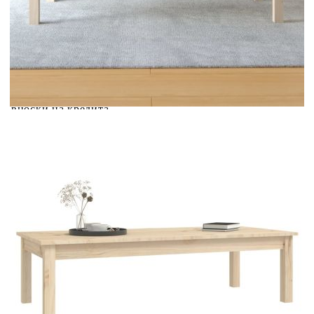
Acest tabel are caracter informativ. Adăugați produsul în
coșul de cumpărături unde veți putea selecta detaliile
cererii de creditare.
Предоставената таблица е с информационна цел.
Добавете продукта в количката си с бутона "Добави в
количката" и при поръчка ще можете да изберете броя
вноски на кредита.
Предоставената таблица е с информационна цел.
Добавете продукта в количката си с бутона "Добави в
количката" и при поръчка ще можете да изберете броя
вноски на кредита.
Предоставената таблица е с информационна цел.
Добавете продукта в количката си с бутона "Добави в
количката" и при поръчка ще можете да изберете броя
вноски на кредита.
Предоставената таблица е с информационна цел.
Добавете продукта в количката си с бутона "Добави в
количката" и при поръчка ще можете да изберете броя
вноски на кредита.