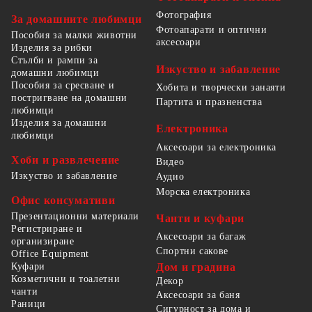
Фотография
За домашните любимци
Фотоапарати и оптични
Пособия за малки животни
аксесоари
Изделия за рибки
Стълби и рампи за
Изкуство и забавление
домашни любимци
Пособия за сресване и
Хобита и творчески занаяти
постригване на домашни
Партита и празненства
любимци
Изделия за домашни
Електроника
любимци
Аксесоари за електроника
Хоби и развлечение
Видео
Изкуство и забавление
Аудио
Морска електроника
Офис консумативи
Презентационни материали
Чанти и куфари
Регистриране и
Аксесоари за багаж
организиране
Спортни сакове
Office Equipment
Куфари
Дом и градина
Козметични и тоалетни
Декор
чанти
Аксесоари за баня
Раници
Сигурност за дома и