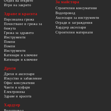
Отдих на открито
За майстора
Игри на закрито
Строителни консумативи
Водопровод
Здраве и красота
Аксесоари за инструменти
Персонална грижа
Огради и заграждения
Почистване и грижа за
Хардуер аксесоари
бижута
Строителни материали
Грижа за здравето
Инструменти
Помпи
Помпи
Инструменти
Катинари и ключове
Катинари и ключове
Други
Дрехи и аксесоари
Изкуство и забавление
Офис консумативи
Чанти и куфари
Електроника
Здраве и красота
Хардуер
Водопровод