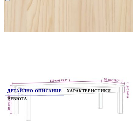
поставяне на вашите напитки, храна и други декоративни
елементи.Семпъл дизайн: Минималистичният дизайн прави
лесно сливането на страничната маса с вашия интериор.
ПОРЪЧАЙ БЕЗ РЕГИСТРАЦИЯ
Забележка:Всеки продукт се доставя с ръководство за
сглобяване в кашона за лесно сглобяване.
Наш представител ще се свърже с Вас в рамките на работния ден!
814234
7.140
кг
Оцени продукта
ДЕТАЙЛНО ОПИСАНИЕ
ХАРАКТЕРИСТИКИ
РЕВЮТА
Добавете нотка елегантност към вашия дом с
тази стилна дървена масичка за кафе. Масивна
борова дървесина: Масивната борова дървесина
е красив естествен материал. Боровата
дървесина е с продълговати шарки, а чеповете