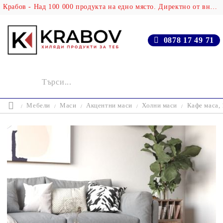
Крабов - Над 100 000 продукта на едно място. Директно от вносителя!
0878 17 49 71
Мебели
Маси
Акцентни маси
Холни маси
Кафе маса,