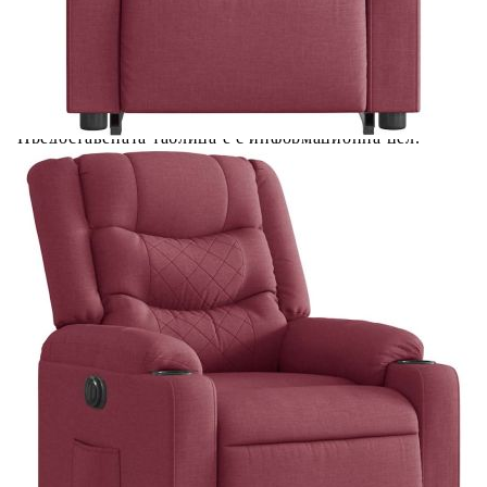
Предоставената таблица е с информационна цел.
Добавете продукта в количката си с бутона "Добави в
количката" и при поръчка ще можете да изберете броя
вноски на кредита.
Предоставената таблица е с информационна цел.
Добавете продукта в количката си с бутона "Добави в
количката" и при поръчка ще можете да изберете броя
вноски на кредита.
Предоставената таблица е с информационна цел.
Добавете продукта в количката си с бутона "Добави в
количката" и при поръчка ще можете да изберете броя
вноски на кредита.
Когато плащате с NewPay, всъщност NewPay плаща
поръчката Ви вместо Вас. Вие я получавате и
разполагате с три начина да я платите към тях:
Отложено до 30 дни от момента на изпращане на
поръчката без оскъпяване. За покупки на стойност до
400 лв. / €204,52
Плащане на 4 вноски. Заплащате 20% от стойността на
поръчката си на момента с карта. Останалата сума се