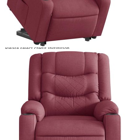
Мощност на електромотора:
100-240 V~, 50-60 Hz
Купи на изплащане
Credit calculator
Електрически изправящ реклайнер стол,
виненочервен, текстил
Please select credit institution
Цена на продукта:
€368.00
Extraction of information from credit institutions
Предоставената таблица е с информационна цел.
Добавете продукта в количката си с бутона "Добави в
количката" и при поръчка ще можете да изберете броя
вноски на кредита.
Acest tabel are caracter informativ. Adăugați produsul în
coșul de cumpărături unde veți putea selecta detaliile
cererii de creditare.
Предоставената таблица е с информационна цел.
Добавете продукта в количката си с бутона "Добави в
количката" и при поръчка ще можете да изберете броя
вноски на кредита.