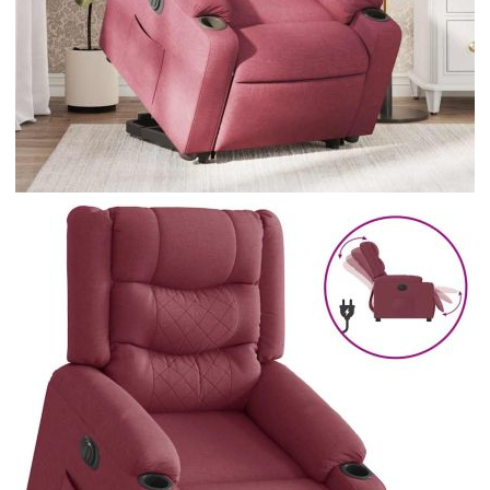
Време за доставка: 5 до 9 дни
Безплатна доставка до адрес при плащане по банков път
Цвят:
Виненочервен
Материал:
Плат (100% полиестер), метал,
шперплат
EAN code:
8721158417374
Височина на седалката от
43,5-44,5 см
земята:
Дълбочина на седалката:
58,5 см
Ширина на седалката:
50 см
Височина на подлакътника от
56,5 см
земята:
Размери в легнало положение:
77 x 149,5 x 79 см (Ш x Д x В)
Пълнежен материал:
Дунапрен, PP влакна
Размери в седнало положение:
77 x 93 x 99 см (Ш x Д x В)
Макс. капацитет на тегло:
110 кг
Вход на електромотора:
DC 24 V, 1,5 A