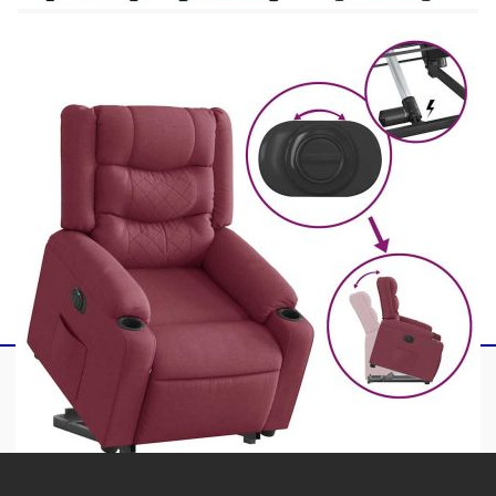
Съобразете се с риска от открит огън и други
източници на силна топлина в близост до
продукта. Максимално 110 кг на седалка. Този
уред може да се използва от деца на възраст от 8
години нагоре и от лица с намалени физически,
сетивни или умствени способности или с липса
на опит и познания, ако са получили надзор или
инструкции относно използването на уреда по
безопасен начин и разбират свързаните с това
опасности. Децата не трябва да си играят с
уреда. Децата не трябва да почистват и да
извършват потребителска поддръжка без надзор.