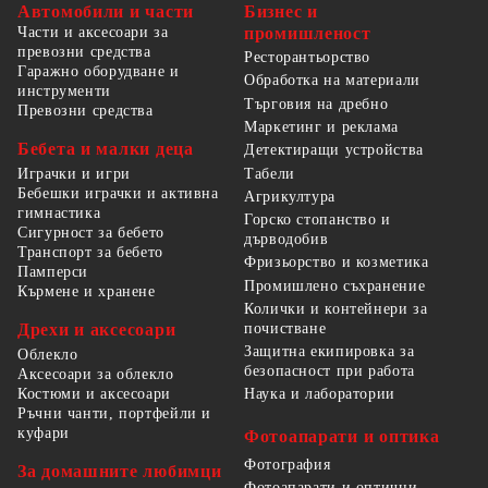
Автомобили и части
Бизнес и
Части и аксесоари за
промишленост
превозни средства
Ресторантьорство
Гаражно оборудване и
Обработка на материали
инструменти
Търговия на дребно
Превозни средства
Маркетинг и реклама
Бебета и малки деца
Детектиращи устройства
Табели
Играчки и игри
Бебешки играчки и активна
Агрикултура
гимнастика
Горско стопанство и
Сигурност за бебето
дърводобив
Транспорт за бебето
Фризьорство и козметика
Памперси
Промишлено съхранение
Кърмене и хранене
Колички и контейнери за
Дрехи и аксесоари
почистване
Защитна екипировка за
Облекло
безопасност при работа
Аксесоари за облекло
Костюми и аксесоари
Наука и лаборатории
Ръчни чанти, портфейли и
куфари
Фотоапарати и оптика
Фотография
За домашните любимци
Фотоапарати и оптични