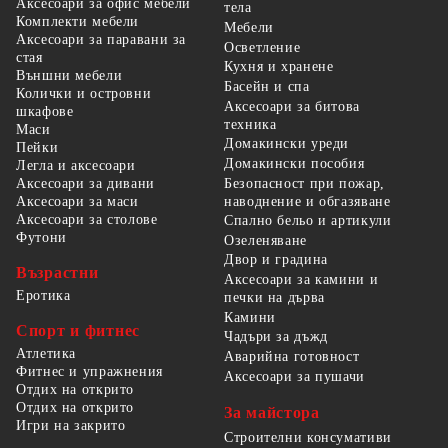
Аксесоари за офис мебели
тела
Комплекти мебели
Мебели
Аксесоари за паравани за
Осветление
стая
Кухня и хранене
Външни мебели
Басейн и спа
Колички и островни
Аксесоари за битова
шкафове
техника
Маси
Домакински уреди
Пейки
Домакински пособия
Легла и аксесоари
Безопасност при пожар,
Аксесоари за дивани
наводнение и обгазяване
Аксесоари за маси
Аксесоари за столове
Спално бельо и артикули
Футони
Озеленяване
Двор и градина
Възрастни
Аксесоари за камини и
Еротика
печки на дърва
Камини
Спорт и фитнес
Чадъри за дъжд
Атлетика
Аварийна готовност
Фитнес и упражнения
Аксесоари за пушачи
Отдих на открито
Отдих на открито
За майстора
Игри на закрито
Строителни консумативи