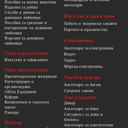
Пособия за малки животни
аксесоари
Изделия за рибки
Стълби и рампи за
Изкуство и забавление
домашни любимци
Пособия за сресване и
Хобита и творчески занаяти
постригване на домашни
Партита и празненства
любимци
Изделия за домашни
Електроника
любимци
Аксесоари за електроника
Хоби и развлечение
Видео
Изкуство и забавление
Аудио
Морска електроника
Офис консумативи
Презентационни материали
Чанти и куфари
Регистриране и
Аксесоари за багаж
организиране
Спортни сакове
Office Equipment
Куфари
Дом и градина
Козметични и тоалетни
Декор
чанти
Аксесоари за баня
Раници
Сигурност за дома и
бизнеса
Мебели
Аксесоари за осветителни