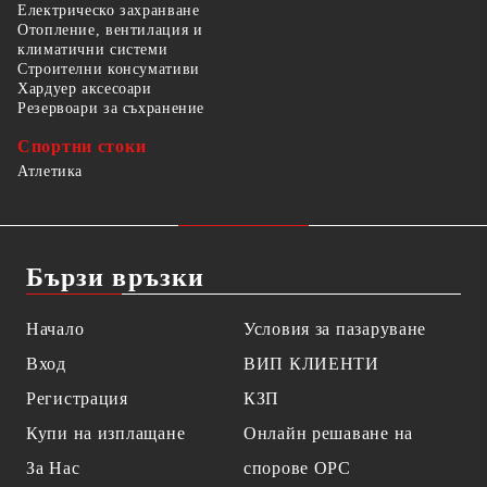
Електрическо захранване
Отопление, вентилация и
климатични системи
Строителни консумативи
Хардуер аксесоари
Резервоари за съхранение
Спортни стоки
Атлетика
Бързи връзки
Начало
Условия за пазаруване
Вход
ВИП КЛИЕНТИ
Регистрация
КЗП
Купи на изплащане
Онлайн решаване на
За Нас
спорове OPC