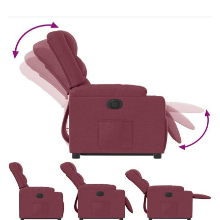
см (Ш x Д x В)
Размери в легнало положение: 77 x 149,5 x
79 см (Ш x Д x В)
Ширина на седалката: 50 см
Дълбочина на седалката: 58,5 см
Височина на седалката от земята: 43,5-44,5
см
Височина на подлакътника от земята: 56,5
см
С електромотор за автоматично регулиране
на облегалката и опората за крака
Вход на електромотора: DC 24 V, 1,5 A
Мощност на електромотора: 100-240 V~,
50-60 Hz
Макс. капацитет на тегло: 110 кг
Необходим е монтаж