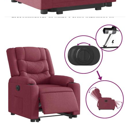
отстрани на стола. Тази функция позволява
максимален наклон от 135 градуса. Освен това
облегалката може да се върне автоматично на
първоначалното си място с лесно натискане на
бутона.Удобно седене: Дебело подплатената
седалка, облегалка и широки подлакътници,
покрити с текстил, осигуряват уютно и топло
усещане, което ви кара да се чувствате като в
прегръдка, докато седите. Тъканта се отличава
със семпъл и изчистен вид и е дишаща и
издръжлива.Удобен страничен джоб: Този
фотьойл има страничен джоб, за да държите
основните си вещи леснодостъпни.Здрава и
стабилна рамка: Рамката, изработена от дърво и
метал, осигурява здрава структура и стабилност.
Този накланящ се фотьойл е удобен и
издръжлив.
Цвят: Виненочервен
Материал: Плат (100% полиестер), метал,
шперплат
Пълнежен материал: Дунапрен, PP влакна
Размери в седнало положение: 77 x 93 x 99