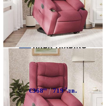
Tweet
Сподели
Електрически изправящ
реклайнер стол, виненочервен,
текстил
€368
719
75
лв.
00
В наличност: 1 бр.