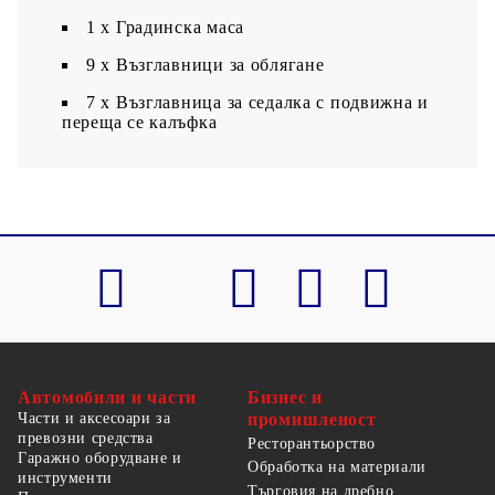
1 х Градинска маса
9 x Възглавници за облягане
7 x Възглавница за седалка с подвижна и
переща се калъфка
Автомобили и части
Бизнес и
Части и аксесоари за
промишленост
превозни средства
Ресторантьорство
Гаражно оборудване и
Обработка на материали
инструменти
Търговия на дребно