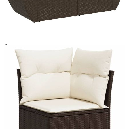
седалката:
Материал на покритието:
Плат (100% полиестер)
Материал за пълнеж на
Дунапрен
възглавницата за сядане:
Материал за пълнеж на
Памучни влакна
облегалката:
Купи на изплащане
Credit calculator
Градински комплект с възглавници, 8 части, кафяв,
полиратан
Please select credit institution
Цена на продукта:
€630.00
Extraction of information from credit institutions
Предоставената таблица е с информационна цел.
Добавете продукта в количката си с бутона "Добави в
количката" и при поръчка ще можете да изберете броя
вноски на кредита.
Acest tabel are caracter informativ. Adăugați produsul în
coșul de cumpărături unde veți putea selecta detaliile
cererii de creditare.