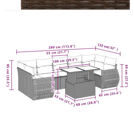
Необходим е монтаж
Ъглова седалка:
Цвят: Кафяв
Материал: PE ратан, прахово боядисана
стомана
Размери: 62 x 62 x 69 см (Ш x Д x В)
Размери на седалката: 55 x 55 cм (Ш x Д)
Височина на седалката от земята: 37 см
Централна седалка:
Цвят: Кафяв
Материал: PE ратан, прахово боядисана
стомана
Размери: 55 x 62 x 69 см (Ш x Д x В)
Размери на седалката: 55 x 55 cм (Ш x Д)