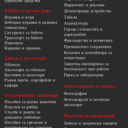
Превозни средства
Маркетинг и реклама
Бебета и малки деца
Детектиращи устройства
Табели
Играчки и игри
Бебешки играчки и активна
Агрикултура
гимнастика
Горско стопанство и
Сигурност за бебето
дърводобив
Транспорт за бебето
Фризьорство и козметика
Памперси
Промишлено съхранение
Кърмене и хранене
Колички и контейнери за
Дрехи и аксесоари
почистване
Защитна екипировка за
Облекло
безопасност при работа
Аксесоари за облекло
Костюми и аксесоари
Наука и лаборатории
Ръчни чанти, портфейли и
куфари
Фотоапарати и оптика
Фотография
За домашните любимци
Фотоапарати и оптични
Пособия за малки животни
аксесоари
Изделия за рибки
Стълби и рампи за
Изкуство и забавление
домашни любимци
Пособия за сресване и
Хобита и творчески занаяти
постригване на домашни