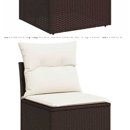
Предоставената таблица е с информационна цел.
Добавете продукта в количката си с бутона "Добави в
количката" и при поръчка ще можете да изберете броя
вноски на кредита.
Предоставената таблица е с информационна цел.
Добавете продукта в количката си с бутона "Добави в
количката" и при поръчка ще можете да изберете броя
вноски на кредита.
Предоставената таблица е с информационна цел.
Добавете продукта в количката си с бутона "Добави в
количката" и при поръчка ще можете да изберете броя
вноски на кредита.
Предоставената таблица е с информационна цел.
Добавете продукта в количката си с бутона "Добави в
количката" и при поръчка ще можете да изберете броя
вноски на кредита.
Когато плащате с NewPay, всъщност NewPay плаща
поръчката Ви вместо Вас. Вие я получавате и
разполагате с три начина да я платите към тях:
Отложено до 30 дни от момента на изпращане на