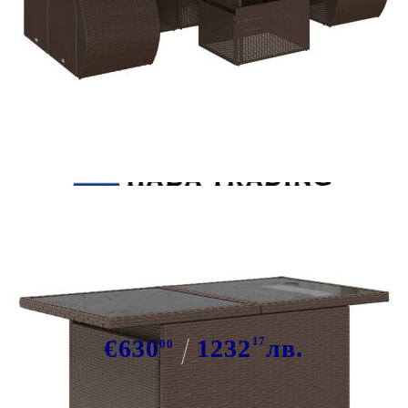
Tweet
Сподели
Градински комплект с
възглавници, 8 части, кафяв,
полиратан
€630
1232
17
лв.
00
В наличност: 1 бр.