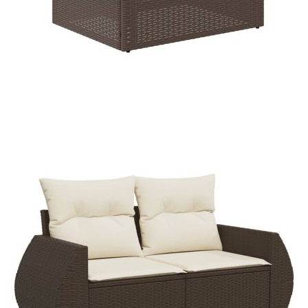
Време за доставка: 5 до 9 дни
Безплатна доставка до адрес при плащане по банков път
Цвят:
Кремавобял
Материал:
PE ратан, прахово боядисана
стомана, закалено стъкло
Размери:
100 x 55 x 44/73 см (Д x Ш x В)
EAN code:
8721102415463
Височина на седалката от
37 см
земята:
Височина на подлакътника от
55 см
земята:
Размери на седалката:
55 x 55 cм (Ш x Д)
Размери на възглавницата за
55 x 45 x 13 см (Д х Ш x Деб)
облягане:
Максимален капацитет на
110 кг
натоварване (на място):
Размери на възглавницата на
55 x 55 x 3 см (Ш x Д x Деб)