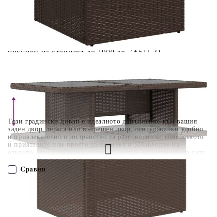
поръчката без оскъпяване. За покупки на стойност до
400 лв. / €204,52
Плащане на 4 вноски. Заплащате 20% от стойността на
поръчката си на момента с карта. Останалата сума се
разделя на 3 равни месечни вноски без оскъпяване. За
покупки на стойност до 1000 лв. / €511.31
Плащане на 6 вноски. Стойността на поръчката се
разпределя в 6 равни месечни вноски с оскъпяване. За
покупки на стойност до 2000 лв. / €1022.61
Този градински диван е идеалното допълнение към вашия
заден двор, тераса или вътрешен двор, осигурявайки удобно
и привлекателно пространство за разговори със семейството
и приятелите или просто за почивка и забавление на
открито. Издръжлив материал: PE ратан, известен също като
полиратан, е здрав синтетичен материал с малко необходима
поддръжка, който прилича на естествен ратан. Той е лек,
Сравни
лесен за почистване и често се използва за външни мебели
поради своята издръжливост и устойчивост на атмосферни
влияния.Регулируем плот: Плотът може да се повдигне, за да
ПОРЪЧАЙ БЕЗ РЕГИСТРАЦИЯ
направи масата по-висока, което трансформира външната
маса от маса за кафе в маса за хранене. Идеална е за гости
или за хранене навън.Удобна седалка: Тази мебел за открито,
Наш представител ще се свърже с Вас в рамките на работния ден!