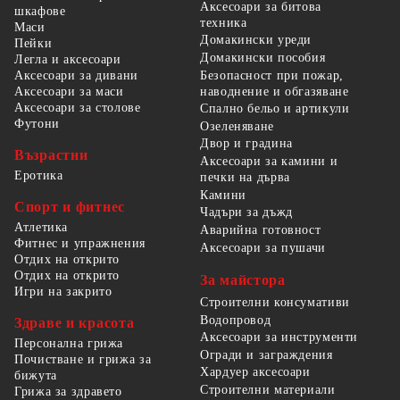
Аксесоари за битова
шкафове
техника
Маси
Домакински уреди
Пейки
Домакински пособия
Легла и аксесоари
Безопасност при пожар,
Аксесоари за дивани
наводнение и обгазяване
Аксесоари за маси
Аксесоари за столове
Спално бельо и артикули
Футони
Озеленяване
Двор и градина
Възрастни
Аксесоари за камини и
Еротика
печки на дърва
Камини
Спорт и фитнес
Чадъри за дъжд
Атлетика
Аварийна готовност
Фитнес и упражнения
Аксесоари за пушачи
Отдих на открито
Отдих на открито
За майстора
Игри на закрито
Строителни консумативи
Водопровод
Здраве и красота
Аксесоари за инструменти
Персонална грижа
Огради и заграждения
Почистване и грижа за
Хардуер аксесоари
бижута
Строителни материали
Грижа за здравето