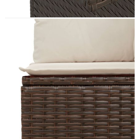
използва за външни мебели поради своята
издръжливост и устойчивост на атмосферни
влияния.Регулируем плот: Плотът може да се
повдигне, за да направи масата по-висока, което
трансформира външната маса от маса за кафе в
маса за хранене. Идеална е за гости или за
хранене навън.Удобна седалка: Тази мебел за
открито, снабдена с плътно подплатени
възглавници, предлага удобство при
сядане.Калъф, който може да се сваля и може да
се пере: Тези възглавници за седалки имат
подвижни калъфи за лесно пране и
поддръжка.Модулен дизайн: Този комплект
външни мебели има модулен дизайн, което го
прави напълно гъвкав и лесен за преместване,
така че можете да създадете персонализирана
подредба на външни мебели. Добре е да се
знае:За да сте сигурни, че вашите външни
мебели ще останат красиви, ви препоръчваме да
ги защитите с водоустойчиво покривало.
Максимален капацитет на натоварване (на
място): 110 кг
UV устойчив