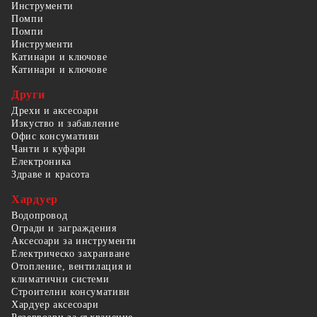
Инструменти
Помпи
Помпи
Инструменти
Катинари и ключове
Катинари и ключове
Други
Дрехи и аксесоари
Изкуство и забавление
Офис консумативи
Чанти и куфари
Електроника
Здраве и красота
Хардуер
Водопровод
Огради и заграждения
Аксесоари за инструменти
Електрическо захранване
Отопление, вентилация и
климатични системи
Строителни консумативи
Хардуер аксесоари