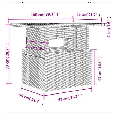
Височина на седалката от земята: 37 см
Модул с подлакътници:
Цвят: Кафяв
Материал: PE ратан, прахово боядисана
стомана
Размери: 70 x 62 x 69 см (Ш x Д x В)
Размери на седалката: 55 x 55 cм (Ш x Д)
Височина на седалката от земята: 37 см
Височина на подлакътника от земята: 55 см
Маса:
Цвят: Кафяв
Материал: PE ратан, прахово боядисана
стомана, закалено стъкло
Размери: 100 x 55 x 44/73 см (Д x Ш x В)