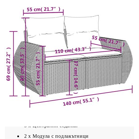
Възглавница:
Цвят: Кремавобял
Материал на покритието: Плат (100%
полиестер)
Материал за пълнеж на възглавницата за
сядане: Дунапрен
Материал за пълнеж на облегалката:
Памучни влакна
Размери на възглавницата на седалката: 55
x 55 x 3 см (Ш x Д x Деб)
Размери на възглавницата за облягане: 55 x
45 x 13 см (Д х Ш x Деб)
Доставката съдържа:
2 x Ъглови модула
3 x Централни седалки
2 x Модула с подлакътници