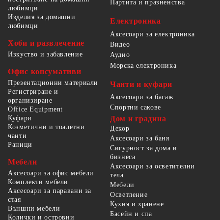
Партита и празненства
любимци
Изделия за домашни
Електроника
любимци
Аксесоари за електроника
Хоби и развлечение
Видео
Изкуство и забавление
Аудио
Морска електроника
Офис консумативи
Презентационни материали
Чанти и куфари
Регистриране и
Аксесоари за багаж
организиране
Спортни сакове
Office Equipment
Куфари
Дом и градина
Козметични и тоалетни
Декор
чанти
Аксесоари за баня
Раници
Сигурност за дома и
бизнеса
Мебели
Аксесоари за осветителни
Аксесоари за офис мебели
тела
Комплекти мебели
Мебели
Аксесоари за паравани за
Осветление
стая
Кухня и хранене
Външни мебели
Басейн и спа
Колички и островни