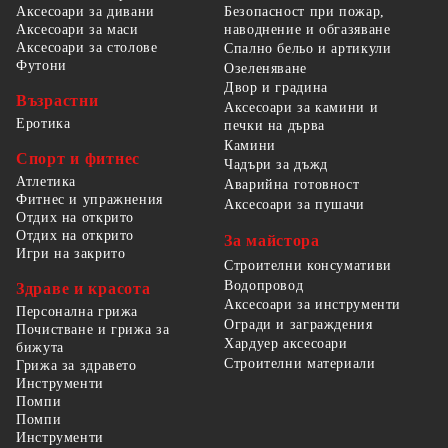
Безопасност при пожар,
Аксесоари за дивани
наводнение и обгазяване
Аксесоари за маси
Аксесоари за столове
Спално бельо и артикули
Футони
Озеленяване
Двор и градина
Възрастни
Аксесоари за камини и
Еротика
печки на дърва
Камини
Спорт и фитнес
Чадъри за дъжд
Атлетика
Аварийна готовност
Фитнес и упражнения
Аксесоари за пушачи
Отдих на открито
Отдих на открито
За майстора
Игри на закрито
Строителни консумативи
Водопровод
Здраве и красота
Аксесоари за инструменти
Персонална грижа
Огради и заграждения
Почистване и грижа за
Хардуер аксесоари
бижута
Строителни материали
Грижа за здравето
Инструменти
Помпи
Помпи
Инструменти