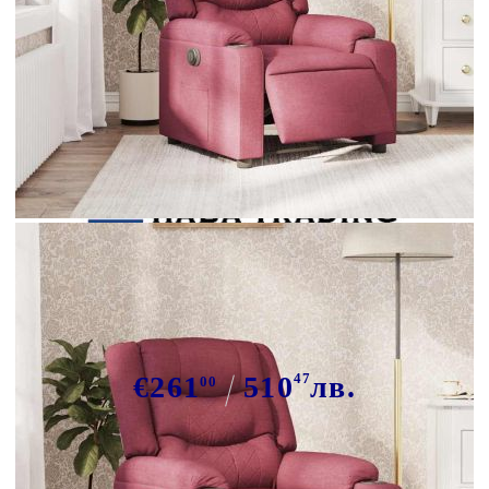
Tweet
Сподели
Електрически стол реклайнер,
виненочервен, текстил
€261
510
47
лв.
00
В наличност: 1 бр.