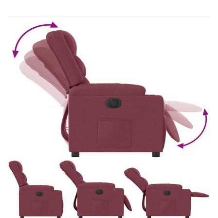
см
Височина на подлакътника от земята: 56,5
см
С електромотор за автоматично регулиране
на облегалката и опората за крака
Вход на електромотора: DC 24 V, 1,5 A
Мощност на електромотора: 100-240 V~,
50-60 Hz
Макс. капацитет на тегло: 110 кг
Необходим е монтаж
Съобразете се с риска от открит огън и други
източници на силна топлина в близост до
продукта. Максимално 110 кг на седалка. Този
уред може да се използва от деца на възраст от 8
години нагоре и от лица с намалени физически,
сетивни или умствени способности или с липса
на опит и познания, ако са получили надзор или
инструкции относно използването на уреда по
безопасен начин и разбират свързаните с това