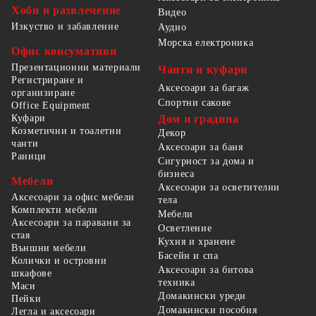
Хоби и развлечение
Видео
Изкуство и забавление
Аудио
Морска електроника
Офис консумативи
Презентационни материали
Чанти и куфари
Регистриране и
Аксесоари за багаж
организиране
Спортни сакове
Office Equipment
Куфари
Дом и градина
Козметични и тоалетни
Декор
чанти
Аксесоари за баня
Раници
Сигурност за дома и
бизнеса
Мебели
Аксесоари за осветителни
Аксесоари за офис мебели
тела
Комплекти мебели
Мебели
Аксесоари за паравани за
Осветление
стая
Кухня и хранене
Външни мебели
Басейн и спа
Колички и островни
Аксесоари за битова
шкафове
техника
Маси
Домакински уреди
Пейки
Домакински пособия
Легла и аксесоари