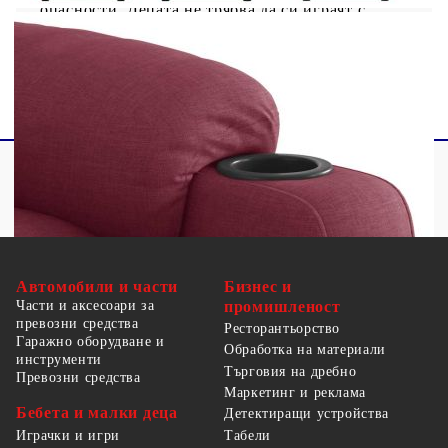
опасности. Децата не трябва да си играят с
уреда. Децата не трябва да почистват и да
извършват потребителска поддръжка без надзор.
Автомобили и части
Бизнес и
Части и аксесоари за
промишленост
превозни средства
Ресторантьорство
Гаражно оборудване и
Обработка на материали
инструменти
Търговия на дребно
Превозни средства
Маркетинг и реклама
Бебета и малки деца
Детектиращи устройства
Табели
Играчки и игри