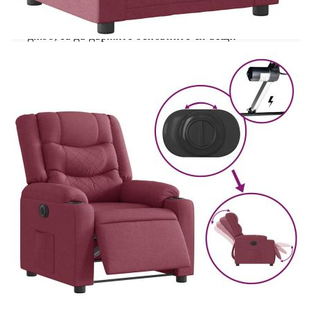
изчистен вид и е дишаща и издръжлива.Удобен
страничен джоб: Този фотьойл има страничен
джоб, за да държите основните си вещи
леснодостъпни.Здрава и стабилна рамка:
Рамката, изработена от дърво и метал,
осигурява здрава структура и стабилност. Този
накланящ се фотьойл е удобен и издръжлив.
Цвят: Виненочервен
Материал: Плат (100% полиестер), метал,
шперплат
Пълнежен материал: Дунапрен, PP влакна
Размери в седнало положение: 77 x 93 x 99
см (Ш x Д x В)
Размери в легнало положение: 77 x 149,5 x
79 см (Ш x Д x В)
Ширина на седалката: 50 см
Дълбочина на седалката: 58,5 см
Височина на седалката от земята: 43,5-44,5