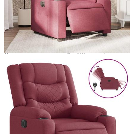
Време за доставка: 5 до 9 дни
Безплатна доставка до адрес при плащане по банков път
Цвят:
Виненочервен
Материал:
Плат (100% полиестер), метал,
шперплат
EAN code:
8721158417091
Височина на седалката от
43,5-44,5 см
земята:
Дълбочина на седалката:
58,5 см
Ширина на седалката:
50 см
Височина на подлакътника от
56,5 см
земята:
Размери в легнало положение:
77 x 149,5 x 79 см (Ш x Д x В)
Пълнежен материал:
Дунапрен, PP влакна
Размери в седнало положение:
77 x 93 x 99 см (Ш x Д x В)
Макс. капацитет на тегло:
110 кг
Вход на електромотора:
DC 24 V, 1,5 A
Мощност на електромотора:
100-240 V~, 50-60 Hz