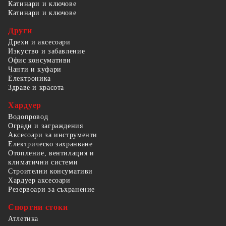
Катинари и ключове
Катинари и ключове
Други
Дрехи и аксесоари
Изкуство и забавление
Офис консумативи
Чанти и куфари
Електроника
Здраве и красота
Хардуер
Водопровод
Огради и заграждения
Аксесоари за инструменти
Електрическо захранване
Отопление, вентилация и
климатични системи
Строителни консумативи
Хардуер аксесоари
Резервоари за съхранение
Спортни стоки
Атлетика