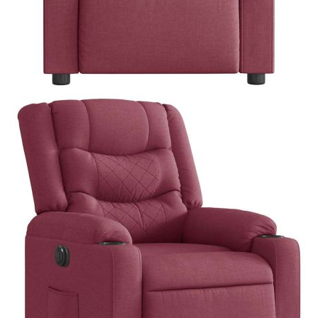
Добавете продукта в количката си с бутона "Добави в
количката" и при поръчка ще можете да изберете броя
вноски на кредита.
Предоставената таблица е с информационна цел.
Добавете продукта в количката си с бутона "Добави в
количката" и при поръчка ще можете да изберете броя
вноски на кредита.
Предоставената таблица е с информационна цел.
Добавете продукта в количката си с бутона "Добави в
количката" и при поръчка ще можете да изберете броя
вноски на кредита.
Когато плащате с NewPay, всъщност NewPay плаща
поръчката Ви вместо Вас. Вие я получавате и
разполагате с три начина да я платите към тях:
Отложено до 30 дни от момента на изпращане на
поръчката без оскъпяване. За покупки на стойност до
400 лв. / €204,52
Плащане на 4 вноски. Заплащате 20% от стойността на
поръчката си на момента с карта. Останалата сума се
разделя на 3 равни месечни вноски без оскъпяване. За
покупки на стойност до 1000 лв. / €511.31