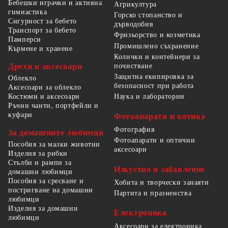
Бебешки играчки и активна
Агрикултура
гимнастика
Горско стопанство и
Сигурност за бебето
дърводобив
Транспорт за бебето
Фризьорство и козметика
Памперси
Промишлено съхранение
Кърмене и хранене
Колички и контейнери за
Дрехи и аксесоари
почистване
Защитна екипировка за
Облекло
безопасност при работа
Аксесоари за облекло
Костюми и аксесоари
Наука и лаборатории
Ръчни чанти, портфейли и
куфари
Фотоапарати и оптика
Фотография
За домашните любимци
Фотоапарати и оптични
Пособия за малки животни
аксесоари
Изделия за рибки
Стълби и рампи за
Изкуство и забавление
домашни любимци
Пособия за сресване и
Хобита и творчески занаяти
постригване на домашни
Партита и празненства
любимци
Изделия за домашни
Електроника
любимци
Аксесоари за електроника