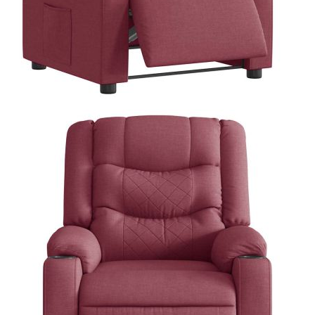
Купи на изплащане
Credit calculator
Електрически стол реклайнер, виненочервен, текстил
Please select credit institution
Цена на продукта:
€261.00
Extraction of information from credit institutions
Предоставената таблица е с информационна цел.
Добавете продукта в количката си с бутона "Добави в
количката" и при поръчка ще можете да изберете броя
вноски на кредита.
Acest tabel are caracter informativ. Adăugați produsul în
coșul de cumpărături unde veți putea selecta detaliile
cererii de creditare.
Предоставената таблица е с информационна цел.
Добавете продукта в количката си с бутона "Добави в
количката" и при поръчка ще можете да изберете броя
вноски на кредита.
Предоставената таблица е с информационна цел.