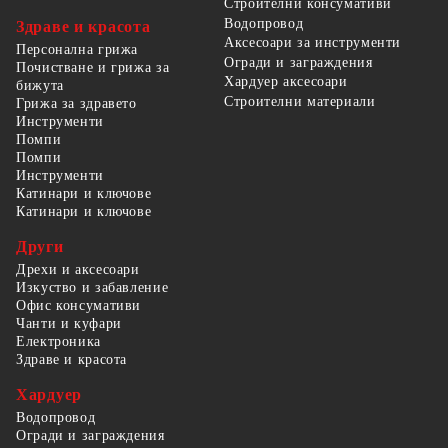
Строителни консумативи
Водопровод
Здраве и красота
Аксесоари за инструменти
Персонална грижа
Огради и заграждения
Почистване и грижа за
Хардуер аксесоари
бижута
Строителни материали
Грижа за здравето
Инструменти
Помпи
Помпи
Инструменти
Катинари и ключове
Катинари и ключове
Други
Дрехи и аксесоари
Изкуство и забавление
Офис консумативи
Чанти и куфари
Електроника
Здраве и красота
Хардуер
Водопровод
Огради и заграждения