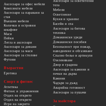
Аксесоари за осветителни
Аксесоари за офис мебели
тела
Комплекти мебели
Мебели
Аксесоари за паравани за
Осветление
стая
Кухня и хранене
Външни мебели
Басейн и спа
Колички и островни
Аксесоари за битова
шкафове
техника
Маси
Домакински уреди
Пейки
Домакински пособия
Легла и аксесоари
Безопасност при пожар,
Аксесоари за дивани
наводнение и обгазяване
Аксесоари за маси
Аксесоари за столове
Спално бельо и артикули
Футони
Озеленяване
Двор и градина
Възрастни
Аксесоари за камини и
Еротика
печки на дърва
Камини
Спорт и фитнес
Чадъри за дъжд
Атлетика
Аварийна готовност
Фитнес и упражнения
Аксесоари за пушачи
Отдих на открито
Отдих на открито
За майстора
Игри на закрито