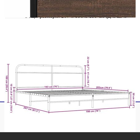
Материал: Стомана, инженерна дървесина
Общи размери: 207 x 198 x 100 см (Д x Ш x
В)
Свободна височина под леглото: 28 см
Размери на подходящ матрак: 193 x 203 см
(Ш x Д) (матракът не е включен)
С табла за глава
Необходим е монтаж