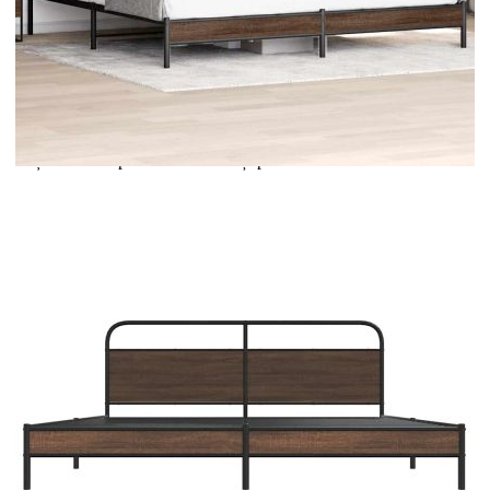
Extraction of information from credit institutions
Предоставената таблица е с информационна цел.
Добавете продукта в количката си с бутона "Добави в
количката" и при поръчка ще можете да изберете броя
вноски на кредита.
Acest tabel are caracter informativ. Adăugați produsul în
coșul de cumpărături unde veți putea selecta detaliile
cererii de creditare.
Предоставената таблица е с информационна цел.
Добавете продукта в количката си с бутона "Добави в
количката" и при поръчка ще можете да изберете броя
вноски на кредита.
Предоставената таблица е с информационна цел.
Добавете продукта в количката си с бутона "Добави в
количката" и при поръчка ще можете да изберете броя
вноски на кредита.
Предоставената таблица е с информационна цел.
Добавете продукта в количката си с бутона "Добави в
количката" и при поръчка ще можете да изберете броя