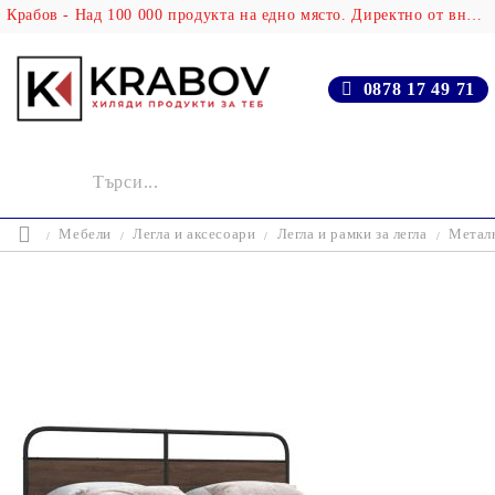
Крабов - Над 100 000 продукта на едно място. Директно от вносителя!
0878 17 49 71
Мебели
Легла и аксесоари
Легла и рамки за легла
Металн