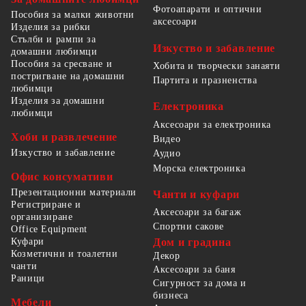
Фотоапарати и оптични
Пособия за малки животни
аксесоари
Изделия за рибки
Стълби и рампи за
Изкуство и забавление
домашни любимци
Пособия за сресване и
Хобита и творчески занаяти
постригване на домашни
Партита и празненства
любимци
Изделия за домашни
Електроника
любимци
Аксесоари за електроника
Хоби и развлечение
Видео
Изкуство и забавление
Аудио
Морска електроника
Офис консумативи
Презентационни материали
Чанти и куфари
Регистриране и
Аксесоари за багаж
организиране
Спортни сакове
Office Equipment
Куфари
Дом и градина
Козметични и тоалетни
Декор
чанти
Аксесоари за баня
Раници
Сигурност за дома и
бизнеса
Мебели