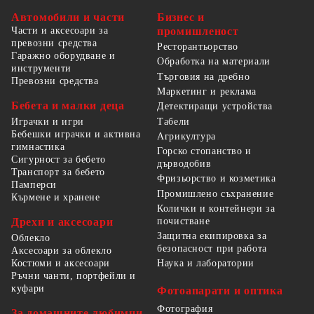
Автомобили и части
Бизнес и
Части и аксесоари за
промишленост
превозни средства
Ресторантьорство
Гаражно оборудване и
Обработка на материали
инструменти
Търговия на дребно
Превозни средства
Маркетинг и реклама
Бебета и малки деца
Детектиращи устройства
Табели
Играчки и игри
Бебешки играчки и активна
Агрикултура
гимнастика
Горско стопанство и
Сигурност за бебето
дърводобив
Транспорт за бебето
Фризьорство и козметика
Памперси
Промишлено съхранение
Кърмене и хранене
Колички и контейнери за
Дрехи и аксесоари
почистване
Защитна екипировка за
Облекло
безопасност при работа
Аксесоари за облекло
Костюми и аксесоари
Наука и лаборатории
Ръчни чанти, портфейли и
куфари
Фотоапарати и оптика
Фотография
За домашните любимци