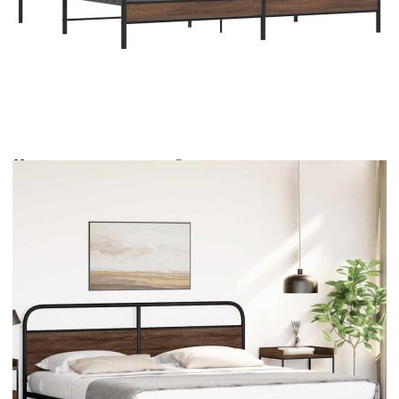
Време за доставка: 5 до 9 дни
Безплатна доставка до адрес при плащане по банков път
Цвят:
Кафяв дъб
Материал:
Стомана, инженерна дървесина
EAN code:
8721158549747
Общи размери:
207 x 198 x 100 см (Д x Ш x В)
Размери на подходящ
193 x 203 см (Ш x Д) (матракът не е
матрак:
включен)
Свободна височина под
28 см
леглото:
Купи на изплащане
Credit calculator
Метална рамка за легло, без матрак, кафяв дъб,
193x203 см
Please select credit institution
Цена на продукта:
€148.00