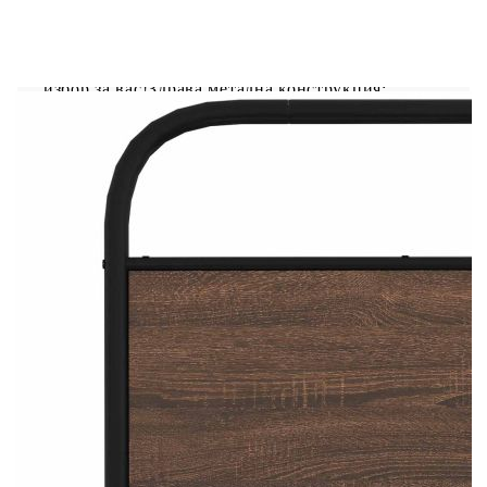
Ако търсите здрава рамка за легло за вашата
спалня, тогава тази класическа рамка за легло с
елегантен и непреходен дизайн е идеалният
избор за вас!Здрава метална конструкция:
Рамката на леглото е изработена от стомана.
Стоманата е изключително твърд и здрав
материал, който предлага изключителна
здравина и стабилност.Стабилни и издръжливи
крака: Това легло се поддържа от здрави крака,
осигуряващи стабилност, безопасност и
твърдост.Гъвкава табла: Тази рамка за легло се
предлага с табла, която осигурява отлична
опора за гърба, когато седите в леглото, за да
четете или гледате телевизия, като
същевременно служи и като декоративен
елемент.Решетъчна основа за оптимална опора:
Рамката на леглото е оборудвана с решетъчна
основа за опора и дишане на вашия
матрак.Добре е да се знае:Към това легло не е
включен матрак. Предлагаме разнообразие от
матраци. Можете да проверите нашия магазин
за подходящ матрак.
Цвят: Кафяв дъб