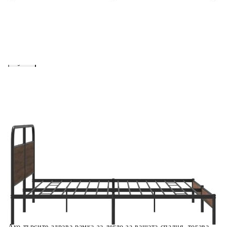
вноски на кредита.
Предоставената таблица е с информационна цел.
Добавете продукта в количката си с бутона "Добави в
количката" и при поръчка ще можете да изберете броя
вноски на кредита.
Когато плащате с NewPay, всъщност NewPay плаща
поръчката Ви вместо Вас. Вие я получавате и
разполагате с три начина да я платите към тях:
Отложено до 30 дни от момента на изпращане на
поръчката без оскъпяване. За покупки на стойност до
400 лв. / €204,52
Плащане на 4 вноски. Заплащате 20% от стойността на
поръчката си на момента с карта. Останалата сума се
разделя на 3 равни месечни вноски без оскъпяване. За
покупки на стойност до 1000 лв. / €511.31
Плащане на 6 вноски. Стойността на поръчката се
разпределя в 6 равни месечни вноски с оскъпяване. За
покупки на стойност до 2000 лв. / €1022.61
Ако търсите здрава рамка за легло за вашата спалня, тогава