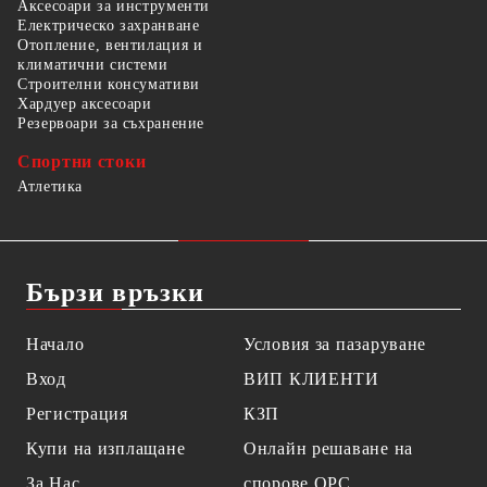
Аксесоари за инструменти
Електрическо захранване
Отопление, вентилация и
климатични системи
Строителни консумативи
Хардуер аксесоари
Резервоари за съхранение
Спортни стоки
Атлетика
Бързи връзки
Начало
Условия за пазаруване
Вход
ВИП КЛИЕНТИ
Регистрация
КЗП
Купи на изплащане
Онлайн решаване на
За Нас
спорове OPC