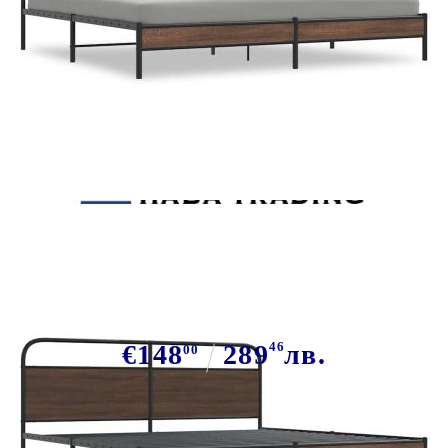
Tweet
Сподели
Метална рамка за легло, без
матрак, кафяв дъб, 193x203 см
€148
289
46
лв.
00
В наличност: 5 бр.