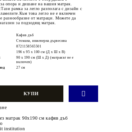
за опора и дишане на вашия матрак.
:Тази рамка за легло разполага с дизайн с
ламелите.Към това легло не е включен
е разнообразие от матраци. Можете да
магазин за подходящ матрак.
Кафяв дъб
Стомана, инженерна дървесина
8721158565501
196 x 95 x 100 см (Д x Ш x В)
:
90 x 190 cм (Ш x Д) (матракът не е
включен)
под
27 см
ане
без матрак 90x190 см кафяв дъб
во
it institution