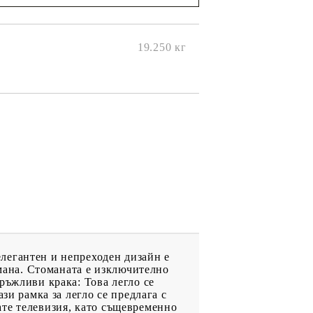
ще се
ките на
19.250
кг
 елегантен и непреходен дизайн е
омана. Стоманата е изключително
ръжливи крака: Това легло се
зи рамка за легло се предлага с
дате телевизия, като същевременно