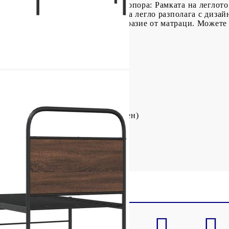
.Решетъчна основа за оптимална опора: Рамката на леглото
. Добре е да се знае:Тази рамка за легло разполага с диза
ючен матрак. Предлагаме разнообразие от матраци. Можете
на дървесина
 см (Д x Ш x В)
то: 27 см
0 cм (Ш x Д) (матракът не е включен)