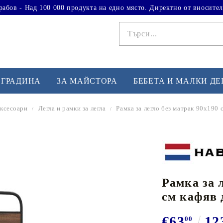
рабов - Над 100 000 продукта на едно място. Директно от вносител
 ГРАДИНА
ЗА МАЙСТОРА
БЕБЕТА И МАЛКИ Д
аксесоари
Легла и рамки за легла
Рамка за легло без матрак 90x190
ФИТНЕС УПРАЖНЕНИЯ
А
Вдигане на тежести
Б
Кардио
Бо
любимци
Рамка за 
Йога и пилатес
Бе
см кафяв 
Лежанки за упражнения
Хо
Тренажори за баланс
О
€63
12
00