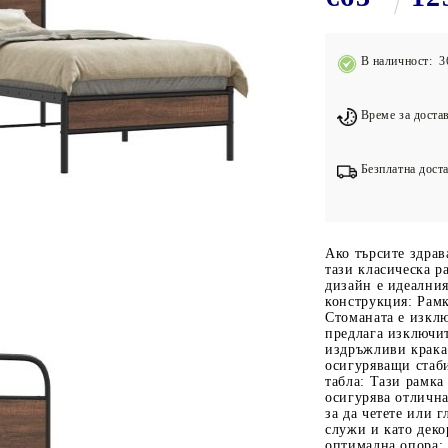
Подложки за фитнес уреди
В
Лостове за набиране
В наличност: 3
Силови кули
Йога и пилатес
Време за достав
Безплатна доста
Ако търсите здрав
тази класическа р
дизайн е идеалния
конструкция: Рамк
Стоманата е изклю
предлага изключи
издръжливи крака:
осигуряващи стаби
табла: Тази рамка 
осигурява отлична 
за да четете или 
служи и като деко
оптимална опора: 