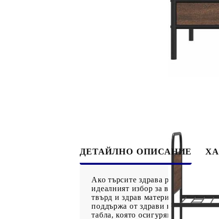
ДЕТАЙЛНО ОПИСАНИЕ
ХА
Ако търсите здрава рамка за легло
идеалният избор за вас! Здрава м
твърд и здрав материал, който пр
поддържа от здрави крака, осигуря
табла, която осигурява отлична оп