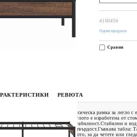
Наш представител 
свърже с Вас в рам
работния ден!
4100456
Оцени продукта
Сравни
РАКТЕРИСТИКИ
РЕВЮТА
 за вашата спалня, тогава тази класическа рамка за легло с
етална конструкция: Рамката на леглото е изработена от ст
едлага изключителна здравина и стабилност.Стабилни и изд
ващи стабилност, безопасност и твърдост.Гъвкава табла: Та
ора за гърба, когато седите в леглото, за да четете или гле