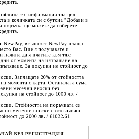
кредита.
 таблица е с информационна цел.
та в количката си с бутона "Добави в
и поръчка ще можете да изберете
кредита.
 с NewPay, всъщност NewPay плаща
есто Вас. Вие я получавате и
ри начина да я платите към тях:
 дни от момента на изпращане на
скъпяване. За покупки на стойност до
2
носки. Заплащате 20% от стойността
 на момента с карта. Останалата сума
 равни месечни вноски без
покупки на стойност до 1000 лв. /
оски. Стойността на поръчката се
равни месечни вноски с оскъпяване.
тойност до 2000 лв. / €1022.61
ЧАЙ БЕЗ РЕГИСТРАЦИЯ