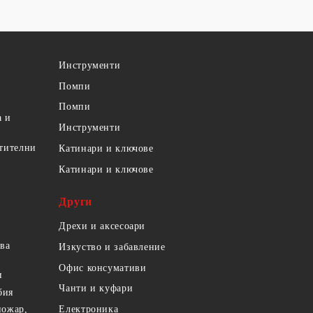
Инструменти
Помпи
Помпи
а и
Инструменти
етителни
Катинари и ключове
Катинари и ключове
Други
Дрехи и аксесоари
ова
Изкуство и забавление
Офис консумативи
и
Чанти и куфари
бия
пожар,
Електроника