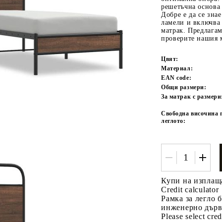
решетъчна основа 
Добре е да се знае
ламели и включва 
матрак. Предлагам
проверите нашия 
Цвят:
Материал:
EAN code:
Общи размери:
За матрак с размери
Tweet
одели
Свободна височина 
леглото:
Купи на изплащ
Credit calculator
Рамка за легло 
инженерно дър
Please select cred