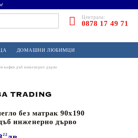
я!
Централа:
0878 17 49 71
ЕЦА
ДОМАШНИ ЛЮБИМЦИ
 см кафяв дъб инженерно дърво
ТЛЕТИКА
аскетбол
кс и бойни изкуства
легло без матрак 90x190
йзбол и софтбол
дъб инженерно дърво
кей и лакрос
сновно спортно оборудване
3
22
лв.