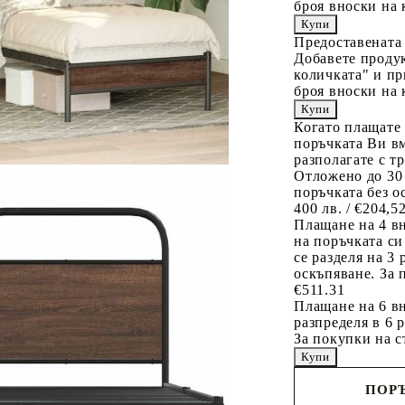
броя вноски на 
Предоставената
Добавете продук
количката" и пр
броя вноски на 
Когато плащате
поръчката Ви вм
разполагате с т
Отложено до 30
поръчката без о
400 лв. / €204,5
Плащане на 4 в
на поръчката си
се разделя на 3
оскъпяване. За 
€511.31
Плащане на 6 вн
разпределя в 6 
За покупки на с
ПОРЪ