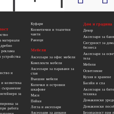
Куфари
Дом и градина
ност
Козметични и тоалетни
Декор
чанти
рство
Аксесоари за баня
Раници
а материали
Сигурност за дом
 дребно
бизнеса
Мебели
 реклама
Аксесоари за осв
 устройства
Аксесоари за офис мебели
тела
Комплекти мебели
Мебели
Аксесоари за паравани за
Осветление
анство и
стая
Кухня и хранене
Външни мебели
 и козметика
Басейн и спа
Колички и островни
 съхранение
Аксесоари за бит
шкафове
онтейнери за
техника
Маси
Домакински уред
Пейки
пировка за
Домакински посо
Легла и аксесоари
 при работа
Безопасност при 
Аксесоари за дивани
оратории