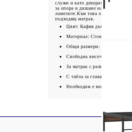
служи и като декоративен елемент
за опора и дишане на вашия матрак
ламелите.Към това легло не е вкл
подходящ матрак.
Цвят: Кафяв дъб
Материал: Стомана, инженер
Общи размери: 196 x 95 x 100
Свободна височина под легло
За матрак с размери: 90 x 19
С табла за глава
Необходим е монтаж