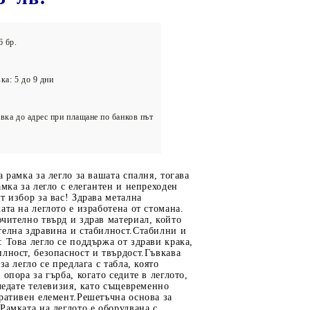
олейбол
6 бр.
ка: 5 до 9 дни
вка до адрес при плащане по банков път
а рамка за легло за вашата спалня, тогава
амка за легло с елегантен и непреходен
т избор за вас! Здрава метална
ата на леглото е изработена от стомана.
чително твърд и здрав материал, който
телна здравина и стабилност.Стабилни и
 Това легло се поддържа от здрави крака,
лност, безопасност и твърдост.Гъвкава
за легло се предлага с табла, която
опора за гърба, когато седите в леглото,
гледате телевизия, като същевременно
ративен елемент.Решетъчна основа за
Рамката на леглото е оборудвана с