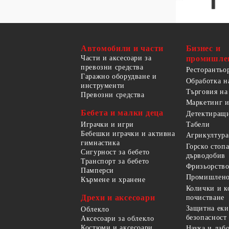
Автомобили и части
Бизнес и
Части и аксесоари за
промишле
превозни средства
Ресторантьо
Гаражно оборудване и
Обработка н
инструменти
Търговия на
Превозни средства
Маркетинг и
Бебета и малки деца
Детектиращи
Играчки и игри
Табели
Бебешки играчки и активна
Агрикултура
гимнастика
Горско стоп
Сигурност за бебето
дърводобив
Транспорт за бебето
Фризьорство
Памперси
Промишлено
Кърмене и хранене
Колички и к
Дрехи и аксесоари
почистване
Защитна еки
Облекло
безопасност
Аксесоари за облекло
Костюми и аксесоари
Наука и лаб