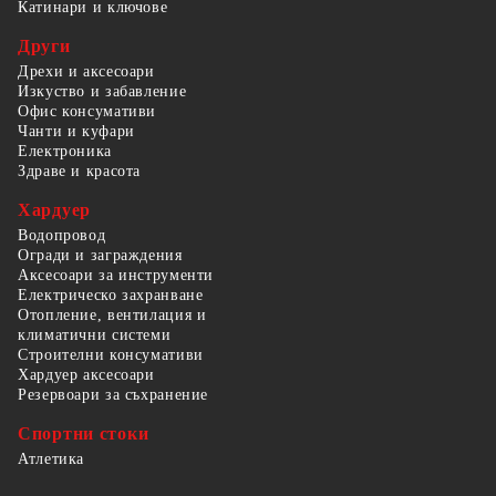
Катинари и ключове
Други
Дрехи и аксесоари
Изкуство и забавление
Офис консумативи
Чанти и куфари
Електроника
Здраве и красота
Хардуер
Водопровод
Огради и заграждения
Аксесоари за инструменти
Електрическо захранване
Отопление, вентилация и
климатични системи
Строителни консумативи
Хардуер аксесоари
Резервоари за съхранение
Спортни стоки
Атлетика