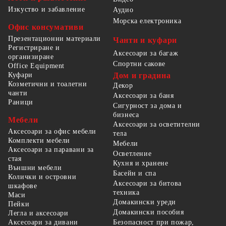
Изкуство и забавление
Аудио
Морска електроника
Офис консумативи
Презентационни материали
Чанти и куфари
Регистриране и
Аксесоари за багаж
организиране
Спортни сакове
Office Equipment
Куфари
Дом и градина
Козметични и тоалетни
Декор
чанти
Аксесоари за баня
Раници
Сигурност за дома и
бизнеса
Мебели
Аксесоари за осветителни
Аксесоари за офис мебели
тела
Комплекти мебели
Мебели
Аксесоари за паравани за
Осветление
стая
Кухня и хранене
Външни мебели
Басейн и спа
Колички и островни
Аксесоари за битова
шкафове
техника
Маси
Домакински уреди
Пейки
Домакински пособия
Легла и аксесоари
Безопасност при пожар,
Аксесоари за дивани