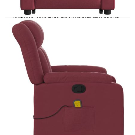
Можете ръчно да настроите поставката за крака
и облегалката до произволна позиция според
вашето удобство с просто издърпване на
дръжката. Тази функция позволява максимален
наклон от 135 градуса. Освен това облегалката
може бързо да се върне на първоначалното си
място с лесно издърпване на дръжката. Функция
за вибрация: Представените 6 масажни точки ви
позволяват да изпитате по-целенасочен масаж.
Освен това включеното ръчно управление ви
позволява да избирате различни програми за
масаж. Функцията за масаж се захранва от USB
конектор, който изисква сертифициран 5V USB
захранващ източник (не е включен). Удобно
седене: Дебело подплатената седалка,
облегалката и широките подлакътници, покрити
с текстил, осигуряват уютно и топло усещане,
което ви кара да се чувствате като в прегръдка,
докато седите. Тъканта се отличава със семпъл
и изчистен вид и е дишаща и издръжлива.
Удобен страничен джоб: Този фотьойл има
страничен джоб за вашето дистанционно
управление или за поддържане на вашите
основни вещи леснодостъпни. Здрава и
стабилна рамка: Рамката, изработена от дърво и