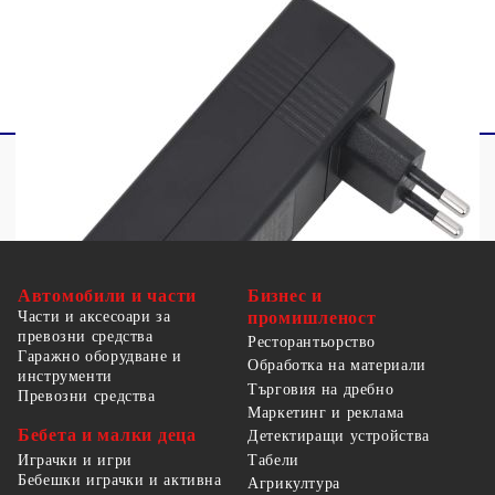
да почистват и да извършват потребителска
поддръжка без надзор.
Автомобили и части
Бизнес и
Части и аксесоари за
промишленост
превозни средства
Ресторантьорство
Гаражно оборудване и
Обработка на материали
инструменти
Търговия на дребно
Превозни средства
Маркетинг и реклама
Бебета и малки деца
Детектиращи устройства
Табели
Играчки и игри
Бебешки играчки и активна
Агрикултура