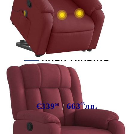
Tweet
Сподели
Масажен изправящ наклоняем
стол, виненочервен, текстил
€339
663
03
лв.
00
В наличност: 1 бр.