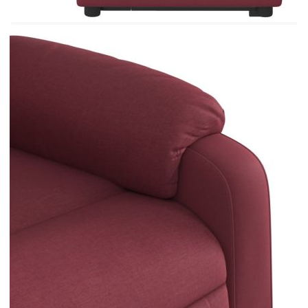
метал, осигурява здрава структура и стабилност.
Този накланящ се фотьойл е удобен и
издръжлив.
Цвят: Виненочервен
Материал: Плат (100% полиестер), метал,
шперплат
Пълнежен материал: Дунапрен, PP влакна
Размери седнало положение: 78 x 92 x 98
см (Ш x Д x В)
Размери в легнало положение: 78 x 149 x
77 см (Ш x Д x В)
Ширина на седалката: 50 см
Дълбочина на седалката: 57 см
Височина на седалката от земята: 42-44 см
Височина на подлакътника от земята: 58 см
Опции: Масаж без загряване