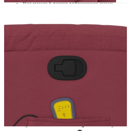
Вид масаж: 6-точков вибрационен масаж
Входно напрежение: DC 5V
Входящ ток: 2A
С електрически мотор за функция за
автоматично изправяне
Вход на електромотора: DC 24 V, 1,5 A
Мощност на електромотора: 100-240 V~,
50-60 Hz
Макс. товароносимост: 110 кг
Необходим монтаж: Да
Максимално 110 кг на седалка.Този уред може
да се използва от деца на възраст от 8 години и
повече и от лица с намалени физически,
сетивни или умствени способности или с липса
на опит и познания, ако са получили надзор или
инструкции за безопасно използване на уреда и
разбират свързаните с него опасности. Децата
не трябва да си играят с уреда. Децата не трябва