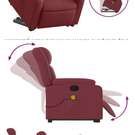
Предоставената таблица е с информационна цел.
Добавете продукта в количката си с бутона "Добави в
количката" и при поръчка ще можете да изберете броя
вноски на кредита.
Предоставената таблица е с информационна цел.
Добавете продукта в количката си с бутона "Добави в
количката" и при поръчка ще можете да изберете броя
вноски на кредита.
Предоставената таблица е с информационна цел.
Добавете продукта в количката си с бутона "Добави в
количката" и при поръчка ще можете да изберете броя
вноски на кредита.
Предоставената таблица е с информационна цел.
Добавете продукта в количката си с бутона "Добави в
количката" и при поръчка ще можете да изберете броя
вноски на кредита.
Когато плащате с NewPay, всъщност NewPay плаща
поръчката Ви вместо Вас. Вие я получавате и
разполагате с три начина да я платите към тях:
Отложено до 30 дни от момента на изпращане на