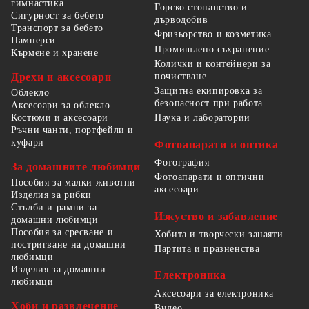
гимнастика
Горско стопанство и
Сигурност за бебето
дърводобив
Транспорт за бебето
Фризьорство и козметика
Памперси
Промишлено съхранение
Кърмене и хранене
Колички и контейнери за
Дрехи и аксесоари
почистване
Защитна екипировка за
Облекло
безопасност при работа
Аксесоари за облекло
Костюми и аксесоари
Наука и лаборатории
Ръчни чанти, портфейли и
куфари
Фотоапарати и оптика
Фотография
За домашните любимци
Фотоапарати и оптични
Пособия за малки животни
аксесоари
Изделия за рибки
Стълби и рампи за
Изкуство и забавление
домашни любимци
Пособия за сресване и
Хобита и творчески занаяти
постригване на домашни
Партита и празненства
любимци
Изделия за домашни
Електроника
любимци
Аксесоари за електроника
Хоби и развлечение
Видео