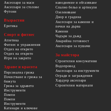
наводнение и обгазяване
Аксесоари за маси
Аксесоари за столове
Спално бельо и артикули
Футони
Озеленяване
Двор и градина
Възрастни
Аксесоари за камини и
Еротика
печки на дърва
Камини
Спорт и фитнес
Чадъри за дъжд
Атлетика
Аварийна готовност
Фитнес и упражнения
Аксесоари за пушачи
Отдих на открито
Отдих на открито
За майстора
Игри на закрито
Строителни консумативи
Водопровод
Здраве и красота
Аксесоари за инструменти
Персонална грижа
Огради и заграждения
Почистване и грижа за
Хардуер аксесоари
бижута
Строителни материали
Грижа за здравето
Инструменти
Помпи
Помпи
Инструменти
Катинари и ключове