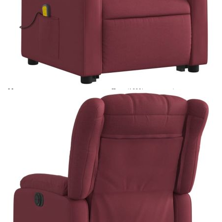
Време за доставка: 5 до 9 дни
Безплатна доставка до адрес при плащане по банков път
Цвят:
Виненочервен
Материал:
Плат (100% полиестер), метал,
шперплат
Макс. товароносимост:
110 кг
EAN code:
8721012178199
Височина на седалката от
42-44 см
земята:
Дълбочина на седалката:
57 см
Ширина на седалката:
50 см
Височина на подлакътника от
58 см
земята:
Необходим монтаж:
Да
Входно напрежение:
DC 5V
Размери в легнало положение:
78 x 149 x 77 см (Ш x Д x В)
Пълнежен материал:
Дунапрен, PP влакна
Опции:
Масаж без загряване