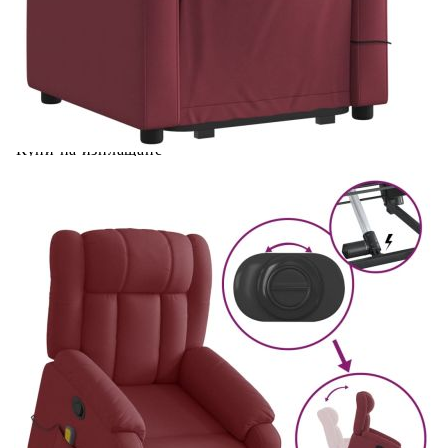
Вид масаж:
6-точков вибрационен масаж
Входящ ток:
2A
Вход на електромотора:
DC 24 V, 1,5 A
Мощност на електромотора:
100-240 V~, 50-60 Hz
Размери седнало положение:
78 x 92 x 98 см (Ш x Д x В)
Купи на изплащане
Credit calculator
Масажен изправящ наклоняем стол, виненочервен,
текстил
Please select credit institution
Цена на продукта:
€339.00
Extraction of information from credit institutions
Предоставената таблица е с информационна цел.
Добавете продукта в количката си с бутона "Добави в
количката" и при поръчка ще можете да изберете броя
вноски на кредита.
Acest tabel are caracter informativ. Adăugați produsul în
coșul de cumpărături unde veți putea selecta detaliile
cererii de creditare.