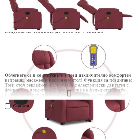
поръчката без оскъпяване. За покупки на стойност до
400 лв. / €204,52
Плащане на 4 вноски. Заплащате 20% от стойността на
поръчката си на момента с карта. Останалата сума се
разделя на 3 равни месечни вноски без оскъпяване. За
покупки на стойност до 1000 лв. / €511.31
Плащане на 6 вноски. Стойността на поръчката се
разпределя в 6 равни месечни вноски с оскъпяване. За
покупки на стойност до 2000 лв. / €1022.61
Облегнете се и се отпуснете в този изключително комфортен
изправящ масажен и наклоняем стол! Функция за повдигане:
Този стол реклайнер е оборудван с електрически двигател с
функция за повдигане. Благодарение на функцията, която
избутва целия стол нагоре, можете лесно да стоите, без да
натоварвате гърба и коленете си с просто натискане на
бутона. Функция за ръчно накланяне: Този накланящ се стол
Сравни
има дръжка от дясната страна. Можете ръчно да настроите
поставката за крака и облегалката до произволна позиция
според вашето удобство с просто издърпване на дръжката.
ПОРЪЧАЙ БЕЗ РЕГИСТРАЦИЯ
Тази функция позволява максимален наклон от 135 градуса.
Освен това облегалката може бързо да се върне на
първоначалното си място с лесно издърпване на дръжката.
Наш представител ще се свърже с Вас в рамките на работния ден!