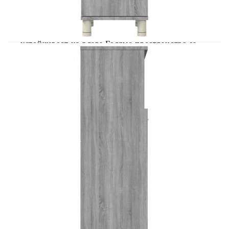
подреден и красив вид! Издържлив материал:
Инженерната дървесина е с изключително
качество с гладка повърхност и също така се
отличава със здравина, стабилност и
устойчивост на влага.Голямо пространство за
съхранение: С 3 отделения и 1 врата този
свободностоящ шкаф за баня може да ви
помогне да подредите организирано тоалетните
принадлежности.Дизайн на детайлите: Този
шкаф за съхранение в банята има високи крака,
за да се избегне ерозията на предметите от
стичащата се вода. Внимание:За да се
предотврати преобръщане, този продукт трябва
да се използва с предоставената приставка за
стена. Забележка:Всеки продукт се доставя с
ръководство за сглобяване в кашона за лесно
сглобяване.
Цвят: Сив сонома
Материал: Инженерно дърво
Размери: 30 x 30 x 95 см (Ш x Д x В)
Legal Documents:
Повече подробности за предотвратяване на