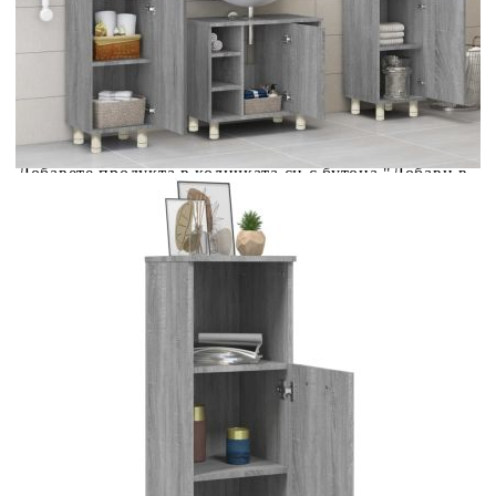
количката" и при поръчка ще можете да изберете броя
вноски на кредита.
Acest tabel are caracter informativ. Adăugați produsul în
coșul de cumpărături unde veți putea selecta detaliile
cererii de creditare.
Предоставената таблица е с информационна цел.
Добавете продукта в количката си с бутона "Добави в
количката" и при поръчка ще можете да изберете броя
вноски на кредита.
Предоставената таблица е с информационна цел.
Добавете продукта в количката си с бутона "Добави в
количката" и при поръчка ще можете да изберете броя
вноски на кредита.
Предоставената таблица е с информационна цел.
Добавете продукта в количката си с бутона "Добави в
количката" и при поръчка ще можете да изберете броя
вноски на кредита.
Предоставената таблица е с информационна цел.
Добавете продукта в количката си с бутона "Добави в