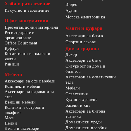
Хоби и развлечение
Видео
Изкуство и забавление
Аудио
Морска електроника
Офис консумативи
Презентационни материали
Чанти и куфари
Регистриране и
Аксесоари за багаж
организиране
Спортни сакове
Office Equipment
Куфари
Дом и градина
Козметични и тоалетни
Декор
чанти
Аксесоари за баня
Раници
Сигурност за дома и
бизнеса
Мебели
Аксесоари за осветителни
Аксесоари за офис мебели
тела
Комплекти мебели
Мебели
Аксесоари за паравани за
Осветление
стая
Кухня и хранене
Външни мебели
Басейн и спа
Колички и островни
Аксесоари за битова
шкафове
техника
Маси
Домакински уреди
Пейки
Домакински пособия
Легла и аксесоари