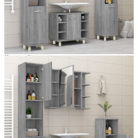
Време за доставка: 5 до 9 дни
Безплатна доставка до адрес при плащане по банков път
Цвят:
Сив сонома
Материал:
Инженерно дърво
Размери:
30 x 30 x 95 см (Ш x Д x В)
EAN code:
8720286977286
Купи на изплащане
Credit calculator
Шкаф за баня, сив сонома, 30x30x95 см, инженерно
дърво
Please select credit institution
Цена на продукта:
€57.00
Extraction of information from credit institutions
Предоставената таблица е с информационна цел.
Добавете продукта в количката си с бутона "Добави в