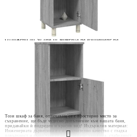
количката" и при поръчка ще можете да изберете броя
вноски на кредита.
Когато плащате с NewPay, всъщност NewPay плаща
поръчката Ви вместо Вас. Вие я получавате и
разполагате с три начина да я платите към тях:
Отложено до 30 дни от момента на изпращане на
поръчката без оскъпяване. За покупки на стойност до
400 лв. / €204,52
Плащане на 4 вноски. Заплащате 20% от стойността на
поръчката си на момента с карта. Останалата сума се
разделя на 3 равни месечни вноски без оскъпяване. За
покупки на стойност до 1000 лв. / €511.31
Плащане на 6 вноски. Стойността на поръчката се
разпределя в 6 равни месечни вноски с оскъпяване. За
покупки на стойност до 2000 лв. / €1022.61
Този шкаф за баня, отличаващ се с просторно място за
съхранение, ще бъде чудесно допълнение към вашата баня,
придавайки ѝ подреден и красив вид! Издържлив материал:
Инженерната дървесина е с изключително качество с гладка
повърхност и също така се отличава със здравина, стабилност