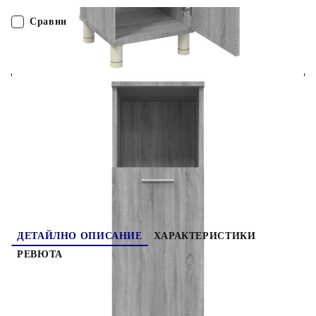
и устойчивост на влага.Голямо пространство за съхранение:
С 3 отделения и 1 врата този свободностоящ шкаф за баня
Сравни
може да ви помогне да подредите организирано тоалетните
принадлежности.Дизайн на детайлите: Този шкаф за
съхранение в банята има високи крака, за да се избегне
ПОРЪЧАЙ БЕЗ РЕГИСТРАЦИЯ
ерозията на предметите от стичащата се вода. Внимание:За да
се предотврати преобръщане, този продукт трябва да се
използва с предоставената приставка за стена.
Наш представител ще се свърже с Вас в рамките на работния ден!
Забележка:Всеки продукт се доставя с ръководство за
сглобяване в кашона за лесно сглобяване.
815607
13.340
кг
Оцени продукта
ДЕТАЙЛНО ОПИСАНИЕ
ХАРАКТЕРИСТИКИ
РЕВЮТА
Този шкаф за баня, отличаващ се с просторно
място за съхранение, ще бъде чудесно
допълнение към вашата баня, придавайки ѝ