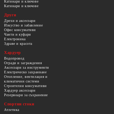
Катинари и ключове
Катинари и ключове
Други
Дрехи и аксесоари
Изкуство и забавление
Офис консумативи
Чанти и куфари
Електроника
Здраве и красота
Хардуер
Водопровод
Огради и заграждения
Аксесоари за инструменти
Електрическо захранване
Отопление, вентилация и
климатични системи
Строителни консумативи
Хардуер аксесоари
Резервоари за съхранение
Спортни стоки
Атлетика