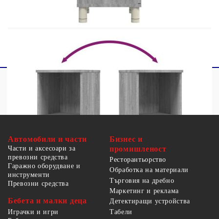
преобръщането на вашите мебели можете да
намерите
тук
Автомобили и части
Бизнес и
Части и аксесоари за
промишленост
превозни средства
Ресторантьорство
Гаражно оборудване и
Обработка на материали
инструменти
Търговия на дребно
Превозни средства
Маркетинг и реклама
Бебета и малки деца
Детектиращи устройства
Табели
Играчки и игри