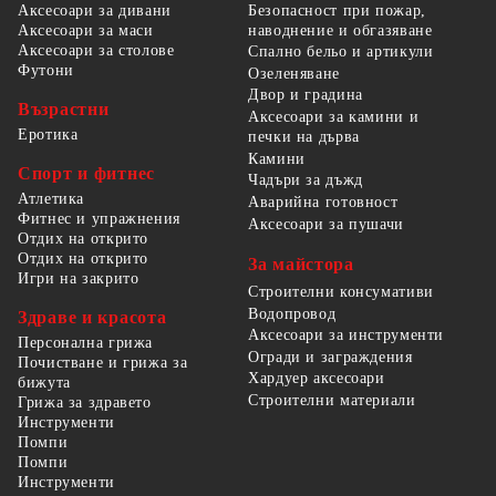
Безопасност при пожар,
Аксесоари за дивани
наводнение и обгазяване
Аксесоари за маси
Аксесоари за столове
Спално бельо и артикули
Футони
Озеленяване
Двор и градина
Възрастни
Аксесоари за камини и
Еротика
печки на дърва
Камини
Спорт и фитнес
Чадъри за дъжд
Атлетика
Аварийна готовност
Фитнес и упражнения
Аксесоари за пушачи
Отдих на открито
Отдих на открито
За майстора
Игри на закрито
Строителни консумативи
Водопровод
Здраве и красота
Аксесоари за инструменти
Персонална грижа
Огради и заграждения
Почистване и грижа за
Хардуер аксесоари
бижута
Строителни материали
Грижа за здравето
Инструменти
Помпи
Помпи
Инструменти