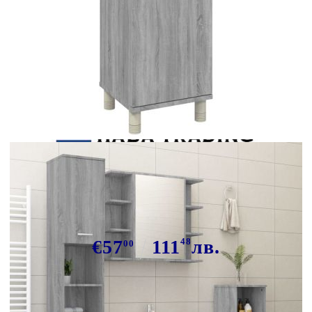
Tweet
Сподели
Шкаф за баня, сив сонома,
30x30x95 см, инженерно дърво
€57
111
48
лв.
00
В наличност: 199 бр.