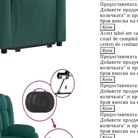
Предоставената
Добавете продук
количката" и пр
броя вноски на 
Acest tabel are c
coșul de cumpărăt
cererii de creditar
Предоставената
Добавете продук
количката" и пр
броя вноски на 
Предоставената
Добавете продук
количката" и пр
броя вноски на 
Предоставената
Добавете продук
количката" и пр
броя вноски на 