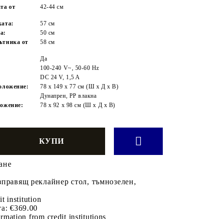
та от
42-44 см
ката:
57 см
а:
50 см
ътника от
58 см
Да
100-240 V~, 50-60 Hz
DC 24 V, 1,5 A
положение:
78 x 149 x 77 см (Ш x Д x В)
:
Дунапрен, PP влакна
ложение:
78 x 92 x 98 см (Ш x Д x В)
ане
зправящ реклайнер стол, тъмнозелен,
it institution
а:
€369.00
rmation from credit institutions