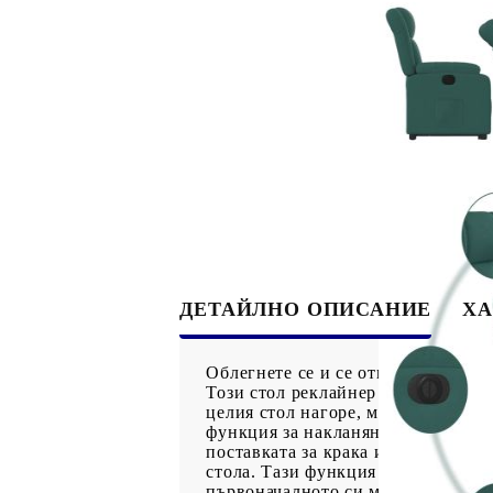
ДЕТАЙЛНО ОПИСАНИЕ
ХА
Облегнете се и се отпуснете в то
Този стол реклайнер е оборудван 
целия стол нагоре, можете лесно д
функция за накланяне: Този стол 
поставката за крака и облегалкат
стола. Тази функция позволява ма
първоначалното си място с лесно 