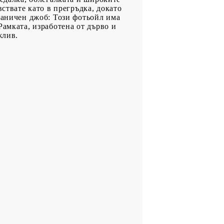
ствате като в прегръдка, докато
раничен джоб: Този фотьойл има
Рамката, изработена от дърво и
жлив.