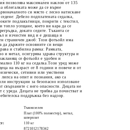
ия позволява максимален наклон от 135
ва облегалката може да се върне
рвоначалното си място с лесно натискане
 седене: Дебело подплатената седалка,
оките подлакътници, покрити с текстил,
и топло усещане, което ви кара да се
регръдка, докато седите. Тъканта се
ъл и изчистен вид и е дишаща и
ен страничен джоб: Този фотьойл има
за да държите основните си вещи
рава и стабилна рамка: Рамката,
во и метал, осигурява здрава структура и
накланящ се фотьойл е удобен и
мално 110 кг на седалка.Този уред може
деца на възраст от 8 години и повече и от
физически, сетивни или умствени
 липса на опит и познания, ако са
или инструкции за безопасно използване
ат свързаните с него опасности. Децата не
т с уреда. Децата не трябва да почистват и
ебителска поддръжка без надзор.
Тъмнозелен
Плат (100% полиестер), метал,
шперплат
ст:
110 кг
8721012178342