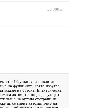
ките на
30.300
кг
ем стол! Функция за повдигане:
ение на функцията, която избутва
натискане на бутона. Електрическа
помага автоматично да регулирате
атискане на бутона отстрани на
оже да се върне автоматично на
седалка, облегалката и широките