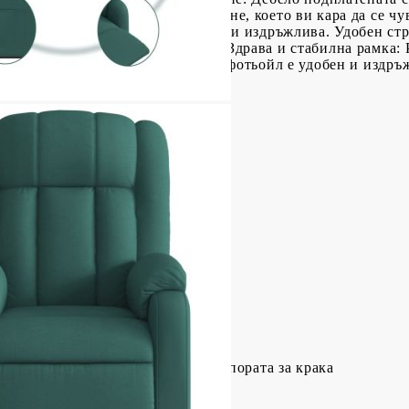
осигуряват уютно и топло усещане, което ви кара да се чув
семпъл и изчистен вид и е дишаща и издръжлива. Удобен ст
новните си вещи леснодостъпни. Здрава и стабилна рамка: 
а и стабилност. Този накланящ се фотьойл е удобен и издръ
тер), метал, шперплат
н, PP влакна
8 x 92 x 98 см (Ш x Д x В)
 78 x 149 x 77 см (Ш x Д x В)
см
ята: 42-44 см
 земята: 58 см
но регулиране на облегалката и опората за крака