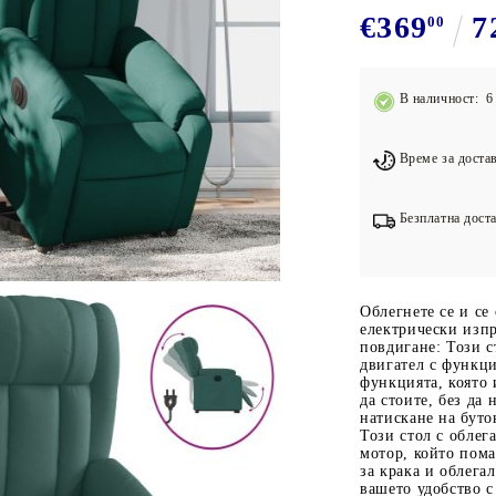
Подложки за фитнес уреди
В
€369
7
00
Лостове за набиране
Силови кули
В наличност: 6 
Йога и пилатес
Време за достав
Безплатна доста
Облегнете се и се
електрически изп
повдигане: Този с
двигател с функци
функцията, която 
да стоите, без да 
натискане на буто
Този стол с облег
мотор, който пома
за крака и облега
вашето удобство с