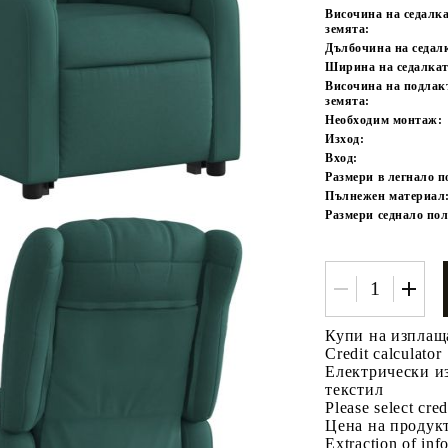
Височина на седалка
земята:
Дълбочина на седал
Ширина на седалкат
Височина на подлак
земята:
Необходим монтаж:
Изход:
Вход:
Размери в легнало 
Пълнежен материал
Размери седнало по
Купи на изплащ
Credit calculator
Електрически и
текстил
Please select cred
Цена на продукт
Extraction of info