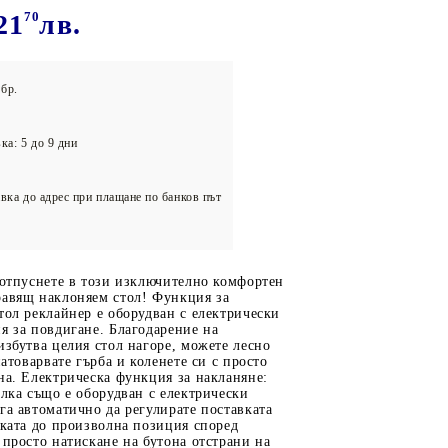
олейбол
21
70
лв.
бр.
ка: 5 до 9 дни
вка до адрес при плащане по банков път
 отпуснете в този изключително комфортен
равящ наклоняем стол! Функция за
тол реклайнер е оборудван с електрически
я за повдигане. Благодарение на
избутва целия стол нагоре, можете лесно
натоварвате гърба и коленете си с просто
на. Електрическа функция за накланяне:
алка също е оборудван с електрически
га автоматично да регулирате поставката
лката до произволна позиция според
 просто натискане на бутона отстрани на