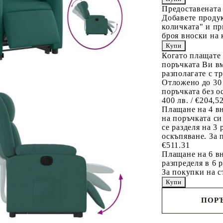
Предоставената
Добавете продук
количката" и пр
броя вноски на 
Когато плащате
поръчката Ви вм
разполагате с т
Отложено до 30
поръчката без о
400 лв. / €204,5
Плащане на 4 в
на поръчката си
се разделя на 3
оскъпяване. За 
€511.31
Плащане на 6 вн
разпределя в 6 
За покупки на с
ПОРЪ
Наш представител 