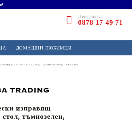
я!
Централа:
0878 17 49 71
ЕЦА
ДОМАШНИ ЛЮБИМЦИ
равящ реклайнер стол, тъмнозелен, текстил
ТЛЕТИКА
аскетбол
кс и бойни изкуства
ески изправящ
йзбол и софтбол
 стол, тъмнозелен,
кей и лакрос
сновно спортно оборудване