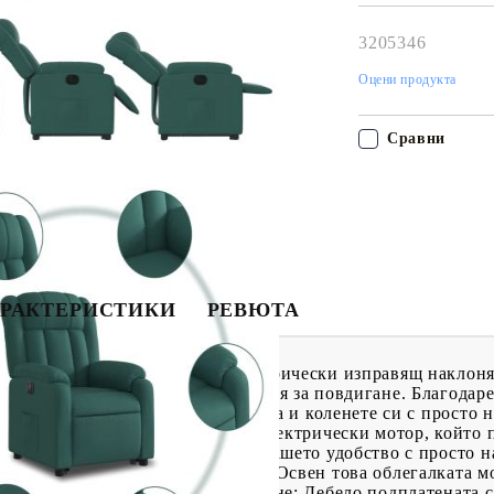
свърже с Вас в рам
работния ден!
3205346
Оцени продукта
Сравни
РАКТЕРИСТИКИ
РЕВЮТА
зи изключително комфортен електрически изправящ наклоня
с електрически двигател с функция за повдигане. Благодар
а стоите, без да натоварвате гърба и коленете си с просто 
с облегалка също е оборудван с електрически мотор, който 
а до произволна позиция според вашето удобство с просто н
ксимален наклон от 135 градуса. Освен това облегалката м
натискане на бутона. Удобно седене: Дебело подплатената 