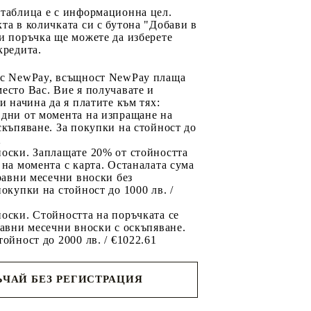
 таблица е с информационна цел.
та в количката си с бутона "Добави в
и поръчка ще можете да изберете
кредита.
 с NewPay, всъщност NewPay плаща
есто Вас. Вие я получавате и
ри начина да я платите към тях:
 дни от момента на изпращане на
скъпяване. За покупки на стойност до
2
носки. Заплащате 20% от стойността
 на момента с карта. Останалата сума
 равни месечни вноски без
покупки на стойност до 1000 лв. /
оски. Стойността на поръчката се
равни месечни вноски с оскъпяване.
тойност до 2000 лв. / €1022.61
ЧАЙ БЕЗ РЕГИСТРАЦИЯ
ще се