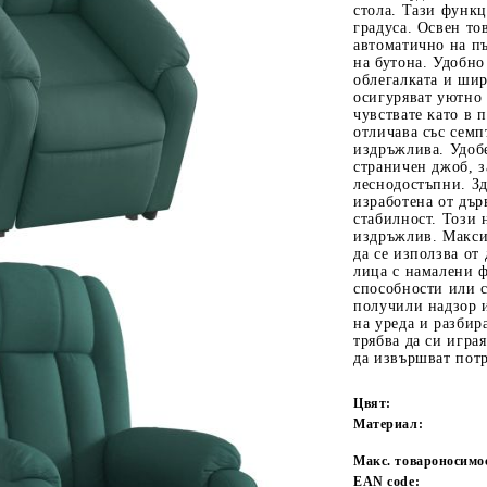
стола. Тази функц
градуса. Освен то
автоматично на пъ
на бутона. Удобно
облегалката и шир
осигуряват уютно 
чувствате като в п
отличава със семп
издръжлива. Удоб
страничен джоб, 
леснодостъпни. Зд
изработена от дър
Tweet
одели
стабилност. Този 
издръжлив. Макси
да се използва от 
лица с намалени 
способности или с
получили надзор 
на уреда и разбир
трябва да си играя
да извършват потр
Цвят:
Материал:
Макс. товароносимо
EAN code: