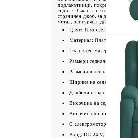
подлакътници, покрити с текстил, 
седите. Тъканта се отличава със 
страничен джоб, за да държите ос
метал, осигурява здрава структур
Цвят: Тъмнозелен
Материал: Плат (100% полиес
Пълнежен материал: Дунапре
Размери седнало положение: 7
Размери в легнало положение:
Ширина на седалката: 50 см
Дълбочина на седалката: 57 
Височина на седалката от зем
Височина на подлакътника от
С електромотор за автоматич
Вход: DC 24 V, 1,5 A