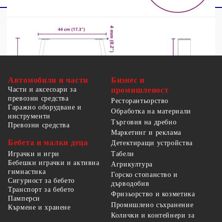
Автомобили и части
Бизнес и
Части и аксесоари за
промишленост
превозни средства
Ресторантьорство
Гаражно оборудване и
Обработка на материали
инструменти
Търговия на дребно
Превозни средства
Маркетинг и реклама
Бебета и малки деца
Детектиращи устройства
Табели
Играчки и игри
Бебешки играчки и активна
Агрикултура
гимнастика
Горско стопанство и
Сигурност за бебето
дърводобив
Транспорт за бебето
Фризьорство и козметика
Памперси
Промишлено съхранение
Кърмене и хранене
Колички и контейнери за