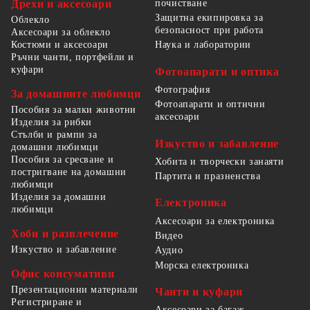
Дрехи и аксесоари
почистване
Защитна екипировка за
Облекло
безопасност при работа
Аксесоари за облекло
Костюми и аксесоари
Наука и лаборатории
Ръчни чанти, портфейли и
куфари
Фотоапарати и оптика
Фотография
За домашните любимци
Фотоапарати и оптични
Пособия за малки животни
аксесоари
Изделия за рибки
Стълби и рампи за
Изкуство и забавление
домашни любимци
Пособия за сресване и
Хобита и творчески занаяти
постригване на домашни
Партита и празненства
любимци
Изделия за домашни
Електроника
любимци
Аксесоари за електроника
Хоби и развлечение
Видео
Изкуство и забавление
Аудио
Морска електроника
Офис консумативи
Презентационни материали
Чанти и куфари
Регистриране и
Аксесоари за багаж