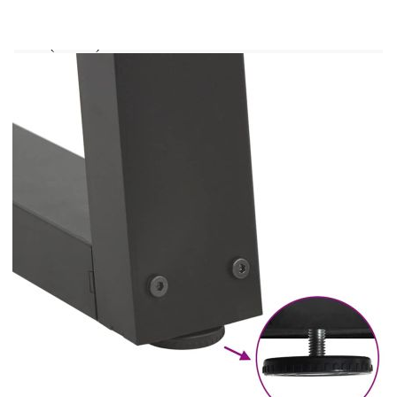
Общи размери: 60 x (72-73,3) см (Ш x В)
(Ш x В)
Размери на тръбата: 80 x 40 x 1 мм
(Диаметър x Дебелина)
Размери на скобата: 440 x 80 x 4 мм (Д x Ш
x Дебелина)
С регулируеми пластмасови нивелири
Препоръчителна употреба: маса за хранене,
бюро
Доставката съдържа:
4 x Крак за маса за хранене
Винтове (M5x18 мм) за закрепване на
краката към плота на масата