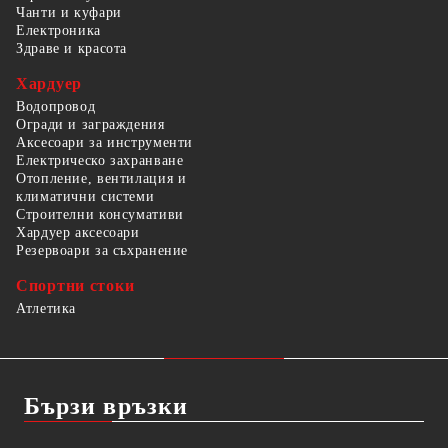
Чанти и куфари
Електроника
Здраве и красота
Хардуер
Водопровод
Огради и заграждения
Аксесоари за инструменти
Електрическо захранване
Отопление, вентилация и
климатични системи
Строителни консумативи
Хардуер аксесоари
Резервоари за съхранение
Спортни стоки
Атлетика
Бързи връзки