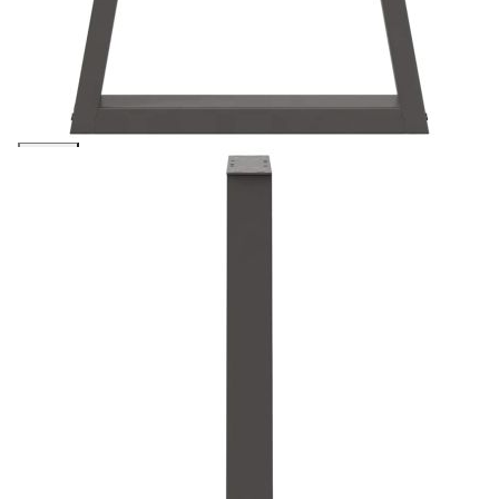
количката" и при поръчка ще можете да изберете броя
вноски на кредита.
Предоставената таблица е с информационна цел.
Добавете продукта в количката си с бутона "Добави в
количката" и при поръчка ще можете да изберете броя
вноски на кредита.
Когато плащате с NewPay, всъщност NewPay плаща
поръчката Ви вместо Вас. Вие я получавате и
разполагате с три начина да я платите към тях:
Отложено до 30 дни от момента на изпращане на
поръчката без оскъпяване. За покупки на стойност до
400 лв. / €204,52
Плащане на 4 вноски. Заплащате 20% от стойността на
поръчката си на момента с карта. Останалата сума се
разделя на 3 равни месечни вноски без оскъпяване. За
покупки на стойност до 1000 лв. / €511.31
Плащане на 6 вноски. Стойността на поръчката се
разпределя в 6 равни месечни вноски с оскъпяване. За
покупки на стойност до 2000 лв. / €1022.61