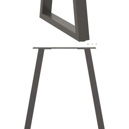
Цена на продукта:
€80.00
Extraction of information from credit institutions
Предоставената таблица е с информационна цел.
Добавете продукта в количката си с бутона "Добави в
количката" и при поръчка ще можете да изберете броя
вноски на кредита.
Acest tabel are caracter informativ. Adăugați produsul în
coșul de cumpărături unde veți putea selecta detaliile
cererii de creditare.
Предоставената таблица е с информационна цел.
Добавете продукта в количката си с бутона "Добави в
количката" и при поръчка ще можете да изберете броя
вноски на кредита.
Предоставената таблица е с информационна цел.
Добавете продукта в количката си с бутона "Добави в
количката" и при поръчка ще можете да изберете броя
вноски на кредита.
Предоставената таблица е с информационна цел.
Добавете продукта в количката си с бутона "Добави в