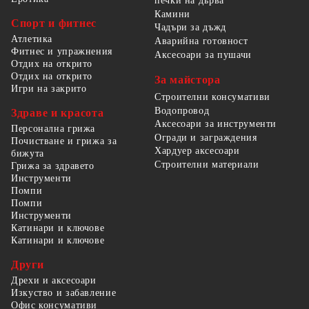
печки на дърва
Камини
Спорт и фитнес
Чадъри за дъжд
Атлетика
Аварийна готовност
Фитнес и упражнения
Аксесоари за пушачи
Отдих на открито
Отдих на открито
За майстора
Игри на закрито
Строителни консумативи
Водопровод
Здраве и красота
Аксесоари за инструменти
Персонална грижа
Огради и заграждения
Почистване и грижа за
Хардуер аксесоари
бижута
Строителни материали
Грижа за здравето
Инструменти
Помпи
Помпи
Инструменти
Катинари и ключове
Катинари и ключове
Други
Дрехи и аксесоари
Изкуство и забавление
Офис консумативи