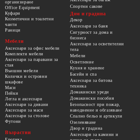
организиране
Спортни сакове
Office Equipment
Куфари
Дом и градина
Козметични и тоалетни
Декор
чанти
Аксесоари за баня
Раници
Сигурност за дома и
бизнеса
Мебели
Аксесоари за осветителни
Аксесоари за офис мебели
тела
Комплекти мебели
Мебели
Аксесоари за паравани за
Осветление
стая
Кухня и хранене
Външни мебели
Басейн и спа
Колички и островни
Аксесоари за битова
шкафове
техника
Маси
Домакински уреди
Пейки
Домакински пособия
Легла и аксесоари
Безопасност при пожар,
Аксесоари за дивани
наводнение и обгазяване
Аксесоари за маси
Аксесоари за столове
Спално бельо и артикули
Футони
Озеленяване
Двор и градина
Възрастни
Аксесоари за камини и
Еротика