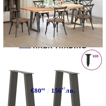
Tweet
Сподели
Крака за трапезна маса, V-
образни, 2 бр., антрацит, 60x(72-
73,3) см, стомана
€80
156
47
лв.
00
В наличност: 44 бр.