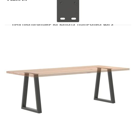
Тези крака за трапезарна маса съчетават форма и
функция. Това е идеален избор за
персонализиране на вашата трапезарна маса.
Издръжлив материал: Този крак за трапезарна
маса е изработен от прахово боядисана стомана,
което го прави здрав и дълготраен.Практичен
дизайн: Този крак за трапезарна маса включва
регулируеми нивелири, осигуряващи
стабилност дори на неравни подове и
минимизиращи драскотини по пода. Освен това,
скобата е с предварително пробити отвори и
включени в доставката винтове, които могат да
се използват за закрепване на крака към плота
на масата (не са включени), което улеснява
сглобяването.Модерна естетика: Кракът на
масата предлага елегантен и съвременен вид.
Изчистените му линии и геометричен дизайн
подобряват цялостния вид на мебелите. Полезно
е да знаете:Доставката съдържа само крака за
маса, плотът на масата не е включен.
Цвят: Антрацит
Материал: Прахово боядисана стомана