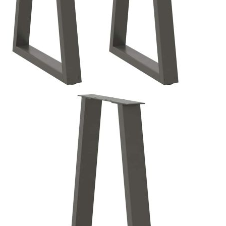
Време за доставка: 5 до 9 дни
Безплатна доставка до адрес при плащане по банков път
Цвят:
Антрацит
Материал:
Прахово боядисана стомана
EAN code:
8721102957314
Общи размери:
60 x (72-73,3) см (Ш x В) (Ш x В)
Размери на тръбата:
80 x 40 x 1 мм (Диаметър x Дебелина)
Размери на скобата:
440 x 80 x 4 мм (Д x Ш x Дебелина)
Препоръчителна употреба:
маса за хранене, бюро
Купи на изплащане
Credit calculator
Крака за трапезна маса, V-образни, 2 бр., антрацит,
60x(72-73,3) см, стомана
Please select credit institution