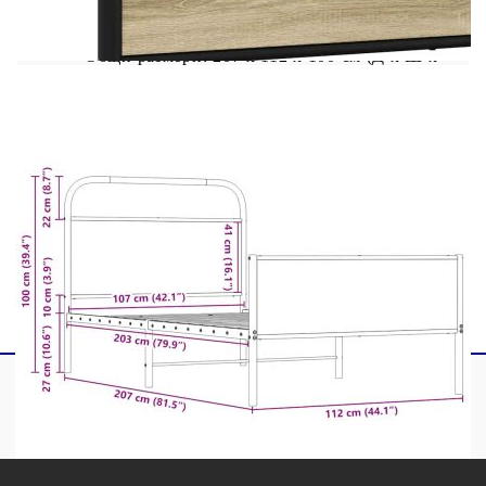
Материал: Стомана, инженерна дървесина
Общи размери: 207 x 112 x 100 см (Д x Ш x
В)
Свободна височина под леглото: 27 см
Размери на подходящ матрак: 107 x 203 см
(Ш x Д) (матракът не е включен)
С табла за глава и крака
Необходим е монтаж