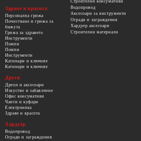
Строителни консумативи
Водопровод
Здраве и красота
Аксесоари за инструменти
Персонална грижа
Огради и заграждения
Почистване и грижа за
Хардуер аксесоари
бижута
Строителни материали
Грижа за здравето
Инструменти
Помпи
Помпи
Инструменти
Катинари и ключове
Катинари и ключове
Други
Дрехи и аксесоари
Изкуство и забавление
Офис консумативи
Чанти и куфари
Електроника
Здраве и красота
Хардуер
Водопровод
Огради и заграждения