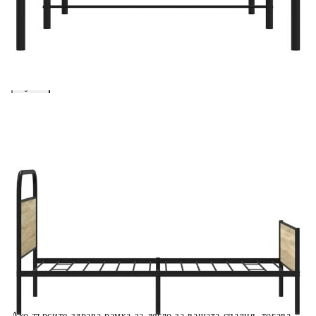
вноски на кредита.
Предоставената таблица е с информационна цел.
Добавете продукта в количката си с бутона "Добави в
количката" и при поръчка ще можете да изберете броя
вноски на кредита.
Когато плащате с NewPay, всъщност NewPay плаща
поръчката Ви вместо Вас. Вие я получавате и
разполагате с три начина да я платите към тях:
Отложено до 30 дни от момента на изпращане на
поръчката без оскъпяване. За покупки на стойност до
400 лв. / €204,52
Плащане на 4 вноски. Заплащате 20% от стойността на
поръчката си на момента с карта. Останалата сума се
разделя на 3 равни месечни вноски без оскъпяване. За
покупки на стойност до 1000 лв. / €511.31
Плащане на 6 вноски. Стойността на поръчката се
разпределя в 6 равни месечни вноски с оскъпяване. За
покупки на стойност до 2000 лв. / €1022.61
Ако търсите здрава рамка за легло за вашата спалня, тогава