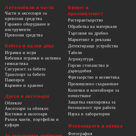
Автомобили и части
Бизнес и
Части и аксесоари за
промишленост
превозни средства
Ресторантьорство
Гаражно оборудване и
Обработка на материали
инструменти
Търговия на дребно
Превозни средства
Маркетинг и реклама
Бебета и малки деца
Детектиращи устройства
Табели
Играчки и игри
Бебешки играчки и активна
Агрикултура
гимнастика
Горско стопанство и
Сигурност за бебето
дърводобив
Транспорт за бебето
Фризьорство и козметика
Памперси
Промишлено съхранение
Кърмене и хранене
Колички и контейнери за
Дрехи и аксесоари
почистване
Защитна екипировка за
Облекло
безопасност при работа
Аксесоари за облекло
Костюми и аксесоари
Наука и лаборатории
Ръчни чанти, портфейли и
куфари
Фотоапарати и оптика
Фотография
За домашните любимци