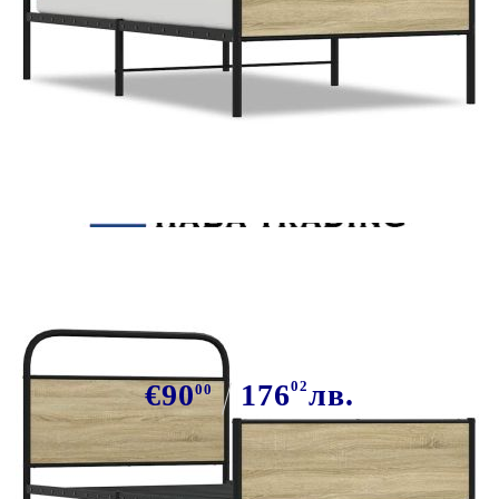
Tweet
Сподели
Рамка за легло без матрак 107x203
см дъб сонома инженерно дърво
€90
176
02
лв.
00
В наличност: 4 бр.