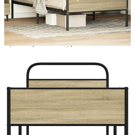
Extraction of information from credit institutions
Предоставената таблица е с информационна цел.
Добавете продукта в количката си с бутона "Добави в
количката" и при поръчка ще можете да изберете броя
вноски на кредита.
Acest tabel are caracter informativ. Adăugați produsul în
coșul de cumpărături unde veți putea selecta detaliile
cererii de creditare.
Предоставената таблица е с информационна цел.
Добавете продукта в количката си с бутона "Добави в
количката" и при поръчка ще можете да изберете броя
вноски на кредита.
Предоставената таблица е с информационна цел.
Добавете продукта в количката си с бутона "Добави в
количката" и при поръчка ще можете да изберете броя
вноски на кредита.
Предоставената таблица е с информационна цел.
Добавете продукта в количката си с бутона "Добави в
количката" и при поръчка ще можете да изберете броя