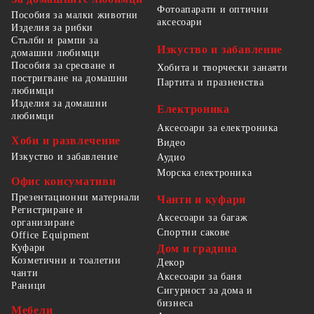
Фотоапарати и оптични
Пособия за малки животни
аксесоари
Изделия за рибки
Стълби и рампи за
Изкуство и забавление
домашни любимци
Пособия за сресване и
Хобита и творчески занаяти
постригване на домашни
Партита и празненства
любимци
Изделия за домашни
Електроника
любимци
Аксесоари за електроника
Хоби и развлечение
Видео
Изкуство и забавление
Аудио
Морска електроника
Офис консумативи
Презентационни материали
Чанти и куфари
Регистриране и
Аксесоари за багаж
организиране
Спортни сакове
Office Equipment
Куфари
Дом и градина
Козметични и тоалетни
Декор
чанти
Аксесоари за баня
Раници
Сигурност за дома и
бизнеса
Мебели