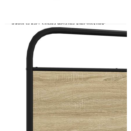
Ако търсите здрава рамка за легло за вашата
спалня, тогава тази класическа рамка за легло с
елегантен и непреходен дизайн е идеалният
избор за вас! Здрава метална конструкция:
Рамката на леглото е изработена от стомана.
Стоманата е изключително твърд и здрав
материал, който предлага изключителна
здравина и стабилност.Стабилни и издръжливи
крака: Това легло се поддържа от здрави крака,
осигуряващи стабилност, безопасност и
твърдост.Функционални табла за глава и табла
за крака: Горната и долната табла на рамката за
легло държат вашия матрак на мястото му.
Освен това таблата ви осигурява отлична опора
за гърба, когато седите в леглото, за да четете
или гледате телевизия.Решетъчна основа за
оптимална опора: Рамката на леглото е
оборудвана с решетъчна основа за опора и
дишане на вашия матрак. Добре е да се знае:Към
това легло не е включен матрак. Предлагаме
разнообразие от матраци. Можете да проверите
нашия магазин за подходящ матрак.
Цвят: Дъб сонома