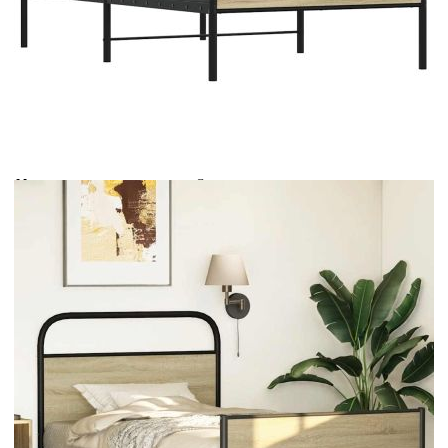
Време за доставка: 5 до 9 дни
Безплатна доставка до адрес при плащане по банков път
Цвят:
Дъб сонома
Материал:
Стомана, инженерна дървесина
EAN code:
8721158565365
Общи размери:
207 x 112 x 100 см (Д x Ш x В)
Размери на подходящ
107 x 203 см (Ш x Д) (матракът не е
матрак:
включен)
Свободна височина под
27 см
леглото:
Купи на изплащане
Credit calculator
Рамка за легло без матрак 107x203 см дъб сонома
инженерно дърво
Please select credit institution
Цена на продукта:
€90.00