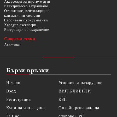
Аксесоари за инструменти
Електрическо захранване
Отопление, вентилация и
климатични системи
Строителни консумативи
Хардуер аксесоари
Резервоари за съхранение
Спортни стоки
Атлетика
Бързи връзки
Начало
Условия за пазаруване
Вход
ВИП КЛИЕНТИ
Регистрация
КЗП
Купи на изплащане
Онлайн решаване на
За Нас
спорове OPC