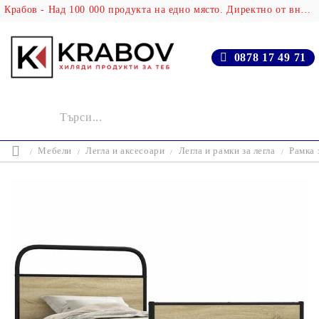
Крабов - Над 100 000 продукта на едно място. Директно от вносителя!
0878 17 49 71
Мебели
Легла и аксесоари
Легла и рамки за легла
Рамка 