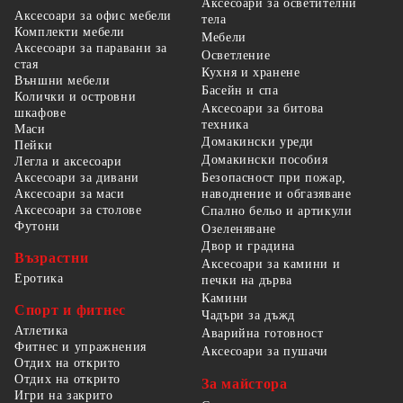
Аксесоари за осветителни
Аксесоари за офис мебели
тела
Комплекти мебели
Мебели
Аксесоари за паравани за
Осветление
стая
Кухня и хранене
Външни мебели
Басейн и спа
Колички и островни
Аксесоари за битова
шкафове
техника
Маси
Домакински уреди
Пейки
Домакински пособия
Легла и аксесоари
Безопасност при пожар,
Аксесоари за дивани
наводнение и обгазяване
Аксесоари за маси
Аксесоари за столове
Спално бельо и артикули
Футони
Озеленяване
Двор и градина
Възрастни
Аксесоари за камини и
Еротика
печки на дърва
Камини
Спорт и фитнес
Чадъри за дъжд
Атлетика
Аварийна готовност
Фитнес и упражнения
Аксесоари за пушачи
Отдих на открито
Отдих на открито
За майстора
Игри на закрито