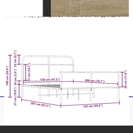
Материал: Стомана, инженерна дървесина
Общи размери: 207 x 125 x 100 см (Д x Ш x
В)
Свободна височина под леглото: 27 см
Размери на подходящ матрак: 120 x 200 см
(Ш x Д) (матракът не е включен)
С табла за глава и крака
Необходим е монтаж