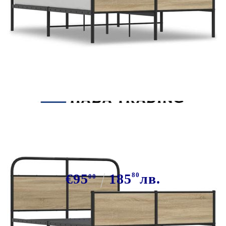
Tweet
Сподели
Рамка за легло без матрак 120x200
см дъб сонома инженерно дърво
€95
185
80
лв.
00
В наличност: 11 бр.