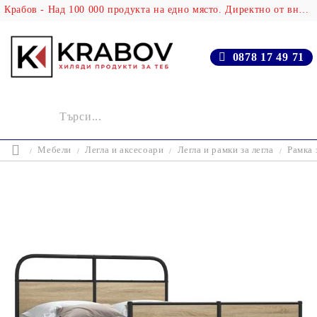
Крабов - Над 100 000 продукта на едно място. Директно от вносителя!
0878 17 49 71
Мебели
Легла и аксесоари
Легла и рамки за легла
Рамка 