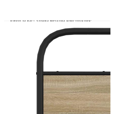
Ако търсите здрава рамка за легло за вашата
спалня, тогава тази класическа рамка за легло с
елегантен и непреходен дизайн е идеалният
избор за вас! Здрава метална конструкция:
Рамката на леглото е изработена от стомана.
Стоманата е изключително твърд и здрав
материал, който предлага изключителна
здравина и стабилност.Стабилни и издръжливи
крака: Това легло се поддържа от здрави крака,
осигуряващи стабилност, безопасност и
твърдост.Функционални табла за глава и табла
за крака: Горната и долната табла на рамката за
легло държат вашия матрак на мястото му.
Освен това таблата ви осигурява отлична опора
за гърба, когато седите в леглото, за да четете
или гледате телевизия.Решетъчна основа за
оптимална опора: Рамката на леглото е
оборудвана с решетъчна основа за опора и
дишане на вашия матрак. Добре е да се знае:Към
това легло не е включен матрак. Предлагаме
разнообразие от матраци. Можете да проверите
нашия магазин за подходящ матрак.
Цвят: Дъб сонома