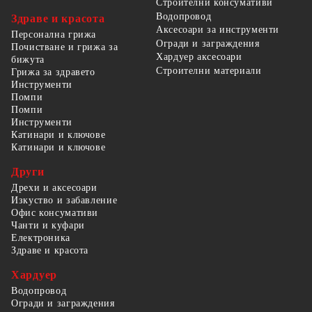
Строителни консумативи
Водопровод
Здраве и красота
Аксесоари за инструменти
Персонална грижа
Огради и заграждения
Почистване и грижа за
Хардуер аксесоари
бижута
Строителни материали
Грижа за здравето
Инструменти
Помпи
Помпи
Инструменти
Катинари и ключове
Катинари и ключове
Други
Дрехи и аксесоари
Изкуство и забавление
Офис консумативи
Чанти и куфари
Електроника
Здраве и красота
Хардуер
Водопровод
Огради и заграждения