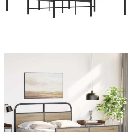
Време за доставка: 5 до 9 дни
Безплатна доставка до адрес при плащане по банков път
Цвят:
Дъб сонома
Материал:
Стомана, инженерна дървесина
EAN code:
8721158564849
Общи размери:
207 x 125 x 100 см (Д x Ш x В)
Размери на подходящ
120 x 200 см (Ш x Д) (матракът не е
матрак:
включен)
Свободна височина под
27 см
леглото:
Купи на изплащане
Credit calculator
Рамка за легло без матрак 120x200 см дъб сонома
инженерно дърво
Please select credit institution
Цена на продукта:
€95.00