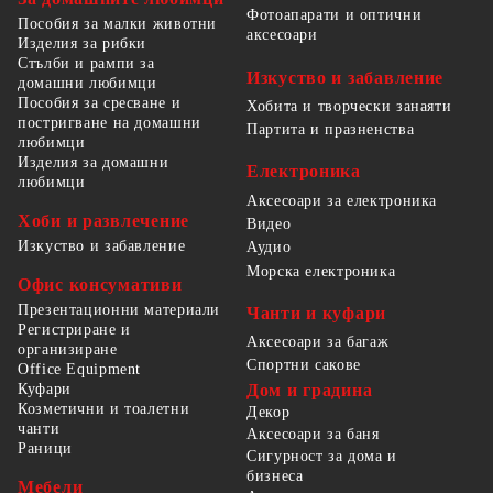
Фотоапарати и оптични
Пособия за малки животни
аксесоари
Изделия за рибки
Стълби и рампи за
Изкуство и забавление
домашни любимци
Пособия за сресване и
Хобита и творчески занаяти
постригване на домашни
Партита и празненства
любимци
Изделия за домашни
Електроника
любимци
Аксесоари за електроника
Хоби и развлечение
Видео
Изкуство и забавление
Аудио
Морска електроника
Офис консумативи
Презентационни материали
Чанти и куфари
Регистриране и
Аксесоари за багаж
организиране
Спортни сакове
Office Equipment
Куфари
Дом и градина
Козметични и тоалетни
Декор
чанти
Аксесоари за баня
Раници
Сигурност за дома и
бизнеса
Мебели