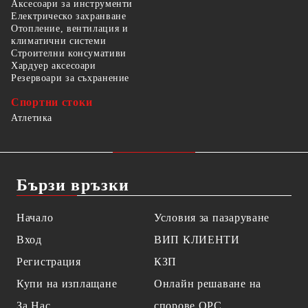
Аксесоари за инструменти
Електрическо захранване
Отопление, вентилация и
климатични системи
Строителни консумативи
Хардуер аксесоари
Резервоари за съхранение
Спортни стоки
Атлетика
Бързи връзки
Начало
Условия за пазаруване
Вход
ВИП КЛИЕНТИ
Регистрация
КЗП
Купи на изплащане
Онлайн решаване на
За Нас
спорове OPC