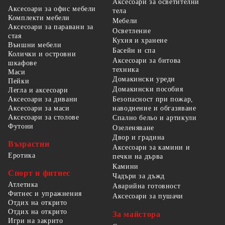
Аксесоари за осветителни
Аксесоари за офис мебели
тела
Комплекти мебели
Мебели
Аксесоари за паравани за
Осветление
стая
Кухня и хранене
Външни мебели
Басейн и спа
Колички и островни
Аксесоари за битова
шкафове
техника
Маси
Домакински уреди
Пейки
Домакински пособия
Легла и аксесоари
Безопасност при пожар,
Аксесоари за дивани
наводнение и обгазяване
Аксесоари за маси
Аксесоари за столове
Спално бельо и артикули
Футони
Озеленяване
Двор и градина
Възрастни
Аксесоари за камини и
Еротика
печки на дърва
Камини
Спорт и фитнес
Чадъри за дъжд
Атлетика
Аварийна готовност
Фитнес и упражнения
Аксесоари за пушачи
Отдих на открито
Отдих на открито
За майстора
Игри на закрито