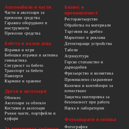
Автомобили и части
Бизнес и
Части и аксесоари за
промишленост
превозни средства
Ресторантьорство
Гаражно оборудване и
Обработка на материали
инструменти
Търговия на дребно
Превозни средства
Маркетинг и реклама
Бебета и малки деца
Детектиращи устройства
Табели
Играчки и игри
Бебешки играчки и активна
Агрикултура
гимнастика
Горско стопанство и
Сигурност за бебето
дърводобив
Транспорт за бебето
Фризьорство и козметика
Памперси
Промишлено съхранение
Кърмене и хранене
Колички и контейнери за
Дрехи и аксесоари
почистване
Защитна екипировка за
Облекло
безопасност при работа
Аксесоари за облекло
Костюми и аксесоари
Наука и лаборатории
Ръчни чанти, портфейли и
куфари
Фотоапарати и оптика
Фотография
За домашните любимци