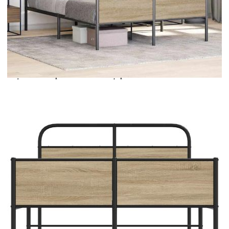
Extraction of information from credit institutions
Предоставената таблица е с информационна цел.
Добавете продукта в количката си с бутона "Добави в
количката" и при поръчка ще можете да изберете броя
вноски на кредита.
Acest tabel are caracter informativ. Adăugați produsul în
coșul de cumpărături unde veți putea selecta detaliile
cererii de creditare.
Предоставената таблица е с информационна цел.
Добавете продукта в количката си с бутона "Добави в
количката" и при поръчка ще можете да изберете броя
вноски на кредита.
Предоставената таблица е с информационна цел.
Добавете продукта в количката си с бутона "Добави в
количката" и при поръчка ще можете да изберете броя
вноски на кредита.
Предоставената таблица е с информационна цел.
Добавете продукта в количката си с бутона "Добави в
количката" и при поръчка ще можете да изберете броя