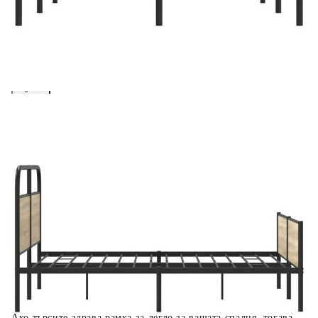
вноски на кредита.
Предоставената таблица е с информационна цел.
Добавете продукта в количката си с бутона "Добави в
количката" и при поръчка ще можете да изберете броя
вноски на кредита.
Когато плащате с NewPay, всъщност NewPay плаща
поръчката Ви вместо Вас. Вие я получавате и
разполагате с три начина да я платите към тях:
Отложено до 30 дни от момента на изпращане на
поръчката без оскъпяване. За покупки на стойност до
400 лв. / €204,52
Плащане на 4 вноски. Заплащате 20% от стойността на
поръчката си на момента с карта. Останалата сума се
разделя на 3 равни месечни вноски без оскъпяване. За
покупки на стойност до 1000 лв. / €511.31
Плащане на 6 вноски. Стойността на поръчката се
разпределя в 6 равни месечни вноски с оскъпяване. За
покупки на стойност до 2000 лв. / €1022.61
Ако търсите здрава рамка за легло за вашата спалня, тогава