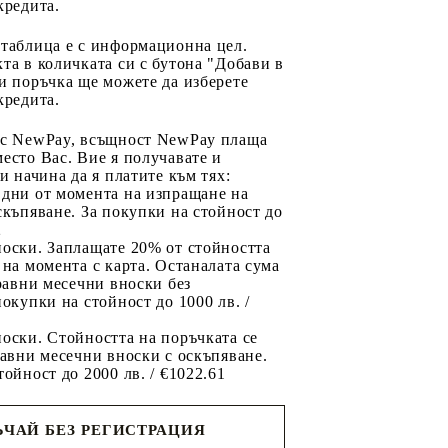
кредита.
 таблица е с информационна цел.
та в количката си с бутона "Добави в
и поръчка ще можете да изберете
кредита.
 с NewPay, всъщност NewPay плаща
есто Вас. Вие я получавате и
ри начина да я платите към тях:
 дни от момента на изпращане на
скъпяване. За покупки на стойност до
2
носки. Заплащате 20% от стойността
 на момента с карта. Останалата сума
 равни месечни вноски без
покупки на стойност до 1000 лв. /
оски. Стойността на поръчката се
равни месечни вноски с оскъпяване.
тойност до 2000 лв. / €1022.61
ЧАЙ БЕЗ РЕГИСТРАЦИЯ