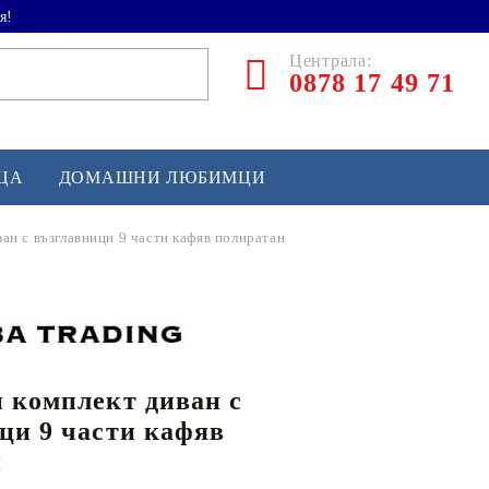
я!
Централа:
0878 17 49 71
ЕЦА
ДОМАШНИ ЛЮБИМЦИ
ан с възглавници 9 части кафяв полиратан
ТЛЕТИКА
аскетбол
кс и бойни изкуства
 комплект диван с
йзбол и софтбол
ци 9 части кафяв
кей и лакрос
н
сновно спортно оборудване