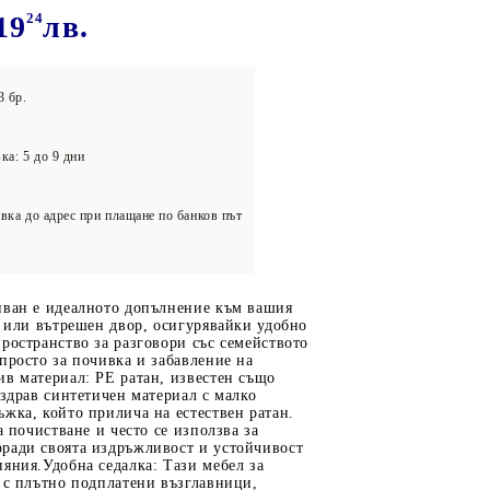
олейбол
19
24
лв.
3 бр.
ка: 5 до 9 дни
вка до адрес при плащане по банков път
иван е идеалното допълнение към вашия
а или вътрешен двор, осигурявайки удобно
ространство за разговори със семейството
просто за почивка и забавление на
в материал: PE ратан, известен също
 здрав синтетичен материал с малко
жка, който прилича на естествен ратан.
а почистване и често се използва за
ради своята издръжливост и устойчивост
яния.Удобна седалка: Тази мебел за
 с плътно подплатени възглавници,