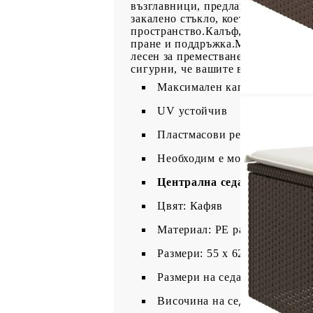
възглавници, предлага удобство п
закалено стъкло, което улеснява 
пространство.Калъф, който може д
пране и поддръжка.Модулен дизай
лесен за преместване, така че мож
сигурни, че вашите външни мебел
Максимален капацитет на нат
UV устойчив
Пластмасови регулируеми кр
Необходим е монтаж
Централна седалка:
Цвят: Кафяв
Материал: PE ратан, прахово
Размери: 55 x 62 x 69 см (Ш x
Размери на седалката: 55 x 5
Височина на седалката от зем