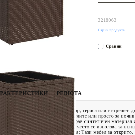
Наш представител 
свърже с Вас в рам
работния ден!
3218063
Оцени продукта
Сравни
РАКТЕРИСТИКИ
РЕВЮТА
 допълнение към вашия заден двор, тераса или вътрешен д
зговори със семейството и приятелите или просто за почив
вестен също като полиратан, е здрав синтетичен материал
 Той е лек, лесен за почистване и често се използва за въ
мосферни влияния.Удобна седалка: Тази мебел за открито,