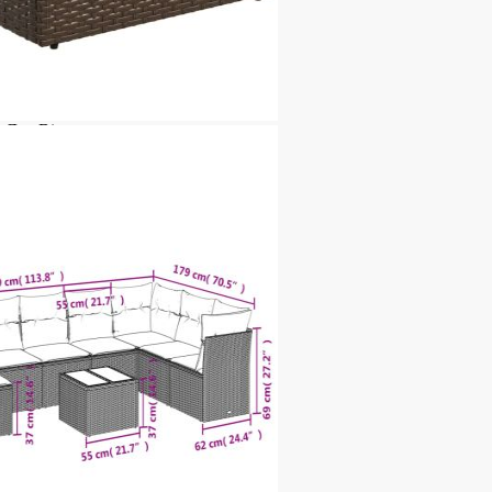
 боядисана стомана
 Д x В)
5 cм (Ш x Д)
ята: 37 см
 боядисана стомана
 Д x В)
о стъкло