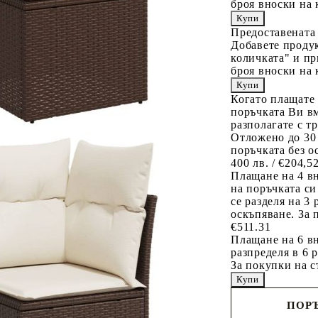
броя вноски на 
Предоставената
Добавете продук
количката" и пр
броя вноски на 
Когато плащате
поръчката Ви вм
разполагате с т
Отложено до 30
поръчката без о
400 лв. / €204,5
Плащане на 4 в
на поръчката си
се разделя на 3
оскъпяване. За 
€511.31
Плащане на 6 вн
разпределя в 6 
За покупки на с
ПОРЪ