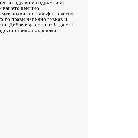
тен от здраво и издръжливо
ъм вашето външно
и имат подвижни калъфи за лесно
о го прави напълно гъвкав и
и. Добре е да се знае:За да сте
водоустойчиво покривало.