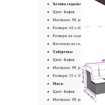
Ъглова седалка:
Цвят: Кафяв
Материал: PE ратан, прахово
Размери: 62 x 62 x 69 см (Ш x
Размери на седалката: 55 x 5
Височина на седалката от зем
Tабуретка:
Цвят: Кафяв
Материал: PE ратан, прахово
Размери: 55 x 55 x 37 см (Ш x
Маса:
Цвят: Кафяв
Материал: PE ратан, закален