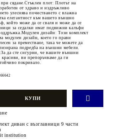
 при сядане.Стъклен плот: Плотът на
зработен от здраво и издръжливо
което улеснява почистването с влажна
отка елегантност към вашето външно
ф, който може да се сваля и може да се
авници за седалки имат подвижни калъфи
 поддръжка.Модулен дизайн: Този комплект
а модулен дизайн, което го прави
лесен за преместване, така че можете да
ализирана подредба на външни мебели.
е:За да сте сигурни, че вашите външни
 красиви, ви препоръчваме да ги
стойчиво покривало.
966642
ане
ект диван с възглавници 9 части
н
it institution