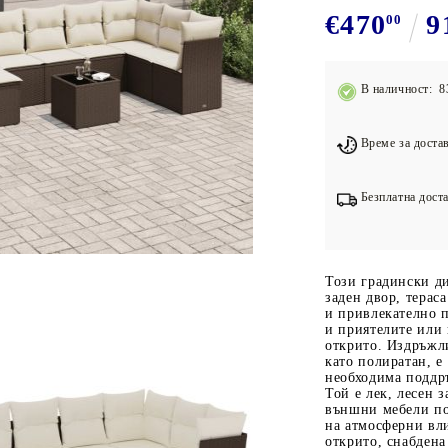
Подложки за фитнес уреди
В
€470
9
00
Лостове за набиране
Силови кули
В наличност: 8
Йога и пилатес
Време за достав
Безплатна доста
Този градински д
заден двор, терас
и привлекателно п
и приятелите или 
открито. Издръжли
като полиратан, е
необходима поддръ
Той е лек, лесен з
външни мебели по
на атмосферни вли
открито, снабдена