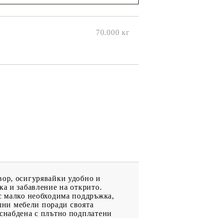
ще се
ките на
70.000
кг
вор, осигурявайки удобно и
ка и забавление на открито.
 с малко необходима поддръжка,
ншни мебели поради своята
 снабдена с плътно подплатени