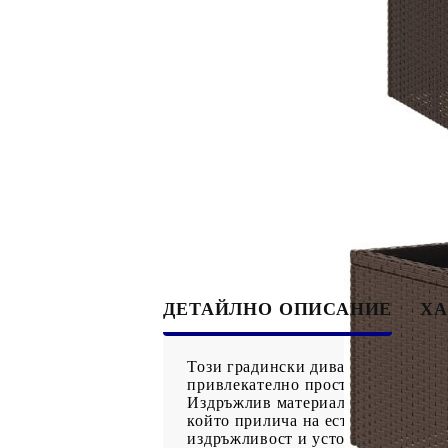
ДЕТАЙЛНО ОПИСАНИЕ
ХА
Този градински диван е идеалното
привлекателно пространство за ра
Издръжлив материал: PE ратан, из
който прилича на естествен ратан.
издръжливост и устойчивост на ат