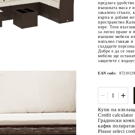
предлага удобство
външната маса е и
закалено стъкло, 
кърпа и добавя н
пространство.Калъ
пере: Тези възгл
за лесно пране и
външни мебели им
напълно гъвкав и 
създадете персон
Добре е да се зна
мебели ще останат
Tweet
одели
защитите с водоу
EAN code:
8721012
Купи на изплащ
Credit calculator
Градински компл
кафяв полирата
Please select cred