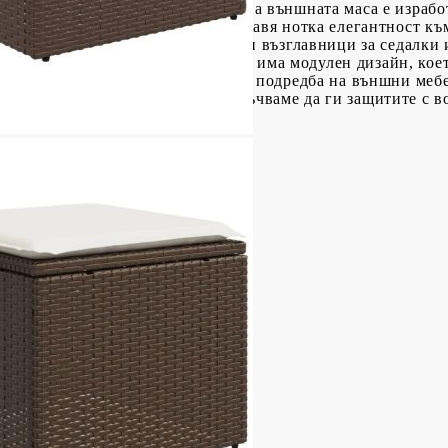
ри сядане.Стъклен плот: Плотът на външната маса е израбо
почистването с влажна кърпа и добавя нотка елегантност к
а се сваля и може да се пере: Тези възглавници за седалк
н: Този комплект външни мебели има модулен дизайн, коет
ете да създадете персонализирана подредба на външни мебел
и ще останат красиви, ви препоръчваме да ги защитите с 
оварване (на място): 110 кг
ачета
 боядисана стомана
 Д x В)
5 cм (Ш x Д)
ята: 37 см