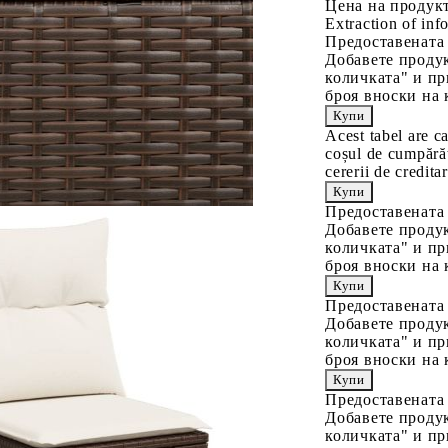
Цена на продукт
Extraction of info
Предоставената
Добавете продук
количката" и пр
броя вноски на 
Acest tabel are c
coșul de cumpărăt
cererii de creditar
Предоставената
Добавете продук
количката" и пр
броя вноски на 
Предоставената
Добавете продук
количката" и пр
броя вноски на 
Предоставената
Добавете продук
количката" и пр