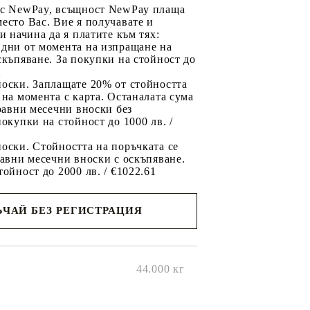
 с NewPay, всъщност NewPay плаща
есто Вас. Вие я получавате и
ри начина да я платите към тях:
 дни от момента на изпращане на
скъпяване. За покупки на стойност до
2
носки. Заплащате 20% от стойността
 на момента с карта. Останалата сума
 равни месечни вноски без
покупки на стойност до 1000 лв. /
оски. Стойността на поръчката се
равни месечни вноски с оскъпяване.
тойност до 2000 лв. / €1022.61
ЧАЙ БЕЗ РЕГИСТРАЦИЯ
ще се
ките на
44.000
кг