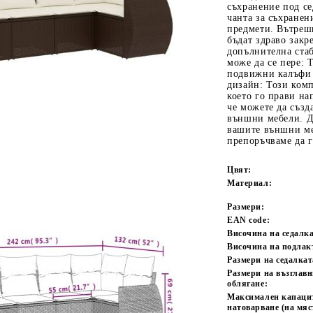
съхранение под се
чанта за съхранен
предмети. Вътрешн
бъдат здраво закр
допълнителна стаб
може да се пере: 
подвижни калъфи 
дизайн: Този ком
което го прави на
че можете да създ
Tweet
одели
външни мебели. До
вашите външни ме
препоръчваме да 
Цвят:
Материал:
Размери:
EAN code:
Височина на седалка
Височина на подлак
Размери на седалкат
Размери на възглавн
облягане:
Максимален капаци
натоварване (на мяс