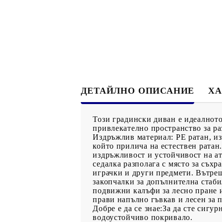
ДЕТАЙЛНО ОПИСАНИЕ
ХА
Този градински диван е идеалното
привлекателно пространство за ра
Издръжлив материал: PE ратан, из
който прилича на естествен ратан.
издръжливост и устойчивост на а
седалка разполага с място за съхр
играчки и други предмети. Вътреш
закопчалки за допълнителна стаби
подвижни калъфи за лесно пране 
прави напълно гъвкав и лесен за 
Добре е да се знае:За да сте сиг
водоустойчиво покривало.