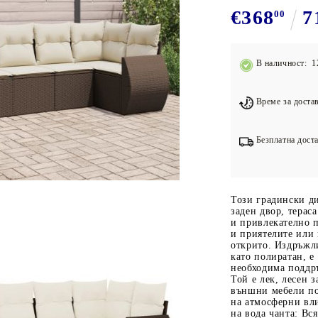
Подложки за фитнес уреди
В
€368
7
00
Лостове за набиране
Силови кули
В наличност: 1
Йога и пилатес
Време за достав
Безплатна доста
Този градински д
заден двор, терас
и привлекателно п
и приятелите или 
открито. Издръжли
като полиратан, е
необходима поддръ
Той е лек, лесен з
външни мебели по
на атмосферни вл
на вода чанта: Вся