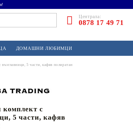
я!
Централа:
0878 17 49 71
ЕЦА
ДОМАШНИ ЛЮБИМЦИ
 възглавници, 5 части, кафяв полиратан
ТЛЕТИКА
аскетбол
кс и бойни изкуства
 комплект с
йзбол и софтбол
ци, 5 части, кафяв
кей и лакрос
н
сновно спортно оборудване