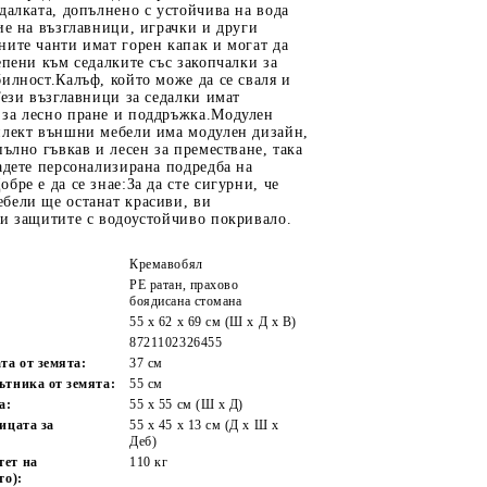
далката, допълнено с устойчива на вода
ие на възглавници, играчки и други
ите чанти имат горен капак и могат да
епени към седалките със закопчалки за
илност.Калъф, който може да се сваля и
Тези възглавници за седалки имат
за лесно пране и поддръжка.Модулен
плект външни мебели има модулен дизайн,
пълно гъвкав и лесен за преместване, така
адете персонализирана подредба на
бре е да се знае:За да сте сигурни, че
бели ще останат красиви, ви
ги защитите с водоустойчиво покривало.
Кремавобял
PE ратан, прахово
боядисана стомана
55 x 62 x 69 см (Ш x Д x В)
8721102326455
та от земята:
37 см
ътника от земята:
55 см
а:
55 x 55 cм (Ш x Д)
ицата за
55 x 45 x 13 см (Д х Ш x
Деб)
тет на
110 кг
то):