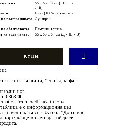
ницата на
55 x 55 x 3 см (Ш x Д x
Деб)
ието:
Плат (100% полиестер)
 на възглавницата
Дунапрен
 на облегалката:
Памучни влакна
а на вода чанта:
55 x 53 x 34 см (Д x Ш x В)
ане
ект с възглавници, 5 части, кафяв
it institution
а:
€368.00
rmation from credit institutions
 таблица е с информационна цел.
та в количката си с бутона "Добави в
и поръчка ще можете да изберете
кредита.