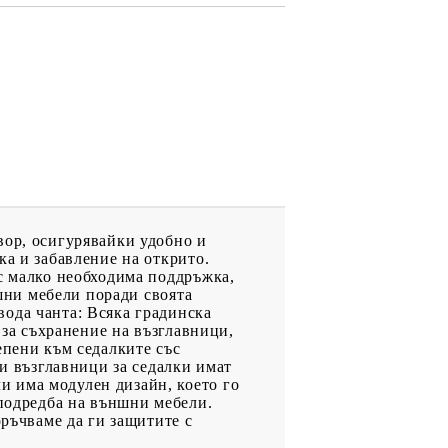
вор, осигурявайки удобно и
ка и забавление на открито.
 с малко необходима поддръжка,
ншни мебели поради своята
вода чанта: Всяка градинска
 за съхранение на възглавници,
епени към седалките със
зи възглавници за седалки имат
и има модулен дизайн, което го
 подредба на външни мебели.
оръчваме да ги защитите с