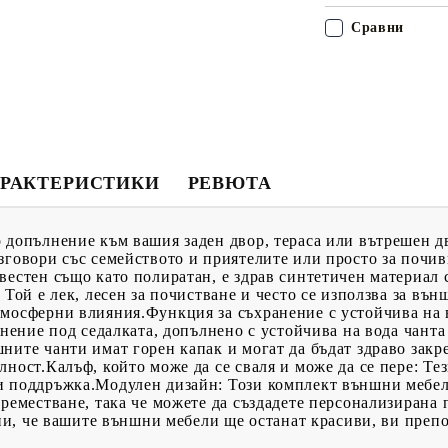
Сравни
РАКТЕРИСТИКИ
РЕВЮТА
 допълнение към вашия заден двор, тераса или вътрешен д
зговори със семейството и приятелите или просто за почив
вестен също като полиратан, е здрав синтетичен материал
 Той е лек, лесен за почистване и често се използва за въ
тмосферни влияния.Функция за съхранение с устойчива на 
анение под седалката, допълнено с устойчива на вода чанта
ните чанти имат горен капак и могат да бъдат здраво закр
лност.Калъф, който може да се сваля и може да се пере: Те
и поддръжка.Модулен дизайн: Този комплект външни мебел
преместване, така че можете да създадете персонализирана
урни, че вашите външни мебели ще останат красиви, ви преп