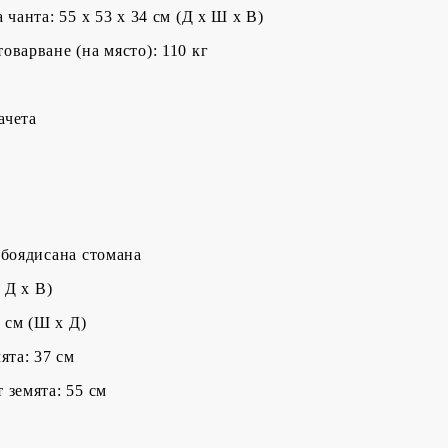
 чанта: 55 x 53 x 34 см (Д x Ш x В)
оварване (на място): 110 кг
ачета
 боядисана стомана
 Д x В)
5 cм (Ш x Д)
ята: 37 см
 земята: 55 см