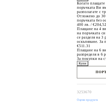
Когато плащате
поръчката Ви вм
разполагате с т
Отложено до 30
поръчката без о
400 лв. / €204,5
Плащане на 4 в
на поръчката си
се разделя на 3
оскъпяване. За 
€511.31
Плащане на 6 вн
разпределя в 6 
За покупки на с
ПОРЪ
Наш представител 
свърже с Вас в рам
работния ден!
3253670
Оцени продукта