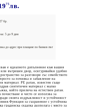
олейбол
19
75
лв.
27 бр.
ка: 5 до 9 дни
вка до адрес при плащане по банков път
иван е идеалното допълнение към вашия
а или вътрешен двор, осигурявайки удобно
ространство за разговори със семейството
просто за почивка и забавление на
в материал: PE ратан, известен също
 здрав синтетичен материал с малко
жка, който прилича на естествен ратан.
а почистване и често се използва за
ради своята издръжливост и устойчивост
ияния.Функция за съхранение с устойчива
ка градинска седалка разполага с място за