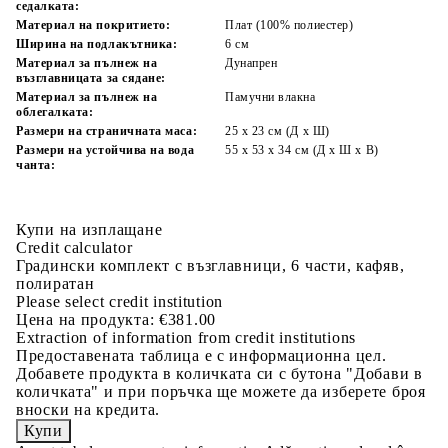
седалката:
Материал на покритието:
Плат (100% полиестер)
Ширина на подлакътника:
6 см
Материал за пълнеж на
Дунапрен
възглавницата за сядане:
Материал за пълнеж на
Памучни влакна
облегалката:
Размери на страничната маса:
25 x 23 см (Д x Ш)
Размери на устойчива на вода
55 x 53 x 34 см (Д x Ш x В)
чанта:
Купи на изплащане
Credit calculator
Градински комплект с възглавници, 6 части, кафяв,
полиратан
Please select credit institution
Цена на продукта:
€381.00
Extraction of information from credit institutions
Предоставената таблица е с информационна цел.
Добавете продукта в количката си с бутона "Добави в
количката" и при поръчка ще можете да изберете броя
вноски на кредита.