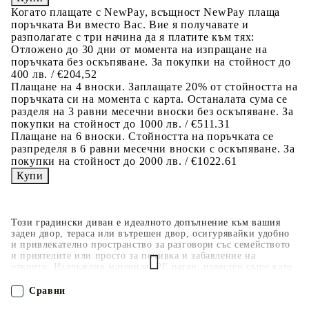
Когато плащате с NewPay, всъщност NewPay плаща
поръчката Ви вместо Вас. Вие я получавате и
разполагате с три начина да я платите към тях:
Отложено до 30 дни от момента на изпращане на
поръчката без оскъпяване. За покупки на стойност до
400 лв. / €204,52
Плащане на 4 вноски. Заплащате 20% от стойността на
поръчката си на момента с карта. Останалата сума се
разделя на 3 равни месечни вноски без оскъпяване. За
покупки на стойност до 1000 лв. / €511.31
Плащане на 6 вноски. Стойността на поръчката се
разпределя в 6 равни месечни вноски с оскъпяване. За
покупки на стойност до 2000 лв. / €1022.61
Този градински диван е идеалното допълнение към вашия
заден двор, тераса или вътрешен двор, осигурявайки удобно
и привлекателно пространство за разговори със семейството
и приятелите или просто за почивка и забавление на
открито. Издръжлив материал: PE ратан, известен също като
полиратан, е здрав синтетичен материал с малко необходима
поддръжка, който прилича на естествен ратан. Той е лек,
Сравни
лесен за почистване и често се използва за външни мебели