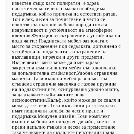
известен също като полиратан, е здрав
синтетичен материал с малко необходима
поддръжка, който прилича на естествен ратан.
Той е лек, лесен за почистване и често се
използва за външни мебели поради своята
издръжливост и устойчивост на атмосферни
влияния.Функция за съхранение с устойчива на
вода чанта: Градинската мебел разполага с
място за съхранение под седалката, допълнено с
устойчива на вода чанта за съхранение на
възглавници, играчки и други предмети.
Вътрешната чанта може да бъде здраво
закрепена към външната мебел със закопчалки
за допълнителна стабилност.Удобна странична
масичка: Тази външна мебел разполага със
сгъваема странична масичка с газова пружина
на подлакътниците, осигуряваща удобно място,
за да държите най-важните неща
леснодостъпни.Калъф, който може да се сваля и
може да се пере: Тези възглавници за седалки
имат подвижни калъфи за лесно пране и
поддръжка.Модулен дизайн: Този комплект
външни мебели има модулен дизайн, което го
прави напълно гъвкав и лесен за преместване,
така че можете да създадете персонализирана