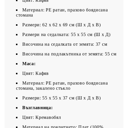
Цвят: Кафяв
Материал: PE ратан, прахово боядисана
стомана
Размери: 62 x 62 x 69 см (Ш x Д x В)
Размери на седалката: 55 x 55 cм (Ш x Д)
Височина на седалката от земята: 37 см
Височина на подлакътника от земята: 55 см
Маса:
Цвят: Кафяв
Материал: PE ратан, прахово боядисана
стомана, закалено стъкло
Размери: 55 x 55 x 37 см (Ш x Д x В)
Възглавница:
Цвят: Кремавобял
Материал на покритието: Плат (100%