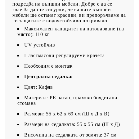
подредба на външни мебели. Добре е да се
знае:За да сте сигурни, че вашите външни
мебели ще останат красиви, ви препоръчваме да
ги защитите с водоустойчиво покривало.
Максимален капацитет на натоварване (на
място): 110 кг
UV устойчив
Пластмасови регулируеми крачета
Необходим е монтаж
Централна седалка:
Цвят: Кафяв
Материал: PE ратан, прахово боядисана
стомана
Размери: 55 x 62 x 69 см (Ш x Д x В)
Размери на седалката: 55 x 55 cм (Ш x Д)
Височина на седалката от земята: 37 см