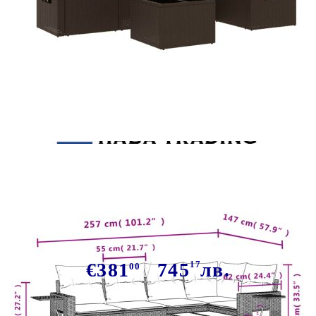
Tweet
Сподели
Градински комплект с
възглавници, 6 части, кафяв,
полиратан
€381
745
17
лв.
00
В наличност: 64 бр.