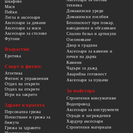
шкафове
техника
Маси
Домакински уреди
Пейки
Домакински пособия
Легла и аксесоари
Безопасност при пожар,
Аксесоари за дивани
наводнение и обгазяване
Аксесоари за маси
Аксесоари за столове
Спално бельо и артикули
Футони
Озеленяване
Двор и градина
Възрастни
Аксесоари за камини и
Еротика
печки на дърва
Камини
Спорт и фитнес
Чадъри за дъжд
Атлетика
Аварийна готовност
Фитнес и упражнения
Аксесоари за пушачи
Отдих на открито
Отдих на открито
За майстора
Игри на закрито
Строителни консумативи
Водопровод
Здраве и красота
Аксесоари за инструменти
Персонална грижа
Огради и заграждения
Почистване и грижа за
Хардуер аксесоари
бижута
Строителни материали
Грижа за здравето