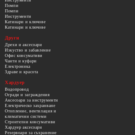
Инструменти
Помпи
Помпи
Инструменти
Катинари и ключове
Катинари и ключове
Други
Дрехи и аксесоари
Изкуство и забавление
Офис консумативи
Чанти и куфари
Електроника
Здраве и красота
Хардуер
Водопровод
Огради и заграждения
Аксесоари за инструменти
Електрическо захранване
Отопление, вентилация и
климатични системи
Строителни консумативи
Хардуер аксесоари
Резервоари за съхранение