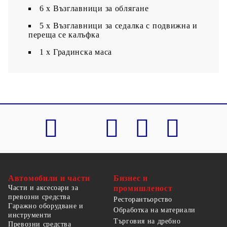
6 х Възглавници за облягане
5 x Възглавници за седалка с подвижна и
переща се калъфка
1 х Градинска маса
Автомобили и части
Бизнес и
Части и аксесоари за
промишленост
превозни средства
Ресторантьорство
Гаражно оборудване и
Обработка на материали
инструменти
Търговия на дребно
Превозни средства