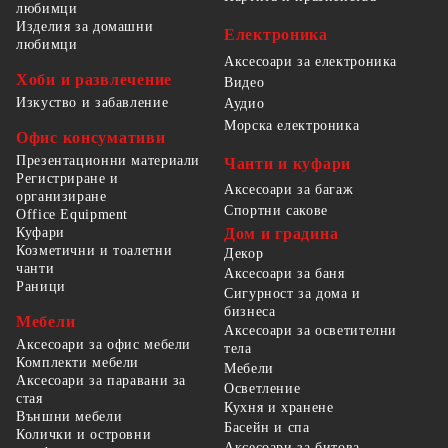
любимци
Изделия за домашни
Електроника
любимци
Аксесоари за електроника
Хоби и развлечение
Видео
Изкуство и забавление
Аудио
Морска електроника
Офис консумативи
Презентационни материали
Чанти и куфари
Регистриране и
Аксесоари за багаж
организиране
Спортни сакове
Office Equipment
Куфари
Дом и градина
Козметични и тоалетни
Декор
чанти
Аксесоари за баня
Раници
Сигурност за дома и
бизнеса
Мебели
Аксесоари за осветителни
Аксесоари за офис мебели
тела
Комплекти мебели
Мебели
Аксесоари за паравани за
Осветление
стая
Кухня и хранене
Външни мебели
Басейн и спа
Колички и островни
Аксесоари за битова