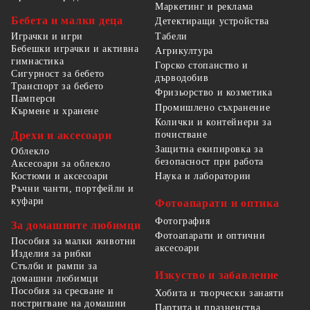
Маркетинг и реклама
Бебета и малки деца
Детектиращи устройства
Табели
Играчки и игри
Бебешки играчки и активна
Агрикултура
гимнастика
Горско стопанство и
Сигурност за бебето
дърводобив
Транспорт за бебето
Фризьорство и козметика
Памперси
Промишлено съхранение
Кърмене и хранене
Колички и контейнери за
Дрехи и аксесоари
почистване
Защитна екипировка за
Облекло
безопасност при работа
Аксесоари за облекло
Костюми и аксесоари
Наука и лаборатории
Ръчни чанти, портфейли и
куфари
Фотоапарати и оптика
Фотография
За домашните любимци
Фотоапарати и оптични
Пособия за малки животни
аксесоари
Изделия за рибки
Стълби и рампи за
Изкуство и забавление
домашни любимци
Пособия за сресване и
Хобита и творчески занаяти
постригване на домашни
Партита и празненства