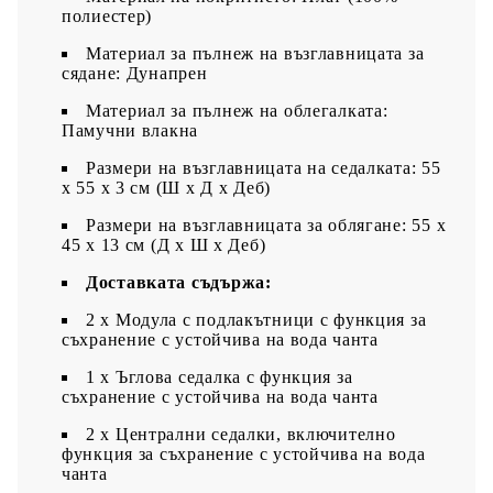
полиестер)
Материал за пълнеж на възглавницата за
сядане: Дунапрен
Материал за пълнеж на облегалката:
Памучни влакна
Размери на възглавницата на седалката: 55
x 55 x 3 см (Ш x Д x Деб)
Размери на възглавницата за облягане: 55 x
45 x 13 см (Д х Ш x Деб)
Доставката съдържа:
2 x Модула с подлакътници с функция за
съхранение с устойчива на вода чанта
1 x Ъглова седалка с функция за
съхранение с устойчива на вода чанта
2 x Централни седалки, включително
функция за съхранение с устойчива на вода
чанта