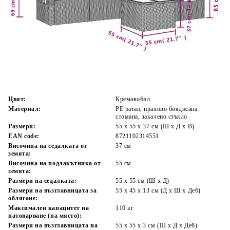
Време за доставка: 5 до 9 дни
Безплатна доставка до адрес при плащане по банков път
Цвят:
Кремавобял
Материал:
PE ратан, прахово боядисана
стомана, закалено стъкло
Размери:
55 x 55 x 37 см (Ш x Д x В)
EAN code:
8721102314551
Височина на седалката от
37 см
земята:
Височина на подлакътника от
55 см
земята:
Размери на седалката:
55 x 55 cм (Ш x Д)
Размери на възглавницата за
55 x 45 x 13 см (Д х Ш x Деб)
облягане:
Максимален капацитет на
110 кг
натоварване (на място):
Размери на възглавницата на
55 x 55 x 3 см (Ш x Д x Деб)