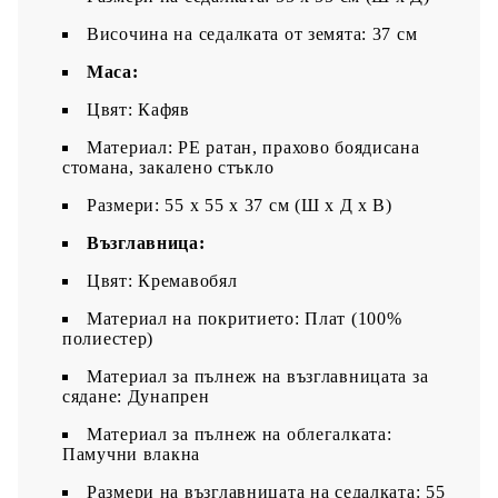
Височина на седалката от земята: 37 см
Маса:
Цвят: Кафяв
Материал: PE ратан, прахово боядисана
стомана, закалено стъкло
Размери: 55 x 55 x 37 см (Ш x Д x В)
Възглавница:
Цвят: Кремавобял
Материал на покритието: Плат (100%
полиестер)
Материал за пълнеж на възглавницата за
сядане: Дунапрен
Материал за пълнеж на облегалката:
Памучни влакна
Размери на възглавницата на седалката: 55