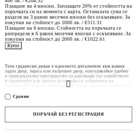
400 лв. / €204,52
Плащане на 4 вноски. Заплащате 20% от стойността на
поръчката си на момента с карта. Останалата сума се
разделя на 3 равни месечни вноски без оскъпяване. За
покупки на стойност до 1000 лв. / €511.31
Плащане на 6 вноски. Стойността на поръчката се
разпределя в 6 равни месечни вноски с оскъпяване. За
покупки на стойност до 2000 лв. / €1022.61
Този градински диван е идеалното допълнение към вашия
заден двор, тераса или вътрешен двор, осигурявайки удобно
и привлекателно пространство за разговори със семейството
и приятелите или просто за почивка и забавление на
открито. Издръжлив материал: PE ратан, известен също като
полиратан, е здрав синтетичен материал с малко необходима
поддръжка, който прилича на естествен ратан. Той е лек,
Сравни
лесен за почистване и често се използва за външни мебели
поради своята издръжливост и устойчивост на атмосферни
влияния.Удобна седалка: Този комплект мебели за открито,
ПОРЪЧАЙ БЕЗ РЕГИСТРАЦИЯ
снабдени с плътно подплатени възглавници, предлага
удобство при сядане.Калъф, който може да се сваля и може да
се пере: Тези възглавници за седалки имат подвижни калъфи
Наш представител ще се свърже с Вас в рамките на работния ден!
за лесно пране и поддръжка.Стъклен плот: Плотът на
външната маса е изработен от здраво и издръжливо закалено