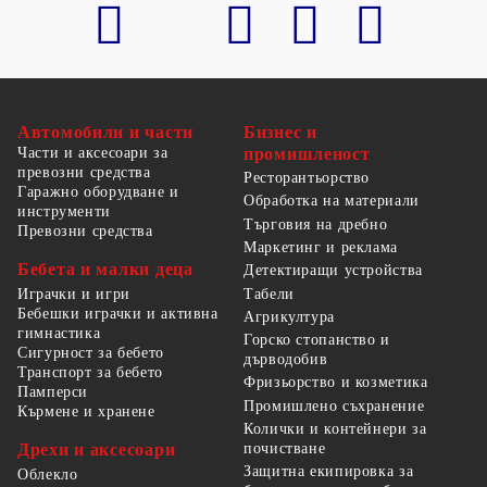
Автомобили и части
Бизнес и
Части и аксесоари за
промишленост
превозни средства
Ресторантьорство
Гаражно оборудване и
Обработка на материали
инструменти
Търговия на дребно
Превозни средства
Маркетинг и реклама
Бебета и малки деца
Детектиращи устройства
Табели
Играчки и игри
Бебешки играчки и активна
Агрикултура
гимнастика
Горско стопанство и
Сигурност за бебето
дърводобив
Транспорт за бебето
Фризьорство и козметика
Памперси
Промишлено съхранение
Кърмене и хранене
Колички и контейнери за
Дрехи и аксесоари
почистване
Защитна екипировка за
Облекло