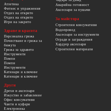
Атлетика
Аварийна готовност
Фитнес и упражнения
Аксесоари за пушачи
Отдих на открито
Отдих на открито
За майстора
Игри на закрито
Строителни консумативи
Водопровод
Здраве и красота
Аксесоари за инструменти
Персонална грижа
Огради и заграждения
Почистване и грижа за
Хардуер аксесоари
бижута
Строителни материали
Грижа за здравето
Инструменти
Помпи
Помпи
Инструменти
Катинари и ключове
Катинари и ключове
Други
Дрехи и аксесоари
Изкуство и забавление
Офис консумативи
Чанти и куфари
Електроника