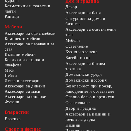
Куфари
Дом и градина
Козметични и тоалетни
Декор
чанти
Аксесоари за баня
Раници
Сигурност за дома и
бизнеса
Мебели
Аксесоари за осветителни
Аксесоари за офис мебели
тела
Комплекти мебели
Мебели
Аксесоари за паравани за
Осветление
стая
Кухня и хранене
Външни мебели
Басейн и спа
Колички и островни
Аксесоари за битова
шкафове
техника
Маси
Домакински уреди
Пейки
Домакински пособия
Легла и аксесоари
Безопасност при пожар,
Аксесоари за дивани
наводнение и обгазяване
Аксесоари за маси
Аксесоари за столове
Спално бельо и артикули
Футони
Озеленяване
Двор и градина
Възрастни
Аксесоари за камини и
Еротика
печки на дърва
Камини
Спорт и фитнес
Чадъри за дъжд