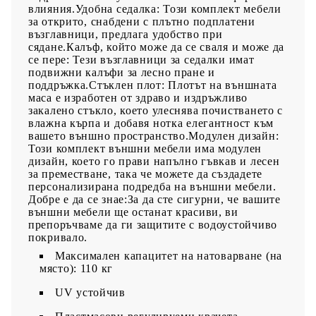
влияния.Удобна седалка: Този комплект мебели
за открито, снабдени с плътно подплатени
възглавници, предлага удобство при
сядане.Калъф, който може да се сваля и може да
се пере: Тези възглавници за седалки имат
подвижни калъфи за лесно пране и
поддръжка.Стъклен плот: Плотът на външната
маса е изработен от здраво и издръжливо
закалено стъкло, което улеснява почистването с
влажна кърпа и добавя нотка елегантност към
вашето външно пространство.Модулен дизайн:
Този комплект външни мебели има модулен
дизайн, което го прави напълно гъвкав и лесен
за преместване, така че можете да създадете
персонализирана подредба на външни мебели.
Добре е да се знае:За да сте сигурни, че вашите
външни мебели ще останат красиви, ви
препоръчваме да ги защитите с водоустойчиво
покривало.
Максимален капацитет на натоварване (на
място): 110 кг
UV устойчив