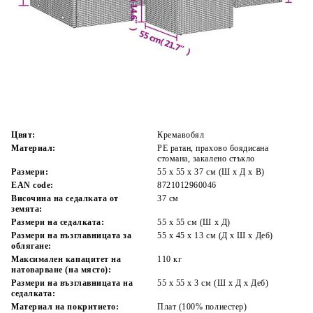
Време за доставка: 5 до 9 дни
Безплатна доставка до адрес при плащане по банков път
Цвят:
Кремавобял
Материал:
PE ратан, прахово боядисана
стомана, закалено стъкло
Размери:
55 x 55 x 37 см (Ш x Д x В)
EAN code:
8721012960046
Височина на седалката от
37 см
земята:
Размери на седалката:
55 x 55 cм (Ш x Д)
Размери на възглавницата за
55 x 45 x 13 см (Д х Ш x Деб)
облягане:
Максимален капацитет на
110 кг
натоварване (на място):
Размери на възглавницата на
55 x 55 x 3 см (Ш x Д x Деб)
седалката:
Материал на покритието:
Плат (100% полиестер)