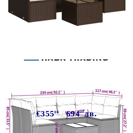
Tweet
Сподели
Градински комплект с
възглавници, 7 части, кафяв,
полиратан
€355
694
32
лв.
00
В наличност: 139 бр.