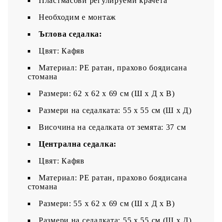
Пластмасови регулируеми крачета
Необходим е монтаж
Ъглова седалка:
Цвят: Кафяв
Материал: PE ратан, прахово боядисана
стомана
Размери: 62 x 62 x 69 см (Ш x Д x В)
Размери на седалката: 55 x 55 cм (Ш x Д)
Височина на седалката от земята: 37 см
Централна седалка:
Цвят: Кафяв
Материал: PE ратан, прахово боядисана
стомана
Размери: 55 x 62 x 69 см (Ш x Д x В)
Размери на седалката: 55 x 55 cм (Ш x Д)