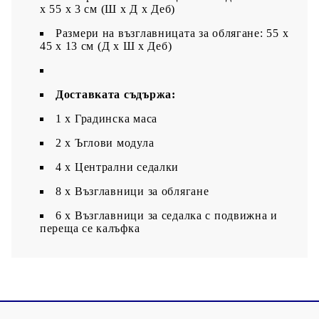
x 55 x 3 см (Ш x Д x Деб)
Размери на възглавницата за облягане: 55 x
45 x 13 см (Д х Ш x Деб)
Доставката съдържа:
1 х Градинска маса
2 x Ъглови модула
4 x Централни седалки
8 x Възглавници за облягане
6 x Възглавници за седалка с подвижна и
переща се калъфка