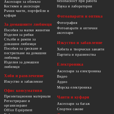
безопасност при работа
Аксесоари за облекло
Костюми и аксесоари
Наука и лаборатории
Ръчни чанти, портфейли и
куфари
Фотоапарати и оптика
Фотография
За домашните любимци
Фотоапарати и оптични
Пособия за малки животни
аксесоари
Изделия за рибки
Стълби и рампи за
Изкуство и забавление
домашни любимци
Пособия за сресване и
Хобита и творчески занаяти
постригване на домашни
Партита и празненства
любимци
Изделия за домашни
Електроника
любимци
Аксесоари за електроника
Хоби и развлечение
Видео
Изкуство и забавление
Аудио
Морска електроника
Офис консумативи
Презентационни материали
Чанти и куфари
Регистриране и
Аксесоари за багаж
организиране
Спортни сакове
Office Equipment