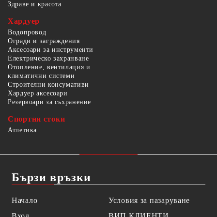
Здраве и красота
Хардуер
Водопровод
Огради и заграждения
Аксесоари за инструменти
Електрическо захранване
Отопление, вентилация и
климатични системи
Строителни консумативи
Хардуер аксесоари
Резервоари за съхранение
Спортни стоки
Атлетика
Бързи връзки
Начало
Условия за пазаруване
Вход
ВИП КЛИЕНТИ