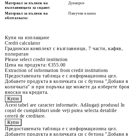
Материал за пълнеж на
Дунапрен
възглавницата за сядане:
Материал за пълнеж на
Памучни влакна
облегалката:
Купи на изплащане
Credit calculator
Градински комплект с възглавници, 7 части, кафяв,
полиратан
Please select credit institution
Цена на продукта:
€355.00
Extraction of information from credit institutions
Предоставената таблица е с информационна цел.
Добавете продукта в количката си с бутона "Добави в
количката" и при поръчка ще можете да изберете броя
вноски на кредита.
Acest tabel are caracter informativ. Adăugați produsul în
coșul de cumpărături unde veți putea selecta detaliile
cererii de creditare.
Предоставената таблица е с информационна цел.
Добавете продукта в количката си с бутона "Добави в