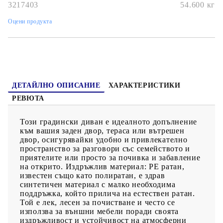
стъкло, което улеснява почистването с влажна кърпа и добавя
3217403
54.600
кг
нотка елегантност към вашето външно пространство.Модулен
дизайн: Този комплект външни мебели има модулен дизайн,
Оцени продукта
което го прави напълно гъвкав и лесен за преместване, така
че можете да създадете персонализирана подредба на външни
мебели. Добре е да се знае:За да сте сигурни, че вашите
външни мебели ще останат красиви, ви препоръчваме да ги
защитите с водоустойчиво покривало.
ДЕТАЙЛНО ОПИСАНИЕ
ХАРАКТЕРИСТИКИ
РЕВЮТА
Този градински диван е идеалното допълнение
към вашия заден двор, тераса или вътрешен
двор, осигурявайки удобно и привлекателно
пространство за разговори със семейството и
приятелите или просто за почивка и забавление
на открито. Издръжлив материал: PE ратан,
известен също като полиратан, е здрав
синтетичен материал с малко необходима
поддръжка, който прилича на естествен ратан.
Той е лек, лесен за почистване и често се
използва за външни мебели поради своята
издръжливост и устойчивост на атмосферни