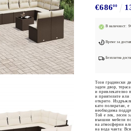
Подложки за фитнес уреди
В
€686
1
00
Лостове за набиране
Силови кули
В наличност: 9
Йога и пилатес
Време за достав
Безплатна доста
Този градински д
заден двор, терас
и привлекателно п
и приятелите или 
открито. Издръжли
като полиратан, е
необходима поддръ
Той е лек, лесен з
външни мебели по
на атмосферни вл
на вода чанта: Вся