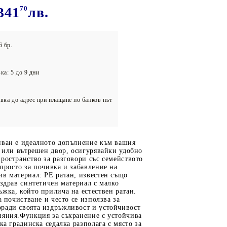
олейбол
341
70
лв.
6 бр.
ка: 5 до 9 дни
вка до адрес при плащане по банков път
иван е идеалното допълнение към вашия
а или вътрешен двор, осигурявайки удобно
ространство за разговори със семейството
просто за почивка и забавление на
в материал: PE ратан, известен също
 здрав синтетичен материал с малко
жка, който прилича на естествен ратан.
а почистване и често се използва за
ради своята издръжливост и устойчивост
ияния.Функция за съхранение с устойчива
ка градинска седалка разполага с място за