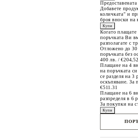
Предоставената
Добавете продук
количката" и пр
броя вноски на 
Когато плащате
поръчката Ви вм
разполагате с т
Отложено до 30
поръчката без о
400 лв. / €204,5
Плащане на 4 в
на поръчката си
се разделя на 3
оскъпяване. За 
€511.31
Плащане на 6 вн
разпределя в 6 
За покупки на с
ПОРЪ
Наш представител 
свърже с Вас в рам