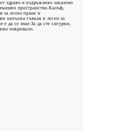
 от здраво и издръжливо закалено
о външно пространство.Калъф,
и за лесно пране и
ви напълно гъвкав и лесен за
е да се знае:За да сте сигурни,
чиво покривало.