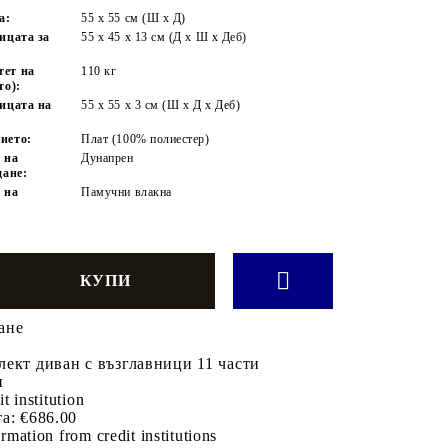
а:
55 x 55 cм (Ш x Д)
ицата за
55 x 45 x 13 см (Д х Ш x Деб)
тет на
110 кг
то):
ницата на
55 x 55 x 3 см (Ш x Д x Деб)
ието:
Плат (100% полиестер)
 на
Дунапрен
дане:
 на
Памучни влакна
ане
ект диван с възглавници 11 части
н
it institution
а:
€686.00
rmation from credit institutions