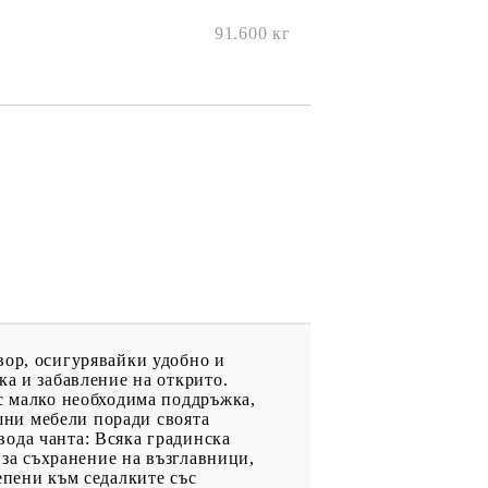
91.600
кг
вор, осигурявайки удобно и
ка и забавление на открито.
 с малко необходима поддръжка,
ншни мебели поради своята
вода чанта: Всяка градинска
 за съхранение на възглавници,
епени към седалките със