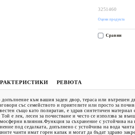
работния ден!
3251460
Оцени продукта
Сравни
РАКТЕРИСТИКИ
РЕВЮТА
 допълнение към вашия заден двор, тераса или вътрешен д
зговори със семейството и приятелите или просто за почив
вестен също като полиратан, е здрав синтетичен материал
 Той е лек, лесен за почистване и често се използва за въ
тмосферни влияния.Функция за съхранение с устойчива на 
анение под седалката, допълнено с устойчива на вода чанта
ните чанти имат горен капак и могат да бъдат здраво закр