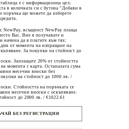
 таблица е с информационна цел.
та в количката си с бутона "Добави в
и поръчка ще можете да изберете
кредита.
 с NewPay, всъщност NewPay плаща
есто Вас. Вие я получавате и
ри начина да я платите към тях:
 дни от момента на изпращане на
скъпяване. За покупки на стойност до
2
носки. Заплащате 20% от стойността
 на момента с карта. Останалата сума
 равни месечни вноски без
покупки на стойност до 1000 лв. /
оски. Стойността на поръчката се
равни месечни вноски с оскъпяване.
тойност до 2000 лв. / €1022.61
ЧАЙ БЕЗ РЕГИСТРАЦИЯ
ще се
ките на