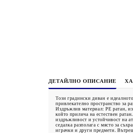
ДЕТАЙЛНО ОПИСАНИЕ
ХА
Този градински диван е идеалното
привлекателно пространство за ра
Издръжлив материал: PE ратан, из
който прилича на естествен ратан.
издръжливост и устойчивост на а
седалка разполага с място за съхр
играчки и други предмети. Вътреш