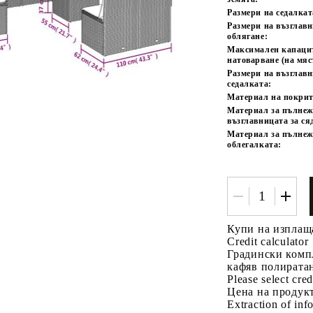
Размери на седалкат
Размери на възглавн
облягане:
Максимален капаци
натоварване (на мяс
Размери на възглав
седалката:
Материал на покрит
Материал за пълнеж
възглавницата за ся
Материал за пълнеж
облегалката:
Купи на изплащ
Credit calculator
Градински компл
кафяв полирата
Please select cred
Цена на продукт
Extraction of info