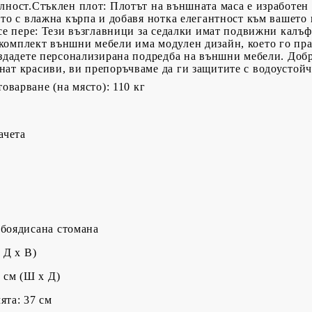
лност.Стъклен плот: Плотът на външната маса е изработен
ето с влажна кърпа и добавя нотка елегантност към вашет
 се пере: Тези възглавници за седалки имат подвижни калъф
комплект външни мебели има модулен дизайн, което го пра
здадете персонализирана подредба на външни мебели. Добре 
нат красиви, ви препоръчваме да ги защитите с водоустой
оварване (на място): 110 кг
ачета
 боядисана стомана
 Д x В)
5 cм (Ш x Д)
ята: 37 см