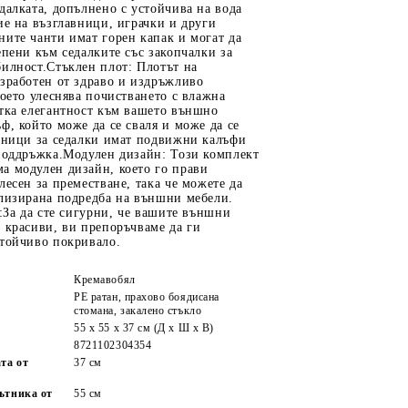
далката, допълнено с устойчива на вода
ие на възглавници, играчки и други
ите чанти имат горен капак и могат да
епени към седалките със закопчалки за
билност.Стъклен плот: Плотът на
зработен от здраво и издръжливо
което улеснява почистването с влажна
отка елегантност към вашето външно
ф, който може да се сваля и може да се
авници за седалки имат подвижни калъфи
 поддръжка.Модулен дизайн: Този комплект
а модулен дизайн, което го прави
лесен за преместване, така че можете да
ализирана подредба на външни мебели.
е:За да сте сигурни, че вашите външни
 красиви, ви препоръчваме да ги
стойчиво покривало.
Кремавобял
PE ратан, прахово боядисана
стомана, закалено стъкло
55 x 55 x 37 см (Д x Ш x В)
8721102304354
та от
37 см
ътника от
55 см