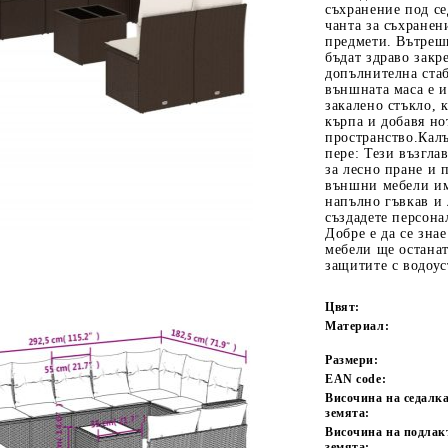
съхранение под се
чанта за съхранен
предмети. Вътрешн
бъдат здраво закр
допълнителна ста
външната маса е и
закалено стъкло, 
кърпа и добавя н
пространство.Калъ
пере: Тези възгл
Tweet
одели
за лесно пране и
външни мебели им
напълно гъвкав и 
създадете персон
Добре е да се зна
мебели ще останат
защитите с водоу
Цвят:
Материал:
Размери:
EAN code:
Височина на седалка
земята:
Височина на подлак
земята: