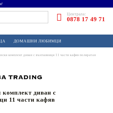
я!
Централа:
0878 17 49 71
ЕЦА
ДОМАШНИ ЛЮБИМЦИ
нски комплект диван с възглавници 11 части кафяв полиратан
ТЛЕТИКА
аскетбол
кс и бойни изкуства
 комплект диван с
йзбол и софтбол
ци 11 части кафяв
кей и лакрос
н
сновно спортно оборудване