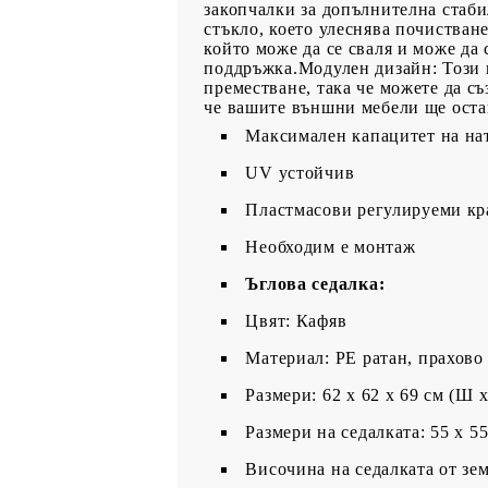
закопчалки за допълнителна стаби
стъкло, което улеснява почистван
който може да се сваля и може да
поддръжка.Модулен дизайн: Този 
преместване, така че можете да съ
че вашите външни мебели ще оста
Максимален капацитет на нат
UV устойчив
Пластмасови регулируеми кр
Необходим е монтаж
Ъглова седалка:
Цвят: Кафяв
Материал: PE ратан, прахово
Размери: 62 x 62 x 69 см (Ш x
Размери на седалката: 55 x 5
Височина на седалката от зем