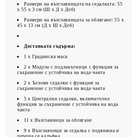
Размери на възглавницата на седалката: 55
x 55 x 3 см (Ш x Д x Деб)
Размери на възглавницата за облягане: 55 x
45 x 13 см (Д х Ш x Деб)
Доставката съдържа:
1 х Градинска маса
2 x Модула с подлакътници с функция за
съхранение с устойчива на вода чанта
2 x Ъглови седалки с функция за
съхранение с устойчива на вода чанта
5 x Централни седалки, включително
функция за съхранение с устойчива на вода
чанта
11 x Възглавници за облягане
9 x Възглавници за седалка с подвижна и
переща се калъфка