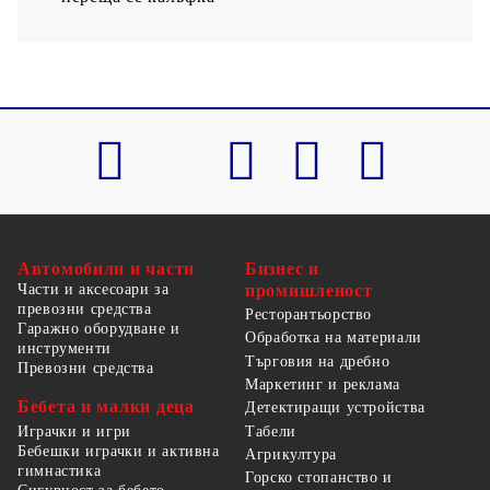
Автомобили и части
Бизнес и
Части и аксесоари за
промишленост
превозни средства
Ресторантьорство
Гаражно оборудване и
Обработка на материали
инструменти
Търговия на дребно
Превозни средства
Маркетинг и реклама
Бебета и малки деца
Детектиращи устройства
Табели
Играчки и игри
Бебешки играчки и активна
Агрикултура
гимнастика
Горско стопанство и