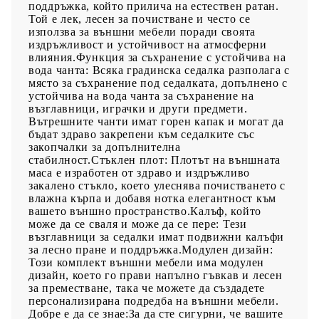
поддръжка, който прилича на естествен ратан.
Той е лек, лесен за почистване и често се
използва за външни мебели поради своята
издръжливост и устойчивост на атмосферни
влияния.Функция за съхранение с устойчива на
вода чанта: Всяка градинска седалка разполага с
място за съхранение под седалката, допълнено с
устойчива на вода чанта за съхранение на
възглавници, играчки и други предмети.
Вътрешните чанти имат горен капак и могат да
бъдат здраво закрепени към седалките със
закопчалки за допълнителна
стабилност.Стъклен плот: Плотът на външната
маса е изработен от здраво и издръжливо
закалено стъкло, което улеснява почистването с
влажна кърпа и добавя нотка елегантност към
вашето външно пространство.Калъф, който
може да се сваля и може да се пере: Тези
възглавници за седалки имат подвижни калъфи
за лесно пране и поддръжка.Модулен дизайн:
Този комплект външни мебели има модулен
дизайн, което го прави напълно гъвкав и лесен
за преместване, така че можете да създадете
персонализирана подредба на външни мебели.
Добре е да се знае:За да сте сигурни, че вашите