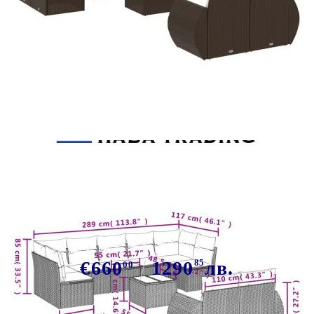
Tweet
Сподели
Градински комплект диван с
възглавници 10 части кафяв
полиратан
€660
1290
85
лв.
00
В наличност: 86 бр.