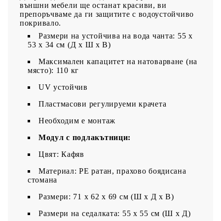
външни мебели ще останат красиви, ви
препоръчваме да ги защитите с водоустойчиво
покривало.
Размери на устойчива на вода чанта: 55 x
53 x 34 см (Д x Ш x В)
Максимален капацитет на натоварване (на
място): 110 кг
UV устойчив
Пластмасови регулируеми крачета
Необходим е монтаж
Модул с подлакътници:
Цвят: Кафяв
Материал: PE ратан, прахово боядисана
стомана
Размери: 71 x 62 x 69 см (Ш x Д x В)
Размери на седалката: 55 x 55 cм (Ш x Д)