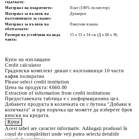
седалката:
Материал на покритието:
Плат (100% полиестер)
Материал за пълнеж на
Дунапрен
възглавницата за сядане:
Материал за пълнеж на
Памучни влакна
облегалката:
Размери на устойчива на вода
55 x 53 x 34 см (Д x Ш x В)
чанта:
Купи на изплащане
Credit calculator
Градински комплект диван с възглавници 10 части
кафяв полиратан
Please select credit institution
Цена на продукта:
€660.00
Extraction of information from credit institutions
Предоставената таблица е с информационна цел.
Добавете продукта в количката си с бутона "Добави в
количката" и при поръчка ще можете да изберете броя
вноски на кредита.
Acest tabel are caracter informativ. Adăugați produsul în
coșul de cumpărături unde veți putea selecta detaliile