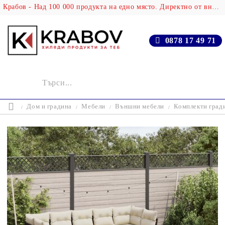
Крабов - Над 100 000 продукта на едно място. Директно от вносителя!
0878 17 49 71
Дом и градина
Мебели
Външни мебели
Комплекти град