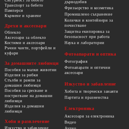
Сигурност за бебето
дърводобив
Транспорт за бебето
Фризьорство и козметика
Памперси
Промишлено съхранение
Кърмене и хранене
Колички и контейнери за
Дрехи и аксесоари
почистване
Защитна екипировка за
Облекло
безопасност при работа
Аксесоари за облекло
Костюми и аксесоари
Наука и лаборатории
Ръчни чанти, портфейли и
куфари
Фотоапарати и оптика
Фотография
За домашните любимци
Фотоапарати и оптични
Пособия за малки животни
аксесоари
Изделия за рибки
Стълби и рампи за
Изкуство и забавление
домашни любимци
Пособия за сресване и
Хобита и творчески занаяти
постригване на домашни
Партита и празненства
любимци
Изделия за домашни
Електроника
любимци
Аксесоари за електроника
Хоби и развлечение
Видео
Изкуство и забавление
Аудио