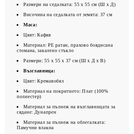
Размери на седалката: 55 x 55 cм (Ш x Д)
Височина на седалката от земята: 37 см
Маса:
Цвят: Кафяв
Материал: PE ратан, прахово боядисана
стомана, закалено стъкло
Размери: 55 x 55 x 37 см (Ш x Д x В)
Възглавница:
Цвят: Кремавобял
Материал на покритието: Плат (100%
полиестер)
Материал за пълнеж на възглавницата за
сядане: Дунапрен
Материал за пълнеж на облегалката:
Памучни влакна