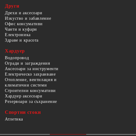
Други
Дрехи и аксесоари
Изкуство и забавление
Офис консумативи
Чанти и куфари
Електроника
Здраве и красота
Хардуер
Водопровод
Огради и заграждения
Аксесоари за инструменти
Електрическо захранване
Отопление, вентилация и
климатични системи
Строителни консумативи
Хардуер аксесоари
Резервоари за съхранение
Спортни стоки
Атлетика