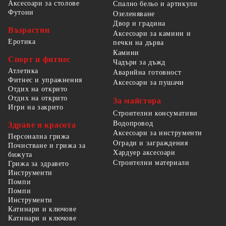
Аксесоари за столове
Спално бельо и артикули
Футони
Озеленяване
Двор и градина
Възрастни
Аксесоари за камини и
Еротика
печки на дърва
Камини
Спорт и фитнес
Чадъри за дъжд
Атлетика
Аварийна готовност
Фитнес и упражнения
Аксесоари за пушачи
Отдих на открито
Отдих на открито
За майстора
Игри на закрито
Строителни консумативи
Водопровод
Здраве и красота
Аксесоари за инструменти
Персонална грижа
Огради и заграждения
Почистване и грижа за
Хардуер аксесоари
бижута
Строителни материали
Грижа за здравето
Инструменти
Помпи
Помпи
Инструменти
Катинари и ключове
Катинари и ключове