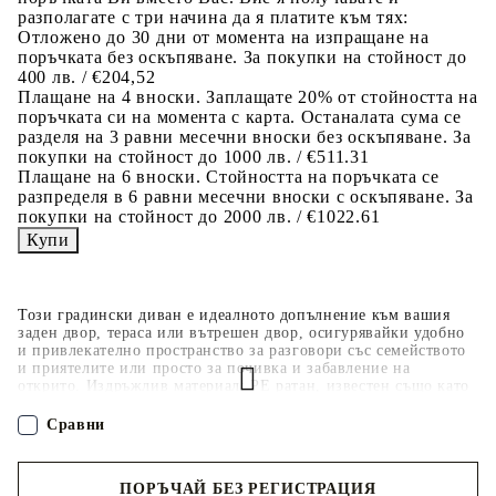
разполагате с три начина да я платите към тях:
Отложено до 30 дни от момента на изпращане на
поръчката без оскъпяване. За покупки на стойност до
400 лв. / €204,52
Плащане на 4 вноски. Заплащате 20% от стойността на
поръчката си на момента с карта. Останалата сума се
разделя на 3 равни месечни вноски без оскъпяване. За
покупки на стойност до 1000 лв. / €511.31
Плащане на 6 вноски. Стойността на поръчката се
разпределя в 6 равни месечни вноски с оскъпяване. За
покупки на стойност до 2000 лв. / €1022.61
Този градински диван е идеалното допълнение към вашия
заден двор, тераса или вътрешен двор, осигурявайки удобно
и привлекателно пространство за разговори със семейството
и приятелите или просто за почивка и забавление на
открито. Издръжлив материал: PE ратан, известен също като
полиратан, е здрав синтетичен материал с малко необходима
поддръжка, който прилича на естествен ратан. Той е лек,
Сравни
лесен за почистване и често се използва за външни мебели
поради своята издръжливост и устойчивост на атмосферни
влияния.Функция за съхранение с устойчива на вода чанта:
ПОРЪЧАЙ БЕЗ РЕГИСТРАЦИЯ
Всяка градинска седалка разполага с място за съхранение под