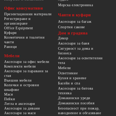
Морска електроника
Офис консумативи
Презентационни материали
Чанти и куфари
Регистриране и
Аксесоари за багаж
организиране
Спортни сакове
Office Equipment
Куфари
Дом и градина
Козметични и тоалетни
Декор
чанти
Аксесоари за баня
Раници
Сигурност за дома и
бизнеса
Мебели
Аксесоари за осветителни
Аксесоари за офис мебели
тела
Комплекти мебели
Мебели
Аксесоари за паравани за
Осветление
стая
Кухня и хранене
Външни мебели
Басейн и спа
Колички и островни
Аксесоари за битова
шкафове
техника
Маси
Домакински уреди
Пейки
Домакински пособия
Легла и аксесоари
Безопасност при пожар,
Аксесоари за дивани
наводнение и обгазяване
Аксесоари за маси