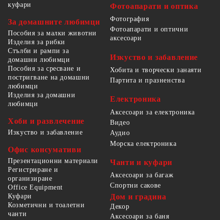
куфари
Фотоапарати и оптика
Фотография
За домашните любимци
Фотоапарати и оптични
Пособия за малки животни
аксесоари
Изделия за рибки
Стълби и рампи за
Изкуство и забавление
домашни любимци
Пособия за сресване и
Хобита и творчески занаяти
постригване на домашни
Партита и празненства
любимци
Изделия за домашни
Електроника
любимци
Аксесоари за електроника
Хоби и развлечение
Видео
Изкуство и забавление
Аудио
Морска електроника
Офис консумативи
Презентационни материали
Чанти и куфари
Регистриране и
Аксесоари за багаж
организиране
Спортни сакове
Office Equipment
Куфари
Дом и градина
Козметични и тоалетни
Декор
чанти
Аксесоари за баня