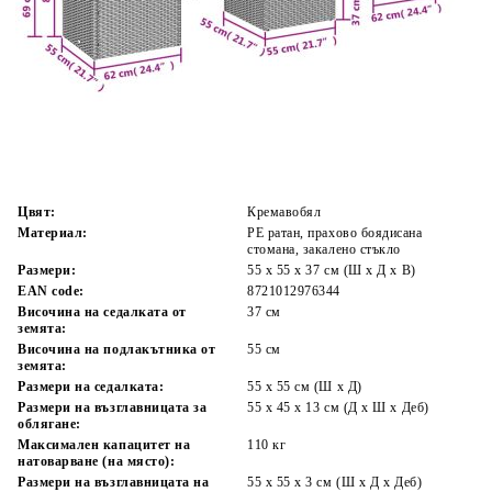
Време за доставка: 5 до 9 дни
Безплатна доставка до адрес при плащане по банков път
Цвят:
Кремавобял
Материал:
PE ратан, прахово боядисана
стомана, закалено стъкло
Размери:
55 x 55 x 37 см (Ш x Д x В)
EAN code:
8721012976344
Височина на седалката от
37 см
земята:
Височина на подлакътника от
55 см
земята:
Размери на седалката:
55 x 55 cм (Ш x Д)
Размери на възглавницата за
55 x 45 x 13 см (Д х Ш x Деб)
облягане:
Максимален капацитет на
110 кг
натоварване (на място):
Размери на възглавницата на
55 x 55 x 3 см (Ш x Д x Деб)