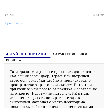
удобно място за съхранение на вашия мобилен телефон, чаши
Наш представител ще се свърже с Вас в рамките на работния ден!
или други дребни предмети леснодостъпни.Калъф, който
може да се сваля и може да се пере: Тези възглавници за
седалки имат подвижни калъфи за лесно пране и
3219033
55.600
кг
поддръжка.Стъклен плот: Плотът на външната маса е
изработен от здраво и издръжливо закалено стъкло, което
Оцени продукта
улеснява почистването с влажна кърпа и добавя нотка
елегантност към вашето външно пространство.Модулен
дизайн: Този комплект външни мебели има модулен дизайн,
което го прави напълно гъвкав и лесен за преместване, така
че можете да създадете персонализирана подредба на външни
мебели. Добре е да се знае:За да сте сигурни, че вашите
външни мебели ще останат красиви, ви препоръчваме да ги
защитите с водоустойчиво покривало.
ДЕТАЙЛНО ОПИСАНИЕ
ХАРАКТЕРИСТИКИ
РЕВЮТА
Този градински диван е идеалното допълнение
към вашия заден двор, тераса или вътрешен
двор, осигурявайки удобно и привлекателно
пространство за разговори със семейството и
приятелите или просто за почивка и забавление
на открито. Издръжлив материал: PE ратан,
известен също като полиратан, е здрав
синтетичен материал с малко необходима
поддръжка, който прилича на естествен ратан.