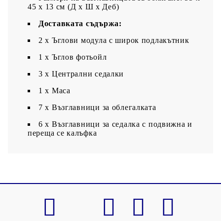
45 x 13 см (Д х Ш x Деб)
Доставката съдържа:
2 x Ъглови модула с широк подлакътник
1 x Ъглов фотьойл
3 x Централни седалки
1 х Маса
7 x Възглавници за облегалката
6 x Възглавници за седалка с подвижна и
переща се калъфка