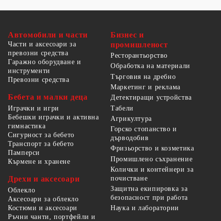
Автомобили и части
Бизнес и
Части и аксесоари за
промишленост
превозни средства
Ресторантьорство
Гаражно оборудване и
Обработка на материали
инструменти
Търговия на дребно
Превозни средства
Маркетинг и реклама
Бебета и малки деца
Детектиращи устройства
Табели
Играчки и игри
Бебешки играчки и активна
Агрикултура
гимнастика
Горско стопанство и
Сигурност за бебето
дърводобив
Транспорт за бебето
Фризьорство и козметика
Памперси
Промишлено съхранение
Кърмене и хранене
Колички и контейнери за
Дрехи и аксесоари
почистване
Защитна екипировка за
Облекло
безопасност при работа
Аксесоари за облекло
Костюми и аксесоари
Наука и лаборатории
Ръчни чанти, портфейли и