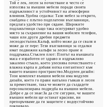
Той е лек, лесен за почистване и често се
използва за външни мебели поради своята
издръжливост и устойчивост на атмосферни
влияния.Удобна седалка: Тази мебел за открито,
снабдена с плътно подплатени възглавници,
предлага удобство при сядане. Широките
подлакътници също така осигуряват удобно
място за съхранение на вашия мобилен телефон,
чаши или други дребни предмети
леснодостъпни.Калъф, който може да се сваля и
може да се пере: Тези възглавници за седалки
имат подвижни калъфи за лесно пране и
поддръжка.Стъклен плот: Плотът на външната
маса е изработен от здраво и издръжливо
закалено стъкло, което улеснява почистването с
влажна кърпа и добавя нотка елегантност към
вашето външно пространство.Модулен дизайн:
Този комплект външни мебели има модулен
дизайн, което го прави напълно гъвкав и лесен
за преместване, така че можете да създадете
персонализирана подредба на външни мебели.
Добре е да се знае:За да сте сигурни, че вашите
външни мебели ще останат красиви, ви
препоръчваме да ги защитите с водоустойчиво
покривало.