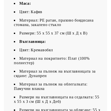
Маса:
Цвят: Кафяв
Материал: PE ратан, прахово боядисана
стомана, закалено стъкло
Размери: 55 x 55 x 37 см (Ш x Д x В)
Възглавница:
Цвят: Кремавобял
Материал на покритието: Плат (100%
полиестер)
Материал за пълнеж на възглавницата за
сядане: Дунапрен
Материал за пълнеж на облегалката:
Памучни влакна
Размери на възглавницата на седалката: 55
x 55 x 3 см (Ш x Д x Деб)
Размери на възглавницата за облягане: 55 x