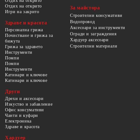
Отдих на открито
Отдих на открито
За майстора
Игри на закрито
Строителни консумативи
Водопровод
Здраве и красота
Аксесоари за инструменти
Персонална грижа
Огради и заграждения
Почистване и грижа за
Хардуер аксесоари
бижута
Строителни материали
Грижа за здравето
Инструменти
Помпи
Помпи
Инструменти
Катинари и ключове
Катинари и ключове
Други
Дрехи и аксесоари
Изкуство и забавление
Офис консумативи
Чанти и куфари
Електроника
Здраве и красота
Хардуер