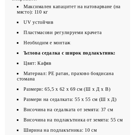
Максимален капацитет на натоварване (на
място): 110 кг
UV устойчив
Пластмасови регулируеми крачета
Необходим е монтаж
Ъглова седалка с широк подлакътник:
Цвят: Кафяв
Материал: PE ратан, прахово боядисана
стомана
Размери: 65,5 x 62 x 69 см (Ш x Д x В)
Размери на седалката: 55 x 55 cм (Ш x Д)
Височина на седалката от земята: 37 см
Височина на подлакътника от земята: 55 см
Ширина на подлакътника: 10 см