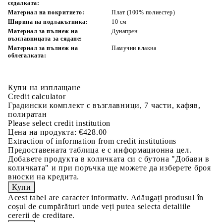
седалката:
Материал на покритието:
Плат (100% полиестер)
Ширина на подлакътника:
10 см
Материал за пълнеж на
Дунапрен
възглавницата за сядане:
Материал за пълнеж на
Памучни влакна
облегалката:
Купи на изплащане
Credit calculator
Градински комплект с възглавници, 7 части, кафяв,
полиратан
Please select credit institution
Цена на продукта:
€428.00
Extraction of information from credit institutions
Предоставената таблица е с информационна цел.
Добавете продукта в количката си с бутона "Добави в
количката" и при поръчка ще можете да изберете броя
вноски на кредита.
Acest tabel are caracter informativ. Adăugați produsul în
coșul de cumpărături unde veți putea selecta detaliile
cererii de creditare.