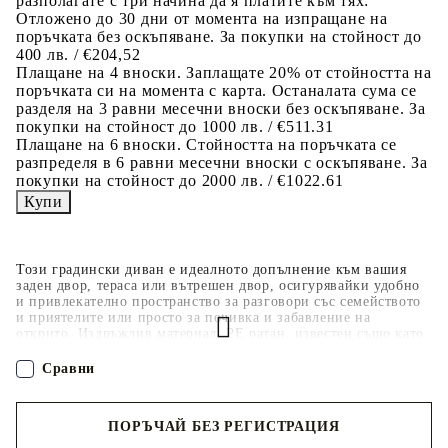
разполагате с три начина да я платите към тях:
Отложено до 30 дни от момента на изпращане на
поръчката без оскъпяване. За покупки на стойност до
400 лв. / €204,52
Плащане на 4 вноски. Заплащате 20% от стойността на
поръчката си на момента с карта. Останалата сума се
разделя на 3 равни месечни вноски без оскъпяване. За
покупки на стойност до 1000 лв. / €511.31
Плащане на 6 вноски. Стойността на поръчката се
разпределя в 6 равни месечни вноски с оскъпяване. За
покупки на стойност до 2000 лв. / €1022.61
Този градински диван е идеалното допълнение към вашия
заден двор, тераса или вътрешен двор, осигурявайки удобно
и привлекателно пространство за разговори със семейството
и приятелите или просто за почивка и забавление на
открито. Издръжлив материал: PE ратан, известен също като
полиратан, е здрав синтетичен материал с малко необходима
поддръжка, който прилича на естествен ратан. Той е лек,
Сравни
лесен за почистване и често се използва за външни мебели
поради своята издръжливост и устойчивост на атмосферни
влияния.Удобна седалка: Тази мебел за открито, снабдена с
ПОРЪЧАЙ БЕЗ РЕГИСТРАЦИЯ
плътно подплатени възглавници, предлага удобство при
сядане. Широките подлакътници също така осигуряват