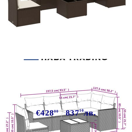
Tweet
Сподели
Градински комплект с
възглавници, 7 части, кафяв,
полиратан
€428
837
10
лв.
00
В наличност: 30 бр.