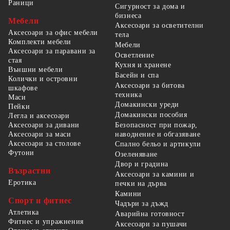
Раници
Сигурност за дома и
бизнеса
Мебели
Аксесоари за осветителни
Аксесоари за офис мебели
тела
Комплекти мебели
Мебели
Аксесоари за паравани за
Осветление
стая
Кухня и хранене
Външни мебели
Басейн и спа
Колички и островни
Аксесоари за битова
шкафове
техника
Маси
Домакински уреди
Пейки
Домакински пособия
Легла и аксесоари
Безопасност при пожар,
Аксесоари за дивани
наводнение и обгазяване
Аксесоари за маси
Аксесоари за столове
Спално бельо и артикули
Футони
Озеленяване
Двор и градина
Възрастни
Аксесоари за камини и
Еротика
печки на дърва
Камини
Спорт и фитнес
Чадъри за дъжд
Атлетика
Аварийна готовност
Фитнес и упражнения
Аксесоари за пушачи