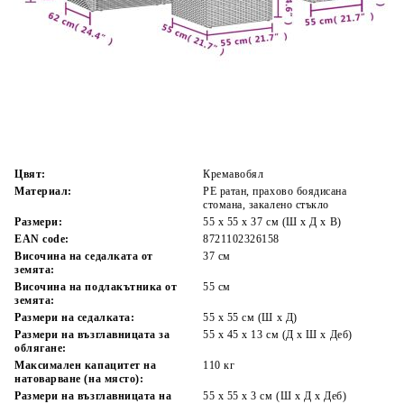
Време за доставка: 5 до 9 дни
Безплатна доставка до адрес при плащане по банков път
Цвят:
Кремавобял
Материал:
PE ратан, прахово боядисана
стомана, закалено стъкло
Размери:
55 x 55 x 37 см (Ш x Д x В)
EAN code:
8721102326158
Височина на седалката от
37 см
земята:
Височина на подлакътника от
55 см
земята:
Размери на седалката:
55 x 55 cм (Ш x Д)
Размери на възглавницата за
55 x 45 x 13 см (Д х Ш x Деб)
облягане:
Максимален капацитет на
110 кг
натоварване (на място):
Размери на възглавницата на
55 x 55 x 3 см (Ш x Д x Деб)