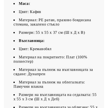
Маса:
Цвят: Кафяв
Материал: PE ратан, прахово боядисана
стомана, закалено стъкло
Размери: 55 x 55 x 37 см (Ш x Д x В)
Възглавница:
Цвят: Кремавобял
Материал на покритието: Плат (100%
полиестер)
Материал за пълнеж на възглавницата за
сядане: Дунапрен
Материал за пълнеж на облегалката:
Памучни влакна
Размери на възглавницата на седалката: 55
x 55 x 3 см (Ш x Д x Деб)
Размери на възглавницата за облягане: 55 x