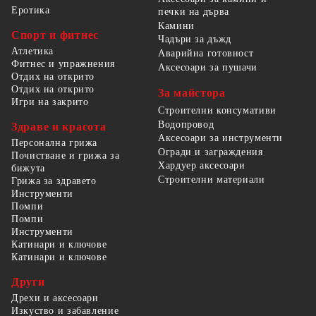
Еротика
печки на дърва
Камини
Спорт и фитнес
Чадъри за дъжд
Атлетика
Аварийна готовност
Фитнес и упражнения
Аксесоари за пушачи
Отдих на открито
Отдих на открито
За майстора
Игри на закрито
Строителни консумативи
Водопровод
Здраве и красота
Аксесоари за инструменти
Персонална грижа
Огради и заграждения
Почистване и грижа за
Хардуер аксесоари
бижута
Строителни материали
Грижа за здравето
Инструменти
Помпи
Помпи
Инструменти
Катинари и ключове
Катинари и ключове
Други
Дрехи и аксесоари
Изкуство и забавление