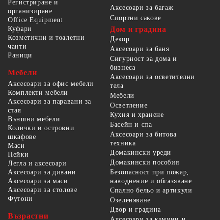
Регистриране и
Аксесоари за багаж
организиране
Спортни сакове
Office Equipment
Куфари
Дом и градина
Козметични и тоалетни
Декор
чанти
Аксесоари за баня
Раници
Сигурност за дома и
бизнеса
Мебели
Аксесоари за осветителни
Аксесоари за офис мебели
тела
Комплекти мебели
Мебели
Аксесоари за паравани за
Осветление
стая
Кухня и хранене
Външни мебели
Басейн и спа
Колички и островни
Аксесоари за битова
шкафове
техника
Маси
Домакински уреди
Пейки
Домакински пособия
Легла и аксесоари
Безопасност при пожар,
Аксесоари за дивани
наводнение и обгазяване
Аксесоари за маси
Аксесоари за столове
Спално бельо и артикули
Футони
Озеленяване
Двор и градина
Възрастни
Аксесоари за камини и