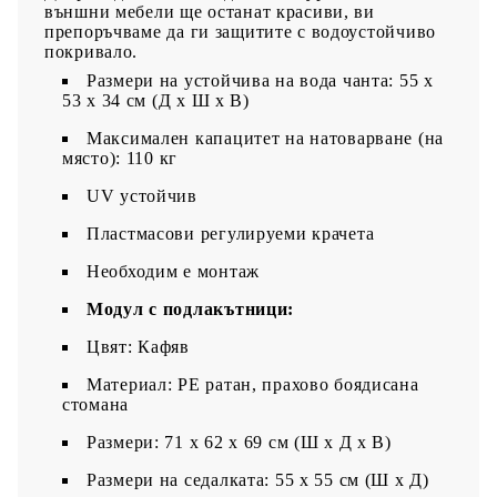
външни мебели ще останат красиви, ви
препоръчваме да ги защитите с водоустойчиво
покривало.
Размери на устойчива на вода чанта: 55 x
53 x 34 см (Д x Ш x В)
Максимален капацитет на натоварване (на
място): 110 кг
UV устойчив
Пластмасови регулируеми крачета
Необходим е монтаж
Модул с подлакътници:
Цвят: Кафяв
Материал: PE ратан, прахово боядисана
стомана
Размери: 71 x 62 x 69 см (Ш x Д x В)
Размери на седалката: 55 x 55 cм (Ш x Д)