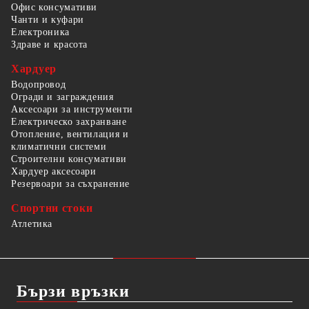
Офис консумативи
Чанти и куфари
Електроника
Здраве и красота
Хардуер
Водопровод
Огради и заграждения
Аксесоари за инструменти
Електрическо захранване
Отопление, вентилация и
климатични системи
Строителни консумативи
Хардуер аксесоари
Резервоари за съхранение
Спортни стоки
Атлетика
Бързи връзки