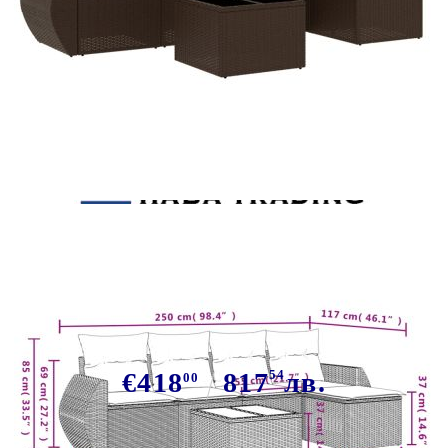
Tweet
Сподели
Градински комплект с
възглавници, 6 части, кафяв,
полиратан
€418
817
54
лв.
00
В наличност: 109 бр.