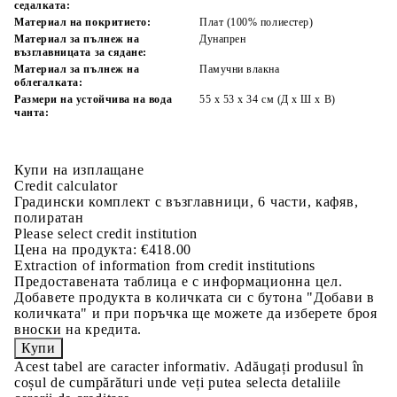
седалката:
Материал на покритието:
Плат (100% полиестер)
Материал за пълнеж на
Дунапрен
възглавницата за сядане:
Материал за пълнеж на
Памучни влакна
облегалката:
Размери на устойчива на вода
55 x 53 x 34 см (Д x Ш x В)
чанта:
Купи на изплащане
Credit calculator
Градински комплект с възглавници, 6 части, кафяв,
полиратан
Please select credit institution
Цена на продукта:
€418.00
Extraction of information from credit institutions
Предоставената таблица е с информационна цел.
Добавете продукта в количката си с бутона "Добави в
количката" и при поръчка ще можете да изберете броя
вноски на кредита.
Acest tabel are caracter informativ. Adăugați produsul în
coșul de cumpărături unde veți putea selecta detaliile