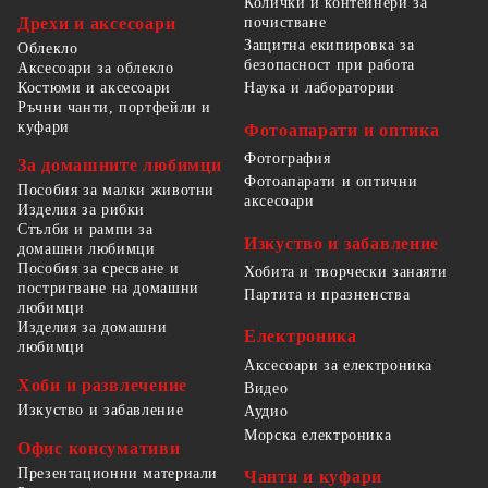
Колички и контейнери за
Дрехи и аксесоари
почистване
Защитна екипировка за
Облекло
безопасност при работа
Аксесоари за облекло
Костюми и аксесоари
Наука и лаборатории
Ръчни чанти, портфейли и
куфари
Фотоапарати и оптика
Фотография
За домашните любимци
Фотоапарати и оптични
Пособия за малки животни
аксесоари
Изделия за рибки
Стълби и рампи за
Изкуство и забавление
домашни любимци
Пособия за сресване и
Хобита и творчески занаяти
постригване на домашни
Партита и празненства
любимци
Изделия за домашни
Електроника
любимци
Аксесоари за електроника
Хоби и развлечение
Видео
Изкуство и забавление
Аудио
Морска електроника
Офис консумативи
Презентационни материали
Чанти и куфари