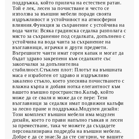
поддръжка, който прилича на естествен ратан.
Той е лек, лесен за почистване и често се
използва за външни мебели поради своята
издръжливост и устойчивост на атмосферни
влияния.Функция за съхранение с устойчива на
вода чанта: Всяка градинска седалка разполага с
място за съхранение под седалката, допълнено с
устойчива на вода чанта за съхранение на
възглавници, играчки и други предмети.
Вътрешните чанти имат горен капак и могат да
бъдат здраво закрепени към седалките със
закопчалки за допълнителна
стабилност.Стъклен плот: Плотът на външната
маса е изработен от здраво и издръжливо
закалено стъкло, което улеснява почистването с
влажна кърпа и добавя нотка елегантност към
вашето външно пространство.Калъф, който
може да се сваля и може да се пере: Тези
възглавници за седалки имат подвижни калъфи
за лесно пране и поддръжка.Модулен дизайн:
Този комплект външни мебели има модулен
дизайн, което го прави напълно гъвкав и лесен
за преместване, така че можете да създадете
персонализирана подредба на външни мебели.
Добре е да се знае:За да сте сигурни, че вашите