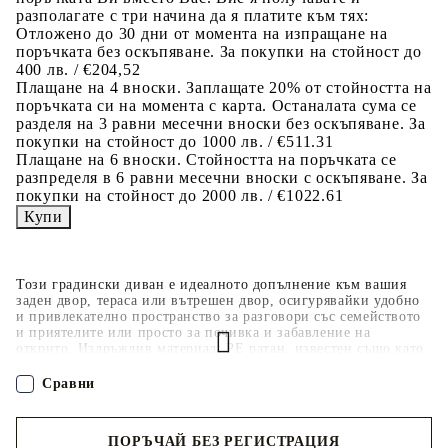
разполагате с три начина да я платите към тях:
Отложено до 30 дни от момента на изпращане на
поръчката без оскъпяване. За покупки на стойност до
400 лв. / €204,52
Плащане на 4 вноски. Заплащате 20% от стойността на
поръчката си на момента с карта. Останалата сума се
разделя на 3 равни месечни вноски без оскъпяване. За
покупки на стойност до 1000 лв. / €511.31
Плащане на 6 вноски. Стойността на поръчката се
разпределя в 6 равни месечни вноски с оскъпяване. За
покупки на стойност до 2000 лв. / €1022.61
Този градински диван е идеалното допълнение към вашия
заден двор, тераса или вътрешен двор, осигурявайки удобно
и привлекателно пространство за разговори със семейството
и приятелите или просто за почивка и забавление на
открито. Издръжлив материал: PE ратан, известен също като
полиратан, е здрав синтетичен материал с малко необходима
поддръжка, който прилича на естествен ратан. Той е лек,
Сравни
лесен за почистване и често се използва за външни мебели
поради своята издръжливост и устойчивост на атмосферни
влияния.Функция за съхранение с устойчива на вода чанта:
ПОРЪЧАЙ БЕЗ РЕГИСТРАЦИЯ
Всяка градинска седалка разполага с място за съхранение под