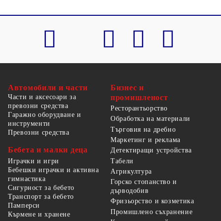
Автомобили и части
Бизнес и
Части и аксесоари за
промишленост
превозни средства
Ресторантьорство
Гаражно оборудване и
Обработка на материали
инструменти
Търговия на дребно
Превозни средства
Маркетинг и реклама
Бебета и малки деца
Детектиращи устройства
Табели
Играчки и игри
Бебешки играчки и активна
Агрикултура
гимнастика
Горско стопанство и
Сигурност за бебето
дърводобив
Транспорт за бебето
Фризьорство и козметика
Памперси
Промишлено съхранение
Кърмене и хранене